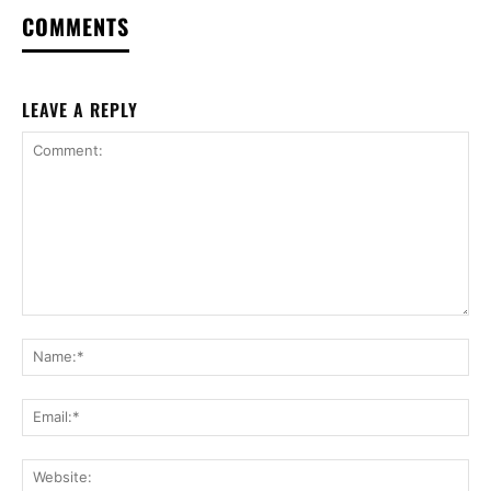
COMMENTS
LEAVE A REPLY
Comment:
Na
Ema
Web