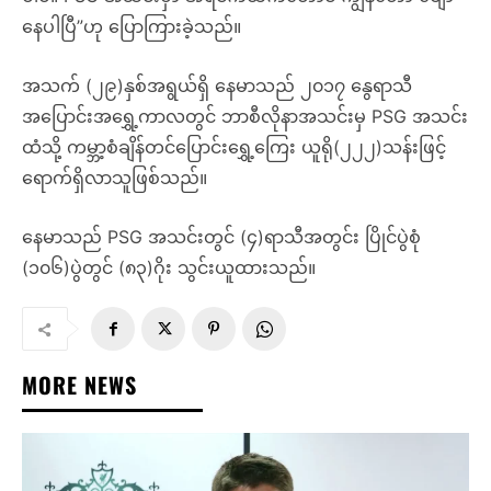
နေပါပြီ”ဟု ပြောကြားခဲ့သည်။
အသက် (၂၉)နှစ်အရွယ်ရှိ နေမာသည် ၂၀၁၇ နွေရာသီ
အပြောင်းအရွှေ့ကာလတွင် ဘာစီလိုနာအသင်းမှ PSG အသင်း
ထံသို့ ကမ္ဘာ့စံချိန်တင်ပြောင်းရွှေ့ကြေး ယူရို(၂၂၂)သန်းဖြင့်
ရောက်ရှိလာသူဖြစ်သည်။
နေမာသည် PSG အသင်းတွင် (၄)ရာသီအတွင်း ပြိုင်ပွဲစုံ
(၁၀၆)ပွဲတွင် (၈၃)ဂိုး သွင်းယူထားသည်။
MORE NEWS