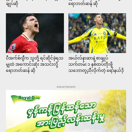
ချုပ်ဆို
ရောဘတ်ဆန် ဆို
ပီအက်စ်ဂျီက သူတို့ ရင်ဆိုင်ခဲ့ရသ
အယ်လ်နာဆာနဲ့ စာချုပ်
မျှထဲ အကောင်းဆုံး အသင်းလို့
သက်တမ်း ၁ နှစ်ထပ်တိုးဖို့
ရောဘတ်ဆန် ဆို
သဘောတူညီလိုက်တဲ့ ရော်နယ်ဒို
Advertisment