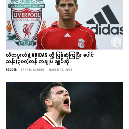
လီဗာပူးလ်နဲ့ ADIDAS တို့ ပြန်ဆုံကြပြီး ပေါင်
သန်း(၃၀၀)တန် စာချုပ် ချုပ်ဆို
SOCCER
SPORTS AUTHOR
-
MARCH 10, 2025