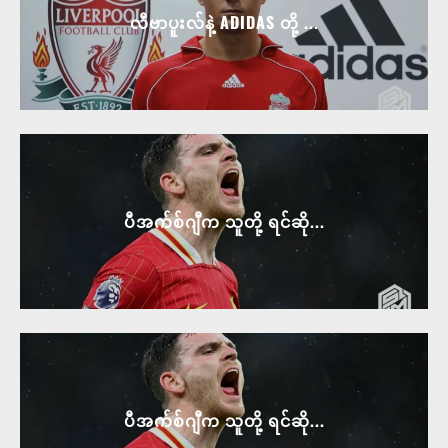
လီဗာပူးလ်နဲ့ ADIDAS တို့ ...
ပီအက်စ်ဂျီက သူတို့ ရင်ဆို...
ပီအက်စ်ဂျီက သူတို့ ရင်ဆို...