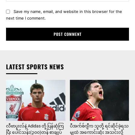
Save my name, email, and website in this browser for the
next time I comment.
LATEST SPORTS NEWS
လီဗာပူးလ်နဲ့ Adidas တို့ ပြန်ဆုံကြ
ပီအက်စ်ဂျီက သူတို့ ရင်ဆိုင်ခဲ့ရသ
ပြီး ပေါင်သန်း(၃၀၀)တန် စာချုပ်
မျှထဲ အကောင်းဆုံး အသင်းလို့