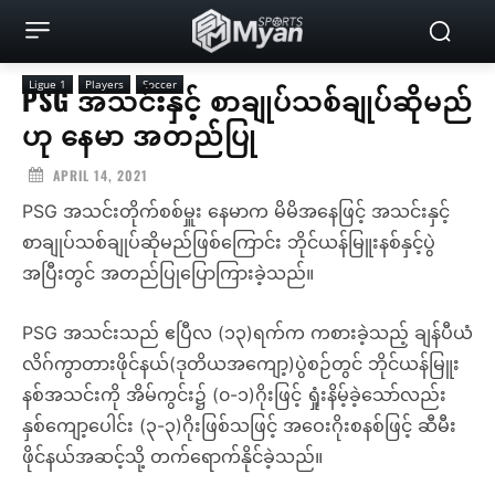
Ligue 1
Players
Soccer
PSG အသင်းနှင့် စာချုပ်သစ်ချုပ်ဆိုမည်
ဟု နေမာ အတည်ပြု
APRIL 14, 2021
PSG အသင်းတိုက်စစ်မှူး နေမာက မိမိအနေဖြင့် အသင်းနှင့်
စာချုပ်သစ်ချုပ်ဆိုမည်ဖြစ်ကြောင်း ဘိုင်ယန်မြူးနစ်နှင့်ပွဲ
အပြီးတွင် အတည်ပြုပြောကြားခဲ့သည်။
PSG အသင်းသည် ဧပြီလ (၁၃)ရက်က ကစားခဲ့သည့် ချန်ပီယံ
လိဂ်ကွာတားဖိုင်နယ်(ဒုတိယအကျော့)ပွဲစဉ်တွင် ဘိုင်ယန်မြူး
နစ်အသင်းကို အိမ်ကွင်း၌ (၀-၁)ဂိုးဖြင့် ရှုံးနိမ့်ခဲ့သော်လည်း
နှစ်ကျော့ပေါင်း (၃-၃)ဂိုးဖြစ်သဖြင့် အဝေးဂိုးစနစ်ဖြင့် ဆီမီး
ဖိုင်နယ်အဆင့်သို့ တက်ရောက်နိုင်ခဲ့သည်။