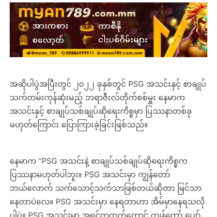
အဆိုပါပွဲအပြီးတွင် ၂၀၂၂ ခုနှစ်တွင် PSG အသင်းနှင့် စာချုပ်
သက်တမ်းကုန်ဆုံးမည့် ဘရာဇီးလ်တိုက်စစ်မှူး နေမာက
အသင်းနှင့် စာချုပ်သစ်ချုပ်ဆိုရေးကိစ္စမှာ ပြဿနာတစ်ခု
မဟုတ်ကြောင်း ပြောကြားခဲ့ခြင်းဖြစ်သည်။
နေမာက “PSG အသင်းနဲ့ စာချုပ်သစ်ချုပ်ဆိုရေးကိစ္စက
ပြဿနာမဟုတ်ပါဘူး။ PSG အသင်းမှာ ကျွန်တော်
ဘယ်လောက် သက်သောင့်သက်သာဖြစ်တယ်ဆိုတာ မြင်သာ
နေတာပဲလေ။ PSG အသင်းမှာ နေရတာဟာ အိမ်မှာနေရသလို
ပါပဲ။ PSG အသင်းမှာ အရင်ကထက်တောင် ကျွန်တော် ပျော်