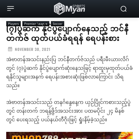
Players
Premier League
Soccer
(၇)ပွဲဆက် နိုင်ပွဲပျောက်နေသည့် ဘင်နီ
တက်ဇ် ထုတ်ပယ်ခံရရန် ရေပန်းစား
NOVEMBER 30, 2021
အဲဗာတန်အသင်းနည်းပြ ဘင်နီတက်ဇ်သည် ပရီးမီးယားလိဂ်
တွင် (၇)ပွဲဆက် နိုင်ပွဲပျောက်ဆုံးနေသဖြင့် ရာထူးမှထုတ်ပယ်ခံ
ရနိုင်သူများအနက် ရေပန်းအစားဆုံးဖြစ်လာကြောင်း သိရ
သည်။
အဲဗာတန်အသင်းသည် တနင်္ဂနွေနေ့က ယှဉ်ပြိုင်ကစားသည့်ပွဲ
တွင် တန်းတက် ဘရန့်ဖို့ဒ်အသင်းအား ပထမပိုင်း ၂၄ မိနစ်
တွင် ပေးရသည့် ပယ်နယ်တီဂိုးဖြင့် ရှုံးနိမ့်ခဲ့သည်။