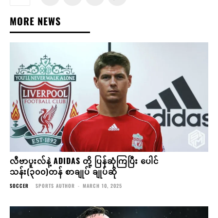
MORE NEWS
လီဗာပူးလ်နဲ့ ADIDAS တို့ ပြန်ဆုံကြပြီး ပေါင်
သန်း(၃၀၀)တန် စာချုပ် ချုပ်ဆို
SOCCER
SPORTS AUTHOR
-
MARCH 10, 2025