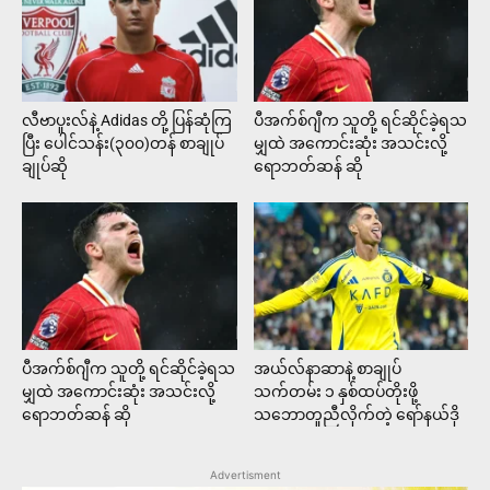
လီဗာပူးလ်နဲ့ Adidas တို့ ပြန်ဆုံကြ
ပီအက်စ်ဂျီက သူတို့ ရင်ဆိုင်ခဲ့ရသ
ပြီး ပေါင်သန်း(၃၀၀)တန် စာချုပ်
မျှထဲ အကောင်းဆုံး အသင်းလို့
ချုပ်ဆို
ရောဘတ်ဆန် ဆို
ပီအက်စ်ဂျီက သူတို့ ရင်ဆိုင်ခဲ့ရသ
အယ်လ်နာဆာနဲ့ စာချုပ်
မျှထဲ အကောင်းဆုံး အသင်းလို့
သက်တမ်း ၁ နှစ်ထပ်တိုးဖို့
ရောဘတ်ဆန် ဆို
သဘောတူညီလိုက်တဲ့ ရော်နယ်ဒို
Advertisment