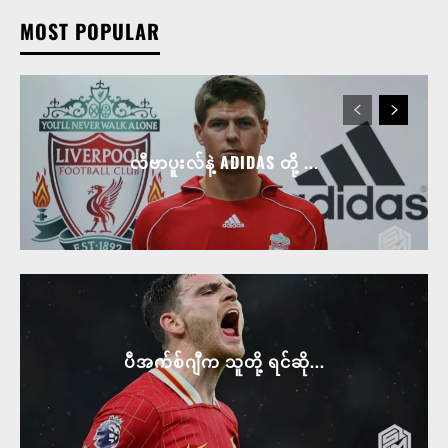
MOST POPULAR
လီဗာပူးလ်နဲ့ ADIDAS တို့ ...
ပီအက်စ်ဂျီက သူတို့ ရင်ဆို...