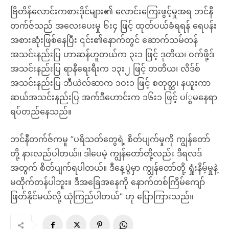
ဗြိတိန်လောင်းကစားဒိုင်များ၏ လောင်းကြေးဖွင့်မှုအရ ဘင်နီ
တက်ဇ်သည် အလေးပေးမှု ၆း၄ ဖြင့် ထုတ်ပယ်ခံရရန် ရေပန်း
အစားဆုံးဖြစ်နေပြီး ၎င်း၏နောက်တွင် ဆောက်သမ်တန်
အသင်းနည်းပြ ဟာဆန်ဟူတယ်က ၃း၁ ဖြင့် ဒုတိယ၊ ဝက်ဖို့ဒ်
အသင်းနည်းပြ ရာနီရေးရီးက ၁၃း၂ ဖြင့် တတိယ၊ လိဒ်စ်
အသင်းနည်းပြ ဘီယဲလ်ဆာက ၁ဝး၁ ဖြင့် စတုတ္ထ၊ နယူးကာ
ဆယ်အသင်းနည်းပြ အက်ဒီဟောင်းက ၁၆း၁ ဖြင့် ပÍ္စမနေရာ
ရပ်တည်နေသည်။
ဘင်နီတက်ဇ်ကမူ ”ပရိသတ်တွေရဲ့ စိတ်ပျက်မှုကို ကျွန်တော်
တို့ နားလည်ပါတယ်။ ဒါပေမဲ့ ကျွန်တော်တို့လည်း ဒီရလဒ်
အတွက် စိတ်ပျက်ရပါတယ်။ ဒီနေ့ပွဲမှာ ကျွန်တော်တို့ ရှုံးနိမ့်မှုနဲ့
မထိုက်တန်ပါဘူး။ ဒီအခြေအနေကို နောက်တစ်ကြိမ်ကျော်
ဖြတ်နိုင်မယ်လို့ ယုံကြည်ပါတယ်” ဟု ပြောကြားသည်။