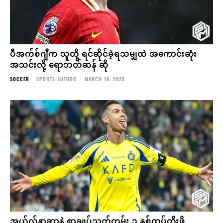
ပီအက်စ်ဂျီက သူတို့ ရင်ဆိုင်ခဲ့ရသမျှထဲ အကောင်းဆုံး
အသင်းလို့ ရောဘတ်ဆန် ဆို
SOCCER
SPORTS AUTHOR
-
MARCH 10, 2025
အယ်လ်နာဆာနဲ့ စာချုပ်သက်တမ်း ၁ နှစ်ထပ်တိုးဖို့