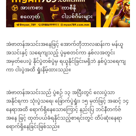
အဲဗာတန်အသင်းအနေဖြင့် အောက်တိုဘာလဆန်းက မန်ယူ
အသင်းနှင့် သရေကျသည့် ပွဲမှစတင်ကာ နှစ်လအတွင်း
အမှတ်ပေးပွဲ နိုင်ပွဲတစ်ပွဲမှ ရယူနိုင်ခြင်းမရှိဘဲ နှစ်ပွဲသရေကျ
ကာ ငါးပွဲအထိ ရှုံးနိမ့်ထားသည်။
အဲဗာတန်အသင်းသည် ပွဲစဉ် ၁၃ အပြီးတွင် လေးပွဲသာ
အနိုင်ရကာ သုံးပွဲသရေ၊ ခြောက်ပွဲရှုံး၊ ၁၅ မှတ်ဖြင့် အဆင့် ၁၄
နေရာအထိ ရောက်ရှိနေသောကြောင့် နည်းပြ ဘင်နီတက်ဇ်
အနေ ဖြင့် ထုတ်ပယ်ခံရနိုင်သည့်စာရင်းတွင် ထိပ်ဆုံးနေရာ
ရောက်ရှိနေခြင်းဖြစ်သည်။