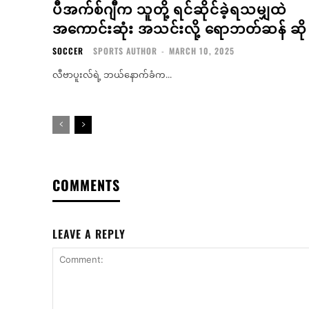
ပီအက်စ်ဂျီက သူတို့ ရင်ဆိုင်ခဲ့ရသမျှထဲ
အကောင်းဆုံး အသင်းလို့ ရောဘတ်ဆန် ဆို
SOCCER
SPORTS AUTHOR
-
MARCH 10, 2025
လီဗာပူးလ်ရဲ့ ဘယ်နောက်ခံက...
COMMENTS
LEAVE A REPLY