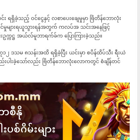
း ရရှိခဲ့သည့် ဝင်ငွေနှင့် လစာပေးချေမှုမှာ ဗြိတိန်ဘောလုံး
ြင်မှုများရယူသွားရန်အတွက် ကလပ်အ သင်းအနေဖြင့်
အသင်းဥက္ကဋ္ဌ အယ်လ်မူဘာရက်ခ်က ပြောကြားခဲ့သည်။
၇၁၂ ဒသမ ၈သန်းအထိ ရရှိခဲ့ပြီး ယင်းမှာ စပိန်ထိပ်သီး ရီးယဲ
်းပါးခဲ့သော်လည်း ဗြိတိန်ဘောလုံးလောကတွင် စံချိန်တင်