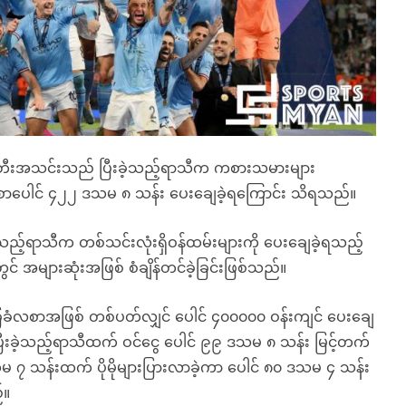
ီးတီးအသင်းသည် ပြီးခဲ့သည့်ရာသီက ကစားသမားများ
ပေါင် ၄၂၂ ဒသမ ၈ သန်း ပေးချေခဲ့ရကြောင်း သိရသည်။
့သည့်ရာသီက တစ်သင်းလုံးရှိဝန်ထမ်းများကို ပေးချေခဲ့ရသည့်
 အများဆုံးအဖြစ် စံချိန်တင်ခဲ့ခြင်းဖြစ်သည်။
ြေခံလစာအဖြစ် တစ်ပတ်လျှင် ပေါင် ၄၀၀၀၀၀ ဝန်းကျင် ပေးချေ
ခဲ့သည့်ရာသီထက် ဝင်ငွေ ပေါင် ၉၉ ဒသမ ၈ သန်း မြင့်တက်
ဒသမ ၇ သန်းထက် ပိုမိုများပြားလာခဲ့ကာ ပေါင် ၈၀ ဒသမ ၄ သန်း
်။