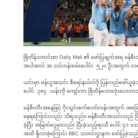
ဗြိတိန်သတင်းစာ Daily Mail ၏ ဖော်ပြချက်အရ မန်စ
အပါအဝင် အ သင်းဝန်ထမ်းပေါင်း ၅၂၀ ဦးအတွက် လစာ
ယင်းမှာ မန်ယူအသင်း စီရော်နယ်လ်ဒို ပြန်လည်ခေါ်ယူခဲ
ပေါင် ၃၈၄ သန်းကို ကျော်ကာ ဗြိတိန်ဘောလုံးလောကတွင်
မန်စီးတီးအနေဖြင့် ဂိုးသွင်းစက်ဟော်လန်းအတွက် အခ
နေရကြောင်းလည်း သိရသည်။ မန်စီးတီးအသင်းသည် ပြီး
ခဲ့ပြီး အမြတ်ငွေမှာလည်း ပြီးခဲ့သည့်ရာသီ ပေါင် ၄၁ 
အထိ ရှိလာခဲ့ကြောင်း BBC သတင်းဌာနက ဖော်ပြခဲ့သည