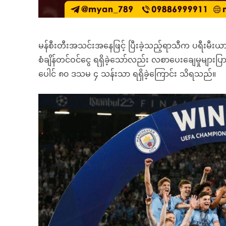
မန်စီးတီးအသင်းအနေဖြင့် ပြီးခဲ့သည့်ရာသီက ပရီးမီးယားလိဂ
စံချိန်တင်ဝင်ငွေ ရရှိခဲ့သော်လည်း လစာပေးချေမှုများပြာ
ပေါင် ၈၀ ဒသမ ၄ သန်းသာ ရရှိခဲ့ကြောင်း သိရသည်။