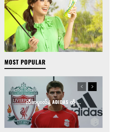
MOST POPULAR
လီဗာပူးလ်နဲ့ ADIDAS တို့ ...