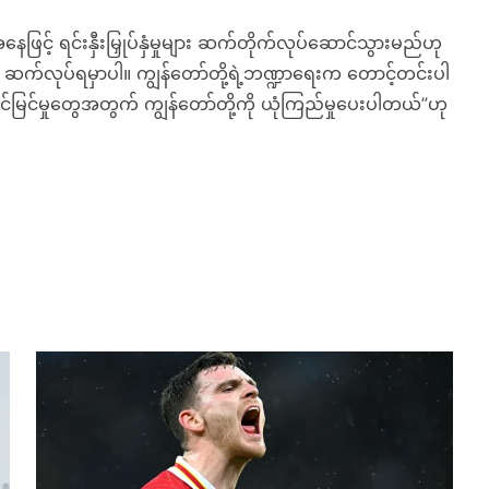
ဖြင့် ရင်းနှီးမြှုပ်နှံမှုများ ဆက်တိုက်လုပ်ဆောင်သွားမည်ဟု
ှုတွေ ဆက်လုပ်ရမှာပါ။ ကျွန်တော်တို့ရဲ့ဘဏ္ဍာရေးက တောင့်တင်းပါ
ြင်မှုတွေအတွက် ကျွန်တော်တို့ကို ယုံကြည်မှုပေးပါတယ်”ဟု