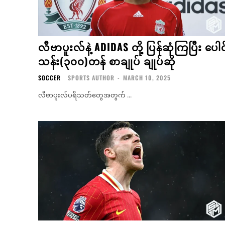
လီဗာပူးလ်နဲ့ ADIDAS တို့ ပြန်ဆုံကြပြီး ပေါင
သန်း(၃၀၀)တန် စာချုပ် ချုပ်ဆို
SOCCER
SPORTS AUTHOR
-
MARCH 10, 2025
လီဗာပူးလ်ပရိသတ်တွေအတွက် ...