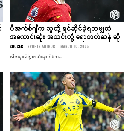
်
ပီအက်စ်ဂျီက သူတို့ ရင်ဆိုင်ခဲ့ရသမျှထဲ
အကောင်းဆုံး အသင်းလို့ ရောဘတ်ဆန် ဆို
SOCCER
SPORTS AUTHOR
-
MARCH 10, 2025
လီဗာပူးလ်ရဲ့ ဘယ်နောက်ခံက...