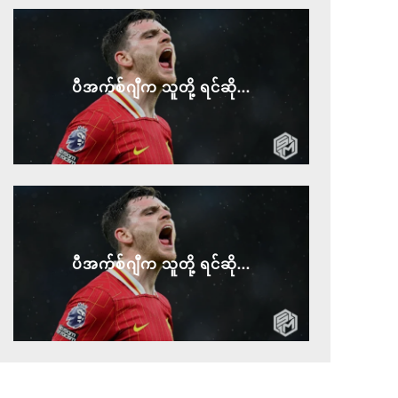
ပီအက်စ်ဂျီက သူတို့ ရင်ဆို...
ပီအက်စ်ဂျီက သူတို့ ရင်ဆို...