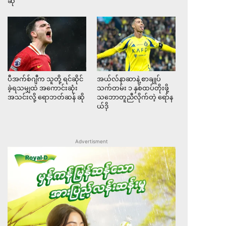
ဆို
ပီအက်စ်ဂျီက သူတို့ ရင်ဆိုင်
အယ်လ်နာဆာနဲ့ စာချုပ်
ခဲ့ရသမျှထဲ အကောင်းဆုံး
သက်တမ်း ၁ နှစ်ထပ်တိုးဖို့
အသင်းလို့ ရောဘတ်ဆန် ဆို
သဘောတူညီလိုက်တဲ့ ရော်န
ယ်ဒို
Advertisment