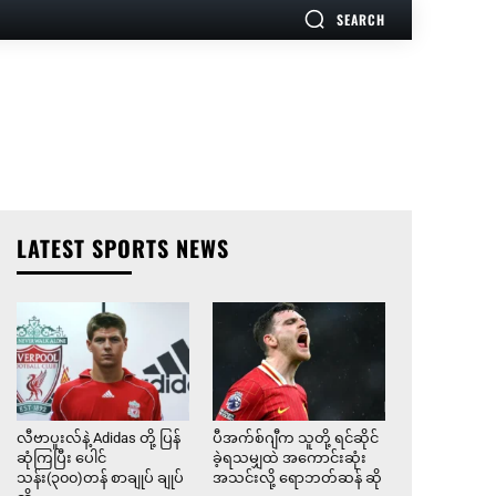
SEARCH
LATEST SPORTS NEWS
လီဗာပူးလ်နဲ့ Adidas တို့ ပြန်
ပီအက်စ်ဂျီက သူတို့ ရင်ဆိုင်
ဆုံကြပြီး ပေါင်
ခဲ့ရသမျှထဲ အကောင်းဆုံး
သန်း(၃၀၀)တန် စာချုပ် ချုပ်
အသင်းလို့ ရောဘတ်ဆန် ဆို