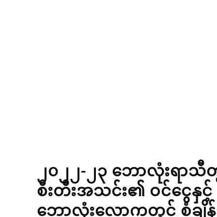
၂၀၂၂-၂၃ ဘောလုံးရာသီတွင်
စီးတီးအသင်း၏ ဝင်ငွေနှင့် 
ဘောလုံးလောကတွင် စံချိန