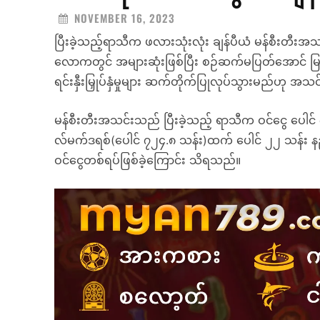
NOVEMBER 16, 2023
ပြီးခဲ့သည့်ရာသီက ဖလားသုံးလုံး ချန်ပီယံ မန်စီးတီးအသင်
လောကတွင် အများဆုံးဖြစ်ပြီး စဉ်ဆက်မပြတ်အောင် မ
ရင်းနှီးမြှုပ်နှံမှုများ ဆက်တိုက်ပြုလုပ်သွားမည်ဟု 
မန်စီးတီးအသင်းသည် ပြီးခဲ့သည့် ရာသီက ဝင်ငွေ ပေါင် 
လ်မက်ဒရစ်(ပေါင် ၇၂၄.၈ သန်း)ထက် ပေါင် ၂၂ သန်း နည
ဝင်ငွေတစ်ရပ်ဖြစ်ခဲ့ကြောင်း သိရသည်။