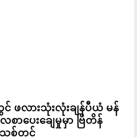
 ဖလားသုံးလုံးချန်ပီယံ မန်
လစာပေးချေမှုမှာ ဗြိတိန်
်သစ်တင်