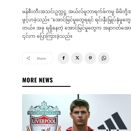
မန်စီးတီးအသင်းဥက္ကဋ္ဌ အယ်လ်မူဘာရက်ခ်ကမူ မိမိတို့အနေ
ဖွင့်ဟခဲ့သည်။ “အောင်မြင်မှုတွေရရင် ရင်းနှီးမြှုပ်နှံမ
တယ်။ အခု ရရှိနေတဲ့ အောင်မြင်မှုတွေက အနာဂတ်အောင်မ
၎င်းက ပြောကြားခဲ့သည်။
Share
MORE NEWS