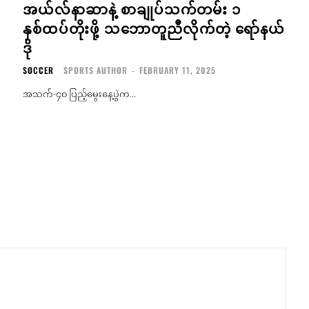
အယ်လ်နာဆာနဲ့ စာချုပ်သက်တမ်း ၁
နှစ်ထပ်တိုးဖို့ သဘောတူညီလိုက်တဲ့ ရော်နယ်
ဒို
SOCCER
SPORTS AUTHOR
-
FEBRUARY 11, 2025
အသက်-၄၀ ပြည့်မွေးနေ့ပွဲက...