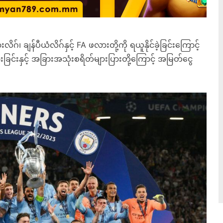
်၊ ချန်ပီယံလိဂ်နှင့် FA ဖလားတို့ကို ရယူနိုင်ခဲ့ခြင်းကြောင့်
းခြင်းနှင့် အခြားအသုံးစရိတ်များပြားတို့ကြောင့် အမြတ်ငွေ