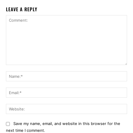
LEAVE A REPLY
Comment:
Na
Ema
Web
Save my name, email, and website in this browser for the
next time I comment.