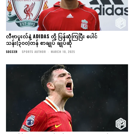
လီဗာပူးလ်နဲ့ ADIDAS တို့ ပြန်ဆုံကြပြီး ပေါင်
သန်း(၃၀၀)တန် စာချုပ် ချုပ်ဆို
SOCCER
SPORTS AUTHOR
-
MARCH 10, 2025