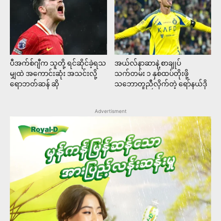
ပီအက်စ်ဂျီက သူတို့ ရင်ဆိုင်ခဲ့ရသ
အယ်လ်နာဆာနဲ့ စာချုပ်
မျှထဲ အကောင်းဆုံး အသင်းလို့
သက်တမ်း ၁ နှစ်ထပ်တိုးဖို့
ရောဘတ်ဆန် ဆို
သဘောတူညီလိုက်တဲ့ ရော်နယ်ဒို
Advertisment