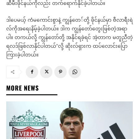
ဆီမီးဖိုင်နယ်ကိုလည်း တက်ရောက်နိုင်ခဲ့ပါတယ်။
ဒါပေမယ့် ကံမကောင်းစွာနဲ့ ကျွန်တေ်တို့ ဖိုင်နယ်မှာ ဗီလာရီးရဲ
လ်ကိုအရေးနိမ့်ခဲ့ပါတယ်။ ဒါက ကျွန်တော်တွေးဖြစ်တဲ့အရာ
ပါ။ တကယ်လို့ ကျွန်တော်တို့ အနိုင်ရခဲ့ရင် အဲ့တာက မတူညီတဲ့
ရလဒ်ဖြစ်လာနိုင်ပါတယ်”လို့ ဆိုးလ်ရှားက ထပ်လောင်းပြော
ကြားခဲ့ပါတယ်။
MORE NEWS