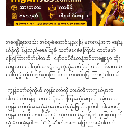
အခုချိန်မှာလည်း အစ်ဝှစ်တောင်းနည်းပြ မက်ကန်နာက ရော်န
ယ်ဒိုကို ပြန်လည်မခေါ်ယူဖို့ သတိပေးခဲ့ကြောင်း ထုတ်ဖော်
ပြောကြားလိုက်ပါတယ်။ နော်ဝေမီဒီယာနဲ့အင်တာဗျူးမှာ ဆိုး
လ်ရှားက ပေါ်တူဂီသားပွဲတွေကိုသုံးသပ်ခဲ့တဲ့ မက်ကန်နာက မ
ခေါ်ယူဖို့ တိုက်တွန်းခဲ့ကြောင်း ထုတ်ဖော်ပြောကြားခဲ့ပါတယ်။
“ကျွန်တော်တို့ကိုယ် ကျွန်တော်တို့ ဘယ်လိုကာကွယ်မှာလဲ။
ဒါက မက်ကန်နာ ပထမဆုံးပြောကြားတဲ့အရာပါ။ အဲ့တာက
ကျွန်တော်တို့အားလုံးမှားယွင်းတဲ့ဆုံးဖြတ်ချက်ပါ။ ဒါပေမယ့်
ကျွန်တော်တို့ နောက်ပိုင်းမှာ အဲ့တာက မှန်ကန်တဲ့ဆုံးဖြတ်ချက်
လို့ ခံစားခဲ့ရပါတယ်”လို့ ဆိုးလ်ရှားက ပြောကြားခဲ့ပါတယ်။