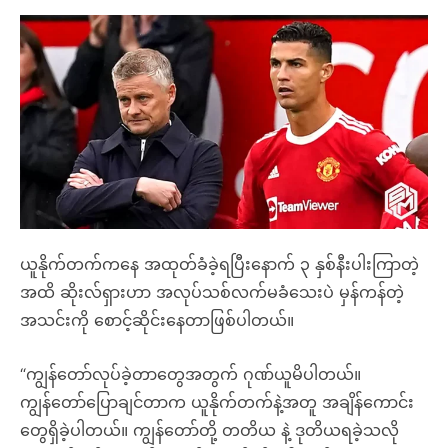
ယူနိုက်တက်ကနေ အထုတ်ခံခဲ့ရပြီးနောက် ၃ နှစ်နီးပါးကြာတဲ့
အထိ ဆိုးလ်ရှားဟာ အလုပ်သစ်လက်မခံသေးပဲ မှန်ကန်တဲ့
အသင်းကို စောင့်ဆိုင်းနေတာဖြစ်ပါတယ်။
“ကျွန်တော်လုပ်ခဲ့တာတွေအတွက် ဂုဏ်ယူမိပါတယ်။
ကျွန်တော်ပြောချင်တာက ယူနိုက်တက်နဲ့အတူ အချိန်ကောင်း
တွေရှိခဲ့ပါတယ်။ ကျွန်တော်တို့ တတိယ နဲ့ ဒုတိယရခဲ့သလို