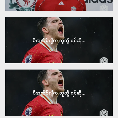
ပီအက်စ်ဂျီက သူတို့ ရင်ဆို...
ပီအက်စ်ဂျီက သူတို့ ရင်ဆို...