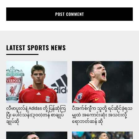
LATEST SPORTS NEWS
လီဗာပူးလ်နဲ့ Adidas တို့ ပြန်ဆုံကြ
ပီအက်စ်ဂျီက သူတို့ ရင်ဆိုင်ခဲ့ရသ
ပြီး ပေါင်သန်း(၃၀၀)တန် စာချုပ်
မျှထဲ အကောင်းဆုံး အသင်းလို့
ချုပ်ဆို
ရောဘတ်ဆန် ဆို