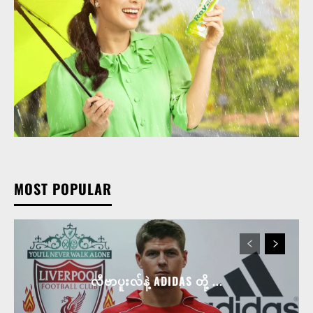
MOST POPULAR
လီဗာပူးလ်နဲ့ ADIDAS တို့ ...