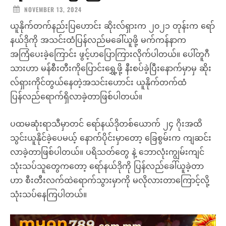
NOVEMBER 13, 2024
ယူနိုက်တက်နည်းပြဟောင်း ဆိုးလ်ရှားက ၂၀၂၁ တုန်းက ရော်
နယ်ဒိုကို အသင်းထံပြန်လည်မခေါ်ယူဖို့ မက်ကန်နာက
အကြံပေးခဲ့ကြောင်း ဖွင့်ဟပြောကြားလိုက်ပါတယ်။ ပေါ်တူဂီ
သားဟာ မန်စီးတီးကိုပြောင်းရွှေ့ဖို့ နီးစပ်ခဲ့ပြီးနောက်မှာမှ ဆိုး
လ်ရှားကိုင်တွယ်နေတဲ့အသင်းဟောင်း ယူနိုက်တက်ထံ
ပြန်လည်ရောက်ရှိလာခဲ့တာဖြစ်ပါတယ်။
ပထမဆုံးရာသီမှာတင် ရော်နယ်ဒိုတစ်ယောက် ၂၄ ဂိုးအထိ
သွင်းယူနိုင်ခဲ့ပေမယ့် နောက်ပိုင်းမှာတော့ ခြေစွမ်းက ကျဆင်း
လာခဲ့တာဖြစ်ပါတယ်။ ပရိသတ်တွေ နဲ့ ဘောလုံးကျွမ်းကျင်
သုံးသပ်သူတွေကတော့ ရော်နယ်ဒိုကို ပြန်လည်ခေါ်ယူခဲ့တာ
ဟာ စီးတီးလက်ထဲရောက်သွားမှာကို မလိုလားတာကြောင့်လို့
သုံးသပ်နေကြပါတယ်။