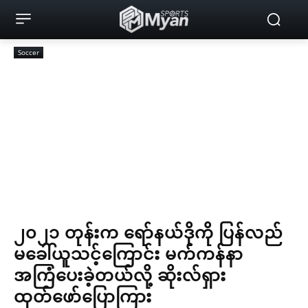
Soccer
၂၀၂၁ တုန်းက ရော်နယ်ဒိုကို ပြန်လည်
မခေါ်ယူသင့်ကြောင်း မက်ကန်နာ
အကြံပေးခဲ့တယ်လို့ ဆိုးလ်ရှား
ထုတ်ဖော်ပြောကြား