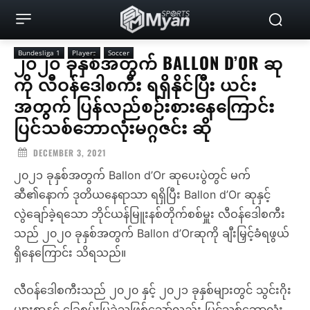
Bundesliga 1
Players
Soccer
၂၀၂၀ ခုနှစ်အတွက် BALLON D’OR ဆု
ကို လီဝန်ဒေါစကီး ရရှိနိုင်ပြီး ယင်း
အတွက် ပြန်လည်စဉ်းစားနေကြောင်း
ပြင်သစ်ဘောလုံးမဂ္ဂဇင်း ဆို
DECEMBER 3, 2021
၂၀၂၁ ခုနှစ်အတွက် Ballon d’Or ဆုပေးပွဲတွင် မက်
ဆီ၏နောက် ဒုတိယနေရာသာ ရရှိပြီး Ballon d’Or ဆုနှင့်
လွဲချော်ခဲ့ရသော ဘိုင်ယန်မြူးနစ်တိုက်စစ်မှူး လီဝန်ဒေါစကီး
သည် ၂၀၂၀ ခုနှစ်အတွက် Ballon d’Orဆုကို ချီးမြှင့်ခံရဖွယ်
ရှိနေကြောင်း သိရသည်။
လီဝန်ဒေါစကီးသည် ၂၀၂၀ နှင့် ၂၀၂၁ ခုနှစ်များတွင် သွင်းဂိုး
များစွာနှင့် ခြေစွမ်းပြခဲ့သူဖြစ်သော်လည်း ပြင်သစ်ဘောလုံး