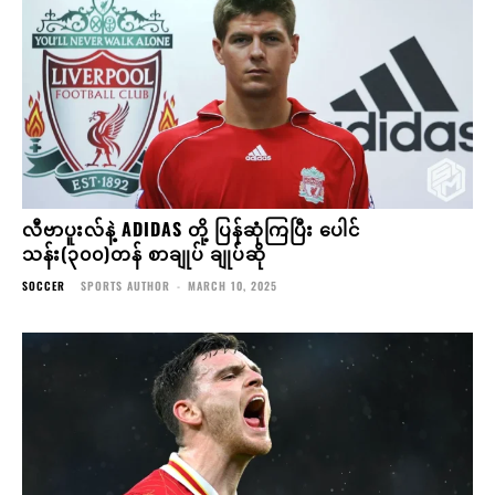
လီဗာပူးလ်နဲ့ ADIDAS တို့ ပြန်ဆုံကြပြီး ပေါင်
သန်း(၃၀၀)တန် စာချုပ် ချုပ်ဆို
SOCCER
SPORTS AUTHOR
-
MARCH 10, 2025