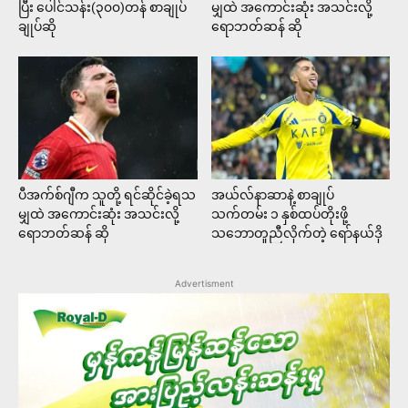
ပြီး ပေါင်သန်း(၃၀၀)တန် စာချုပ်
မျှထဲ အကောင်းဆုံး အသင်းလို့
ချုပ်ဆို
ရောဘတ်ဆန် ဆို
ပီအက်စ်ဂျီက သူတို့ ရင်ဆိုင်ခဲ့ရသ
အယ်လ်နာဆာနဲ့ စာချုပ်
မျှထဲ အကောင်းဆုံး အသင်းလို့
သက်တမ်း ၁ နှစ်ထပ်တိုးဖို့
ရောဘတ်ဆန် ဆို
သဘောတူညီလိုက်တဲ့ ရော်နယ်ဒို
Advertisment