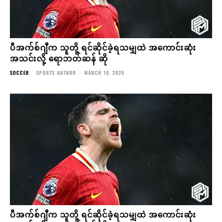
ပီအက်စ်ဂျီက သူတို့ ရင်ဆိုင်ခဲ့ရသမျှထဲ အကောင်းဆုံး
အသင်းလို့ ရောဘတ်ဆန် ဆို
SOCCER
SPORTS AUTHOR
-
MARCH 10, 2025
ပီအက်စ်ဂျီက သူတို့ ရင်ဆိုင်ခဲ့ရသမျှထဲ အကောင်းဆုံး