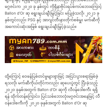
မဂ္ဂဇင်းက ၂၀၂၀ ခု နှစ်တွင် ကိုရိုနာဗိုင်းရပ်စ်ကပ်ဘေးကြောင့်
Ballon d’Or ဆု ရွေးချယ်ချီးမြှင့်ခြင်း မပြုခဲ့သလို၊ ၂၀၂၁ ခု
နှစ်တွင်လည်း PSG နှင့် အာဂျင်တီးနားတိုက်စစ်မှူး မက်ဆီကို
အကောင်းဆုံးအဖြစ် ရွေးချယ်ချီးမြှင့်ခဲ့သည်။
ထို့ကြောင့် ဝေဖန်ပြစ်တင်မှုများစွာဖြင့် အငြင်းပွားစရာဖြစ်ခဲ့
ရသလို၊ မက်ဆီကိုယ်တိုင်ကလည်း ဆုပေးပွဲတွင် ပြီးခဲ့သည့်
၂၀၂၀ ခုနှစ်အတွက် Ballon d’Or ဆုကို လီဝန်ဒေါစကီး ရရှိ
ရန် ထိုက်တန်ကြောင်း၊ ပြင်သစ်ဘောလုံးမဂ္ဂဇင်းအနေဖြင့် လီ
ဝန်ဒေါစကီးကို ၂၀၂၀ ခုနှစ်အတွက် Ballon d’Or ဆု