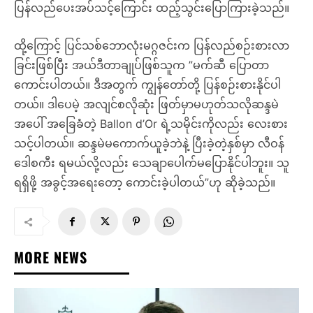
ပြန်လည်ပေးအပ်သင့်ကြောင်း ထည့်သွင်းပြောကြားခဲ့သည်။
ထို့ကြောင့် ပြင်သစ်ဘောလုံးမဂ္ဂဇင်းက ပြန်လည်စဉ်းစားလာ
ခြင်းဖြစ်ပြီး အယ်ဒီတာချုပ်ဖြစ်သူက ”မက်ဆီ ပြောတာ
ကောင်းပါတယ်။ ဒီအတွက် ကျွန်တော်တို့ ပြန်စဉ်းစားနိုင်ပါ
တယ်။ ဒါပေမဲ့ အလျင်စလိုဆုံး ဖြတ်မှာမဟုတ်သလိုဆန္ဒမဲ
အပေါ် အခြေခံတဲ့ Ballon d’Or ရဲ့သမိုင်းကိုလည်း လေးစား
သင့်ပါတယ်။ ဆန္ဒမဲမကောက်ယူခဲ့ဘဲနဲ့ ပြီးခဲ့တဲ့နှစ်မှာ လီဝန်
ဒေါစကီး ရမယ်လို့လည်း သေချာပေါက်မပြောနိုင်ပါဘူး။ သူ
ရရှိဖို့ အခွင့်အရေးတော့ ကောင်းခဲ့ပါတယ်”ဟု ဆိုခဲ့သည်။
MORE NEWS