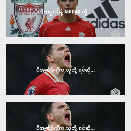
လီဗာပူးလ်နဲ့ ADIDAS တို့ ...
ပီအက်စ်ဂျီက သူတို့ ရင်ဆို...
ပီအက်စ်ဂျီက သူတို့ ရင်ဆို...