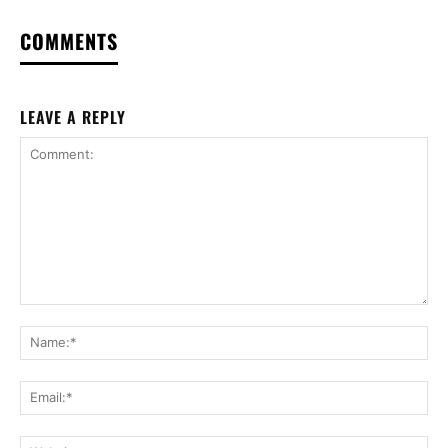
COMMENTS
LEAVE A REPLY
Comment:
Na
Ema
Web