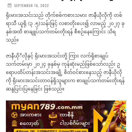
SEPTEMBER 16, 2022
ရိုးမားအသင်းသည် တိုက်စစ်ကစားသမား ဇာနီယိုလိုကို တစ်
ရာသီ ယူရို (၃ .၅)သန်းဖြင့် လစာတိုးပေး၍ လာမည့် ၂၀၂၇ ခု
နှစ်အထိ စာချူပ်သက်တမ်းတိုးရန် စီစဉ်နေကြောင်း သိရ
သည်။
ဇာနီယိုိလိုနှင့် ရိုးမားအသင်းတို့ ကြား လက်ရှိစာချုပ်
သက်တမ်းမှာ ၂၀၂၄ ခုနှစ်မှ ကုန်ဆုံးမည်ဖြစ်သော်လည်း ဥ
ရောပထိပ်တန်းအသင်းအချို့ စိတ်ဝင်စားနေသည့် ဇာနီယိုလို
ကို ရိုးမားအသင်းတာဝန်ရှိသူများက စာချုပ်သက်တမ်းတိုးရန်
ဆန္ဒပြင်းပြနေခြင်း ဖြစ်သည်။