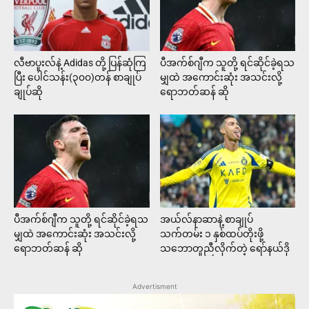
လီဗာပူးလ်နဲ့ Adidas တို့ ပြန်ဆုံကြ
ပီအက်စ်ဂျီက သူတို့ ရင်ဆိုင်ခဲ့ရသ
ပြီး ပေါင်သန်း(၃၀၀)တန် စာချုပ်
မျှထဲ အကောင်းဆုံး အသင်းလို့
ချုပ်ဆို
ရောဘတ်ဆန် ဆို
ပီအက်စ်ဂျီက သူတို့ ရင်ဆိုင်ခဲ့ရသ
အယ်လ်နာဆာနဲ့ စာချုပ်
မျှထဲ အကောင်းဆုံး အသင်းလို့
သက်တမ်း ၁ နှစ်ထပ်တိုးဖို့
ရောဘတ်ဆန် ဆို
သဘောတူညီလိုက်တဲ့ ရော်နယ်ဒို
Advertisment