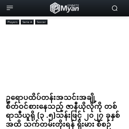
Players
Serie A
Soccer
ဥရောပထိပ်တန်းအသင်းအချို့
စိတ်ဝင်စားနေသည့် ဇာနီယိုလိုကို တစ်
ရာသီယူရို (၃ .၅)သန်းဖြင့် ၂၀၂၇ ခုနှစ်
အထိ သက်တမ်းတိုးရန် ရိုးမား စီစဉ်