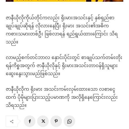
ဇာနီယိုလိုကိုယ်တိုင်ကလည်း ရိုးမားအသင်းနှင့် နှစ်ရှည်စာ
ချုပ်ချုပ်ဆိုရန် လိုလားနေပြီး ရိုးမား အသင်း၏အဓိက
ကစားသမားတစ်ဦး ဖြစ်လာရန် ရည်ရွယ်ထားကြောင်း သိရ
သည်။
လာမည့်စက်တင်ဘာလ နှောင်းပိုင်းတွင် စာချုပ်သက်တမ်းတိုး
ရန်ကိစ္စအတွက် ဇာနီယိုလိုနှင့် ရိုးမားအသင်းတာဝန်ရှိသူများ
ဆွေးနွေးသွားမည်ဖြစ်သည်။
ဇာနီယိုလိုက ရိုးမား အသင်းကမ်းလှမ်းထားသော လစာငွေ
ထက် ပိုမိုများပြားသည့်ပမာဏကို အလိုရှိနေကြောင်းလည်း
သိရသည်။