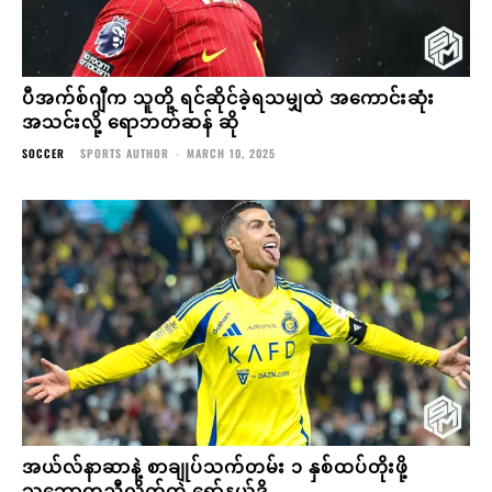
ပီအက်စ်ဂျီက သူတို့ ရင်ဆိုင်ခဲ့ရသမျှထဲ အကောင်းဆုံး
အသင်းလို့ ရောဘတ်ဆန် ဆို
SOCCER
SPORTS AUTHOR
-
MARCH 10, 2025
အယ်လ်နာဆာနဲ့ စာချုပ်သက်တမ်း ၁ နှစ်ထပ်တိုးဖို့
သဘောတူညီလိုက်တဲ့ ရော်နယ်ဒို