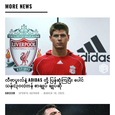
MORE NEWS
လီဗာပူးလ်နဲ့ ADIDAS တို့ ပြန်ဆုံကြပြီး ပေါင်
သန်း(၃၀၀)တန် စာချုပ် ချုပ်ဆို
SOCCER
SPORTS AUTHOR
-
MARCH 10, 2025