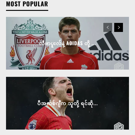
MOST POPULAR
လီဗာပူးလ်နဲ့ ADIDAS တို့ ...
ပီအက်စ်ဂျီက သူတို့ ရင်ဆို...