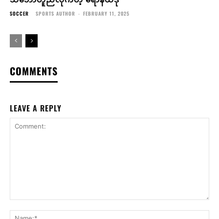
SOCCER
SPORTS AUTHOR
-
FEBRUARY 11, 2025
COMMENTS
LEAVE A REPLY
Comment:
Na