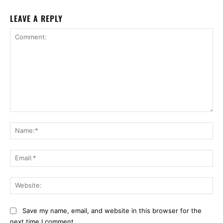
LEAVE A REPLY
Comment:
Na
Ema
Web
Save my name, email, and website in this browser for the
next time I comment.