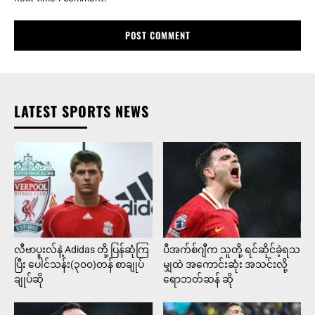
LATEST SPORTS NEWS
လီဗာပူးလ်နဲ့ Adidas တို့ ပြန်ဆုံကြ
ပီအက်စ်ဂျီက သူတို့ ရင်ဆိုင်ခဲ့ရသ
ပြီး ပေါင်သန်း(၃၀၀)တန် စာချုပ်
မျှထဲ အကောင်းဆုံး အသင်းလို့
ချုပ်ဆို
ရောဘတ်ဆန် ဆို