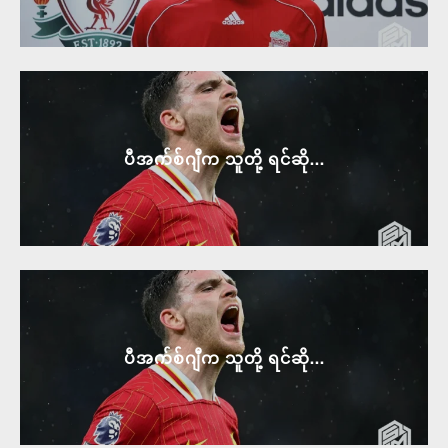
ပီအက်စ်ဂျီက သူတို့ ရင်ဆို...
ပီအက်စ်ဂျီက သူတို့ ရင်ဆို...