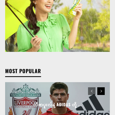
MOST POPULAR
လီဗာပူးလ်နဲ့ ADIDAS တို့ ...