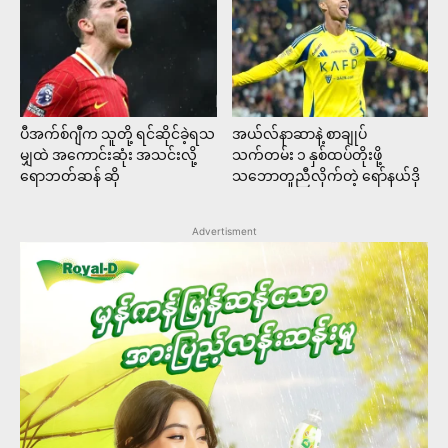
ပီအက်စ်ဂျီက သူတို့ ရင်ဆိုင်ခဲ့ရသ
အယ်လ်နာဆာနဲ့ စာချုပ်
မျှထဲ အကောင်းဆုံး အသင်းလို့
သက်တမ်း ၁ နှစ်ထပ်တိုးဖို့
ရောဘတ်ဆန် ဆို
သဘောတူညီလိုက်တဲ့ ရော်နယ်ဒို
Advertisment