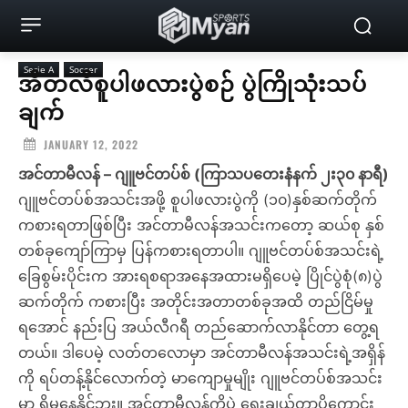
Serie A
Soccer
အီတလီစူပါဖလားပွဲစဉ် ပွဲကြိုသုံးသပ်
ချက်
JANUARY 12, 2022
အင်တာမီလန် – ဂျူဗင်တပ်စ် (ကြာသပတေးနံနက် ၂း၃၀ နာရီ)
ဂျူဗင်တပ်စ်အသင်းအဖို့ စူပါဖလားပွဲကို (၁၀)နှစ်ဆက်တိုက်
ကစားရတာဖြစ်ပြီး အင်တာမီလန်အသင်းကတော့ ဆယ်စု နှစ်
တစ်ခုကျော်ကြာမှ ပြန်ကစားရတာပါ။ ဂျူဗင်တပ်စ်အသင်းရဲ့
ခြေစွမ်းပိုင်းက အားရစရာအနေအထားမရှိပေမဲ့ ပြိုင်ပွဲစုံ(၈)ပွဲ
ဆက်တိုက် ကစားပြီး အတိုင်းအတာတစ်ခုအထိ တည်ငြိမ်မှု
ရအောင် နည်းပြ အယ်လီဂရီ တည်ဆောက်လာနိုင်တာ တွေ့ရ
တယ်။ ဒါပေမဲ့ လတ်တလောမှာ အင်တာမီလန်အသင်းရဲ့အရှိန်
ကို ရပ်တန့်နိုင်လောက်တဲ့ မာကျောမှုမျိုး ဂျူဗင်တပ်စ်အသင်း
မှာ ရှိမနေနိုင်ဘူး။ အင်တာမီလန်ကိုပဲ ရွေးချယ်တာပိုကောင်း