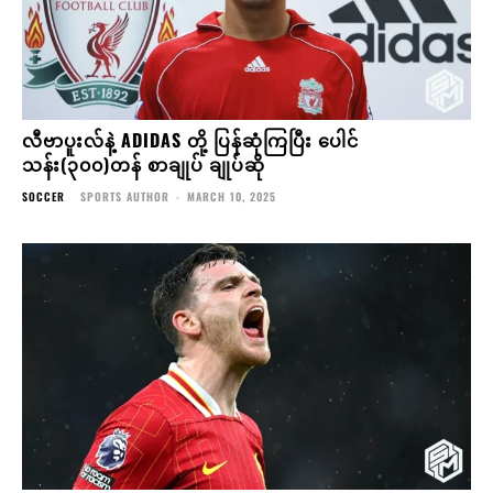
လီဗာပူးလ်နဲ့ ADIDAS တို့ ပြန်ဆုံကြပြီး ပေါင်
သန်း(၃၀၀)တန် စာချုပ် ချုပ်ဆို
SOCCER
SPORTS AUTHOR
-
MARCH 10, 2025