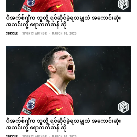
ပီအက်စ်ဂျီက သူတို့ ရင်ဆိုင်ခဲ့ရသမျှထဲ အကောင်းဆုံး
အသင်းလို့ ရောဘတ်ဆန် ဆို
SOCCER
SPORTS AUTHOR
-
MARCH 10, 2025
အယ်လ်နာဆာနဲ့ စာချုပ်သက်တမ်း ၁ နှစ်ထပ်တိုးဖို့