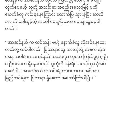
” အာဆင်နယ် က ထိပ်တန်း ဗဟို နောက်ခံလူ လိုအပ်နေသေး
တယ်လို့ ထင်ပါတယ် ၊ ပြဿနာတွေ အားလုံးရဲ့ အစက အဲ့ဒီ
နေရာကပါပဲ ။ အာဆင်နယ် အသင်းမှာ လူငယ် ကြယ်ပွင့် ၇ ဦး
၈ ဦးလောက် ရှိနေပေမယ့် သူတို့ကို ဝန်းရံပေးမယ့်သူ လိုအပ်
နေဆဲပါ ။ အာဆင်နယ် အသင်းရဲ့ ကစားသမား အင်အား
ဖြည့်တင်းမှုက ပြဿနာ ရှိနေတာ အတော်ကြာပါပြီ ။ “
” ဆာလီဘာ နဲ့က ဘာဖြစ်ကြတာလဲ ၊ အခုအချိန်မှာ သူ့ကို ခေါ်
လိုက်တာက ငွေဖြုန်းတီးသလို ဖြစ်နေပါတယ် ။ ဂါဘရီယဲလ်
ကလည်း သာမန်ပါပဲ ၊ ဟိုးလ်ဒင်း က ဗဟို နောက်ခံလူ အဖြစ်
ကစားနေပါတယ် ၊ ပြီးခဲ့တဲ့ နှစ်တွေတုန်းကဆို သူ့ကို အာဆင်
နယ် အသင်း ခေါင်းဆောင် အဖြစ် ဘယ်သူ့မှ တွေးမိကြမှာ
မဟုတ်ပါဘူး ။ ” လို့ ပြောကြား လိုက်ပါတယ် ။