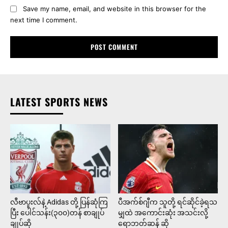
လီဗာပူးလ်နဲ့ Adidas တို့ ပြန်ဆုံကြ
ပီအက်စ်ဂျီက သူတို့ ရင်ဆိုင်ခဲ့ရသ
ပြီး ပေါင်သန်း(၃၀၀)တန် စာချုပ်
မျှထဲ အကောင်းဆုံး အသင်းလို့
ချုပ်ဆို
ရောဘတ်ဆန် ဆို
ပီအက်စ်ဂျီက သူတို့ ရင်ဆိုင်ခဲ့ရသ
အယ်လ်နာဆာနဲ့ စာချုပ်
မျှထဲ အကောင်းဆုံး အသင်းလို့
သက်တမ်း ၁ နှစ်ထပ်တိုးဖို့
ရောဘတ်ဆန် ဆို
သဘောတူညီလိုက်တဲ့ ရော်နယ်ဒို
Advertisment