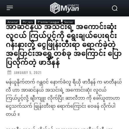
Arsenal
Players
Premier League
Soccer
အာဆင်နယ် အသင်းရဲ့ အကောင်းဆုံး
လူငယ် ကြယ်ပွင့်ကို ရွေးချယ်ပေးရင်း
ဂန်းနားတို့ ငွေဖြုန်းတီးရာ ရောက်ခဲ့တဲ့
အပြောင်းအရွှေ့တစ်ခု အကြောင်း ပြော
ပြလိုက်တဲ့ ဖာဒီနန်
JANUARY 5, 2021
မန်ယူနိုက်တက် ဂန္တဝင် နောက်ခံလူ ရီယို ဖာဒီနန် က မာတီနယ်
လီ ဟာ အာဆင်နယ် အသင်းရဲ့ အကောင်းဆုံး လူငယ်
ကြယ်ပွင့်လို့ ချီးကျူး လိုက်ပြီး ဆာလီဘာ ကို ခေါ်ယူတာဟာ
ငွေသက်သက် ဖြုန်းတီးရာ ရောက်ကြောင်း ဝေဖန် လိုက်ပါ
တယ် ။