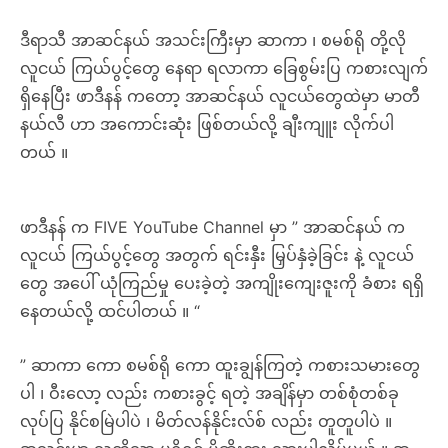
ဒီရာသီ အာဆင်နယ် အသင်းကြီးမှာ ဆာကာ ၊ စမစ်ရို တို့လို
လူငယ် ကြယ်ပွင့်တွေ နေရာ ရလာကာ ခြေစွမ်းပြ ကစားလျက်
ရှိ​နေပြီး ဖာဒီနန် ကတော့ အာဆင်နယ် လူငယ်တွေထဲမှာ မာတီ
နယ်လီ ဟာ အကောင်းဆုံး ဖြစ်တယ်လို့ ချီးကျူး လိုက်ပါ
တယ် ။
ဖာဒီနန် က FIVE YouTube Channel မှာ ” အာဆင်နယ် က
လူငယ် ကြယ်ပွင့်တွေ အတွက် ရင်းနှီး မြှပ်နှံခဲ့ခြင်း နဲ့ လူငယ်
တွေ အပေါ် ယုံကြည်မှု ပေးခဲ့တဲ့ အကျိုးကျေးဇူးကို ခံစား ရရှိ
နေတယ်လို့ ထင်ပါတယ် ။ “
” ဆာကာ ကော စမစ်ရို ကော ထူးချွန်ကြတဲ့ ကစားသမားတွေ
ပါ ၊ ဝီးလော့ လည်း ကစားခွင့် ရတဲ့ အချိန်မှာ တစ်စုံတစ်ခု
လုပ်ပြ နိုင်စမြဲပါပဲ ၊ မိတ်လန်နိုင်းလ်စ် လည်း တူတူပါပဲ ။