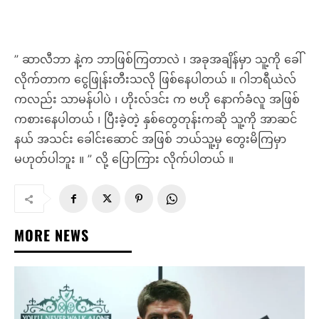
MORE NEWS
လီဗာပူးလ်နဲ့ ADIDAS တို့ ပြန်ဆုံကြပြီး ပေါင်
သန်း(၃၀၀)တန် စာချုပ် ချုပ်ဆို
SOCCER
SPORTS AUTHOR
-
MARCH 10, 2025