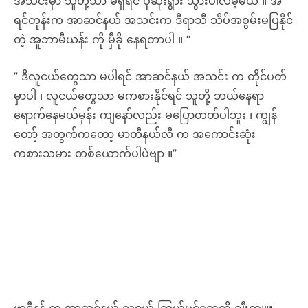
အသင်းမှာ သူတို့သာ မရှိရင် ပိုဆိုးရွား သွားပါလိမ့်မယ် ။ အ
ရင်တုန်းက အာဆင်နယ် အသင်းက ဒီရာသီ သိပ်အစွမ်းမပြနိုင်
တဲ့ အူဘာမီယန်း ကို မှီခို နေရတာပါ ။ “
” ဒီလူငယ်တွေသာ မပါရင် အာဆင်နယ် အသင်း က တိုင်ပတ်
မှာပါ ၊ လူငယ်တွေသာ မကစားနိုင်ရင် သူတို့ ဘယ်နေရာ
ရောက်နေမယ်မှန်း ကျနော်လည်း မပြောတတ်ပါဘူး ၊ ကျွန်
တော့် အတွက်ကတော့ မာတီနယ်လီ က အကောင်းဆုံး
ကစားသမား တစ်ယောက်ပါပဲဗျာ ။”
ဖာဒီနန် က အာဆင်နယ် လူငယ် ကြယ်ပွင့်တွေကို ချီးကျူး
လိုက်ပေမယ့် သူတို့ အသင်းမှာ အရည်အသွေးမြင့် ဗဟို
နောက်ခံလူ ကင်းမဲ့နေကြောင်း ထောက်​ပြ သွားခဲ့ပြီး ဆာလီ
ဘာ ကို ခေါ်ယူခဲ့တဲ့ အပေါ် မေးခွန်းထုတ် ဝေဖန် သွားခဲ့ပါ
တယ် ။