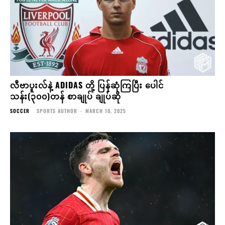
ပီအက်စ်ဂျီက သူတို့ ရင်ဆိုင်ခဲ့ရသမျှထဲ အကောင်းဆုံး
အသင်းလို့ ရောဘတ်ဆန် ဆို
SOCCER
SPORTS AUTHOR
-
MARCH 10, 2025