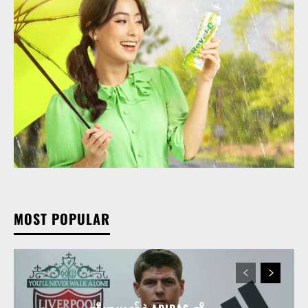
MOST POPULAR
လီဗာပူးလ်နဲ့ ADIDAS တို့ ...
ပီအက်စ်ဂျီက သူတို့ ရင်ဆို...