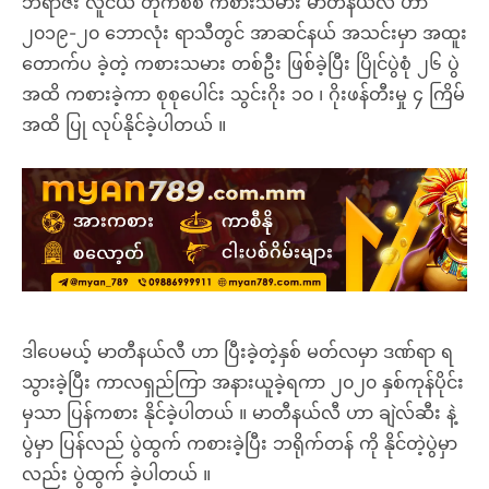
ဘရာဇီး လူငယ် တိုက်စစ် ကစားသမား မာတီနယ်လီ ဟာ
၂၀၁၉-၂၀ ဘောလုံး ရာသီတွင် အာဆင်နယ် အသင်းမှာ အထူး
တောက်ပ ခဲ့တဲ့ ကစားသမား တစ်ဦး ဖြစ်ခဲ့ပြီး ပြိုင်ပွဲစုံ ၂၆ ပွဲ
အထိ ကစားခဲ့ကာ စုစုပေါင်း သွင်းဂိုး ၁၀ ၊ ဂိုးဖန်တီးမှု ၄ ကြိမ်
အထိ ပြု လုပ်နိုင်ခဲ့ပါတယ် ။
ဒါပေမယ့် မာတီနယ်လီ ဟာ ပြီးခဲ့တဲ့နှစ် မတ်လမှာ ဒဏ်ရာ ရ
သွားခဲ့ပြီး ကာလရှည်ကြာ အနားယူခဲ့ရကာ ၂၀၂၀ နှစ်ကုန်ပိုင်း
မှသာ ပြန်ကစား နိုင်ခဲ့ပါတယ် ။ မာတီနယ်လီ ဟာ ချဲလ်ဆီး နဲ့
ပွဲမှာ ပြန်လည် ပွဲထွက် ကစားခဲ့ပြီး ဘရိုက်တန် ကို နိုင်တဲ့ပွဲမှာ
လည်း ပွဲထွက် ခဲ့ပါတယ် ။