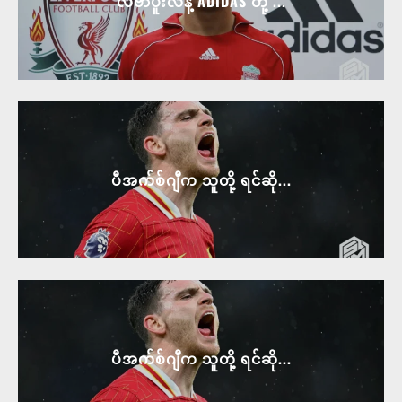
ပီအက်စ်ဂျီက သူတို့ ရင်ဆို...
HOME
CONTACT
ABOUT