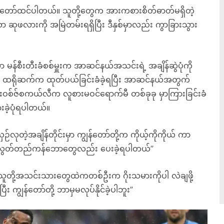
ွန်တော်ထင်ပါတယ်။ သူတို့တွေက အားကစားစိတ်ဓာတ်မရှိတဲ့
 ဆုဖလားကို အမြဲတမ်းရရှိပြီး ဒီနှစ်မှာလည်း ကွာခြားသွား
ာ မန်စီးတီးခံစစ်မှူးက အာဆင်နယ်အသင်းရဲ့ အချိန်ဆွဲပုံကို
မှာ ထရိုဆက်က ထုတ်ပယ်ခြင်းခံခဲ့ရပြီး အာဆင်နယ်အတွက်
ဝစ်ဇ်စကယ်လီက လူစားမဝင်ရောက်မီ တစ်ခုခု မှာကြားခြင်းခံ
းခဲ့ပုံရပါတယ်။
ဉ်လုတဲ့အချိန်တိုင်းမှာ ကျွန်တော်တို့က ကိုယ့်ကိုကိုယ် ကာ
့် အလွတ်တည်ကန်ဘောတွေလည်း ပေးခဲ့ရပါတယ်”
ို့အသင်းသားတွေထဲကတစ်ဦးက ဂိုးသမားကိုပါ လဲချဖို့
ီး ကျွန်တော်တို့ ဘာမှမလုပ်နိုင်ခဲ့ပါဘူး”