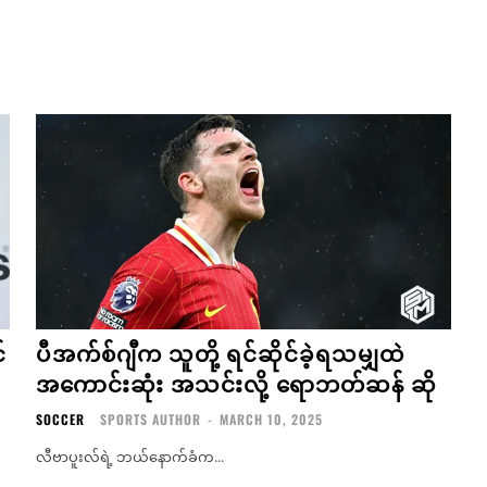
်
ပီအက်စ်ဂျီက သူတို့ ရင်ဆိုင်ခဲ့ရသမျှထဲ
အကောင်းဆုံး အသင်းလို့ ရောဘတ်ဆန် ဆို
SOCCER
SPORTS AUTHOR
-
MARCH 10, 2025
လီဗာပူးလ်ရဲ့ ဘယ်နောက်ခံက...