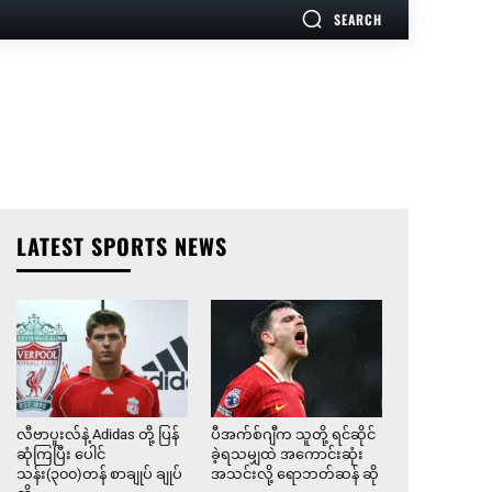
SEARCH
LATEST SPORTS NEWS
လီဗာပူးလ်နဲ့ Adidas တို့ ပြန်
ပီအက်စ်ဂျီက သူတို့ ရင်ဆိုင်
ဆုံကြပြီး ပေါင်
ခဲ့ရသမျှထဲ အကောင်းဆုံး
သန်း(၃၀၀)တန် စာချုပ် ချုပ်
အသင်းလို့ ရောဘတ်ဆန် ဆို