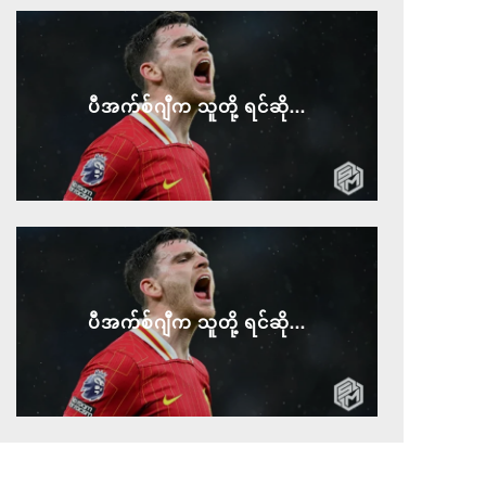
ပီအက်စ်ဂျီက သူတို့ ရင်ဆို...
ပီအက်စ်ဂျီက သူတို့ ရင်ဆို...