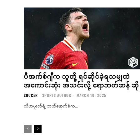
ပီအက်စ်ဂျီက သူတို့ ရင်ဆိုင်ခဲ့ရသမျှထဲ
အကောင်းဆုံး အသင်းလို့ ရောဘတ်ဆန် ဆို
SOCCER
SPORTS AUTHOR
-
MARCH 10, 2025
လီဗာပူးလ်ရဲ့ ဘယ်နောက်ခံက...