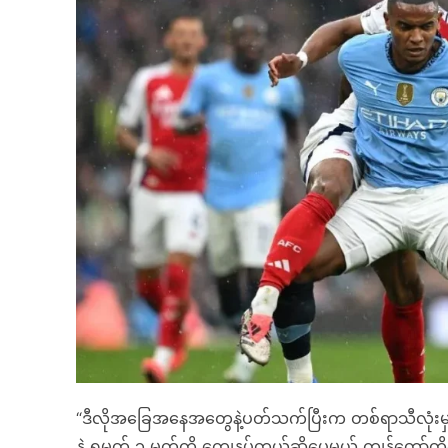
“ဒီလိုအခြေအနေအတွေနဲ့ပတ်သက်ပြီးက တစ်ရာသီလုံးမှာ
နဲ့ ရမှတ် ၁ မှတ်ကို ကျေနပ်တယ်ဆိုပေမယ့် ကျွန်တော်တို