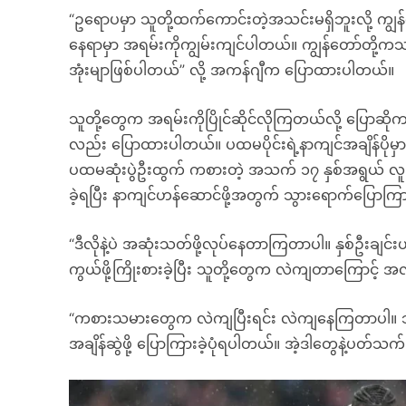
“ဥရောပမှာ သူတို့ထက်ကောင်းတဲ့အသင်းမရှိဘူးလို့ ကျ
နေရာမှာ အရမ်းကိုကျွမ်းကျင်ပါတယ်။ ကျွန်တော်တို့ကသာ
အုံးမျာဖြစ်ပါတယ်” လို့ အကန်ဂျီက ပြောထားပါတယ်။
သူတို့တွေက အရမ်းကိုပြိုင်ဆိုင်လိုကြတယ်လို့ ပြောဆိုက
လည်း ပြောထားပါတယ်။ ပထမပိုင်းရဲ့နာကျင်အချိန်ပို
ပထမဆုံးပွဲဦးထွက် ကစားတဲ့ အသက် ၁၇ နှစ်အရွယ် လူး
ခဲ့ရပြီး နာကျင်ဟန်ဆောင်ဖို့အတွက် သွားရောက်ပြောကြာ
“ဒီလိုနဲ့ပဲ အဆုံးသတ်ဖို့လုပ်နေတာကြတာပါ။ နှစ်ဦးချင်းယှ
ကွယ်ဖို့ကြိုးစားခဲ့ပြီး သူတို့တွေက လဲကျတာကြောင
“ကစားသမားတွေက လဲကျပြီးရင်း လဲကျနေကြတာပါ။ သူတ
အချိန်ဆွဲဖို့ ပြောကြားခဲ့ပုံရပါတယ်။ အဲ့ဒါတွေနဲ့ပတ်သက်ပြ