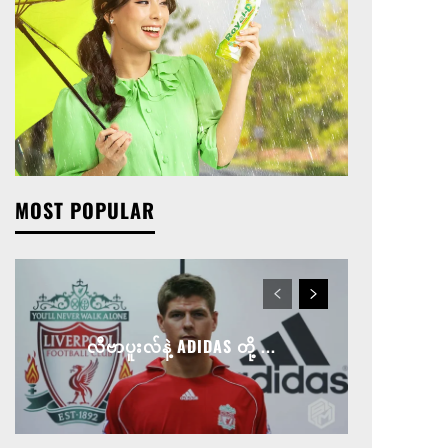
MOST POPULAR
လီဗာပူးလ်နဲ့ ADIDAS တို့ ...