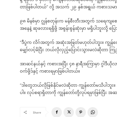
တာဖြစ်ပါတယ်” လို့ အသက် ၂၉ နှစ်အရွယ် ကစားသမ
၉၈ မိနစ်မှာ ဂျွန်စတုန်းက မန်စီးတီးအတွက် သရေကျစေ
အနေနဲ့ ဆုဖလားရရှိဖို့ အစွန်းစွန်ဆုံးမှာ မရှိပါဘူးလို့
“ဒီပွဲက လိဂ်အတွက် အဆုံးအဖြတ်မဟုတ်ပါဘူး။ ကျွန်တော်တ
မျှော်လင့်မိပြီး ဘယ်လိုလှည့်ပြောင်းသွားမလဲဆိုတာ က
အာဆင်နယ်နှင့် ကစားအပြီး ၄၈ နာရီအကြာမှာ ဂွါဒီယိ
ဝက်ဖို့ဒ်နှင့် ကစားရမှာဖြစ်ပါတယ်။
“ဒါတွေဘယ်လိုဖြစ်နိုင်မလဲဆိုတာ ကျွန်တော်မသိပါဘူး။ 
ပါ။ လုပ်စရာရှိတာကို ကျွန်တော်တို့လုပ်ရမှာဖြစ်ပြီး 
Share