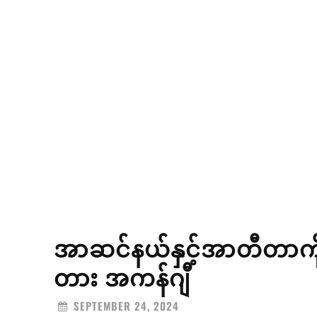
အာဆင်နယ်နှင့်အာတီတာကို 
တား အကန်ဂျီ
SEPTEMBER 24, 2024