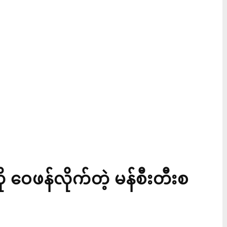
ဝေဖန်လိုက်တဲ့ မန်စီးတီးစ