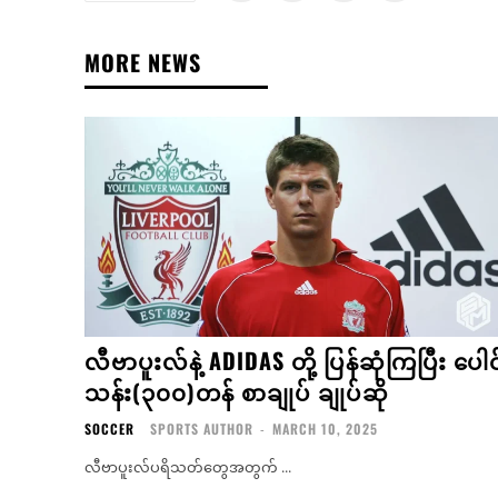
MORE NEWS
လီဗာပူးလ်နဲ့ ADIDAS တို့ ပြန်ဆုံကြပြီး ပေါင
သန်း(၃၀၀)တန် စာချုပ် ချုပ်ဆို
SOCCER
SPORTS AUTHOR
-
MARCH 10, 2025
လီဗာပူးလ်ပရိသတ်တွေအတွက် ...