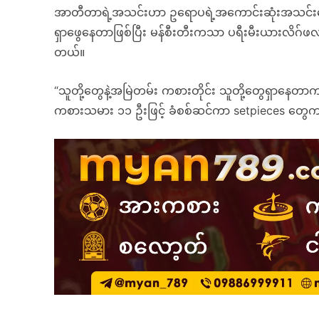
အာတီတာရဲ့အသင်းဟာ ဥရောပရဲ့အကောင်းဆုံးအသင်းတ
ရှာဖွေနေတာဖြစ်ပြီး မန်စီးတီးကသာ ပရီးမီးယားလိဂ်ဖလ
တယ်။
“သူတို့တွေနဲ့အမြဲတမ်း ကစားတိုင်း သူတို့တွေရှာနေတာက 
ကစားသမား ၁၁ ဦးဖြင့် ခံစစ်ဆင်ကာ setpieces တွေကနေ