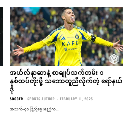
အယ်လ်နာဆာနဲ့ စာချုပ်သက်တမ်း ၁
နှစ်ထပ်တိုးဖို့ သဘောတူညီလိုက်တဲ့ ရော်နယ်
ဒို
SOCCER
SPORTS AUTHOR
-
FEBRUARY 11, 2025
အသက်-၄၀ ပြည့်မွေးနေ့ပွဲက...