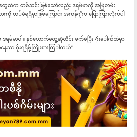
ွေထဲက တစ်သင်းဖြစ်သော်လည်း ဒရမ်မာကို အမြဲတမ်း
ားကို ထပ်မံရရှိမှာဖြစ်ကြောင်း အကန်ဂျီက ပြောကြားလိုက်ပါ
ဒရမ်မာပါ။ နှစ်ယောက်တွေ့ဆုံတိုင်း ခက်ခဲပြီး ဂိုးပေါက်ထဲမှာ
သာ ဂိုးရရှိဖို့ကြိုးစားကြပါတယ်”