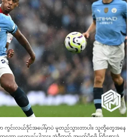
 ကွင်းလယ်ဒိုင်အပေါ်မှာပဲ မူတည်သွားတာပါ။ သူတို့တွေအနေ
့ကတော့ မကျေနပ်ပါဘူး။ အဲ့ဒီထက် အမှတ်ပိုရဖို့ ကြိုးစားခဲ့