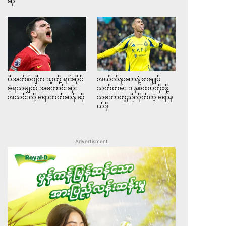
ဆို
ပီအက်စ်ဂျီက သူတို့ ရင်ဆိုင်
အယ်လ်နာဆာနဲ့ စာချုပ်
ခဲ့ရသမျှထဲ အကောင်းဆုံး
သက်တမ်း ၁ နှစ်ထပ်တိုးဖို့
အသင်းလို့ ရောဘတ်ဆန် ဆို
သဘောတူညီလိုက်တဲ့ ရော်န
ယ်ဒို
Advertisment