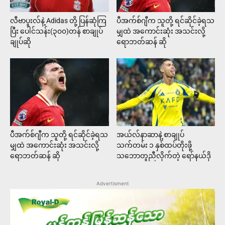
လီဗာပူးလ်နဲ့ Adidas တို့ ပြန်ဆုံကြ
ပီအက်စ်ဂျီက သူတို့ ရင်ဆိုင်ခဲ့ရသ
ပြီး ပေါင်သန်း(၃၀၀)တန် စာချုပ်
မျှထဲ အကောင်းဆုံး အသင်းလို့
ချုပ်ဆို
ရောဘတ်ဆန် ဆို
ပီအက်စ်ဂျီက သူတို့ ရင်ဆိုင်ခဲ့ရသ
အယ်လ်နာဆာနဲ့ စာချုပ်
မျှထဲ အကောင်းဆုံး အသင်းလို့
သက်တမ်း ၁ နှစ်ထပ်တိုးဖို့
ရောဘတ်ဆန် ဆို
သဘောတူညီလိုက်တဲ့ ရော်နယ်ဒို
Advertisment