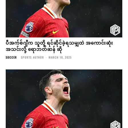
ပီအက်စ်ဂျီက သူတို့ ရင်ဆိုင်ခဲ့ရသမျှထဲ အကောင်းဆုံး
အသင်းလို့ ရောဘတ်ဆန် ဆို
SOCCER
SPORTS AUTHOR
-
MARCH 10, 2025