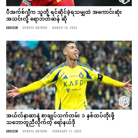
ပီအက်စ်ဂျီက သူတို့ ရင်ဆိုင်ခဲ့ရသမျှထဲ အကောင်းဆုံး
အသင်းလို့ ရောဘတ်ဆန် ဆို
SOCCER
SPORTS AUTHOR
-
MARCH 10, 2025
အယ်လ်နာဆာနဲ့ စာချုပ်သက်တမ်း ၁ နှစ်ထပ်တိုးဖို့
သဘောတူညီလိုက်တဲ့ ရော်နယ်ဒို
SOCCER
SPORTS AUTHOR
-
FEBRUARY 11, 2025