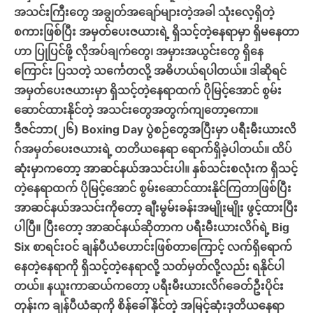
အသင်းကြီးတွေ အချွတ်အချော်များတဲ့အခါ သုံးလေ့ရှိတဲ့
စကားဖြစ်ပြီး အမှတ်ပေးဇယားရဲ့ ရှိသင့်တဲ့နေရာမှာ ရှိမနေတာ
ဟာ ပြုပြင်ဖို့ လိုအပ်ချက်တွေ၊ အမှားအယွင်းတွေ ရှိနေ
ကြောင်း ပြသတဲ့ သင်္ကေတလို့ အဓိပာယ်ရပါတယ်။ ဒါဆိုရင်
အမှတ်ပေးဇယားမှာ ရှိသင့်တဲ့နေရာထက် ပိုမြင့်အောင် စွမ်း
ဆောင်ထားနိုင်တဲ့ အသင်းတွေအတွက်ကျတော့ကော။
ဒီဇင်ဘာ(၂၆) Boxing Day ပွဲစဉ်တွေအပြီးမှာ ပရီးမီးယားလိ
ဂ်အမှတ်ပေးဇယားရဲ့ တတိယနေရာ ရောက်ရှိခဲ့ပါတယ်။ ထိပ်
ဆုံးမှာကတော့ အာဆင်နယ်အသင်းပါ။ နှစ်သင်းစလုံးက ရှိသင့်
တဲ့နေရာထက် ပိုမြင့်အောင် စွမ်းဆောင်ထားနိုင်ကြတာဖြစ်ပြီး
အာဆင်နယ်အသင်းကိုတော့ ချီးမွမ်းခန်းအမျိုးမျိုး ဖွင့်ထားပြီး
ပါပြီ။ ပြီးတော့ အာဆင်နယ်ဆိုတာက ပရီးမီးယားလိဂ်ရဲ့ Big
Six စာရင်းဝင် ချန်ပီယံဟောင်းဖြစ်တာကြောင့် လက်ရှိရောက်
နေတဲ့နေရာကို ရှိသင့်တဲ့နေရာလို့ သတ်မှတ်လို့လည်း ရနိုင်ပါ
တယ်။ နယူးကာဆယ်ကတော့ ပရီးမီးယားလိဂ်ခေတ်ဦးပိုင်း
တုန်းက ချန်ပီယံဆုကို စိန်ခေါ်နိုင်တဲ့ အမြင့်ဆုံးဒုတိယနေရာ