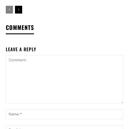
COMMENTS
LEAVE A REPLY
Comment:
Na
Ema