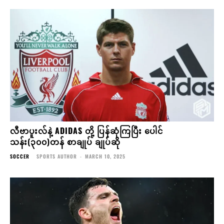
လီဗာပူးလ်နဲ့ ADIDAS တို့ ပြန်ဆုံကြပြီး ပေါင်
သန်း(၃၀၀)တန် စာချုပ် ချုပ်ဆို
SOCCER
SPORTS AUTHOR
-
MARCH 10, 2025