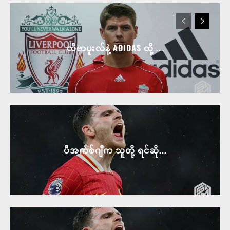
လီဗာပူးလ်နဲ့ ADIDAS တို့ ...
ပီအက်စ်ဂျီက သူတို့ ရင်ဆို...