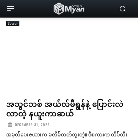
Soccer
အသွင်သစ် အယ်လ်မီရွန်နဲ့ ပြောင်းလဲ
လာတဲ့ နယူးကာဆယ်
DECEMBER 31, 2022
အမှတ်ပေးဇယားက မလိမ်တတ်ဘူးတဲ့။ ဒီစကားက ထိပ်သီး