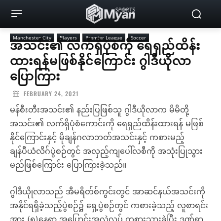
Manchester City
Players
Premier League
Soccer
အသင်း၏ လက်ရှိပုံစံကို ရေရှည်ထိန်း
ထားရန်မဖြစ်နိုင်ကြောင်း ဂွါဒီယိုလာ
ပြောကြား
FEBRUARY 24, 2021
မန်စီးတီးအသင်း၏ နည်းပြဖြစ်သူ ဂွါဒီယိုလာက မိမိတို့
အသင်း၏ လက်ရှိပုံစံကောင်းကို ရေရှည်ထိန်းထားရန် မဖြစ်
နိုင်ကြောင်းနှင့် မိုချန်ဂလာဘတ်အသင်းနှင့် ကစားမည့်
ချန်ပီယံလိဂ်ပွဲစဉ်တွင် အလှည့်ကျပေါ်လစီကို အသုံးပြုသွား
မည်ဖြစ်ကြောင်း ပြောကြားခဲ့သည်။
ဂွါဒီယိုုလာသည် အီမရိတ်စ်ကွင်းတွင် အာဆင်နယ်အသင်းကို
အနိုင်ရရှိခဲ့သည့်ပွဲစဉ်၌ ရှေ့ပွဲစဉ်တွင် ကစားခဲ့သည့် လူစာရင်း
အား (၅)နေရာ အပြောင်းအလဲလုပ် ကစားသွားခဲ့ပြီး ဒဏ်ရာ