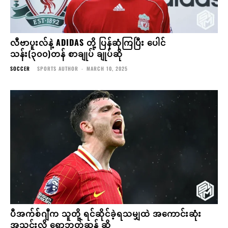
လီဗာပူးလ်နဲ့ ADIDAS တို့ ပြန်ဆုံကြပြီး ပေါင်
သန်း(၃၀၀)တန် စာချုပ် ချုပ်ဆို
SOCCER
SPORTS AUTHOR
-
MARCH 10, 2025
ပီအက်စ်ဂျီက သူတို့ ရင်ဆိုင်ခဲ့ရသမျှထဲ အကောင်းဆုံး
အသင်းလို့ ရောဘတ်ဆန် ဆို