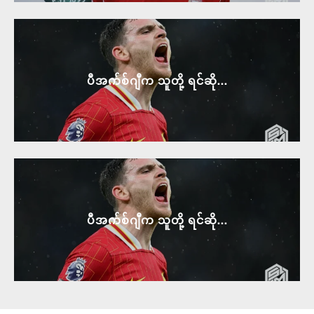
ပီအက်စ်ဂျီက သူတို့ ရင်ဆို...
ပီအက်စ်ဂျီက သူတို့ ရင်ဆို...