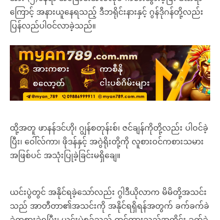
ကြောင့် အနားယူနေရသည့် ဒီဘရိုင်းနားနှင့် ဂွန်ဒိုဂန်တို့လည်း
ပြန်လည်ပါဝင်လာခဲ့သည်။
ထို့အတူ ဖာနန်ဒင်ဟို၊ ဂျွန်စတုန်းစ်၊ ဇင်ချန်ကိုတို့လည်း ပါဝင်ခဲ့
ပြီး၊ ဝေါ်လ်ကာ၊ ဖိုဒန်နှင့် အဂွဲရိုးတို့ကို လူစားဝင်ကစားသမား
အဖြစ်ပင် အသုံးပြုခဲ့ခြင်းမရှိချေ။
ယင်းပွဲတွင် အနိုင်ရခဲ့သော်လည်း ဂွါဒီယိုလာက မိမိတို့အသင်း
သည် အာတီတာ၏အသင်းကို အနိုင်ရရှိရန်အတွက် ခက်ခက်ခဲ
ခဲကစားခဲ့ရပြီး၊ ယင်းပွဲစဉ်သည် ထင်ထားသည့်အတိုင်း ခက်ခဲ