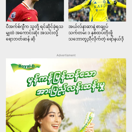
ပီအက်စ်ဂျီက သူတို့ ရင်ဆိုင်ခဲ့ရသ
အယ်လ်နာဆာနဲ့ စာချုပ်
မျှထဲ အကောင်းဆုံး အသင်းလို့
သက်တမ်း ၁ နှစ်ထပ်တိုးဖို့
ရောဘတ်ဆန် ဆို
သဘောတူညီလိုက်တဲ့ ရော်နယ်ဒို
Advertisment