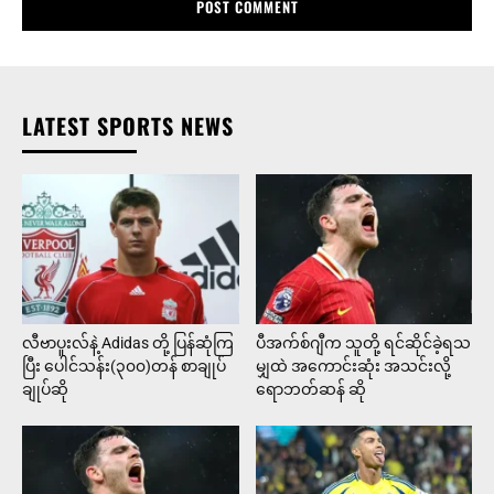
LATEST SPORTS NEWS
လီဗာပူးလ်နဲ့ Adidas တို့ ပြန်ဆုံကြ
ပီအက်စ်ဂျီက သူတို့ ရင်ဆိုင်ခဲ့ရသ
ပြီး ပေါင်သန်း(၃၀၀)တန် စာချုပ်
မျှထဲ အကောင်းဆုံး အသင်းလို့
ချုပ်ဆို
ရောဘတ်ဆန် ဆို