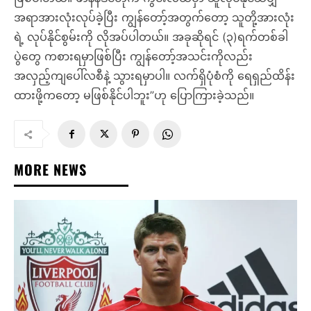
အရာအားလုံးလုပ်ခဲ့ပြီး ကျွန်တော့်အတွက်တော့ သူတို့အားလုံး
ရဲ့ လုပ်နိုင်စွမ်းကို လိုအပ်ပါတယ်။ အခုဆိုရင် (၃)ရက်တစ်ခါ
ပွဲတွေ ကစားရမှာဖြစ်ပြီး ကျွန်တော့်အသင်းကိုလည်း
အလှည့်ကျပေါ်လစီနဲ့ သွားရမှာပါ။ လက်ရှိပုံစံကို ရေရှည်ထိန်း
ထားဖို့ကတော့ မဖြစ်နိုင်ပါဘူး”ဟု ပြောကြားခဲ့သည်။
MORE NEWS