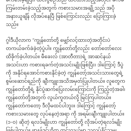
ကြမ်းတမ်းခဲ့သည့်အတွက် ကစားသမားအချို့သည် အပို
အနားယူချိန် လိုအပ်နေပြီ ဖြစ်ကြောင်းလည်း ပြောကြားခဲ့
သည်။
ဂွါဒီယိုလာက “ကျွန်တော်တို့ မျှော်လင့်ထားတဲ့အတိုင်းပဲ
တကယ်ခက်ခဲခဲ့တဲ့ပွဲပါ။ ကျွန်တော်တို့လည်း တော်တော်လေး
ထိခိုက်ခဲ့ပါတယ်။ မီခေးလ် (အာတီတာ)ရဲ့ အာဆင်နယ်
အသင်းဟာ ကစားရခက်တဲ့အသင်းမျိုးဖြစ်ပြီး၊ ဒါကြောင့် ဒီပွဲ
ကို အနိုင်ရအောင်ကစားနိုင်ခဲ့တဲ့ ကျွန်တော့်အသင်းသားတွေရဲ့
စွမ်းဆောင်ရည်ကို ချီးကျူးအသိအမှတ်ပြုပါတယ်။ လူတွေက
ကျွန်တော်တို့ရဲ့ နိုင်ပွဲဆက်ပြေးလမ်းကြောင်းကို ကြည့်တဲ့အခါ၊
ကျွန်တော်တို့အတွက် လွယ်ကူတယ်လို့ မြင်ကြပါတယ်။
ကျွန်တော်ကတော့ ဒီလိုမထင်ပါဘူး။ ဒါကြောင့် ကျွန်တော့်
ကစားသမားတွေ လုပ်နေတဲ့အရာ ကို အရမ်းချီးကျူးပါတယ်။
(၁-ဝ) ဆိုတဲ့ ရလဒ်မျိုးဟာ ကျွန်တော်တို့ လိုအပ်တဲ့ရလဒ်မျိုး
ဖြစ်ပါတယ်။ ဖာနန်ဒင်ဟိုက ကွင်းလယ်မှာ သူလုပ်နိုင်သမျှ