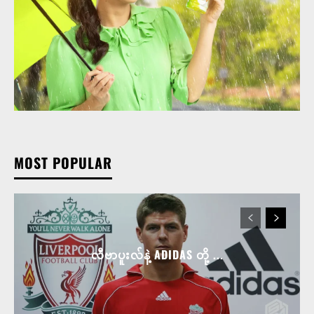
MOST POPULAR
လီဗာပူးလ်နဲ့ ADIDAS တို့ ...