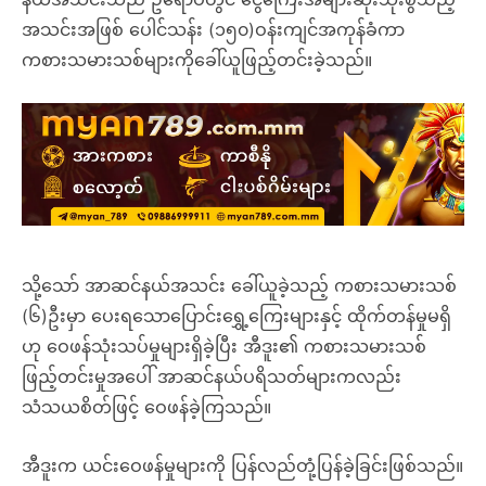
အသင်းအဖြစ် ပေါင်သန်း (၁၅၀)ဝန်းကျင်အကုန်ခံကာ
ကစားသမားသစ်များကိုခေါ်ယူဖြည့်တင်းခဲ့သည်။
သို့သော် အာဆင်နယ်အသင်း ခေါ်ယူခဲ့သည့် ကစားသမားသစ်
(၆)ဦးမှာ ပေးရသောပြောင်းရွှေ့ကြေးများနှင့် ထိုက်တန်မှုမရှိ
ဟု ဝေဖန်သုံးသပ်မှုများရှိခဲ့ပြီး အီဒူး၏ ကစားသမားသစ်
ဖြည့်တင်းမှုအပေါ် အာဆင်နယ်ပရိသတ်များကလည်း
သံသယစိတ်ဖြင့် ဝေဖန်ခဲ့ကြသည်။
အီဒူးက ယင်းဝေဖန်မှုများကို ပြန်လည်တုံ့ပြန်ခဲ့ခြင်းဖြစ်သည်။