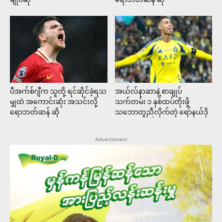
ပီအက်စ်ဂျီက သူတို့ ရင်ဆိုင်ခဲ့ရသ
အယ်လ်နာဆာနဲ့ စာချုပ်
မျှထဲ အကောင်းဆုံး အသင်းလို့
သက်တမ်း ၁ နှစ်ထပ်တိုးဖို့
ရောဘတ်ဆန် ဆို
သဘောတူညီလိုက်တဲ့ ရော်နယ်ဒို
Advertisment