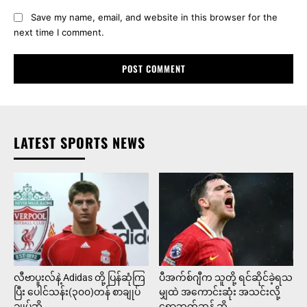
Save my name, email, and website in this browser for the
next time I comment.
LATEST SPORTS NEWS
လီဗာပူးလ်နဲ့ Adidas တို့ ပြန်ဆုံကြ
ပီအက်စ်ဂျီက သူတို့ ရင်ဆိုင်ခဲ့ရသ
ပြီး ပေါင်သန်း(၃၀၀)တန် စာချုပ်
မျှထဲ အကောင်းဆုံး အသင်းလို့
ချုပ်ဆို
ရောဘတ်ဆန် ဆို