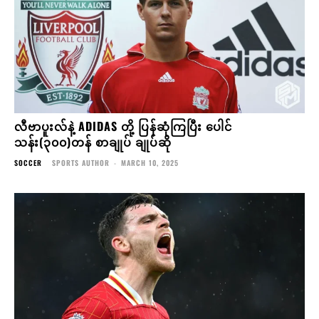
လီဗာပူးလ်နဲ့ ADIDAS တို့ ပြန်ဆုံကြပြီး ပေါင်
သန်း(၃၀၀)တန် စာချုပ် ချုပ်ဆို
SOCCER
SPORTS AUTHOR
-
MARCH 10, 2025