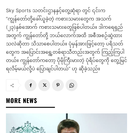
Sky Sports သတင်းဌာနနှင့်တွေ့ဆုံရာ တွင် ၎င်းက
”ကျွန်တော်တို့ခေါ်ယူခဲ့တဲ့ ကစားသမားတွေက အသက်
(၂၃)နှစ်အောက် ကစားသမားတွေဖြစ်ပါတယ်။ ဒါကရေရှည်
အတွက် ကျွန်တော်တို့ ဘယ်လောက်အထိ အစီအစဉ်ဆွဲထား
သလဲဆိုတာ သိသာစေပါတယ်။ ပုံမှန်အားဖြင့်တော့ ပရိသတ်
တွေက အပြောင်းအရွှေ့တစ်ရာသီတည်းအတွက် ကြည့်ကြပါ
တယ်။ ကျွန်တော်ကတော့ ပိုမိုကြီးမားတဲ့ ပုံရိပ်တွေကို တွေ့မြင်
ရလိမ့်မယ်လို့ပဲ ပြောချင်ပါတယ်” ဟု ဆိုခဲ့သည်။
MORE NEWS