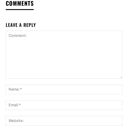
COMMENTS
LEAVE A REPLY
Comment:
Na
Ema
Web