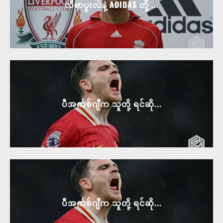
လီဗာပူးလ်နဲ့ ADIDAS တို့ ...
ပီအက်စ်ဂျီက သူတို့ ရင်ဆို...
ပီအက်စ်ဂျီက သူတို့ ရင်ဆို...