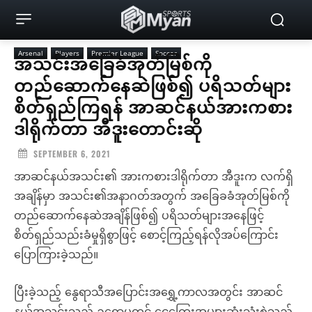
Arsenal
Players
Premier League
Soccer
အသင်းအခြေခံအုတ်မြစ်ကို
တည်ဆောက်နေဆဲဖြစ်၍ ပရိသတ်များ
စိတ်ရှည်ကြရန် အာဆင်နယ်အားကစား
ဒါရိုက်တာ အီဒူးတောင်းဆို
SEPTEMBER 6, 2021
အာဆင်နယ်အသင်း၏ အားကစားဒါရိုက်တာ အီဒူးက လက်ရှိ
အချိန်မှာ အသင်း၏အနာဂတ်အတွက် အခြေခခံအုတ်မြစ်ကို
တည်ဆောက်နေဆဲအချိန်ဖြစ်၍ ပရိသတ်များအနေဖြင့်
စိတ်ရှည်သည်းခံမှုရှိစွာဖြင့် စောင့်ကြည့်ရန်လိုအပ်ကြောင်း
ပြောကြားခဲ့သည်။
ပြီးခဲ့သည့် နွေရာသီအပြောင်းအရွှေ့ကာလအတွင်း အာဆင်
နယ်အသင်းသည် ဥရောပတွင် ငွေကြေးအများဆုံးသုံးစွဲသည့်