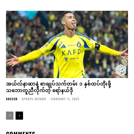
အယ်လ်နာဆာနဲ့ စာချုပ်သက်တမ်း ၁ နှစ်ထပ်တိုးဖို့
သဘောတူညီလိုက်တဲ့ ရော်နယ်ဒို
SOCCER
SPORTS AUTHOR
-
FEBRUARY 11, 2025
COMMENTS