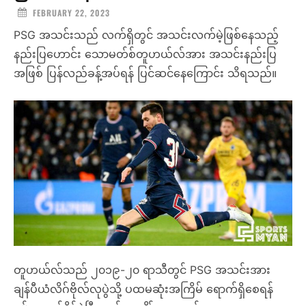
FEBRUARY 22, 2023
PSG အသင်းသည် လက်ရှိတွင် အသင်းလက်မဲ့ဖြစ်နေသည့်
နည်းပြဟောင်း သောမတ်စ်တူဟယ်လ်အား အသင်းနည်းပြ
အဖြစ် ပြန်လည်ခန့်အပ်ရန် ပြင်ဆင်နေကြောင်း သိရသည်။
တူဟယ်လ်သည် ၂၀၁၉-၂၀ ရာသီတွင် PSG အသင်းအား
ချန်ပီယံလိဂ်ဗိုလ်လုပွဲသို့ ပထမဆုံးအကြိမ် ရောက်ရှိစေရန်