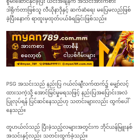
စွမ်းဆောင်နိုင်ခဲ့ပြီး ယင်းအချိန်က အသင်းအားကစား
ဒါရိုက်တာဖြစ်သူ လီယိုနာဒိုနှင့် ဆက်ဆံရေး မပြေမလည်ဖြစ်
ခဲ့ပြီးနောက် ရာထူးမှထုတ်ပယ်ခံရခြင်းဖြစ်သည်။
PSG အသင်းသည် နည်းပြ ဂယ်လ်ချီလက်ထက်၌ မျှော်လင့်
ထားသကဲ့သို့ အောင်မြင်မှုမရသဖြင့် နည်းပြအပြောင်းအလဲ
ပြုလုပ်ရန် ပြင်ဆင်နေသည်ဟု သတင်းများလည်း ထွက်ပေါ်
နေသည်။
တူဟယ်လ်သည် ပြီးခဲ့သည့်လများအတွင်းက ဘိုင်ယန်မြူးနစ်
အသင်းနှင့်လည်း သတင်းထွက်ခဲ့သည်။