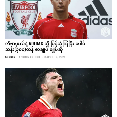
လီဗာပူးလ်နဲ့ ADIDAS တို့ ပြန်ဆုံကြပြီး ပေါင်
သန်း(၃၀၀)တန် စာချုပ် ချုပ်ဆို
SOCCER
SPORTS AUTHOR
-
MARCH 10, 2025