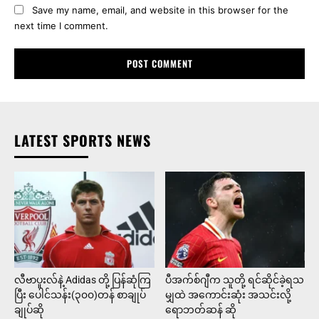
Save my name, email, and website in this browser for the
next time I comment.
LATEST SPORTS NEWS
လီဗာပူးလ်နဲ့ Adidas တို့ ပြန်ဆုံကြ
ပီအက်စ်ဂျီက သူတို့ ရင်ဆိုင်ခဲ့ရသ
ပြီး ပေါင်သန်း(၃၀၀)တန် စာချုပ်
မျှထဲ အကောင်းဆုံး အသင်းလို့
ချုပ်ဆို
ရောဘတ်ဆန် ဆို