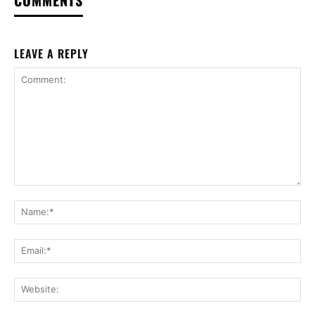
LEAVE A REPLY
Comment:
Na
Ema
Web