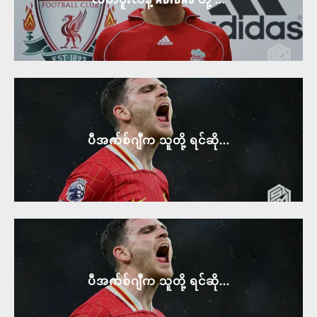
ပီအက်စ်ဂျီက သူတို့ ရင်ဆို...
ပီအက်စ်ဂျီက သူတို့ ရင်ဆို...