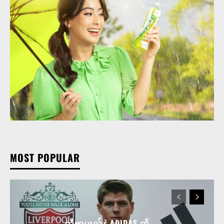
MOST POPULAR
လီဗာပူးလ်နဲ့ ADIDAS တို့ ...