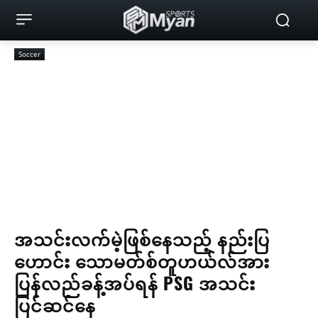
Soccer
အသင်းလက်မဲ့ဖြစ်နေသည့် နည်းပြ
ဟောင်း သောမတ်စ်တူဟယ်လ်အား
ပြန်လည်ခန့်အပ်ရန် PSG အသင်း
ပြင်ဆင်နေ