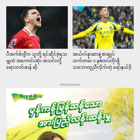
ပီအက်စ်ဂျီက သူတို့ ရင်ဆိုင်ခဲ့ရသ
အယ်လ်နာဆာနဲ့ စာချုပ်
မျှထဲ အကောင်းဆုံး အသင်းလို့
သက်တမ်း ၁ နှစ်ထပ်တိုးဖို့
ရောဘတ်ဆန် ဆို
သဘောတူညီလိုက်တဲ့ ရော်နယ်ဒို
Advertisment