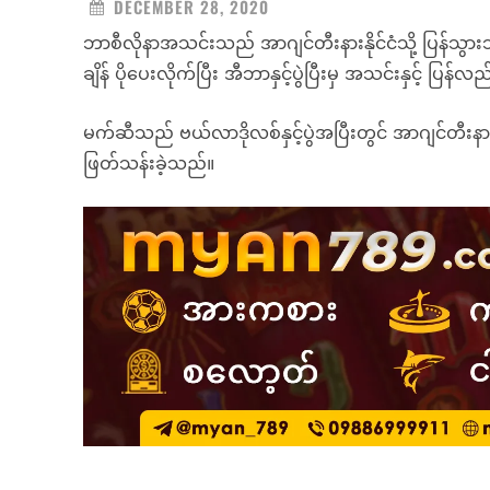
DECEMBER 28, 2020
ဘာစီလိုနာအသင်းသည် အာဂျင်တီးနားနိုင်ငံသို့ ပြန်
ချိန် ပိုပေးလိုက်ပြီး အီဘာနှင့်ပွဲပြီးမှ အသင်းနှင့် ပြန်
မက်ဆီသည် ဗယ်လာဒိုလစ်နှင့်ပွဲအပြီးတွင် အာဂျင်တီးနားသိ
ဖြတ်သန်းခဲ့သည်။