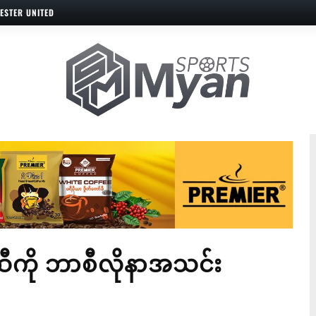
ESTER UNITED
ီကို ဘာစီလိုနာအသင်း