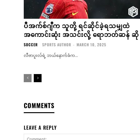
ပီအက်စ်ဂျီက သူတို့ ရင်ဆိုင်ခဲ့ရသမျှထဲ
အကောင်းဆုံး အသင်းလို့ ရောဘတ်ဆန် ဆို
SOCCER
SPORTS AUTHOR
-
MARCH 10, 2025
လီဗာပူးလ်ရဲ့ ဘယ်နောက်ခံက...
COMMENTS
LEAVE A REPLY