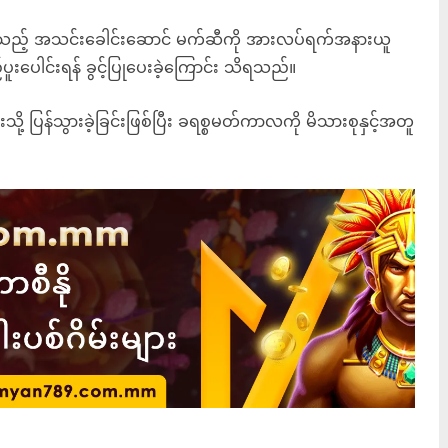
သွားသည့် အသင်းခေါင်းဆောင် မက်ဆီကို အားလပ်ရက်အနားယူ
လည်ပူးပေါင်းရန် ခွင့်ပြုပေးခဲ့ကြောင်း သိရသည်။
ု့ ပြန်သွားခဲ့ခြင်းဖြစ်ပြီး ခရစ္စမတ်ကာလကို မိသားစုနှင့်အတူ