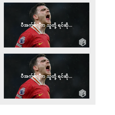
ပီအက်စ်ဂျီက သူတို့ ရင်ဆို...
ပီအက်စ်ဂျီက သူတို့ ရင်ဆို...