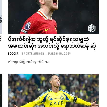
်
ပီအက်စ်ဂျီက သူတို့ ရင်ဆိုင်ခဲ့ရသမျှထဲ
အကောင်းဆုံး အသင်းလို့ ရောဘတ်ဆန် ဆို
SOCCER
SPORTS AUTHOR
-
MARCH 10, 2025
လီဗာပူးလ်ရဲ့ ဘယ်နောက်ခံက...