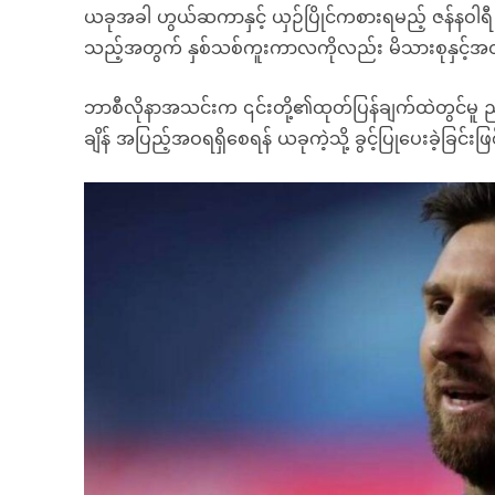
ယခုအခါ ဟွယ်ဆကာနှင့် ယှဉ်ပြိုင်ကစားရမည့် ဇန်နဝါရီ (၃
သည့်အတွက် နှစ်သစ်ကူးကာလကိုလည်း မိသားစုနှင့်အ
ဘာစီလိုနာအသင်းက ၎င်းတို့၏ထုတ်ပြန်ချက်ထဲတွင်မူ
ချိန် အပြည့်အဝရရှိစေရန် ယခုကဲ့သို့ ခွင့်ပြုပေးခဲ့ခြင်း