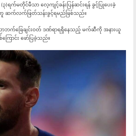
)ရက်မတိုင်မီသာ လေ့ကျင့်ခန်းပြန်ဆင်းရန် ခွင့်ပြုပေးခဲ့
တူ ဆက်လက်ဖြတ်သန်းခွင့်ရမည်ဖြစ်သည်။
 ညာဘက်ခြေချင်းဝတ် ဒဏ်ရာရရှိနေသည့် မက်ဆီကို အနားယူ
ဖြစ်ကြောင်း ဖော်ပြခဲ့သည်။