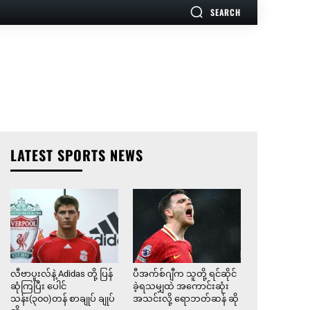
SEARCH
LATEST SPORTS NEWS
လီဗာပူးလ်နဲ့ Adidas တို့ ပြန်
ပီအက်စ်ဂျီက သူတို့ ရင်ဆိုင်
ဆုံကြပြီး ပေါင်
ခဲ့ရသမျှထဲ အကောင်းဆုံး
သန်း(၃၀၀)တန် စာချုပ် ချုပ်
အသင်းလို့ ရောဘတ်ဆန် ဆို