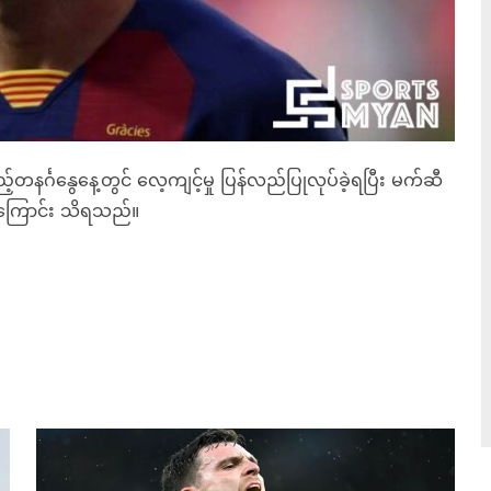
နင်္ဂနွေနေ့တွင် လေ့ကျင့်မှု ပြန်လည်ပြုလုပ်ခဲ့ရပြီး မက်ဆီ
စ်ကြောင်း သိရသည်။