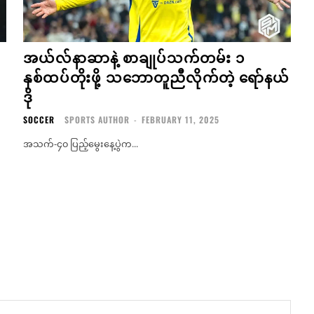
အယ်လ်နာဆာနဲ့ စာချုပ်သက်တမ်း ၁
နှစ်ထပ်တိုးဖို့ သဘောတူညီလိုက်တဲ့ ရော်နယ်
ဒို
SOCCER
SPORTS AUTHOR
-
FEBRUARY 11, 2025
အသက်-၄၀ ပြည့်မွေးနေ့ပွဲက...