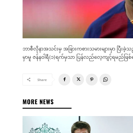
ဘာစီလိုနာအသင်းမှ အခြားကစားသမားများမှာ ပြီးခဲ့သည့်တ
မှာမူ ဇန်နဝါရီ(၁)ရက်မှသာ ပြန်လည်လေ့ကျင့်ရမည်ဖြ
Share
MORE NEWS