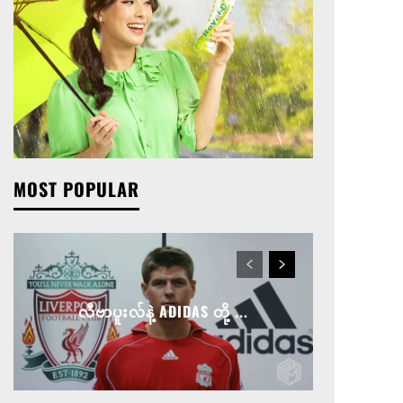
MOST POPULAR
လီဗာပူးလ်နဲ့ ADIDAS တို့ ...