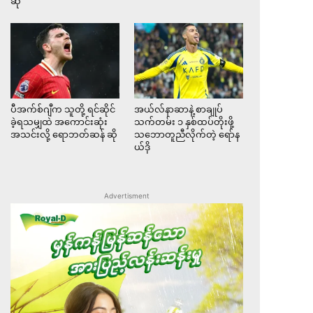
ဆို
ပီအက်စ်ဂျီက သူတို့ ရင်ဆိုင်
အယ်လ်နာဆာနဲ့ စာချုပ်
ခဲ့ရသမျှထဲ အကောင်းဆုံး
သက်တမ်း ၁ နှစ်ထပ်တိုးဖို့
အသင်းလို့ ရောဘတ်ဆန် ဆို
သဘောတူညီလိုက်တဲ့ ရော်န
ယ်ဒို
Advertisment