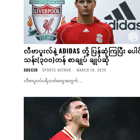
လီဗာပူးလ်နဲ့ ADIDAS တို့ ပြန်ဆုံကြပြီး ပေါင
သန်း(၃၀၀)တန် စာချုပ် ချုပ်ဆို
SOCCER
SPORTS AUTHOR
-
MARCH 10, 2025
လီဗာပူးလ်ပရိသတ်တွေအတွက် ...