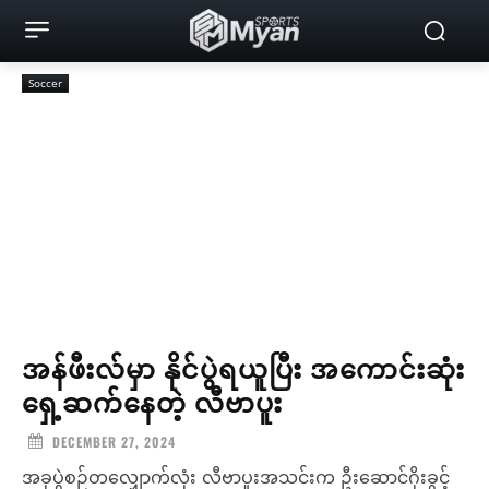
Soccer
အန်ဖီးလ်မှာ နိုင်ပွဲရယူပြီး အကောင်းဆုံး
ရှေ့ဆက်နေတဲ့ လီဗာပူး
DECEMBER 27, 2024
အခုပွဲစဉ်တလျှောက်လုံး လီဗာပူးအသင်းက ဦးဆောင်ဂိုးခွင့်