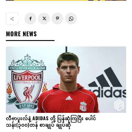
MORE NEWS
လီဗာပူးလ်နဲ့ ADIDAS တို့ ပြန်ဆုံကြပြီး ပေါင်
သန်း(၃၀၀)တန် စာချုပ် ချုပ်ဆို