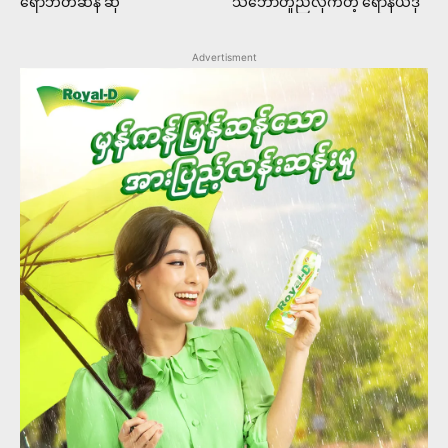
ရောဘတ်ဆန် ဆို
သဘောတူညီလိုက်တဲ့ ရော်နယ်ဒို
Advertisment