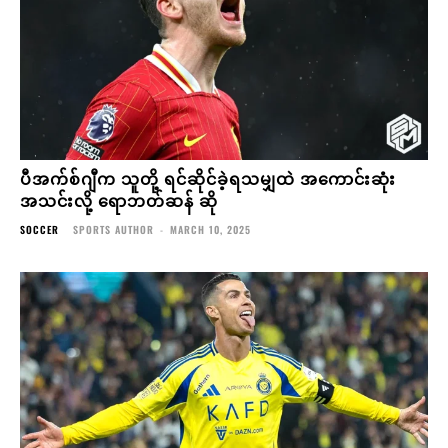
ပီအက်စ်ဂျီက သူတို့ ရင်ဆိုင်ခဲ့ရသမျှထဲ အကောင်းဆုံး
အသင်းလို့ ရောဘတ်ဆန် ဆို
SOCCER
SPORTS AUTHOR
-
MARCH 10, 2025