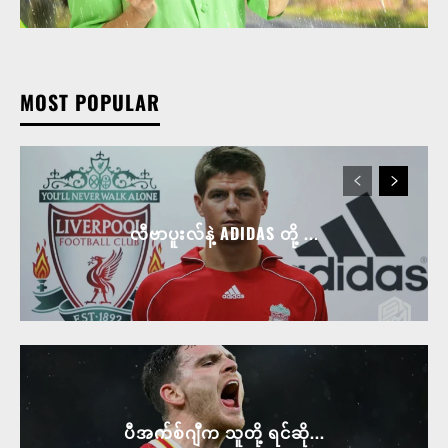
MOST POPULAR
လီဗာပူးလ်နဲ့ ADIDAS တို့ ...
ပီအက်စ်ဂျီက သူတို့ ရင်ဆို...