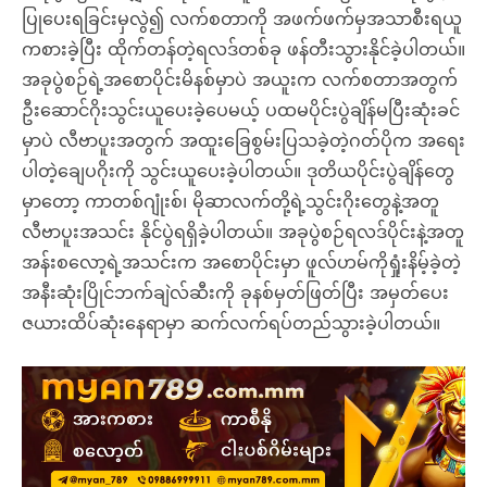
ပြုပေးရခြင်းမှလွဲ၍ လက်စတာကို အဖက်ဖက်မှအသာစီးရယူ
ကစားခဲ့ပြီး ထိုက်တန်တဲ့ရလဒ်တစ်ခု ဖန်တီးသွားနိုင်ခဲ့ပါတယ်။
အခုပွဲစဉ်ရဲ့အစောပိုင်းမိနစ်မှာပဲ အယူးက လက်စတာအတွက်
ဦးဆောင်ဂိုးသွင်းယူပေးခဲ့ပေမယ့် ပထမပိုင်းပွဲချိန်မပြီးဆုံးခင်
မှာပဲ လီဗာပူးအတွက် အထူးခြေစွမ်းပြသခဲ့တဲ့ဂတ်ပိုက အရေး
ပါတဲ့ချေပဂိုးကို သွင်းယူပေးခဲ့ပါတယ်။ ဒုတိယပိုင်းပွဲချိန်တွေ
မှာတော့ ကာတစ်ဂျုံးစ်၊ မိုဆာလက်တို့ရဲ့သွင်းဂိုးတွေနဲ့အတူ
လီဗာပူးအသင်း နိုင်ပွဲရရှိခဲ့ပါတယ်။ အခုပွဲစဉ်ရလဒ်ပိုင်းနဲ့အတူ
အန်းစလော့ရဲ့အသင်းက အစောပိုင်းမှာ ဖူလ်ဟမ်ကိုရှုံးနိမ့်ခဲ့တဲ့
အနီးဆုံးပြိုင်ဘက်ချဲလ်ဆီးကို ခုနစ်မှတ်ဖြတ်ပြီး အမှတ်ပေး
ဇယားထိပ်ဆုံးနေရာမှာ ဆက်လက်ရပ်တည်သွားခဲ့ပါတယ်။