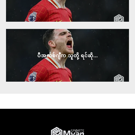
ပီအက်စ်ဂျီက သူတို့ ရင်ဆို...