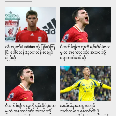
လီဗာပူးလ်နဲ့ Adidas တို့ ပြန်ဆုံကြ
ပီအက်စ်ဂျီက သူတို့ ရင်ဆိုင်ခဲ့ရသ
ပြီး ပေါင်သန်း(၃၀၀)တန် စာချုပ်
မျှထဲ အကောင်းဆုံး အသင်းလို့
ချုပ်ဆို
ရောဘတ်ဆန် ဆို
ပီအက်စ်ဂျီက သူတို့ ရင်ဆိုင်ခဲ့ရသ
အယ်လ်နာဆာနဲ့ စာချုပ်
မျှထဲ အကောင်းဆုံး အသင်းလို့
သက်တမ်း ၁ နှစ်ထပ်တိုးဖို့