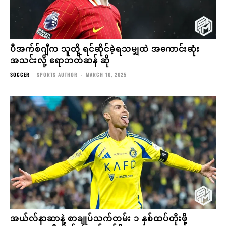
ပီအက်စ်ဂျီက သူတို့ ရင်ဆိုင်ခဲ့ရသမျှထဲ အကောင်းဆုံး
အသင်းလို့ ရောဘတ်ဆန် ဆို
SOCCER
SPORTS AUTHOR
-
MARCH 10, 2025
အယ်လ်နာဆာနဲ့ စာချုပ်သက်တမ်း ၁ နှစ်ထပ်တိုးဖို့