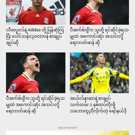
လီဗာပူးလ်နဲ့ Adidas တို့ ပြန်ဆုံကြ
ပီအက်စ်ဂျီက သူတို့ ရင်ဆိုင်ခဲ့ရသ
ပြီး ပေါင်သန်း(၃၀၀)တန် စာချုပ်
မျှထဲ အကောင်းဆုံး အသင်းလို့
ချုပ်ဆို
ရောဘတ်ဆန် ဆို
ပီအက်စ်ဂျီက သူတို့ ရင်ဆိုင်ခဲ့ရသ
အယ်လ်နာဆာနဲ့ စာချုပ်
မျှထဲ အကောင်းဆုံး အသင်းလို့
သက်တမ်း ၁ နှစ်ထပ်တိုးဖို့
ရောဘတ်ဆန် ဆို
သဘောတူညီလိုက်တဲ့ ရော်နယ်ဒို
Advertisment