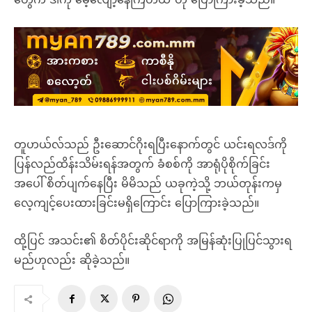
တူဟယ်လ်သည် ဦးဆောင်ဂိုးရပြီးနောက်တွင် ယင်းရလဒ်ကို
ပြန်လည်ထိန်းသိမ်းရန်အတွက် ခံစစ်ကို အာရုံပိုစိုက်ခြင်း
အပေါ် စိတ်ပျက်နေပြီး မိမိသည် ယခုကဲ့သို့ ဘယ်တုန်းကမှ
လေ့ကျင့်ပေးထားခြင်းမရှိကြောင်း ပြောကြားခဲ့သည်။
ထို့ပြင် အသင်း၏ စိတ်ပိုင်းဆိုင်ရာကို အမြန်ဆုံးပြုပြင်သွားရ
မည်ဟုလည်း ဆိုခဲ့သည်။