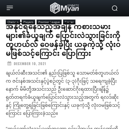
Chelsea
Players
Premier League
Soccer
အနိုင်ရနေသည့်အချိန် ကစားသမား
များ၏ခံယူချက် ပြောင်းလဲသွားခြင်းကို
တူဟယ်လ် ဝေဖန်ခဲ့ပြီး ယခုကဲ့သို့ လုံးဝ
မဖြစ်သင့်ကြောင်း ပြောကြား
DECEMBER 10, 2021
ချယ်လ်ဆီးအသင်း၏ နည်းပြဖြစ်သူ သောမတ်စ်တူဟယ်လ်
က ဇင်းနစ်အသင်းနှင့်ပွဲစဉ်တွင် (၃-၃)ဂိုးဖြင့် သရေကျခဲ့ပြီး
နောက် မိမိတို့အသင်းသည် ဦးဆောင်ဂိုးရထားပြီးချိန်၌
ရုတ်တရက်ခံယူချက်ပြောင်းလဲသွားသည့်အတွက် ရလဒ်ဆိုး
နှင့် ကြုံတွေ့ရခြင်းဖြစ်ကြောင်းနှင့် ယခုကဲ့သို့ လုံးဝမဖြစ်သင့်
ကြောင်း ပြောကြားခဲ့သည်။
”ကျွန်တော့်သုံးသပ်ချက်ကတော့ ရှင်းပါတယ်။ ကျွန်တော်တို့