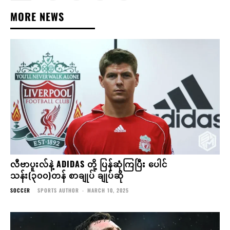
MORE NEWS
လီဗာပူးလ်နဲ့ ADIDAS တို့ ပြန်ဆုံကြပြီး ပေါင်
သန်း(၃၀၀)တန် စာချုပ် ချုပ်ဆို
SOCCER
SPORTS AUTHOR
-
MARCH 10, 2025