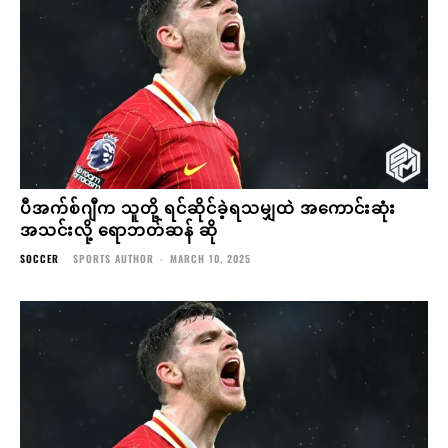
ပီအက်စ်ဂျီက သူတို့ ရင်ဆိုင်ခဲ့ရသမျှထဲ အကောင်းဆုံး
အသင်းလို့ ရောဘတ်ဆန် ဆို
SOCCER
SPORTS AUTHOR
-
MARCH 10, 2025