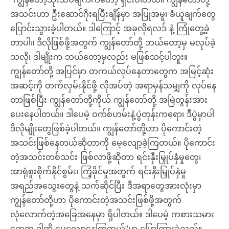
အသင်းဟာ ဦးဆောင်ဂိုးရပြီးချိန်မှာ အပြုအမူ၊ ခံယူချက်တွေ
ပြောင်းသွားခဲ့ပါတယ်။ ဒါကြောင့် အခုလိုရလဒ် နဲ့ ကြုံတွေ့ခဲ့
တာပါ။ ဒီလိုဖြစ်ဖို့အတွက် ကျွန်တော်တို့ ဘယ်တော့မှ မလုပ်ခဲ့
သလို၊ ဒါမျိုးက ဘယ်တော့မှလည်း မဖြစ်သင့်ပါဘူး။
ကျွန်တော်တို့ အပြင်မှာ တကယ်လုပ်နေတာတွေက အမြင့်ဆုံး
အဆင့်ကို တက်လှမ်းနိုင်ဖို့ လိုအပ်တဲ့ အရာမှန်သမျှကို လုပ်နေ
တာဖြစ်ပြီး ကျွန်တော်တို့ကိုယ် ကျွန်တော်တို့ အမြဲတွန်းအား
ပေးနေပါတယ်။ ဒါပေမဲ့ ဝက်စ်ဟမ်းနဲ့ပွဲတုန်းကရော၊ ဒီပွဲမှာပါ
ဒီလိုမျိုးတွေဖြစ်ခဲ့ပါတယ်။ ကျွန်တော်တို့ဟာ ပိုကောင်းတဲ့
အသင်းဖြစ်နေတယ်ဆိုတာကို မေ့လျော့ခဲ့ကြတယ်။ ပိုကောင်း
တဲ့အသင်းတစ်သင်း ဖြစ်လာဖို့ဆိုတာ ရင်းနှီးမြှုပ်နှံမှုတွေ၊
အာရုံစူးစိုက်နိုင်စွမ်း၊ ကြံ့ခိုင်မှုအတွက် ရင်းနှီးမြှုပ်နှံမှု
အရည်အသွေးတွေနဲ့ သက်ဆိုင်ပြီး ဒီအရာတွေအားလုံးမှာ
ကျွန်တော်တို့ဟာ ပိုကောင်းတဲ့အသင်းဖြစ်ဖို့အတွက်
လုံလောက်တဲ့အခြေအနေမှာ ရှိပါတယ်။ ဒါပေမဲ့ ကစားသမား
တွေက ဒါကို မေ့လျော့နေကြတယ်”ဟု ပြောကြားခဲ့သည်။