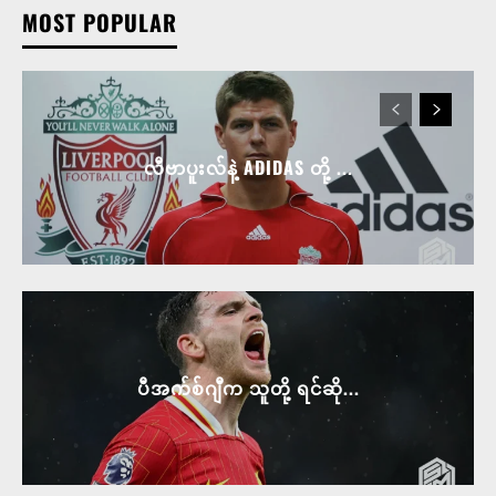
MOST POPULAR
လီဗာပူးလ်နဲ့ ADIDAS တို့ ...
ပီအက်စ်ဂျီက သူတို့ ရင်ဆို...