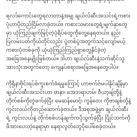
ရလဒ်ကောင်းတွေရလာတာနဲ့အမျှ ချယ်လ်ဆီးအသင်းရဲ့ကစား
ပုံဟာပိုတည်ငြိမ်လာခဲ့တယ်။ ကစားသမားတွေရဲ့မျက်နှာတွေ
မှာ ယုံကြည်ချက်မြင့်တဲ့ပုံရိပ်တွေကိုတွေ့နေရတယ်။ နည်း
ပြလမ်းပတ်ကိုယ်တိုင်လည်း ပွဲတစ်ပွဲအတွက်သင့်လျော်မယ့်
ကစားပုံတစ်ခုကို ယုံယုံကြည်ကြည်ရှာတွေ့နိုင်ခဲ့တဲ့
အခြေအနေမျိုးဖြစ်တယ်။ ဒါဟာ ချယ်လ်ဆီးနဲ့သက်ဆိုင်သူ
အားလုံးအတွက်တော့ ကျေနပ်စရာအခြေအနေတွေပါပဲ။
ကိုရိုနာဗိုင်းရပ်စ်ကူးစက်ခံရမှုကြောင့် ဟာဗက်ဇ်မပါနိုင်ချိန်မှာ
ချယ်လ်ဆီးအသင်းဟာ ဗာနာ၊ အေဘရာဟမ်၊ ဇီယာ့ချ်တို့နဲ့
တိုက်စစ်ကိုတွဲဖက်ခဲ့ပြီး မေဆန်မောင့်၊ ကွန်တေ၊ ကိုဗာချစ်တို့နဲ့
ကွင်းလယ်ကိုတည်ဆောက်ခဲ့တယ်။ ဒီအစုအဖွဲ့မှာ ချယ်လ်ဆီး
ရဲ့ ကွင်းလယ်နဲ့ တိုက်စစ်ဟန်ချက်ကပိုသွက်ခဲ့ပြီး ပြိုင်ဘက်ကို
ဖိအားပေးတဲ့နေရာမှာ နေရာလွတ်တွေပိုပေါ်စေခဲ့တယ်။