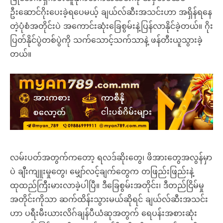
ဦးဆောင်ဂိုးပေးခဲ့ရပေမယ့် ချယ်လ်ဆီးအသင်းဟာ အရှိန်ရနေ
တဲ့ပုံစံအတိုင်းပဲ အကောင်းဆုံးခြေစွမ်းနဲ့ပြန်လာနိုင်ခဲ့တယ်။ ဂိုး
ပြတ်နိုင်ပွဲတစ်ပွဲကို သက်သောင့်သက်သာနဲ့ ဖန်တီးယူသွားခဲ့
တယ်။
လမ်းပတ်အတွက်ကတော့ ရလဒ်ဆိုးတွေ၊ ဖိအားတွေအလွန်မှာ
ပဲ ချီးကျူးမှုတွေ၊ မျှော်လင့်ချက်တွေက တဖြည်းဖြည်းနဲ့
ထုထည်ကြီးမားလာခဲ့ပါပြီ။ ဒီခြေစွမ်းအတိုင်း၊ ဒီတည်ငြိမ်မှု
အတိုင်းကိုသာ ဆက်ထိန်းသွားမယ်ဆိုရင် ချယ်လ်ဆီးအသင်း
ဟာ ပရီးမီးယားလိဂ်ချန်ပီယံဆုအတွက် ရေပန်းအစားဆုံး