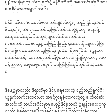
(၂)သင်းဖြစ်တဲ့ လီဗာပူးလ်နဲ့ မန်စီးတီးကို အကောင်းဆုံးဖိအား
ပေးနိုင်မှာသေချာပါတယ်။
မန်ဒီ၊ သီယာဂိုဆေးလ်ဗား၊ ဘန်ချီဝဲလ်တို့ရဲ့ တည်ငြိမ်တဲ့ခံစစ်၊
ဇီယာ့ချ်ရဲ့ တိကျသေသပ်တဲ့ဖြတ်တင်ပေးပို့မှုတွေ၊ ဗာနာရဲ့
အဆုံးသတ်သွင်းဂိုးတွေနဲ့ ချယ်လ်ဆီးအသင်းဟာ
ကစားသမားသစ်တွေနဲ့ တဖြည်းဖြည်းနဲ့အသားပိုကျလာခဲ့ပြီး
ရှိရင်းစွဲကစားသမားတွေဖြစ်တဲ့ ဇူးမား၊ ရီးစ်ဂျိမ်းစ်၊ ကွန်တေ၊
မေဆန်မောင့်၊ အေဘရာဟမ်တို့ပုံစံကောင်းပြချိန်မှာတော့ လှပ
ခန့်ညားတဲ့ အစုအဖွဲ့တစ်ခုကို ခပ်မြန်မြန်သွပ်သွင်းနိုင်ခဲ့တာပါ
ပဲ။
ဒီနေ့ပွဲမှာလည်း ဒီရာသီမှာ နိုင်ပွဲမရသေးတဲ့ ဧည့်သည်ရှက်ဖီး
ယူနိုက်တက်အသင်းဟာ အဖွင့်ဂိုးရခဲ့တာကလွဲလို့ ချယ်လ်ဆီး
အသင်းကို ဘယ်အပိုင်းမှာမှမယှဉ်နိုင်ခဲ့သလို ပွဲချိန်အများစုကို
လည်း ခံစစ်မှာအချိန်ကုန်ရင်း ရုန်းကန်ဖြတ်သန်းခဲ့ရတာပါ။