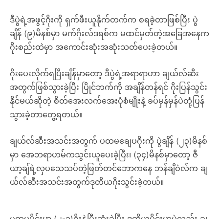
ဒီပွဲရဲ့အဖွင့်ဂိုးကို ရှက်ဖီးယူနိုက်တက်က စရခဲ့တာဖြစ်ပြီး ပွဲ
ချိန် (၉)မိနစ်မှာ မက်ဂိုးလ်ဒရစ်က မထင်မှတ်တဲ့အခြေအနေက
ဂိုးစည်းထဲမှာ အကောင်းဆုံးအဆုံးသတ်ပေးခဲ့တယ်။
ဂိုးပေးလိုက်ရပြီးချိန်မှာတော့ ဒီပွဲရဲ့အရာရာဟာ ချယ်လ်ဆီး
အတွက်ဖြစ်သွားခဲ့ပြီး ပြိုင်ဘက်ကို အချိန်တန်ရင် ဂိုးပြန်သွင်း
နိုင်မယ်ဆိုတဲ့ စိတ်အေးလက်အေးပုံစံမျိုးနဲ့ ခပ်မှန်မှန်ပဲတုံ့ပြန်
သွားခဲ့တာတွေ့ရတယ်။
ချယ်လ်ဆီးအသင်းအတွက် ပထမချေပဂိုးကို ပွဲချိန် (၂၃)မိနစ်
မှာ အေဘရာဟမ်ကသွင်းယူပေးခဲ့ပြီး၊ (၃၄)မိနစ်မှာတော့ ဇီ
ယာ့ချ်ရဲ့လှပသေသပ်တဲ့ဖြတ်တင်ဘောကနေ ဘန်ချီဝဲလ်က ချ
ယ်လ်ဆီးအသင်းအတွက်ဒုတိယဂိုးသွင်းခဲ့တယ်။
ပထမပိုင်းမှာ (၂-၁)ဂိုးနဲ့ပြီးဆုံးခဲ့ပြီး ဒုတိယပိုင်းမှာပဲလည်း ချ