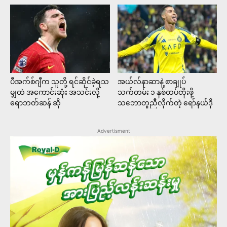
ပီအက်စ်ဂျီက သူတို့ ရင်ဆိုင်ခဲ့ရသ
အယ်လ်နာဆာနဲ့ စာချုပ်
မျှထဲ အကောင်းဆုံး အသင်းလို့
သက်တမ်း ၁ နှစ်ထပ်တိုးဖို့
ရောဘတ်ဆန် ဆို
သဘောတူညီလိုက်တဲ့ ရော်နယ်ဒို
Advertisment