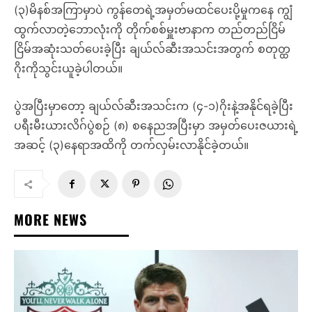
(၃)မိနစ်အကြာမှာပဲ ကွန်တေရဲ့အမှတ်မထင်ပေးပို့မှုကနေ ကျွံ
ထွက်လာတဲ့ဘောလုံးကို တိုက်စစ်မှူးဗာနာက တည်တည်ငြိမ်
ငြိမ်အဆုံးသတ်ပေးခဲ့ပြီး ချယ်လ်ဆီးအသင်းအတွက် စတုတ္ထ
ဂိုးကိုသွင်းယူခဲ့ပါတယ်။
ပွဲအပြီးမှာတော့ ချယ်လ်ဆီးအသင်းက (၄-၁)ဂိုးနဲ့အနိုင်ရခဲ့ပြီး
ပရီးမီးယားလိဂ်ပွဲစဉ် (၈) စနေညအပြီးမှာ အမှတ်ပေးဇယားရဲ့
အဆင့် (၃)နေရာအထိကို တက်လှမ်းလာနိုင်ခဲ့တယ်။
MORE NEWS