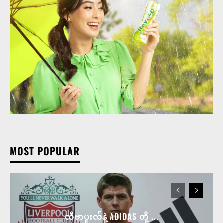
MOST POPULAR
လီဗာပူးလ်နဲ့ ADIDAS တို့ ...