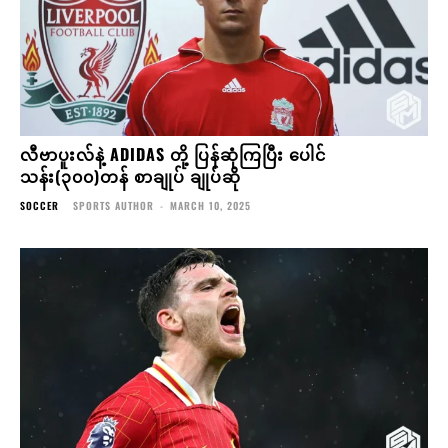
လီဗာပူးလ်နဲ့ ADIDAS တို့ ပြန်ဆုံကြပြီး ပေါင်
သန်း(၃၀၀)တန် စာချုပ် ချုပ်ဆို
SOCCER
SPORTS AUTHOR
-
MARCH 10, 2025