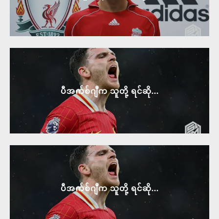
ပီအက်စ်ဂျီက သူတို့ ရင်ဆို...
ပီအက်စ်ဂျီက သူတို့ ရင်ဆို...