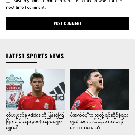
Save my name, email, and website in this browser for the
next time I comment.
LATEST SPORTS NEWS
လီဗာပူးလ်နဲ့ Adidas တို့ ပြန်ဆုံကြ
ပီအက်စ်ဂျီက သူတို့ ရင်ဆိုင်ခဲ့ရသ
ပြီး ပေါင်သန်း(၃၀၀)တန် စာချုပ်
မျှထဲ အကောင်းဆုံး အသင်းလို့
ချုပ်ဆို
ရောဘတ်ဆန် ဆို