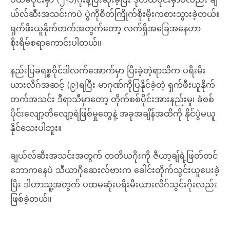
ယ်လ်ဆီးအသင်းကပဲ ပွဲကိုစိတ်ကြိုက်စိုးမိုးကစားသွားခဲ့တယ်။
ရှက်ဖီးယူနိုက်တက်အတွက်တော့ လက်ရှိအခြေအနေဟာ
စိုးရိမ်စရာကောင်းပါတယ်။
နည်းပြခရစ္စဝိုင်ဒါလက်အောက်မှာ ပြီးခဲ့တဲ့ရာသီက ပရီးမီး
ယားလိဂ်အဆင့် (၉)ရပြီး မာဂုဏ်ကိုပြနိုင်ခဲ့တဲ့ ရှက်ဖီးယူနိုက်
တက်အသင်း ဒီရာသီမှာတော့ တိုက်စစ်ပိုင်းအားနည်းမှု၊ ခံစစ်
ပိုင်းလျော့တိလျော့ရဲဖြစ်မှုတွေနဲ့ အခုအချိန်အထိကို နိုင်ပွဲမယူ
နိုင်သေးပါဘူး။
ချယ်လ်ဆီးအသင်းအတွက် တတိယဂိုးကို ဇီယာ့ချ်ရဲ့ဖြတ်တင်
ဘောကနေပဲ သီယာဂိုဆေးလ်ဗားက ခေါင်းတိုက်သွင်းယူပေးခဲ့
ပြီး ဒါဟာသူ့အတွက် ပထမဆုံးပရီးမီးယားလိဂ်သွင်းဂိုးလည်း
ဖြစ်ခဲ့တယ်။