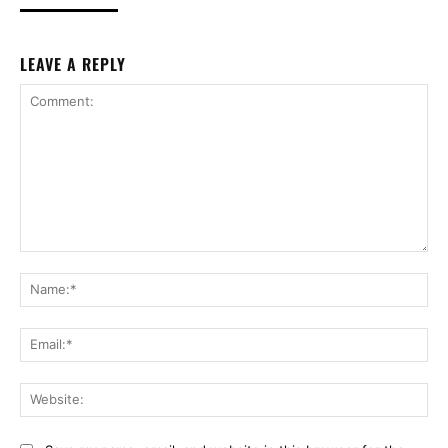
LEAVE A REPLY
Comment:
Na
Ema
Web