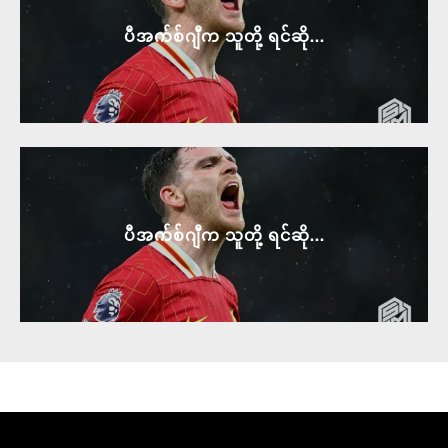
ပီအက်စ်ဂျီက သူတို့ ရင်ဆို...
ပီအက်စ်ဂျီက သူတို့ ရင်ဆို...