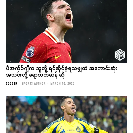
ပီအက်စ်ဂျီက သူတို့ ရင်ဆိုင်ခဲ့ရသမျှထဲ အကောင်းဆုံး
အသင်းလို့ ရောဘတ်ဆန် ဆို
SOCCER
SPORTS AUTHOR
-
MARCH 10, 2025