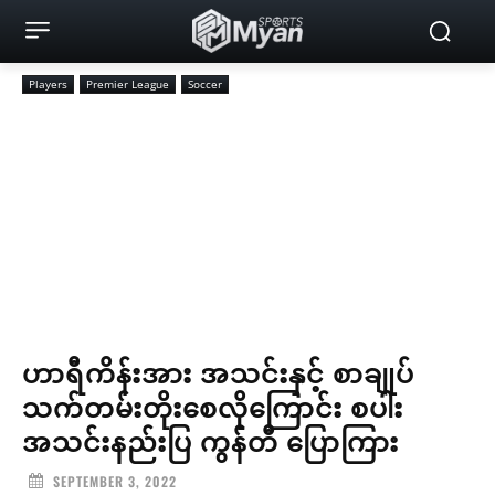
Players
Premier League
Soccer
ဟာရီကိန်းအား အသင်းနှင့် စာချုပ်
သက်တမ်းတိုးစေလိုကြောင်း စပါး
အသင်းနည်းပြ ကွန်တီ ပြောကြား
SEPTEMBER 3, 2022