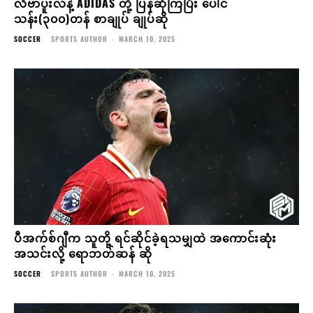
လီဗာပူးလ်နဲ့ ADIDAS တို့ ပြန်ဆုံကြပြီး ပေါင်
သန်း(၃၀၀)တန် စာချုပ် ချုပ်ဆို
SOCCER
SPORTS AUTHOR
-
MARCH 10, 2025
ပီအက်စ်ဂျီက သူတို့ ရင်ဆိုင်ခဲ့ရသမျှထဲ အကောင်းဆုံး
အသင်းလို့ ရောဘတ်ဆန် ဆို
SOCCER
SPORTS AUTHOR
-
MARCH 10, 2025