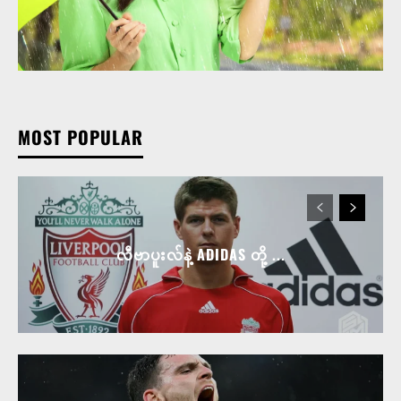
MOST POPULAR
လီဗာပူးလ်နဲ့ ADIDAS တို့ ...