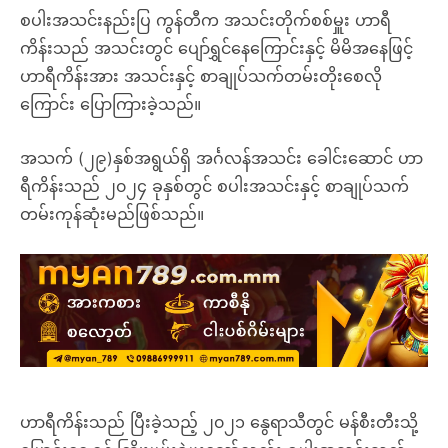
စပါးအသင်းနည်းပြ ကွန်တီက အသင်းတိုက်စစ်မှူး ဟာရီ
ကိန်းသည် အသင်းတွင် ပျော်ရွှင်နေကြောင်းနှင့် မိမိအနေဖြင့်
ဟာရီကိန်းအား အသင်းနှင့် စာချုပ်သက်တမ်းတိုးစေလို
ကြောင်း ပြောကြားခဲ့သည်။
အသက် (၂၉)နှစ်အရွယ်ရှိ အင်္ဂလန်အသင်း ခေါင်းဆောင် ဟာ
ရီကိန်းသည် ၂၀၂၄ ခုနှစ်တွင် စပါးအသင်းနှင့် စာချုပ်သက်
တမ်းကုန်ဆုံးမည်ဖြစ်သည်။
ဟာရီကိန်းသည် ပြီးခဲ့သည့် ၂၀၂၁ နွေရာသီတွင် မန်စီးတီးသို့