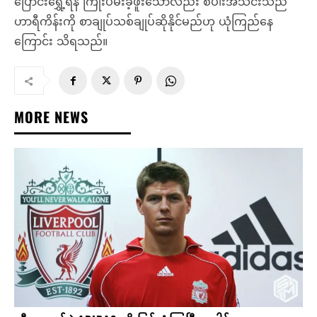
ပြောင်းရွှေ့ရန် ကြိုးပမ်းခဲ့ဖူးသော်လည်း စပါးအသင်းသည်
ဟာရီကိန်းကို စာချုပ်သစ်ချုပ်ဆိုနိုင်မည်ဟု ယုံကြည်နေ
ကြောင်း သိရသည်။
MORE NEWS