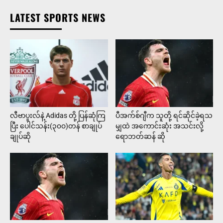
LATEST SPORTS NEWS
လီဗာပူးလ်နဲ့ Adidas တို့ ပြန်ဆုံကြ
ပီအက်စ်ဂျီက သူတို့ ရင်ဆိုင်ခဲ့ရသ
ပြီး ပေါင်သန်း(၃၀၀)တန် စာချုပ်
မျှထဲ အကောင်းဆုံး အသင်းလို့
ချုပ်ဆို
ရောဘတ်ဆန် ဆို