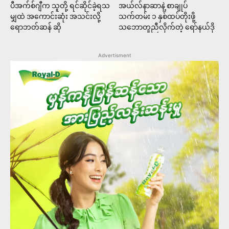
ပီအက်စ်ဂျီက သူတို့ ရင်ဆိုင်ခဲ့ရသ
အယ်လ်နာဆာနဲ့ စာချုပ်
မျှထဲ အကောင်းဆုံး အသင်းလို့
သက်တမ်း ၁ နှစ်ထပ်တိုးဖို့
ရောဘတ်ဆန် ဆို
သဘောတူညီလိုက်တဲ့ ရော်နယ်ဒို
Advertisment