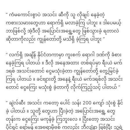
” ကံမကောင်းစွာပဲ အသင်း ဆီကို သူ လိုချင် နေခဲ့တဲ့
ကစားသမားတွေဟာ ရောက်ရှိ မလာခဲ့ကြ ပါဘူး ။ ဒါပေမယ့်
ဘာဖြစ်လို့ အဲ့ဒီလို အပြောင်းအရွှေ့တွေ ဖြစ်သွားခဲ့ ရတာလဲ
ဆိုတာကိုလည်း ကျွန်တော်တို့ မသိရှိ ခဲ့ကြရ ပါဘူး ”
” လက်ရှိ အချိန် နိုင်ငံတကာမှာ ကူးစက် ရောဂါ ဒဏ်ကို ခံစား
နေခဲ့ကြရ ပါတယ် ။ ဒီလို အနေအထား တစ်ရပ်မှာ ရီးယဲ မက်
ဒရစ် အသင်းတောင် ငွေမသုံးခဲ့တာ ကျွန်တော်တို့ တွေ့မြင်ခဲ့
ကြရ ပါတယ် ။ ခင်ဗျားတို့ အနေနဲ့ ရီးယဲ မက်ဒရစ်လို အသင်း
တောင် ငွေကြေး မသုံးစွဲ ခဲ့တာကို လိုက်ကြည့်သင့် ပါတယ် ”
” ချဲလ်ဆီး အသင်း ကတော့ ပေါင် သန်း 200 ကျော် သုံးစွဲ နိုင်
ခဲ့ ပါတယ် ။ သူတို့ တွေဟာ ပြီးခဲ့တဲ့ အပြောင်းအရွှေ့ တွေ
တုန်းက ငွေကြေး မကုန်ခဲ့ ကြဘူးလေ ။ ပြီးတော့ အသင်း
ပိုင်ရှင် ရော်မန် အေဗရာမိုဗစ် ကလည်း ဘီလျံနာ ဖြစ်ပြီး သူ့ရဲ့