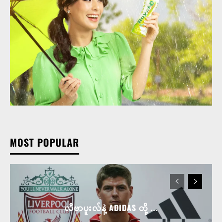
MOST POPULAR
လီဗာပူးလ်နဲ့ ADIDAS တို့ ...