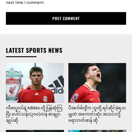
next time I comment.
LATEST SPORTS NEWS
လီဗာပူးလ်နဲ့ Adidas တို့ ပြန်ဆုံကြ
ပီအက်စ်ဂျီက သူတို့ ရင်ဆိုင်ခဲ့ရသ
ပြီး ပေါင်သန်း(၃၀၀)တန် စာချုပ်
မျှထဲ အကောင်းဆုံး အသင်းလို့
ချုပ်ဆို
ရောဘတ်ဆန် ဆို