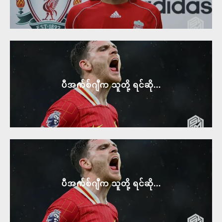
ပီအက်စ်ဂျီက သူတို့ ရင်ဆို...
ပီအက်စ်ဂျီက သူတို့ ရင်ဆို...