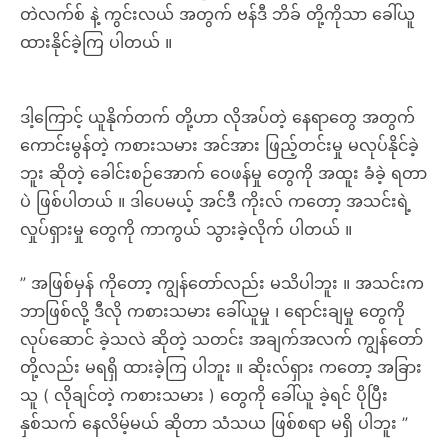
တဲလက်စ် နဲ့ ကွင်းလယ် အတွက် ဗန်ဒီ ဘိခ် တို့ကိုသာ ခေါ်ယူ
ထားနိုင်ခဲ့ကြ ပါတယ် ။
ဒါ့ကြောင့် ယူနိုက်တက် တို့ဟာ လိုအပ်တဲ့ နေရာတွေ အတွက်
ကောင်းမွန်တဲ့ ကစားသမား အင်အား ဖြည့်တင်းမှု မလုပ်နိုင်ခဲ့
ဘူး ဆိုတဲ့ ခေါင်းစဉ်အောက် ဝေဖန်မှု တွေကို အထူး ခံခဲ့ ရတာ
ပဲ ဖြစ်ပါတယ် ။ ဒါပေမယ့် အင်ဒီ ကိုးလ် ကတော့ အသင်းရဲ့
လှုပ်ရှားမှု တွေကို ကာကွယ် သွားခဲ့လိုက် ပါတယ် ။
” အဖြစ်မှန် ကိုတော့ ကျွန်တော်လည်း မသိပါဘူး ။ အသင်းက
ဘာဖြစ်လို့ ဒီလို ကစားသမား ခေါ်ယူမှု ၊ ရောင်းချမှု တွေကို
လုပ်ဆောင် ခဲ့သလဲ ဆိုတဲ့ သတင်း အချက်အလက် ကျွန်တော်
တို့လည်း မရရှိ ထားခဲ့ကြ ပါဘူး ။ ဆိုးလ်ရှား ကတော့ အခြား
သူ ( လိုချင်တဲ့ ကစားသမား ) တွေကို ခေါ်ယူ ခဲ့ရင် ပိုပြီး
နှစ်သက် နေလိမ့်မယ် ဆိုတာ သံသယ ဖြစ်စရာ မရှိ ပါဘူး ”