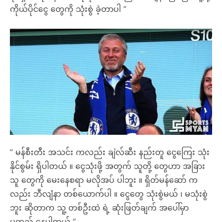
ကိုယ်ပိုင်ငွေ တွေကို သုံးစွဲ ခဲ့တာပါ ”
” မန်စီးတီး အသင်း ကလည်း ချဲလ်ဆီး နည်းတူ ငွေကြေး သုံး
နိုင်စွမ်း ရှိပါတယ် ။ ငွေသုံးဖို့ အတွက် သူတို့ တွေဟာ အခြား
သူ တွေကို မေးနေစရာ မလိုအပ် ပါဘူး ။ ရှိတ်မန်ဆော် က
လည်း ဘီလျံနာ တစ်ယောက်ပါ ။ ငွေတွေ သုံးစွဲမယ် ၊ မသုံးစွဲ
ဘူး ဆိုတာက သူ့ တစ်ဦးထဲ ရဲ့ ဆုံးဖြတ်ချက် အပေါ်မှာ
မူတည် နေပါတယ် ”