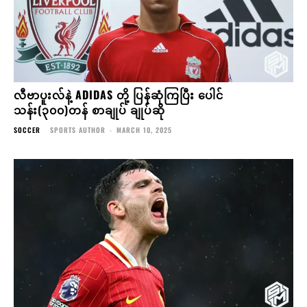
လီဗာပူးလ်နဲ့ ADIDAS တို့ ပြန်ဆုံကြပြီး ပေါင်
သန်း(၃၀၀)တန် စာချုပ် ချုပ်ဆို
SOCCER
SPORTS AUTHOR
-
MARCH 10, 2025