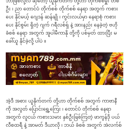
ဘာဖြစ်လို့လဲ ဆိုတော့ ယူနိုက်တက် တို့ဟာ တိုက်စစ်မှူး တစ်
ဦး ၊ ညာ တောင်ပံ တိုက်စစ် တိုက်စစ် နေရာ အတွက် ကစား
ပေး နိုင်မယ့် ဂျေဒန် ဆန်ချို ၊ ကွင်းလယ်မှာ နေရာစုံ ကစား
ပေး နိုင်စွမ်း ရှိတဲ့ ဂျက် ဂရီလစ်ရှ် နဲ့ အားနည်း နေခဲ့တဲ့ ဗဟို
ခံစစ် နေရာ အတွက် အူပါမီကာနို တို့ကို ပစ်မှတ် ထားပြီး မ
ခေါ်ယူ နိုင်ခဲ့လို့ ပါပဲ ။
အဲ့ဒီ အစား ယူနိုက်တက် တို့ဟာ တိုက်စစ် အတွက် ကာဗာနီ
ကို အလွတ် ပြောင်းရွှေ့ကြေး ၊ တောင်ပံ တိုက်စစ် နေရာ
အတွက် လူငယ် ကစားသမား နှစ်ဦးဖြစ်ကြတဲ့ ဖာကွန်ဒို ပယ်
လီစထရီ နဲ့ အာမတ် ဒီယာလို ၊ ဘယ် ခံစစ် အတွက် အဲလက်စ်