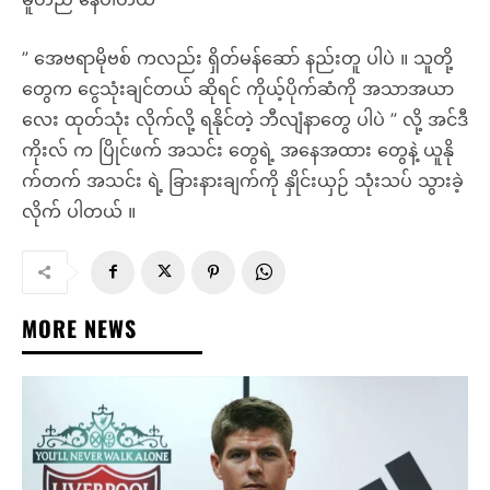
” အေဗရာမိုဗစ် ကလည်း ရှိတ်မန်ဆော် နည်းတူ ပါပဲ ။ သူတို့
တွေက ငွေသုံးချင်တယ် ဆိုရင် ကိုယ့်ပိုက်ဆံကို အသာအယာ
လေး ထုတ်သုံး လိုက်လို့ ရနိုင်တဲ့ ဘီလျံနာတွေ ပါပဲ ” လို့ အင်ဒီ
ကိုးလ် က ပြိုင်ဖက် အသင်း တွေရဲ့ အနေအထား တွေနဲ့ ယူနို
က်တက် အသင်း ရဲ့ ခြားနားချက်ကို နှိုင်းယှဉ် သုံးသပ် သွားခဲ့
လိုက် ပါတယ် ။
MORE NEWS