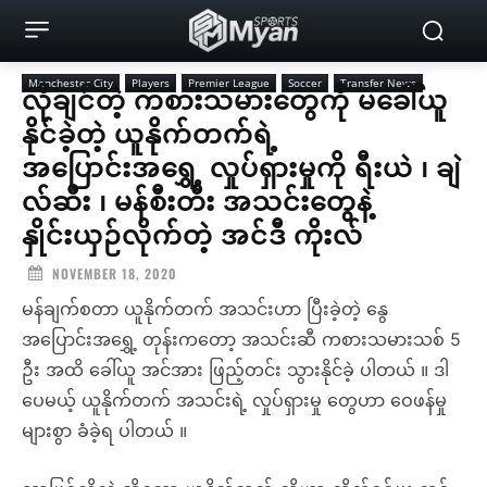
Manchester City
Players
Premier League
Soccer
Transfer News
လိုချင်တဲ့ ကစားသမားတွေကို မခေါ်ယူ
နိုင်ခဲ့တဲ့ ယူနိုက်တက်ရဲ့
အပြောင်းအရွှေ့ လှုပ်ရှားမှုကို ရီးယဲ ၊ ချဲ
လ်ဆီး ၊ မန်စီးတီး အသင်းတွေနဲ့
နှိုင်းယှဉ်လိုက်တဲ့ အင်ဒီ ကိုးလ်
NOVEMBER 18, 2020
မန်ချက်စတာ ယူနိုက်တက် အသင်းဟာ ပြီးခဲ့တဲ့ နွေ
အပြောင်းအရွှေ့ တုန်းကတော့ အသင်းဆီ ကစားသမားသစ် 5
ဦး အထိ ခေါ်ယူ အင်အား ဖြည့်တင်း သွားနိုင်ခဲ့ ပါတယ် ။ ဒါ
ပေမယ့် ယူနိုက်တက် အသင်းရဲ့ လှုပ်ရှားမှု တွေဟာ ဝေဖန်မှု
များစွာ ခံခဲ့ရ ပါတယ် ။