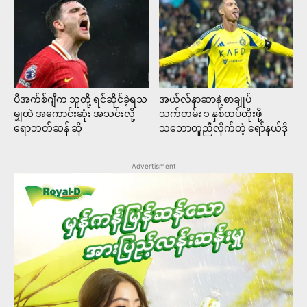
ပီအက်စ်ဂျီက သူတို့ ရင်ဆိုင်ခဲ့ရသ
အယ်လ်နာဆာနဲ့ စာချုပ်
မျှထဲ အကောင်းဆုံး အသင်းလို့
သက်တမ်း ၁ နှစ်ထပ်တိုးဖို့
ရောဘတ်ဆန် ဆို
သဘောတူညီလိုက်တဲ့ ရော်နယ်ဒို
Advertisment