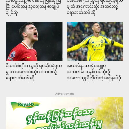
လီဗာပူးလ်နဲ့ Adidas တို့ ပြန်ဆုံကြ
ပီအက်စ်ဂျီက သူတို့ ရင်ဆိုင်ခဲ့ရသ
ပြီး ပေါင်သန်း(၃၀၀)တန် စာချုပ်
မျှထဲ အကောင်းဆုံး အသင်းလို့
ချုပ်ဆို
ရောဘတ်ဆန် ဆို
ပီအက်စ်ဂျီက သူတို့ ရင်ဆိုင်ခဲ့ရသ
အယ်လ်နာဆာနဲ့ စာချုပ်
မျှထဲ အကောင်းဆုံး အသင်းလို့
သက်တမ်း ၁ နှစ်ထပ်တိုးဖို့
ရောဘတ်ဆန် ဆို
သဘောတူညီလိုက်တဲ့ ရော်နယ်ဒို
Advertisment