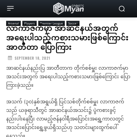
Arsenal
Players
Premier League
Soccer
လာကာဇက်မှာ အာဆင်နယ်အတွက်
အရေးပါသည့်ကစားသမားဖြစ်ကြောင်း
အာတီတာ ပြောကြား
SEPTEMBER 18, 2021
အာဆင်နယ်နည်းပြ အာတီတာက တိုက်စစ်မှူး လာကာဇက်မှာ
အသင်းအတွက် အရေးပါသည့်ကစားသမားဖြစ်ကြောင်း ပြော
ကြားခဲ့သည်။
အသက် (၃၀)နှစ်အရွယ်ရှိ ပြင်သစ်တိုက်စစ်မှူး လာကာဇက်
သည် ယခုရာသီတွင် အာဆင်နယ်အသင်း၌ ပွဲကစားခွင့်
နည်းပါးနေပြီး လာမည့်ဇန်နဝါရီအပြောင်းအရွှေ့ကာလတွင်
အသင်းပြောင်းရွှေ့ဖွယ်ရှိသည်ဟု သတင်းများထွက်ပေါ်
နေသည်။