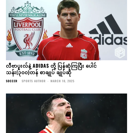
လီဗာပူးလ်နဲ့ ADIDAS တို့ ပြန်ဆုံကြပြီး ပေါင်
သန်း(၃၀၀)တန် စာချုပ် ချုပ်ဆို
SOCCER
SPORTS AUTHOR
-
MARCH 10, 2025