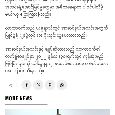
အသင်းရဲ့အောင်မြင်မှုတွေမှာ အဓိကနေရာက ပါဝင်ပါလိမ့်
မယ်”ဟု ပြောကြားခဲ့သည်။
လာကာဇက်သည် ယခုရာသီတွင် အာဆင်နယ်အသင်းအတွက်
ပြိုင်ပွဲစုံ (၂)ပွဲတွင် (၁) ဂိုးသွင်းယူပေးထားသည်။
အာဆင်နယ်အသင်းနှင့် ချုပ်ဆိုထားသည့် လာကာဇက်၏
လက်ရှိစာချုပ်မှာ ၂၀၂၂ ဇွန်လ (၃၀)ရက်တွင် ကုန်ဆုံးမည်
ဖြစ်ပြီး ၎င်းကို ခေါ်ယူရန် ဂျူဗင်တပ်စ်အသင်းက စိတ်ဝင်စား
နေကြောင်း သိရသည်။
MORE NEWS