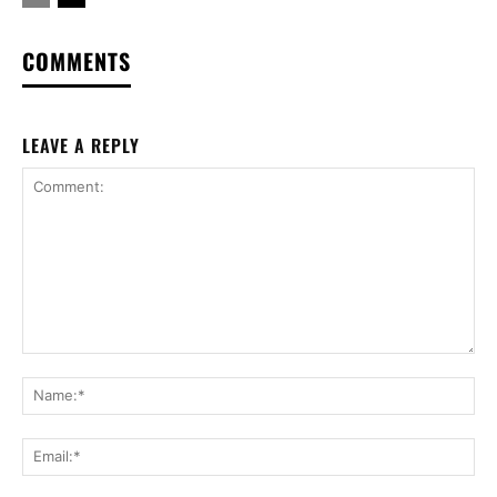
COMMENTS
LEAVE A REPLY
Comment:
Na
Ema