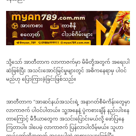
သို့သော် အာတီတာက လာကာဇက်မှာ မိမိတို့အတွက် အရေးပါ
ဆဲဖြစ်ပြီး အသင်းအောင်မြင်မှုများတွင် အဓိကနေရာမှ ပါဝင်
မည်ဟု ပြောကြားခဲ့ခြင်းဖြစ်သည်။
အာတီတာက “အာဆင်နယ်အသင်းရဲ့ အနာဂတ်စီမံကိန်းတွေမှာ
လာကာဇက် ပါဝင်ပါတယ်။ သူ့အနေနဲ့ ပွဲကစားချိန် နည်းပါးနေ
တာကြောင့် မီဒီယာတွေက အသင်းပြောင်းမယ်လို့ ဖော်ပြနေ
ကြတာပါ။ ဒါပေမဲ့ လာကာဇက် ပြန်လာပါလိမ့်မယ်။ သူဟာ
ကျွန်တော်တို့အတွက် အရေးပါတဲ့ ကစားသမားဖြစ်ပြီး