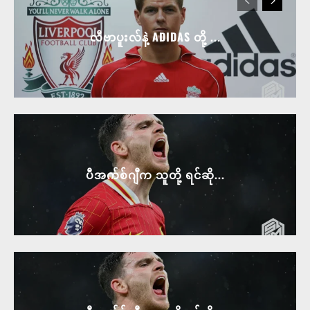
လီဗာပူးလ်နဲ့ ADIDAS တို့ ...
ပီအက်စ်ဂျီက သူတို့ ရင်ဆို...