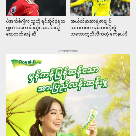
ပီအက်စ်ဂျီက သူတို့ ရင်ဆိုင်ခဲ့ရသ
အယ်လ်နာဆာနဲ့ စာချုပ်
မျှထဲ အကောင်းဆုံး အသင်းလို့
သက်တမ်း ၁ နှစ်ထပ်တိုးဖို့
ရောဘတ်ဆန် ဆို
သဘောတူညီလိုက်တဲ့ ရော်နယ်ဒို
Advertisment