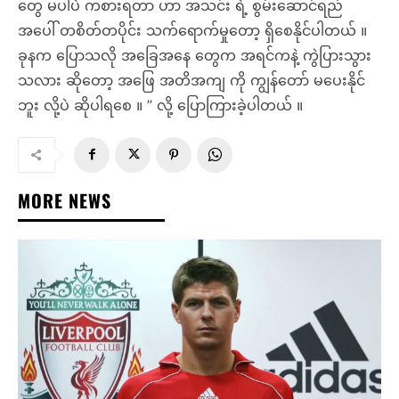
တွေ မပါပဲ ကစားရတာ ဟာ အသင်း ရဲ့ စွမ်းဆောင်ရည်
အပေါ် တစိတ်တပိုင်း သက်ရောက်မှုတော့ ရှိစေနိုင်ပါတယ် ။
ခုနက ပြောသလို အခြေအနေ တွေက အရင်ကနဲ့ ကွဲပြားသွား
သလား ဆိုတော့ အဖြေ အတိအကျ ကို ကျွန်တော် မပေးနိုင်
ဘူး လို့ပဲ ဆိုပါရစေ ။ ” လို့ ပြောကြားခဲ့ပါတယ် ။
MORE NEWS