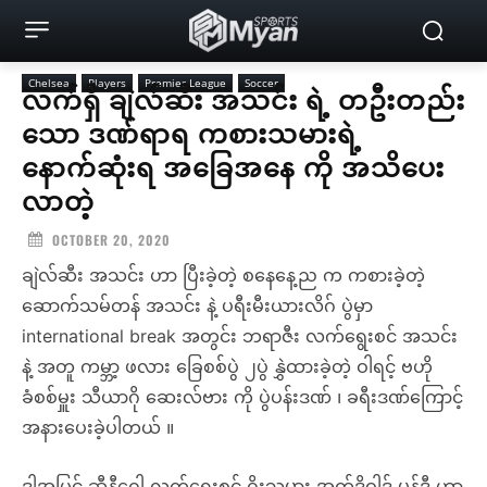
Chelsea
Players
Premier League
Soccer
လက်ရှိ ချဲလ်ဆီး အသင်း ရဲ့ တဦးတည်း
သော ဒဏ်ရာရ ကစားသမားရဲ့
နောက်ဆုံးရ အခြေအနေ ကို အသိပေး
လာတဲ့
OCTOBER 20, 2020
ချဲလ်ဆီး အသင်း ဟာ ပြီးခဲ့တဲ့ စနေနေ့ည က ကစားခဲ့တဲ့
ဆောက်သမ်တန် အသင်း နဲ့ ပရီးမီးယားလိဂ် ပွဲမှာ
international break အတွင်း ဘရာဇီး လက်ရွေးစင် အသင်း
နဲ့ အတူ ကမ္ဘာ့ ဖလား ခြေစစ်ပွဲ ၂ပွဲ နွှဲထားခဲ့တဲ့ ဝါရင့် ဗဟို
ခံစစ်မှူး သီယာဂို ဆေးလ်ဗား ကို ပွဲပန်းဒဏ် ၊ ခရီးဒဏ်ကြောင့်
အနားပေးခဲ့ပါတယ် ။
ဒါ့အပြင် ဆီနီဂေါ လက်ရွေးစင် ဂိုးသမား အက်ဒိုဝါ့ဒ် မန်ဒီ ဟာ