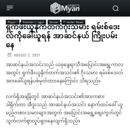
Players
Premier League
Soccer
Transfer News
ရှက်ဖီးယူနိုက်တက်ဂိုးသမား ရမ်းစ်ဒေး
လ်ကိုခေါ်ယူရန် အာဆင်နယ် ကြိုးပမ်း
နေ
AUGUST 2, 2021
အာဆင်နယ်အသင်းသည် ယခုနွေရာသီအပြောင်းအရွှေ့ကာလ
အတွင်း ရှက်ဖီးယူနိုက်တက်အသင်း၏ ဂိုးသမား ရမ်းစ်ဒေးလ်
အားခေါ်ယူရန်ပစ်မှတ်ထားနေကြောင်း သိရသည်။
လက်ရှိအချိန်တွင် အာဆင်နယ်အသင်း၏အားကစား
ဒါရိုက်တာ အီဒူးသည် အာဆင်နယ်အသင်း နောက်ထပ်ခေါ် ယူ
မည့်ကစားသမားများအတွက် အပြောင်းအရွှေ့စျေးကွက်တွင်
သွက်လက်စွာလှုပ်ရှားနေလျက်ရှိသည်။