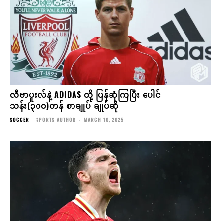
လီဗာပူးလ်နဲ့ ADIDAS တို့ ပြန်ဆုံကြပြီး ပေါင်
သန်း(၃၀၀)တန် စာချုပ် ချုပ်ဆို
SOCCER
SPORTS AUTHOR
-
MARCH 10, 2025