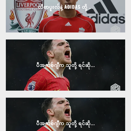
လီဗာပူးလ်နဲ့ ADIDAS တို့ ...
ပီအက်စ်ဂျီက သူတို့ ရင်ဆို...
ပီအက်စ်ဂျီက သူတို့ ရင်ဆို...