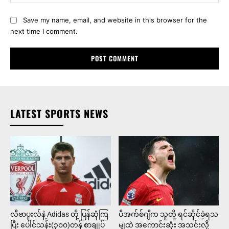
Save my name, email, and website in this browser for the
next time I comment.
LATEST SPORTS NEWS
လီဗာပူးလ်နဲ့ Adidas တို့ ပြန်ဆုံကြ
ပီအက်စ်ဂျီက သူတို့ ရင်ဆိုင်ခဲ့ရသ
ပြီး ပေါင်သန်း(၃၀၀)တန် စာချုပ်
မျှထဲ အကောင်းဆုံး အသင်းလို့