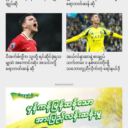
ချုပ်ဆို
ရောဘတ်ဆန် ဆို
ပီအက်စ်ဂျီက သူတို့ ရင်ဆိုင်ခဲ့ရသ
အယ်လ်နာဆာနဲ့ စာချုပ်
မျှထဲ အကောင်းဆုံး အသင်းလို့
သက်တမ်း ၁ နှစ်ထပ်တိုးဖို့
ရောဘတ်ဆန် ဆို
သဘောတူညီလိုက်တဲ့ ရော်နယ်ဒို
Advertisment