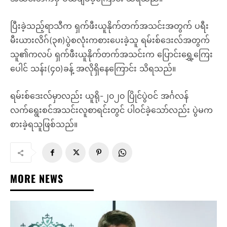
ပြီးခဲ့သည့်ရာသီက ရှက်ဖီးယူနိုက်တက်အသင်းအတွက် ပရီး
မီးယားလိဂ်(၃၈)ပွဲစလုံးကစားပေးခဲ့သူ ရမ်းစ်ဒေးလ်အတွက်
သူ၏ကလပ် ရှက်ဖီးယူနိုက်တက်အသင်းက ပြောင်းရွှေ့ကြေး
ပေါင် သန်း(၄၀)ခန့် အလိုရှိနေကြောင်း သိရသည်။
ရမ်းစ်ဒေးလ်မှာလည်း ယူရို-၂၀၂၀ ပြိုင်ပွဲဝင် အင်္ဂလန်
လက်ရွေးစင်အသင်းလူစာရင်းတွင် ပါဝင်ခဲ့သော်လည်း ပွဲမက
စားခဲ့ရသူဖြစ်သည်။
MORE NEWS