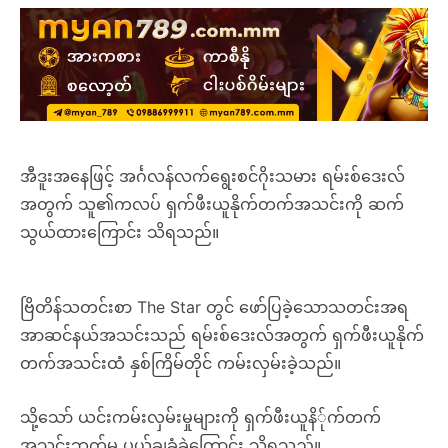
အီဒူးအနေဖြင့် အင်္ဂလန်လက်ရွေးစင်ဂိုးသမား ရမ်းစ်ဒေးလ်
အတွက် သူ၏ကလပ် ရှက်ဖီးယူနိုက်တက်အသင်းကို ဆက်
သွယ်ထားကြောင်း သိရသည်။
ဗြိတိန်သတင်းစာ The Star တွင် ဖော်ပြခဲ့သောသတင်းအရ
အာဆင်နယ်အသင်းသည် ရမ်းစ်ဒေးလ်အတွက် ရှက်ဖီးယူနိုက်
တက်အသင်းထံ နှစ်ကြိမ်တိုင် ကမ်းလှမ်းခဲ့သည်။
သို့သော် ယင်းကမ်းလှမ်းမှုများကို ရှက်ဖီးယူနိ်ုက်တက်
အသင်းဘက်မှ ပယ်ချခံခဲ့ကြောင်း သိရသည်။