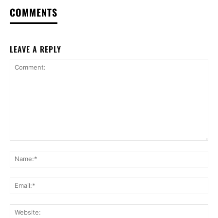
COMMENTS
LEAVE A REPLY
Comment:
Na
Ema
Web