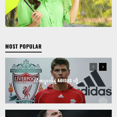
MOST POPULAR
လီဗာပူးလ်နဲ့ ADIDAS တို့ ...