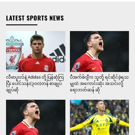
LATEST SPORTS NEWS
လီဗာပူးလ်နဲ့ Adidas တို့ ပြန်ဆုံကြ
ပီအက်စ်ဂျီက သူတို့ ရင်ဆိုင်ခဲ့ရသ
ပြီး ပေါင်သန်း(၃၀၀)တန် စာချုပ်
မျှထဲ အကောင်းဆုံး အသင်းလို့
ချုပ်ဆို
ရောဘတ်ဆန် ဆို