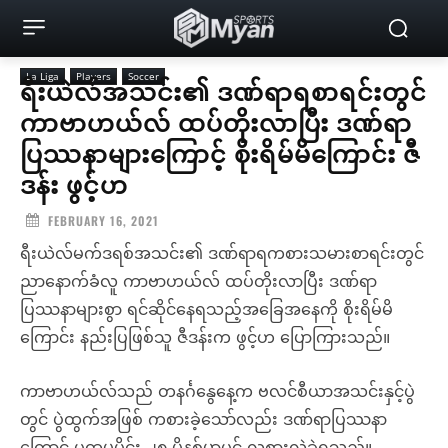
La Liga
Players
Soccer
ရီးယဲလ်အသင်း၏ ဒဏ်ရာရစာရင်းတွင်
ကာဗာဟယ်လ် ထပ်တိုးလာပြီး ဒဏ်ရာ
ပြဿနာများကြောင့် စိုးရိမ်မိကြောင်း ဇီ
ဒန်း ဖွင့်ဟ
FEBRUARY 16, 2021
ရီးယဲလ်မက်ဒရစ်အသင်း၏ ဒဏ်ရာရကစားသမားစာရင်းတွင်
ညာနောက်ခံလူ ကာဗာဟယ်လ် ထပ်တိုးလာပြီး ဒဏ်ရာ
ပြဿနာများစွာ ရင်ဆိုင်နေရသည့်အခြေအနေကို စိုးရိမ်မိ
ကြောင်း နည်းပြဖြစ်သူ ဇီဒန်းက ဖွင့်ဟ ပြောကြားသည်။
ကာဗာဟယ်လ်သည် တနင်္ဂနွေနေ့က ဗလင်စီယာအသင်းနှင့်ပွဲ
တွင် ပွဲထွက်အဖြစ် ကစားခဲ့သော်လည်း ဒဏ်ရာပြဿနာ
ကြောင့် ပထမပိုင်း ၂၈ မိနစ်မှာပင် လူစားလဲခဲ့ရသည်။