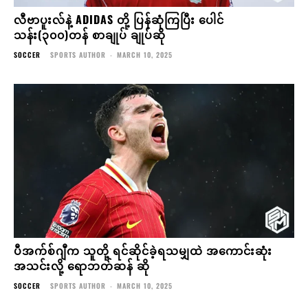
လီဗာပူးလ်နဲ့ ADIDAS တို့ ပြန်ဆုံကြပြီး ပေါင်
သန်း(၃၀၀)တန် စာချုပ် ချုပ်ဆို
SOCCER
SPORTS AUTHOR
-
MARCH 10, 2025
ပီအက်စ်ဂျီက သူတို့ ရင်ဆိုင်ခဲ့ရသမျှထဲ အကောင်းဆုံး
အသင်းလို့ ရောဘတ်ဆန် ဆို
SOCCER
SPORTS AUTHOR
-
MARCH 10, 2025