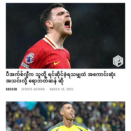
ပီအက်စ်ဂျီက သူတို့ ရင်ဆိုင်ခဲ့ရသမျှထဲ အကောင်းဆုံး
အသင်းလို့ ရောဘတ်ဆန် ဆို
SOCCER
SPORTS AUTHOR
-
MARCH 10, 2025