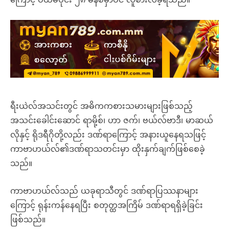
ရီးယဲလ်အသင်းတွင် အဓိကကစားသမားများဖြစ်သည့်
အသင်းခေါင်းဆောင် ရာမို့စ်၊ ဟာ ဇက်၊ ဗယ်လ်ဗာဒီ၊ မာဆယ်
လိုနှင့် ရိုဒရီဂိုတို့လည်း ဒဏ်ရာကြောင့် အနားယူနေရသဖြင့်
ကာဗာဟယ်လ်၏ဒဏ်ရာသတင်းမှာ ထိုးနှက်ချက်ဖြစ်စေခဲ့
သည်။
ကာဗာဟယ်လ်သည် ယခုရာသီတွင် ဒဏ်ရာပြဿနာများ
ကြောင့် ရုန်းကန်နေရပြီး စတုတ္ထအကြိမ် ဒဏ်ရာရရှိခဲ့ခြင်း
ဖြစ်သည်။