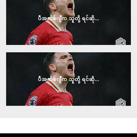
ပီအက်စ်ဂျီက သူတို့ ရင်ဆို...
ပီအက်စ်ဂျီက သူတို့ ရင်ဆို...