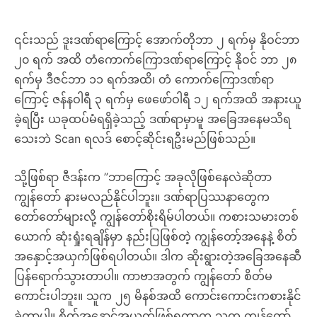
၎င်းသည် ဒူးဒဏ်ရာကြောင့် အောက်တိုဘာ ၂ ရက်မှ နိုဝင်ဘာ
၂၀ ရက် အထိ တံကောက်ကြောဒဏ်ရာကြောင့် နိုဝင် ဘာ ၂၈
ရက်မှ ဒီဇင်ဘာ ၁၁ ရက်အထိ၊ တံ ကောက်ကြောဒဏ်ရာ
ကြောင့် ဇန်နဝါရီ ၃ ရက်မှ ဖေဖော်ဝါရီ ၁၂ ရက်အထိ အနားယူ
ခဲ့ရပြီး ယခုထပ်မံရရှိခဲ့သည့် ဒဏ်ရာမှာမူ အခြေအနေမသိရ
သေးဘဲ Scan ရလဒ် စောင့်ဆိုင်းရဦးမည်ဖြစ်သည်။
သို့ဖြစ်ရာ ဇီဒန်းက ”ဘာကြောင့် အခုလိုဖြစ်နေလဲဆိုတာ
ကျွန်တော် နားမလည်နိုင်ပါဘူး။ ဒဏ်ရာပြဿနာတွေက
တော်တော်များလို့ ကျွန်တော်စိုးရိမ်ပါတယ်။ ကစားသမားတစ်
ယောက် ဆုံးရှုံးရချိန်မှာ နည်းပြဖြစ်တဲ့ ကျွန်တော့်အနေနဲ့ စိတ်
အနှောင့်အယှက်ဖြစ်ရပါတယ်။ ဒါက ဆိုးရွားတဲ့အခြေအနေဆီ
ပြန်ရောက်သွားတာပါ။ ကာဗာအတွက် ကျွန်တော် စိတ်မ
ကောင်းပါဘူး။ သူက ၂၅ မိနစ်အထိ ကောင်းကောင်းကစားနိုင်
ခဲ့တာပါ။ စိတ်အနှောင့်အယှက်ဖြစ်ရတာက သူက ကျွန်တော်