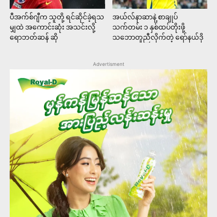
ပီအက်စ်ဂျီက သူတို့ ရင်ဆိုင်ခဲ့ရသ
အယ်လ်နာဆာနဲ့ စာချုပ်
မျှထဲ အကောင်းဆုံး အသင်းလို့
သက်တမ်း ၁ နှစ်ထပ်တိုးဖို့
ရောဘတ်ဆန် ဆို
သဘောတူညီလိုက်တဲ့ ရော်နယ်ဒို
Advertisment