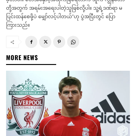
တို့အတွက် အရမ်းအရေးပါတဲ့သူဖြစ်လို့ပါ။ သူ့ရဲ့ဒဏ်ရာ မ
ပြင်းထန်စေဖို့ပဲ မျှော်လင့်ပါတယ်”ဟု ပွဲအပြီးတွင် ပြော
ကြားသည်။
MORE NEWS