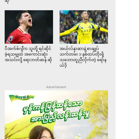
ဆို
ပီအက်စ်ဂျီက သူတို့ ရင်ဆိုင်
အယ်လ်နာဆာနဲ့ စာချုပ်
ခဲ့ရသမျှထဲ အကောင်းဆုံး
သက်တမ်း ၁ နှစ်ထပ်တိုးဖို့
အသင်းလို့ ရောဘတ်ဆန် ဆို
သဘောတူညီလိုက်တဲ့ ရော်န
ယ်ဒို
Advertisment