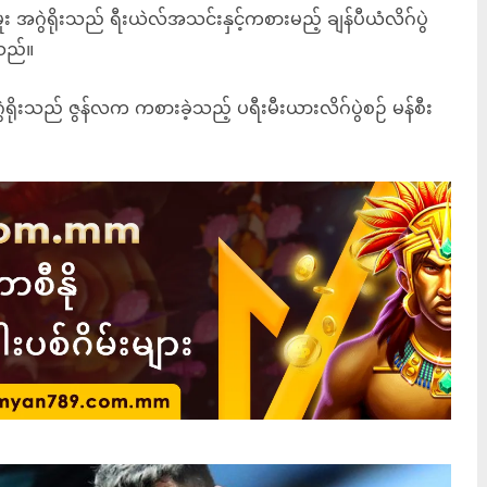
 အဂွဲရိုးသည် ရီးယဲလ်အသင်းနှင့်ကစားမည့် ချန်ပီယံလိဂ်ပွဲ
သည်။
ဲရိုးသည် ဇွန်လက ကစားခဲ့သည့် ပရီးမီးယားလိဂ်ပွဲစဉ် မန်စီး