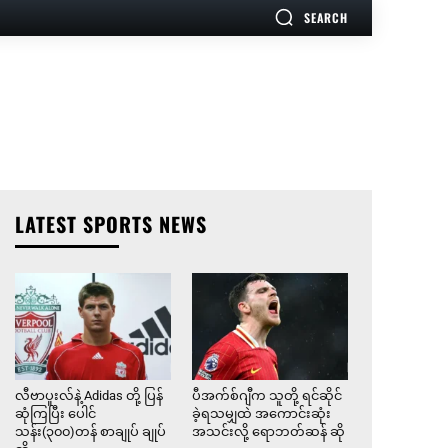
SEARCH
LATEST SPORTS NEWS
လီဗာပူးလ်နဲ့ Adidas တို့ ပြန်
ပီအက်စ်ဂျီက သူတို့ ရင်ဆိုင်
ဆုံကြပြီး ပေါင်
ခဲ့ရသမျှထဲ အကောင်းဆုံး
သန်း(၃၀၀)တန် စာချုပ် ချုပ်
အသင်းလို့ ရောဘတ်ဆန် ဆို