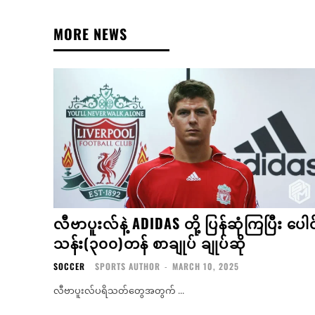
MORE NEWS
လီဗာပူးလ်နဲ့ ADIDAS တို့ ပြန်ဆုံကြပြီး ပေါင
သန်း(၃၀၀)တန် စာချုပ် ချုပ်ဆို
SOCCER
SPORTS AUTHOR
-
MARCH 10, 2025
လီဗာပူးလ်ပရိသတ်တွေအတွက် ...