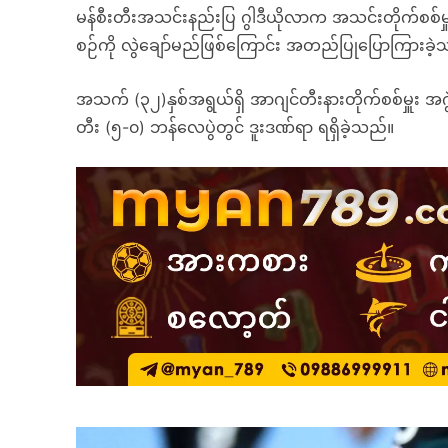
မန်စီးတီးအသင်းနည်းပြ ဂွါဒီယိုလာက အသင်းတိုက်စစ်မှူး
စဉ်ကို လွဲချော်မည်ဖြစ်ကြောင်း အတည်ပြုပြောကြားခဲ့
အသက် (၃၂)နှစ်အရွယ်ရှိ အာဂျင်တီးနားတိုက်စစ်မှူး အဂွ
တီး (၅-၀) ဘန်လေပွဲတွင် ဒူးဒဏ်ရာ ရရှိခဲ့သည်။