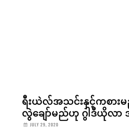
ရီးယဲလ်အသင်းနှင့်ကစားမည့် 
လွဲချော်မည်ဟု ဂွါဒီယိုလ
JULY 29, 2020