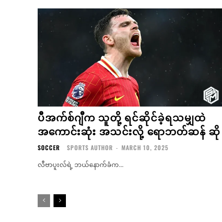
ပီအက်စ်ဂျီက သူတို့ ရင်ဆိုင်ခဲ့ရသမျှထဲ
အကောင်းဆုံး အသင်းလို့ ရောဘတ်ဆန် ဆို
SOCCER
SPORTS AUTHOR
-
MARCH 10, 2025
လီဗာပူးလ်ရဲ့ ဘယ်နောက်ခံက...