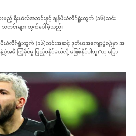
းမည့် ရီးယဲလ်အသင်းနှင့် ချန်ပီယံလိဂ်ရှုံးထွက် (၁၆)သင်း
 သတင်းများ ထွက်ပေါ်ခဲ့သည်။
န်ပီယံလိဂ်ရှုံးထွက် (၁၆)သင်းအဆင့် ဒုတိယအကျော့ပွဲစဉ်မှာ အ
ပွဲအမီ ကြံ့ခိုင်မှု ပြည့်ဝနိုင်မယ်လို့ မဖြစ်နိုင်ပါဘူး”ဟု ပြော