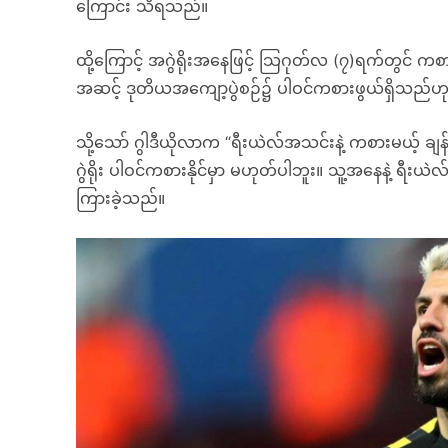
ကြောင်း သိရသည်။
ထို့ကြောင့် အဂွဲရိုးအနေဖြင့် သြဂုတ်လ (၇)ရက်တွင် ကစာ
အဆင့် ဒုတိယအကျော့ပွဲစဉ်၌ ပါဝင်ကစားဖွယ်ရှိသည်ဟု
သို့သော် ဂွါဒီယိုလာက “ရီးယဲလ်အသင်းနဲ့ ကစားမယ့် ချ
ဂွဲရိုး ပါဝင်ကစားနိုင်မှာ မဟုတ်ပါဘူး။ သူ့အနေနဲ့ ရီးယဲလ်နဲ့
ကြားခဲ့သည်။