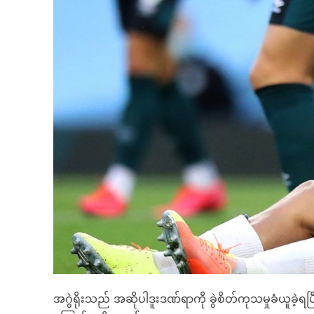
အဂွဲရိုးသည် အဆိုပါဒူးဒဏ်ရာကို ခွဲစိတ်ကုသမှုခံယူခဲ့ရပြီ