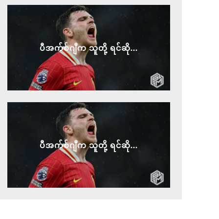
ပီအက်စ်ဂျီက သူတို့ ရင်ဆို...
ပီအက်စ်ဂျီက သူတို့ ရင်ဆို...