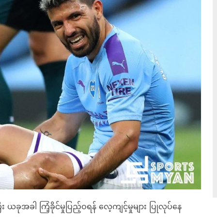
း ယခုအခါ ကြံ့ခိုင်မှုပြည့်ဝရန် လေ့ကျင့်မှုများ ပြုလုပ်နေ