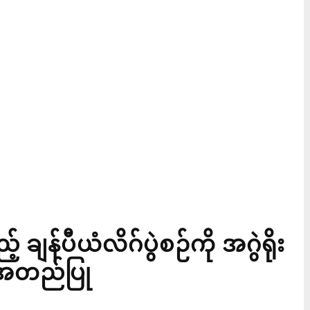
ချန်ပီယံလိဂ်ပွဲစဉ်ကို အဂွဲရိုး
ာ အတည်ပြု