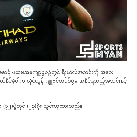
းအဆင့် ပထမအကျော့ပွဲစဉ်တွင် ရီးယဲလ်အသင်းကို အဝေး
တ်နိုင်ခဲ့ပါက လိုင်ယွန်-ဂျူဗင်တပ်စ်ပွဲမှ အနိုင်ရသည့်အသင်းနှင့်
ံ (၃၂)ပွဲတွင် (၂၃)ဂိုး သွင်းယူထားသည်။