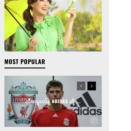
MOST POPULAR
လီဗာပူးလ်နဲ့ ADIDAS တို့ ...