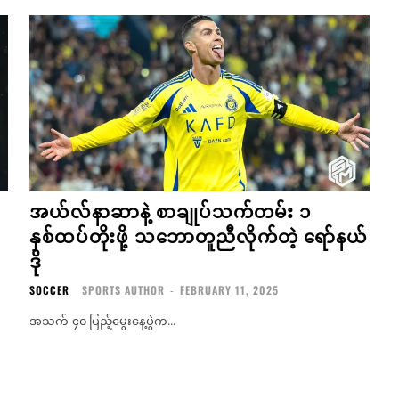
အယ်လ်နာဆာနဲ့ စာချုပ်သက်တမ်း ၁
နှစ်ထပ်တိုးဖို့ သဘောတူညီလိုက်တဲ့ ရော်နယ်
ဒို
SOCCER
SPORTS AUTHOR
-
FEBRUARY 11, 2025
အသက်-၄၀ ပြည့်မွေးနေ့ပွဲက...