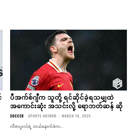
်
ပီအက်စ်ဂျီက သူတို့ ရင်ဆိုင်ခဲ့ရသမျှထဲ
အကောင်းဆုံး အသင်းလို့ ရောဘတ်ဆန် ဆို
SOCCER
SPORTS AUTHOR
-
MARCH 10, 2025
လီဗာပူးလ်ရဲ့ ဘယ်နောက်ခံက...