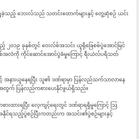
ြည့်ရှုခဲ့သည့် ဘေးလ်သည် သတင်းထောက်များနှင့် တွေ့ဆုံစဉ် ယင်း
် ၂၀၁၉ ခုနှစ်တွင် ဝေးလ်စ်အသင်း ယူရိုခြေစစ်ပွဲအောင်မြင်
လံကို ကိုင်ဆောင်အောင်ပွဲခံမှုကြောင့် ရီးယဲလ်ပရိသတ်
့် အနားယူနေရပြီး သူ၏ ဒဏ်ရာမှာ ပြန်လည်သက်သာလာနေ
အတွက် ပြန်လည်ကစားပေးနိုင်ဖွယ်ရှိသည်။
ားထားရပြီး လေ့ကျင့်ရေးတွင် ဒဏ်ရာရရှိမှုကြောင့် သြ
နိုင်ရသည့်ပွဲစဉ်ပြီးကတည်းက အသင်း၏ပွဲစဉ်များနှင့်