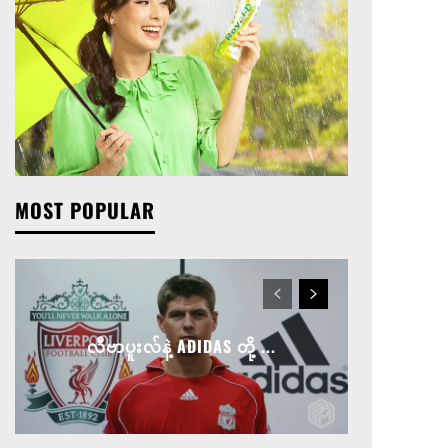
MOST POPULAR
လီဗာပူးလ်နဲ့ ADIDAS တို့ ...