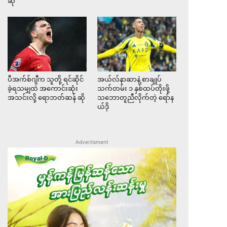
ဆို
ပီအက်စ်ဂျီက သူတို့ ရင်ဆိုင်
အယ်လ်နာဆာနဲ့ စာချုပ်
ခဲ့ရသမျှထဲ အကောင်းဆုံး
သက်တမ်း ၁ နှစ်ထပ်တိုးဖို့
အသင်းလို့ ရောဘတ်ဆန် ဆို
သဘောတူညီလိုက်တဲ့ ရော်န
ယ်ဒို
Advertisment