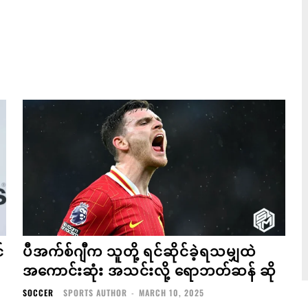
်
ပီအက်စ်ဂျီက သူတို့ ရင်ဆိုင်ခဲ့ရသမျှထဲ
အကောင်းဆုံး အသင်းလို့ ရောဘတ်ဆန် ဆို
SOCCER
SPORTS AUTHOR
-
MARCH 10, 2025