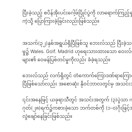
ပြီးခဲ့သည့် စပိန်အိုးပင်းဂေါ့ဖ်ပြိုင်ပွဲကို လာရောက်က
ကဲ့သို့ ပြောကြားခဲ့ခြင်းလည်းဖြစ်သည်။
အသက်(၃၂)နှစ်အရွယ်ရှိပြီဖြစ်သူ ဘေးလ်သည် ပြီးခဲ့သည့
မှု၌ Wales. Golf. Madrid ဟုရေးသားထားသော ဝေးလ်စ်အ
များ၏ ဝေဖန်ပြစ်တင်မှုကိုလည်း ခံခဲ့ရသည်။
ဘေးလ်သည် လက်ရှိတွင် တံကောက်ကြောဒဏ်ရာကြောင
ပြီဖြစ်သော်လည်း အစောဆုံး နိုဝင်ဘာလတွင်မှ အသင်း
၎င်းအနေဖြင့် ယခုရာသီတွင် အသင်းအတွက် (၃)ပွဲသာ ကစ
ဂုတ်(၂၈)ရက်၌ကစားခဲ့သော ဘက်တစ်ကို (၁-၀)ဂိုးဖြင့်အ
လွဲချော်နေခြင်းဖြစ်သည်။