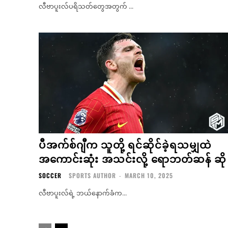
လီဗာပူးလ်ပရိသတ်တွေအတွက် ...
ပီအက်စ်ဂျီက သူတို့ ရင်ဆိုင်ခဲ့ရသမျှထဲ
အကောင်းဆုံး အသင်းလို့ ရောဘတ်ဆန် ဆို
SOCCER
SPORTS AUTHOR
-
MARCH 10, 2025
လီဗာပူးလ်ရဲ့ ဘယ်နောက်ခံက...