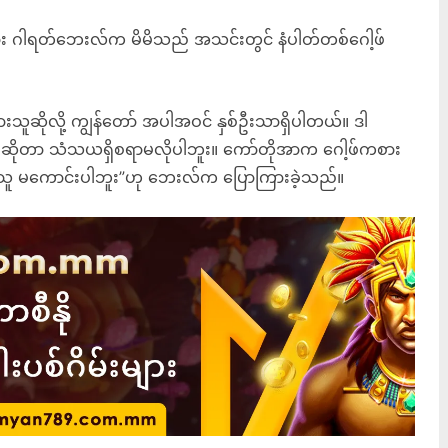
ဂါရတ်ဘေးလ်က မိမိသည် အသင်းတွင် နံပါတ်တစ်ဂေါ့ဖ်
သူဆိုလို့ ကျွန်တော် အပါအဝင် နှစ်ဦးသာရှိပါတယ်။ ဒါ
ားဆိုတာ သံသယရှိစရာမလိုပါဘူး။ ကော်တိုအာက ဂေါ့ဖ်ကစား
် သူ မကောင်းပါဘူး”ဟု ဘေးလ်က ပြောကြားခဲ့သည်။