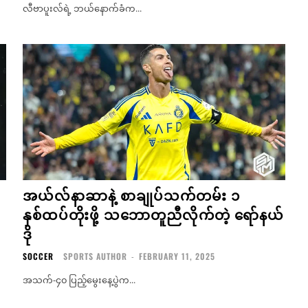
လီဗာပူးလ်ရဲ့ ဘယ်နောက်ခံက...
အယ်လ်နာဆာနဲ့ စာချုပ်သက်တမ်း ၁
နှစ်ထပ်တိုးဖို့ သဘောတူညီလိုက်တဲ့ ရော်နယ်
ဒို
SOCCER
SPORTS AUTHOR
-
FEBRUARY 11, 2025
အသက်-၄၀ ပြည့်မွေးနေ့ပွဲက...