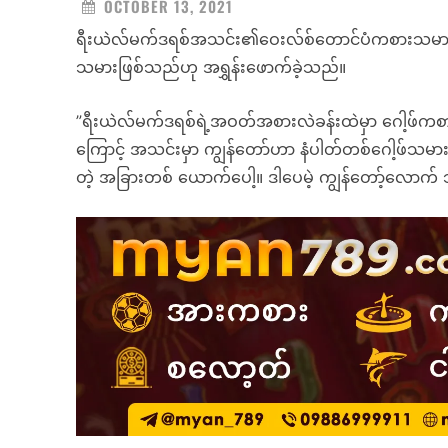
OCTOBER 13, 2021
ရီးယဲလ်မက်ဒရစ်အသင်း၏ဝေးလ်စ်တောင်ပံကစားသမား 
သမားဖြစ်သည်ဟု အရွှန်းဖောက်ခဲ့သည်။
”ရီးယဲလ်မက်ဒရစ်ရဲ့အဝတ်အစားလဲခန်းထဲမှာ ဂေါ့ဖ်ကစား
ကြောင့် အသင်းမှာ ကျွန်တော်ဟာ နံပါတ်တစ်ဂေါ့ဖ်သမ
တဲ့ အခြားတစ် ယောက်ပေါ့။ ဒါပေမဲ့ ကျွန်တော့်လောက