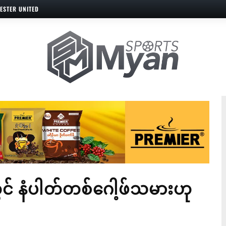
ESTER UNITED
် နံပါတ်တစ်ဂေါ့ဖ်သမားဟု