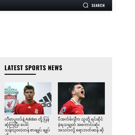
SEARCH
LATEST SPORTS NEWS
လီဗာပူးလ်နဲ့ Adidas တို့ ပြန်
ပီအက်စ်ဂျီက သူတို့ ရင်ဆိုင်
ဆုံကြပြီး ပေါင်
ခဲ့ရသမျှထဲ အကောင်းဆုံး
သန်း(၃၀၀)တန် စာချုပ် ချုပ်
အသင်းလို့ ရောဘတ်ဆန် ဆို