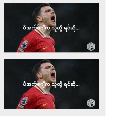
ပီအက်စ်ဂျီက သူတို့ ရင်ဆို...
ပီအက်စ်ဂျီက သူတို့ ရင်ဆို...