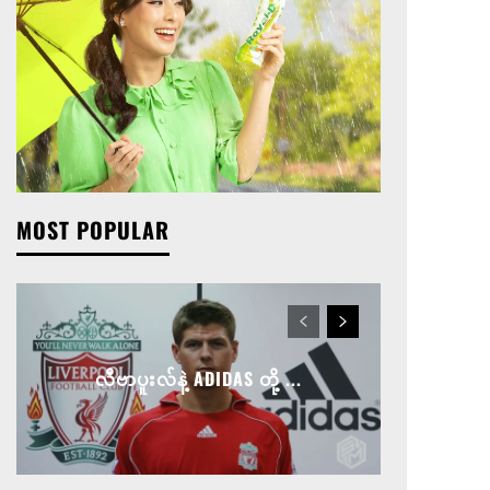
MOST POPULAR
လီဗာပူးလ်နဲ့ ADIDAS တို့ ...