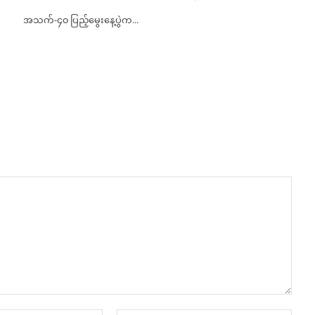
အသက်-၄၀ ပြည့်မွေးနေ့ပွဲက...