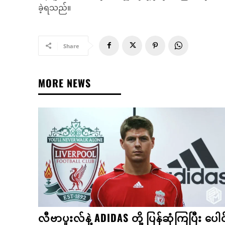
ခဲ့ရသည်။
Share
MORE NEWS
လီဗာပူးလ်နဲ့ ADIDAS တို့ ပြန်ဆုံကြပြီး ပေါင