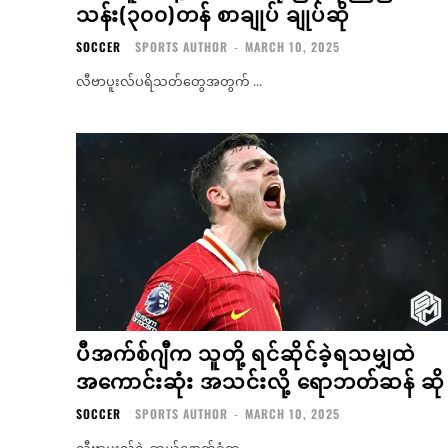
သန်း(၃၀၀)တန် စာချုပ် ချုပ်ဆို
SOCCER
SPORTS AUTHOR
-
MARCH 10, 2025
လီဗာပူးလ်ပရိသတ်တွေအတွက် ...
ပီအက်စ်ဂျီက သူတို့ ရင်ဆိုင်ခဲ့ရသမျှထဲ
အကောင်းဆုံး အသင်းလို့ ရောဘတ်ဆန် ဆို
SOCCER
SPORTS AUTHOR
-
MARCH 10, 2025