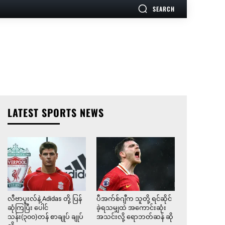
SEARCH
LATEST SPORTS NEWS
လီဗာပူးလ်နဲ့ Adidas တို့ ပြန်
ပီအက်စ်ဂျီက သူတို့ ရင်ဆိုင်
ဆုံကြပြီး ပေါင်
ခဲ့ရသမျှထဲ အကောင်းဆုံး
သန်း(၃၀၀)တန် စာချုပ် ချုပ်
အသင်းလို့ ရောဘတ်ဆန် ဆို