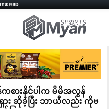
ESTER UNITED
်ကစားနိုင်ပါက မိမိအလွန်
ှား ဆိုခဲ့ပြီး ဘာယီလည်း ကိုဗ