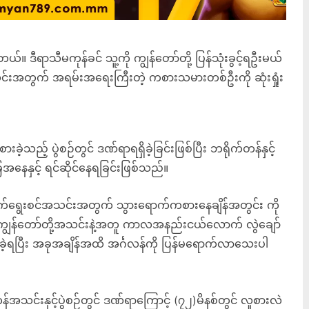
ဒီရာသီမကုန်ခင် သူ့ကို ကျွန်တော်တို့ ပြန်သုံးခွင့်ရဦးမယ်
့အသင်းအတွက် အရမ်းအရေးကြီးတဲ့ ကစားသမားတစ်ဦးကို ဆုံးရှုံး
့် ပွဲစဉ်တွင် ဒဏ်ရာရရှိခဲ့ခြင်းဖြစ်ပြီး ဘရိုက်တန်နှင့်
ေအနေနှင့် ရင်ဆိုင်နေရခြင်းဖြစ်သည်။
လက်ရွေးစင်အသင်းအတွက် သွားရောက်ကစားနေချိန်အတွင်း ကို
့ ကျွန်တော်တို့အသင်းနဲ့အတူ ကာလအနည်းငယ်လောက် လွဲချော်
ိခဲ့ရပြီး အခုအချိန်အထိ အင်္ဂလန်ကို ပြန်မရောက်လာသေးပါ
တန်အသင်းနှင့်ပွဲစဉ်တွင် ဒဏ်ရာကြောင့် (၇၂)မိနစ်တွင် လူစားလဲ