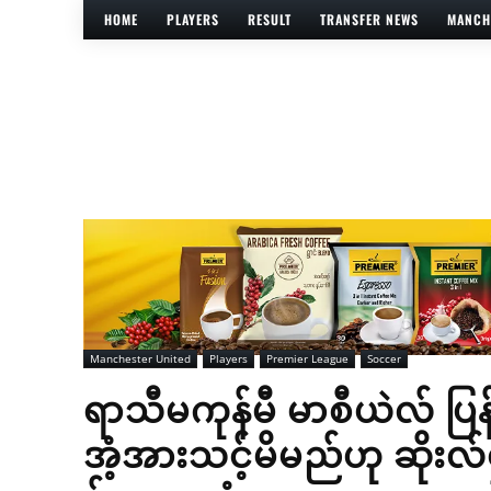
HOME
PLAYERS
RESULT
TRANSFER NEWS
MANCH
Manchester United
Players
Premier League
Soccer
ရာသီမကုန်မီ မာစီယဲလ် ပြန
အံ့အားသင့်မိမည်ဟု ဆိုးလ်ရ