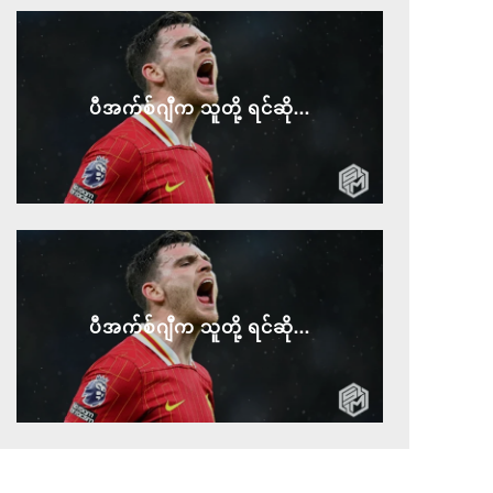
ပီအက်စ်ဂျီက သူတို့ ရင်ဆို...
ပီအက်စ်ဂျီက သူတို့ ရင်ဆို...