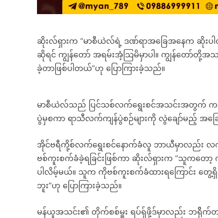
ဆိုးလ်ရှားက ”မာစီယဲလ်ရဲ့ ဒဏ်ရာအခြေအနေက ဆိုးပါတယ်။ 
ဆိုရင် ကျွန်တော် အရမ်းအံ့သြမိမှာပါ။ ကျွန်တော်တို
ခဲ့တာဖြစ်ပါတယ်”ဟု ပြောကြားခဲ့သည်။
မာစီယဲလ်သည် ပြင်သစ်လက်ရွေးစင်အသင်းအတွက် ကစားခဲ့သည
ပွဲမှစကာ ရာသီလက်ကျန်ပွဲစဉ်များကို လွဲချော်မည့် အခြ
အိုင်ဗရီကို့စ်လက်ရွေးစင်နောက်ခံလူ ဘာယီမှာလည်း 
ဗစ်ကူးစက်ခံခဲ့ရခြင်းဖြစ်ကာ ဆိုးလ်ရှားက ”သူကတော
ပါလိမ့်မယ်။ သူက ကိုဗစ်ကူးစက်ခံထားရကြောင်း တွေ့ရှ
ဘူး”ဟု ပြောကြားခဲ့သည်။
မန်ယူအသင်း၏ တိုက်စစ်မှူး ရပ်ရှ်ဖို့ဒ်မှာလည်း ဘရိိုက်