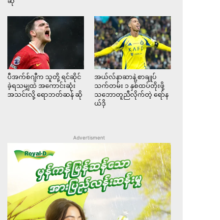
ဆို
ပီအက်စ်ဂျီက သူတို့ ရင်ဆိုင်
အယ်လ်နာဆာနဲ့ စာချုပ်
ခဲ့ရသမျှထဲ အကောင်းဆုံး
သက်တမ်း ၁ နှစ်ထပ်တိုးဖို့
အသင်းလို့ ရောဘတ်ဆန် ဆို
သဘောတူညီလိုက်တဲ့ ရော်န
ယ်ဒို
Advertisment