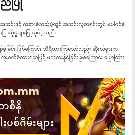
ည်ပြု
င်းနှင့် ကစားခဲ့သည့်ပွဲတွင် အသင်းလူစာရင်းတွင် မပါဝင်ခဲ့
ပြောဆိုမှုများပြုလုပ်ခဲ့သည်။
်ခဲ့ခြင်း ဖြစ်ကြောင်း သိရှိထားကြသော်လည်း ဆိုးလ်ရှားက
်ကူးစက်ခံထားရသဖြင့် မကစားနိုင်ခြင်းဖြစ်ကြောင်း ပြောကြား