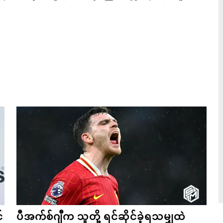
်
ပီအက်စ်ဂျီက သူတို့ ရင်ဆိုင်ခဲ့ရသမျှထဲ