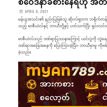
စ်ဝေဒနာခံစားနေရဟု အတ
APRIL 6, 2021
မန်ယူအသင်း၏ နည်းပြဖြစ်သူ ဆိုးလ်ရှားက ဘရိုက်တန်အသ
သည့် မာစီယဲလ်နှင့် ဘာယီတို့နှင့် ပတ်သက်ပြီး ရှင်းလင်း
မာစီယဲလ်သည် ဒဏ်ရာပြဿနာကြောင့် ယင်းပွဲကို လွဲချော
ဒဏ်ရာအခြေအနေကို ပြောကြားခဲ့ပြီး၊ ဘာယီမှာမူ ကိုဗစ
ခဲ့သည်။