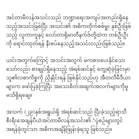
အင်တာမီလန်အသင်းသည် ဘဏ္ဍာရေးအကျပ်အတည်းရှိနေ
သည့်အသင်းဖြစ်ပြီး အသင်း၏ အဓိကတိုက်စစ်မှူး နှစ်ဦးဖြစ်
သည့် လူကာကူနှင့် လော်တာရိုမာတီနက်ဇ်တို့ထဲက တစ်ဦးဦး
ကို ရောင်းထုတ်ရန် နီးစပ်နေသည့်အသင်းလည်းဖြစ်သည်။
ယင်းအတွက်ကြောင့် အသင်းအတွက် မကစားပေးနိုင်သေး
သော်လည်း စာချုပ်ရှိနေသည့် အဲရစ်ဆင်နှင့် တွေ့ဆုံခဲ့ခြင်းမှာ
သူ၏လစာကိစ္စကို ညှိနှိုင်းရန် ဖြစ်နိုင်သည်ဟု အီတလီမီဒီယာ
များက ဖော်ပြခဲ့ကြပြီး အသေးစိတ်အချက်အလက်များကိုမူ
မသိရှိရချေ။
အသက် (၂၉)နှစ်အရွယ်ရှိ အဲရစ်ဆင်သည် ပြီးခဲ့သည့်ရာသီ
စီးရီးအေချန်ပီယံအင်တာမီလန်အသင်း၏ ံပွဲစဉ်များတွင်
အရန်ခုံတွင်သာ အဓိကအချိန်ဖြုန်းခဲ့ရသူ ဖြစ်သည်။