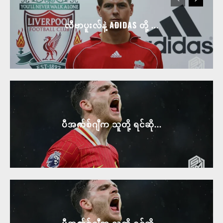
လီဗာပူးလ်နဲ့ ADIDAS တို့ ...
ပီအက်စ်ဂျီက သူတို့ ရင်ဆို...