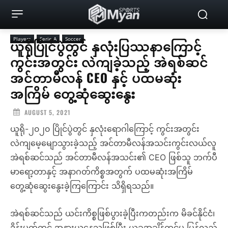
Players
Serie A
Soccer
ယူရိုပြိုင်ပွဲတွင် နှလုံးပြဿနာကြောင့်
ကွင်းအတွင်း လဲကျခဲ့သည့် အဲရစ်ဆင်
အင်တာမီလန် CEO နှင့် ပထမဆုံး
အကြိမ် တွေ့ဆုံဆွေးနွေး
AUGUST 5, 2021
ယူရို-၂၀၂၀ ပြိုင်ပွဲတွင် နှလုံးရောဂါကြောင့် ကွင်းအတွင်း
လဲကျမေ့မျောသွားခဲ့သည့် အင်တာမီလန်အသင်းကွင်းလယ်လူ
အဲရစ်ဆင်သည် အင်တာမီလန်အသင်း၏ CEO ဖြစ်သူ ဘက်ပီ
မာရော့တာနှင့် အနာဂတ်ကိစ္စအတွက် ပထမဆုံးအကြိမ်
တွေ့ဆုံဆွေးနွေးခဲ့ကြကြောင်း သိရှိရသည်။
အဲရစ်ဆင်သည် ယင်းကိစ္စဖြစ်ပွားခဲ့ပြီးကတည်းက မိခင်နိုင်ငံ၊
ဒိန်းမတ်တွင် အနားယူနေသူဖြစ်ပြီး ယခုအချိန်တွင်မူ ပြန်လည်