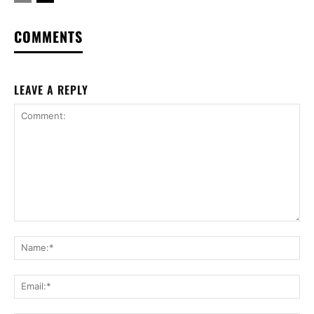
COMMENTS
LEAVE A REPLY
Comment:
Na
Ema