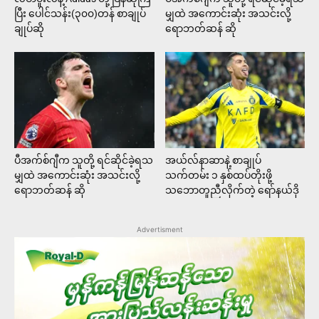
ပြီး ပေါင်သန်း(၃၀၀)တန် စာချုပ်
မျှထဲ အကောင်းဆုံး အသင်းလို့
ချုပ်ဆို
ရောဘတ်ဆန် ဆို
ပီအက်စ်ဂျီက သူတို့ ရင်ဆိုင်ခဲ့ရသ
အယ်လ်နာဆာနဲ့ စာချုပ်
မျှထဲ အကောင်းဆုံး အသင်းလို့
သက်တမ်း ၁ နှစ်ထပ်တိုးဖို့
ရောဘတ်ဆန် ဆို
သဘောတူညီလိုက်တဲ့ ရော်နယ်ဒို
Advertisment