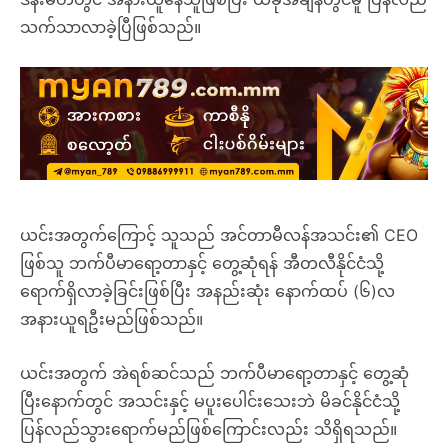
သက်သာလာခဲ့ပြီဖြစ်သည်။
ယင်းအတွက်ကြောင့် သူသည် အင်တာမီလန်အသင်း၏ CEO
ဖြစ်သူ ဘက်ပီမာရော့တာနှင့် တွေ့ဆုံရန် အီတလီနိုင်ငံသို့
ရောက်ရှိလာခဲ့ခြင်းဖြစ်ပြီး အနည်းဆုံး နောက်ထပ် (၆)လ
အနားယူရဦးမည်ဖြစ်သည်။
ယင်းအတွက် အဲရစ်ဆင်သည် ဘက်ပီမာရော့တာနှင့် တွေ့ဆုံ
ပြီးနောက်တွင် အသင်းနှင့် မပူးပေါင်းသေးဘဲ မိခင်နိုင်ငံသို့
ပြန်လည်သွားရောက်မည်ဖြစ်ကြောင်းလည်း သိရှိရသည်။