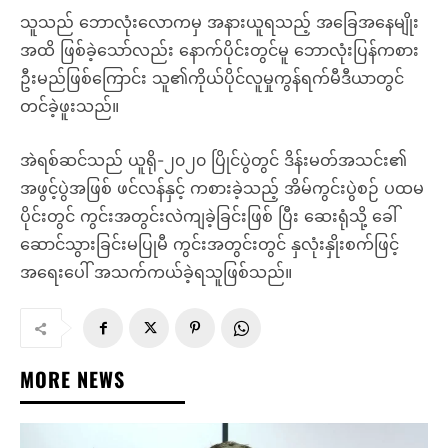
သူသည် ဘောလုံးလောကမှ အနားယူရသည့် အခြေအနေမျိုး
အထိ ဖြစ်ခဲ့သော်လည်း နောက်ပိုင်းတွင်မူ ဘောလုံးပြန်ကစား
ဦးမည်ဖြစ်ကြောင်း သူ၏ကိုယ်ပိုင်လူမှုကွန်ရက်မီဒီယာတွင်
တင်ခဲ့ဖူးသည်။
အဲရစ်ဆင်သည် ယူရို-၂၀၂၀ ပြိုင်ပွဲတွင် ဒိန်းမတ်အသင်း၏
အဖွင့်ပွဲအဖြစ် ဖင်လန်နှင့် ကစားခဲ့သည့် အိမ်ကွင်းပွဲစဉ် ပထမ
ပိုင်းတွင် ကွင်းအတွင်းလဲကျခဲ့ခြင်းဖြစ် ပြီး ဆေးရုံသို့ ခေါ်
ဆောင်သွားခြင်းမပြုမီ ကွင်းအတွင်းတွင် နှလုံးနှိုးစက်ဖြင့်
အရေးပေါ် အသက်ကယ်ခဲ့ရသူဖြစ်သည်။
MORE NEWS