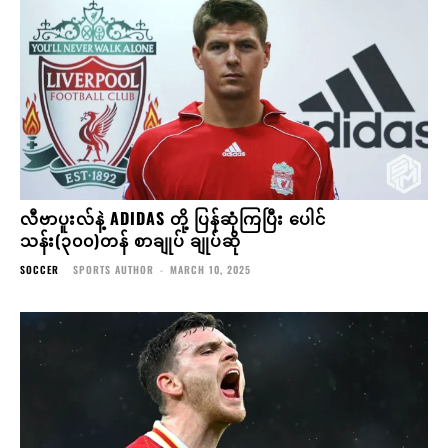
လီဗာပူးလ်နဲ့ ADIDAS တို့ ပြန်ဆုံကြပြီး ပေါင်
သန်း(၃၀၀)တန် စာချုပ် ချုပ်ဆို
SOCCER
SPORTS AUTHOR
-
MARCH 10, 2025