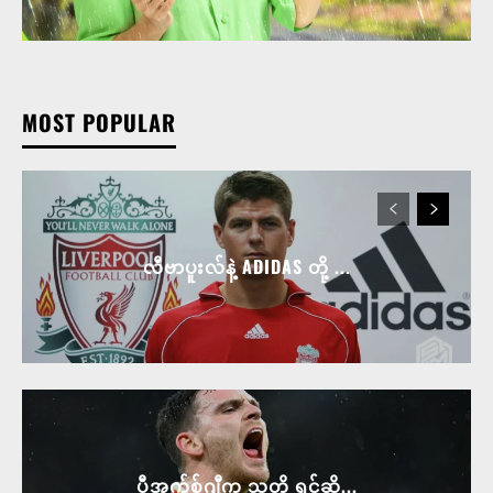
MOST POPULAR
လီဗာပူးလ်နဲ့ ADIDAS တို့ ...
ပီအက်စ်ဂျီက သူတို့ ရင်ဆို...