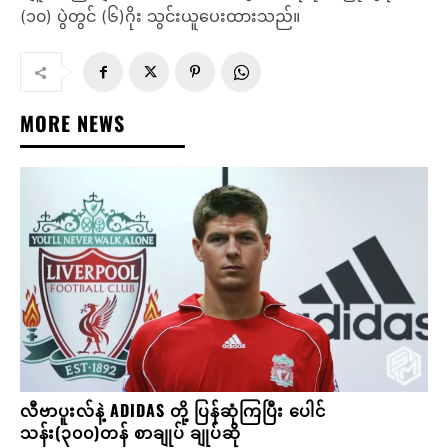
(၁၀) ပွဲတွင် (၆)ဂိုး သွင်းယူပေးထားသည်။
MORE NEWS
လီဗာပူးလ်နဲ့ ADIDAS တို့ ပြန်ဆုံကြပြီး ပေါင်
သန်း(၃၀၀)တန် စာချုပ် ချုပ်ဆို