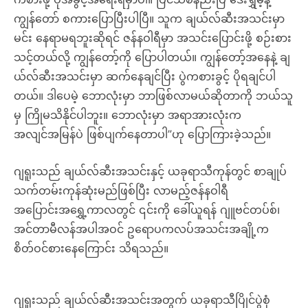
ကျွန်တော် စကားပြောပြီးပါပြီ။ သူက ချယ်လ်ဆီးအသင်းမှာ
မင်း နေရာမရဘူးဆိုရင် ဇန်နဝါရီမှာ အသင်းပြောင်းဖို့ စဉ်းစား
သင့်တယ်လို့ ကျွန်တော့်ကို ပြောပါတယ်။ ကျွန်တော့်အနေနဲ့ ချ
ယ်လ်ဆီးအသင်းမှာ ဆက်နေချင်ပြီး ပွဲကစားခွင့် ပိုရချင်ပါ
တယ်။ ဒါပေမဲ့ ဘောလုံးမှာ ဘာဖြစ်လာမယ်ဆိုတာကို ဘယ်သူ
မှ ကြိုမသိနိုင်ပါဘူး။ ဘောလုံးမှာ အရာအားလုံးက
အလျင်အမြန်ပဲ ဖြစ်ပျက်နေတာပါ”ဟု ပြောကြားခဲ့သည်။
ဂျရူးသည် ချယ်လ်ဆီးအသင်းနှင့် ယခုရာသီကုန်တွင် စာချုပ်
သက်တမ်းကုန်ဆုံးမည်ဖြစ်ပြီး လာမည့်ဇန်နဝါရီ
အပြောင်းအရွှေ့ကာလတွင် ၎င်းကို ခေါ်ယူရန် ဂျူဗင်တပ်စ်၊
အင်တာမီလန်အပါအဝင် ဥရောပကလပ်အသင်းအချို့က
စိတ်ဝင်စားနေကြောင်း သိရသည်။
ဂျရူးသည် ချယ်လ်ဆီးအသင်းအတွက် ယခုရာသီပြိုင်ပွဲစုံ