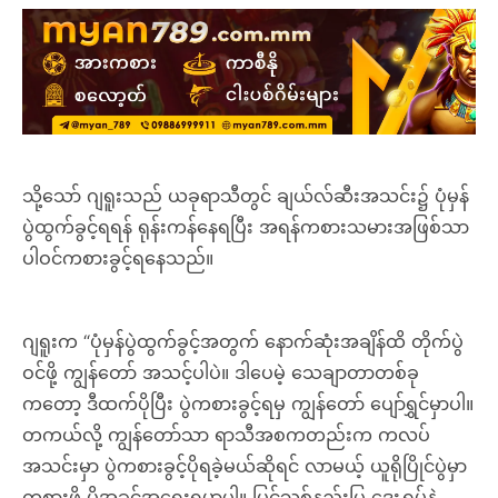
သို့သော် ဂျရူးသည် ယခုရာသီတွင် ချယ်လ်ဆီးအသင်း၌ ပုံမှန်
ပွဲထွက်ခွင့်ရရန် ရုန်းကန်နေရပြီး အရန်ကစားသမားအဖြစ်သာ
ပါဝင်ကစားခွင့်ရနေသည်။
ဂျရူးက “ပုံမှန်ပွဲထွက်ခွင့်အတွက် နောက်ဆုံးအချိန်ထိ တိုက်ပွဲ
ဝင်ဖို့ ကျွန်တော် အသင့်ပါပဲ။ ဒါပေမဲ့ သေချာတာတစ်ခု
ကတော့ ဒီထက်ပိုပြီး ပွဲကစားခွင့်ရမှ ကျွန်တော် ပျော်ရွှင်မှာပါ။
တကယ်လို့ ကျွန်တော်သာ ရာသီအစကတည်းက ကလပ်
အသင်းမှာ ပွဲကစားခွင့်ပိုရခဲ့မယ်ဆိုရင် လာမယ့် ယူရိုပြိုင်ပွဲမှာ
ကစားဖို့ ပိုအခွင့်အရေးရမှာပါ။ ပြင်သစ်နည်းပြ ဒေးရွှမ့်နဲ့