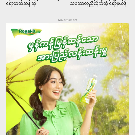
ရောဘတ်ဆန် ဆို
သဘောတူညီလိုက်တဲ့ ရော်နယ်ဒို
Advertisment