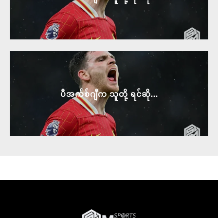
ပီအက်စ်ဂျီက သူတို့ ရင်ဆို...