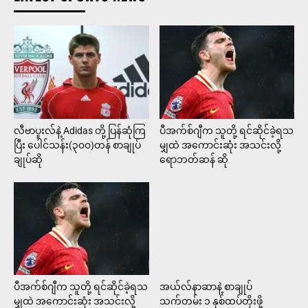
လီဗာပူးလ်နဲ့ Adidas တို့ ပြန်ဆုံကြ
ပီအက်စ်ဂျီက သူတို့ ရင်ဆိုင်ခဲ့ရသ
ပြီး ပေါင်သန်း(၃၀၀)တန် စာချုပ်
မျှထဲ အကောင်းဆုံး အသင်းလို့
ချုပ်ဆို
ရောဘတ်ဆန် ဆို
ပီအက်စ်ဂျီက သူတို့ ရင်ဆိုင်ခဲ့ရသ
အယ်လ်နာဆာနဲ့ စာချုပ်
မျှထဲ အကောင်းဆုံး အသင်းလို့
သက်တမ်း ၁ နှစ်ထပ်တိုးဖို့