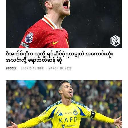
ပီအက်စ်ဂျီက သူတို့ ရင်ဆိုင်ခဲ့ရသမျှထဲ အကောင်းဆုံး
အသင်းလို့ ရောဘတ်ဆန် ဆို
SOCCER
SPORTS AUTHOR
-
MARCH 10, 2025