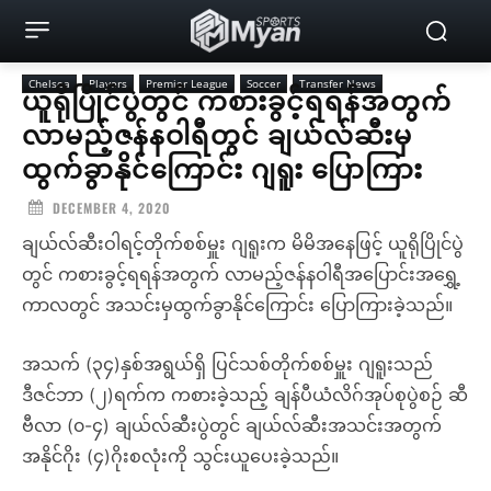
Chelsea
Players
Premier League
Soccer
Transfer News
ယူရိုပြိုင်ပွဲတွင် ကစားခွင့်ရရန်အတွက်
လာမည့်ဇန်နဝါရီတွင် ချယ်လ်ဆီးမှ
ထွက်ခွာနိုင်ကြောင်း ဂျရူး ပြောကြား
DECEMBER 4, 2020
ချယ်လ်ဆီးဝါရင့်တိုက်စစ်မှူး ဂျရူးက မိမိအနေဖြင့် ယူရိုပြိုင်ပွဲ
တွင် ကစားခွင့်ရရန်အတွက် လာမည့်ဇန်နဝါရီအပြောင်းအရွှေ့
ကာလတွင် အသင်းမှထွက်ခွာနိုင်ကြောင်း ပြောကြားခဲ့သည်။
အသက် (၃၄)နှစ်အရွယ်ရှိ ပြင်သစ်တိုက်စစ်မှူး ဂျရူးသည်
ဒီဇင်ဘာ (၂)ရက်က ကစားခဲ့သည့် ချန်ပီယံလိဂ်အုပ်စုပွဲစဉ် ဆီ
ဗီလာ (၀-၄) ချယ်လ်ဆီးပွဲတွင် ချယ်လ်ဆီးအသင်းအတွက်
အနိုင်ဂိုး (၄)ဂိုးစလုံးကို သွင်းယူပေးခဲ့သည်။