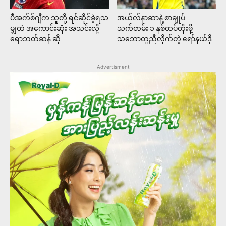
ပီအက်စ်ဂျီက သူတို့ ရင်ဆိုင်ခဲ့ရသ
အယ်လ်နာဆာနဲ့ စာချုပ်
မျှထဲ အကောင်းဆုံး အသင်းလို့
သက်တမ်း ၁ နှစ်ထပ်တိုးဖို့
ရောဘတ်ဆန် ဆို
သဘောတူညီလိုက်တဲ့ ရော်နယ်ဒို
Advertisment