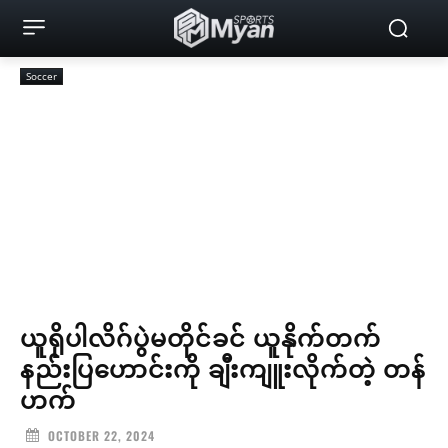
Soccer
ယူရိုပါလိဂ်ပွဲမတိုင်ခင် ယူနိုက်တက်
နည်းပြဟောင်းကို ချီးကျူးလိုက်တဲ့ တန်
ဟက်
OCTOBER 22, 2024