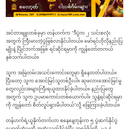
အင်တာဗျူးတစ်ခုမှာ တန်ဟက်က “ဒီပွဲက ၂ သင်းစလုံး
အတွက် ကြီးမားတဲ့ပွဲဖြစ်လာနိုင်ပါတယ်။ မော်ရင်ဟိုလိုနည်းပြ
မျိုးနဲ့ ပြိုင်ဘက်အဖြစ် ရင်ဆိုင်ရမှာကို ကျွန်တော်တကယ်
နှစ်သက်ပါတယ်။
သူက အမြဲတမ်းအသင်းကောင်းတွေမှာ ရှိနေတတ်ပါတယ်။
ပြီးတော့ သူက အောင်မြင်သူတစ်ဦးပါ။ ဆုဖလားအောင်မြင်မှု
တွေလည်းအများကြီးရယူထားနိုင်ခဲ့ပါတယ်။ နည်းပြတွေ
အတွက် သူက ဥပမာကောင်းတစ်ယောက်ပါ။ သူနဲ့ရင်ဆိုင်ရမှာ
ကို ကျွန်တော် စိတ်လှုပ်ရှားမိပါတယ်”လို့ ဖြေကြားခဲ့ပါတယ်။
တန်ဟက်ရဲ့ယူနိုက်တက်ဟာ စနေနေ့တုန်းက ၅ ပွဲဆက်နိုင်ပွဲ
ပျောက်ဆုံးမှုကို အဆုံးသတ်နိုင်ခဲ့ပြီး ဘရန့်ဖို့ဒ်ကို ၂-၁ နဲ့