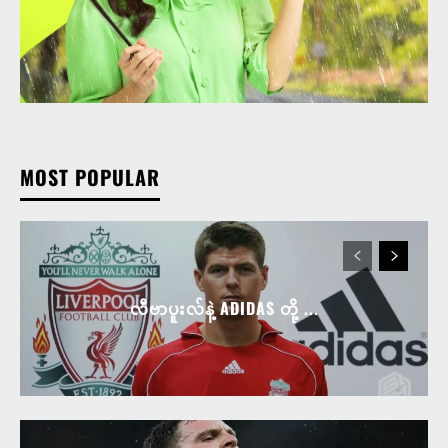
MOST POPULAR
လီဗာပူးလ်နဲ့ ADIDAS တို့ ...