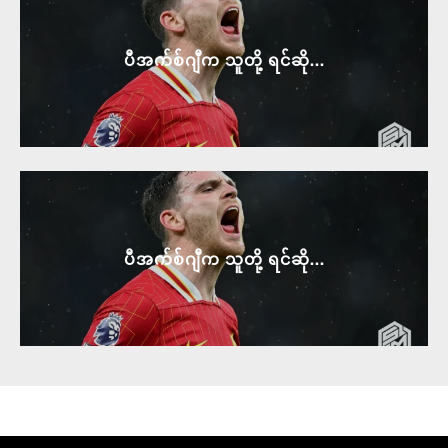
ပီအက်စ်ဂျီက သူတို့ ရင်ဆို...
ပီအက်စ်ဂျီက သူတို့ ရင်ဆို...