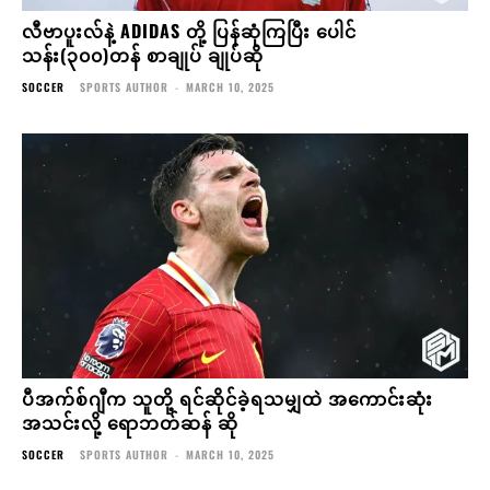
လီဗာပူးလ်နဲ့ ADIDAS တို့ ပြန်ဆုံကြပြီး ပေါင်
သန်း(၃၀၀)တန် စာချုပ် ချုပ်ဆို
SOCCER
SPORTS AUTHOR
-
MARCH 10, 2025
ပီအက်စ်ဂျီက သူတို့ ရင်ဆိုင်ခဲ့ရသမျှထဲ အကောင်းဆုံး
အသင်းလို့ ရောဘတ်ဆန် ဆို
SOCCER
SPORTS AUTHOR
-
MARCH 10, 2025