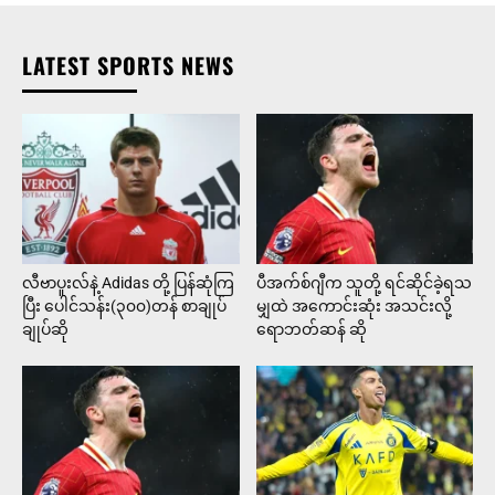
LATEST SPORTS NEWS
လီဗာပူးလ်နဲ့ Adidas တို့ ပြန်ဆုံကြ
ပီအက်စ်ဂျီက သူတို့ ရင်ဆိုင်ခဲ့ရသ
ပြီး ပေါင်သန်း(၃၀၀)တန် စာချုပ်
မျှထဲ အကောင်းဆုံး အသင်းလို့
ချုပ်ဆို
ရောဘတ်ဆန် ဆို