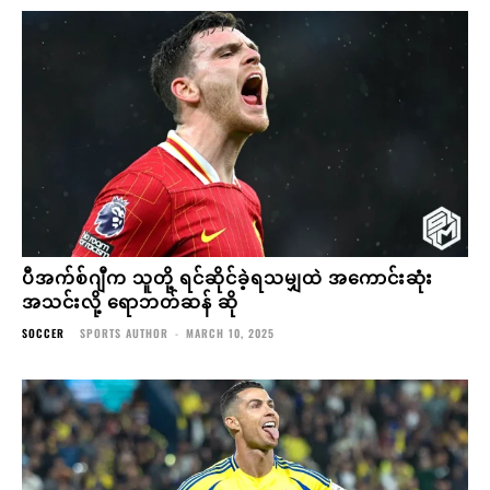
ပီအက်စ်ဂျီက သူတို့ ရင်ဆိုင်ခဲ့ရသမျှထဲ အကောင်းဆုံး
အသင်းလို့ ရောဘတ်ဆန် ဆို
SOCCER
SPORTS AUTHOR
-
MARCH 10, 2025