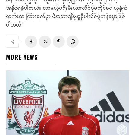
အနိုင်ရခဲ့ပါတယ်။ လာမယ့်ပရီးမီးယားလိဂ်ပွဲမတိုင်ခင် ယူနိုက်
တက်ဟာ ကြားရက်မှာ ဖီနာဘာချီနဲ့ယူရိုပါလိဂ်ပွဲကန်ရမှာဖြစ်
ပါတယ်။
MORE NEWS