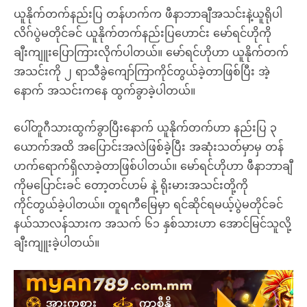
ယူနိုက်တက်နည်းပြ တန်ဟက်က ဖီနာဘာချီအသင်းနဲ့ယူရိုပါ
လိဂ်ပွဲမတိုင်ခင် ယူနိုက်တက်နည်းပြဟောင်း မော်ရင်ဟိုကို
ချီးကျူးပြောကြားလိုက်ပါတယ်။ မော်ရင်ဟိုဟာ ယူနိုက်တက်
အသင်းကို ၂ ရာသီခွဲကျော်ကြာကိုင်တွယ်ခဲ့တာဖြစ်ပြီး အဲ့
နောက် အသင်းကနေ ထွက်ခွာခဲ့ပါတယ်။
ပေါ်တူဂီသားထွက်ခွာပြီးနောက် ယူနိုက်တက်ဟာ နည်းပြ ၃
ယောက်အထိ အပြောင်းအလဲဖြစ်ခဲ့ပြီး အဆုံးသတ်မှာမှ တန်
ဟက်ရောက်ရှိလာခဲ့တာဖြစ်ပါတယ်။ မော်ရင်ဟိုဟာ ဖီနာဘာချီ
ကိုမပြောင်းခင် တော့တင်ဟမ် နဲ့ ရိုးမားအသင်းတို့ကို
ကိုင်တွယ်ခဲ့ပါတယ်။ တူရကီမြေမှာ ရင်ဆိုင်ရမယ့်ပွဲမတိုင်ခင်
နယ်သာလန်သားက အသက် ၆၁ နှစ်သားဟာ အောင်မြင်သူလို့
ချီးကျူးခဲ့ပါတယ်။