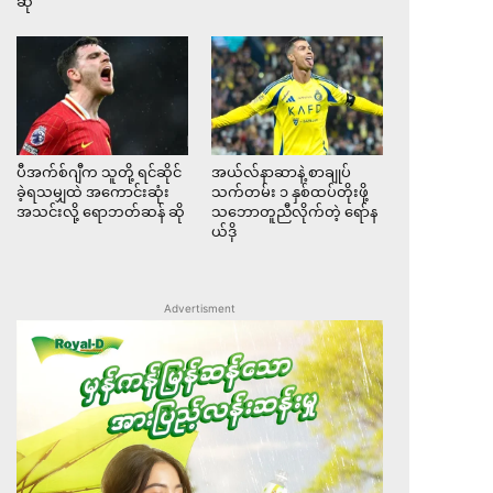
ဆို
ပီအက်စ်ဂျီက သူတို့ ရင်ဆိုင်
အယ်လ်နာဆာနဲ့ စာချုပ်
ခဲ့ရသမျှထဲ အကောင်းဆုံး
သက်တမ်း ၁ နှစ်ထပ်တိုးဖို့
အသင်းလို့ ရောဘတ်ဆန် ဆို
သဘောတူညီလိုက်တဲ့ ရော်န
ယ်ဒို
Advertisment