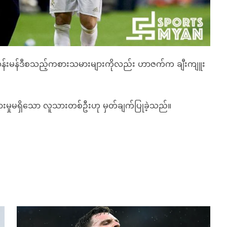
ဖာလန်းမန်ဒီစသည့်ကစားသမားများကိုလည်း ဟာဇက်က ချီးကျူး
ှားမှုမရှိသော လူသားတစ်ဦးဟု မှတ်ချက်ပြုခဲ့သည်။