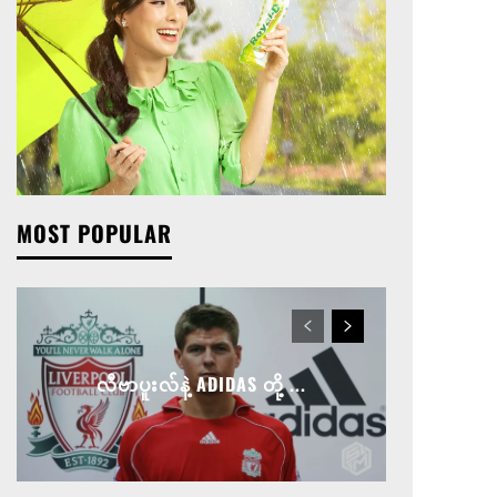
MOST POPULAR
လီဗာပူးလ်နဲ့ ADIDAS တို့ ...