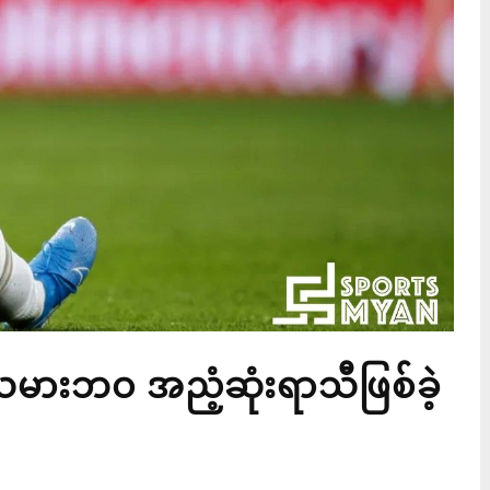
ားဘဝ အညံ့ဆုံးရာသီဖြစ်ခဲ့