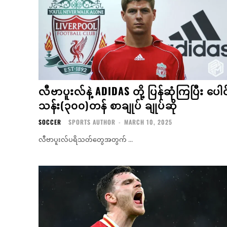
လီဗာပူးလ်နဲ့ ADIDAS တို့ ပြန်ဆုံကြပြီး ပေါင
သန်း(၃၀၀)တန် စာချုပ် ချုပ်ဆို
SOCCER
SPORTS AUTHOR
-
MARCH 10, 2025
လီဗာပူးလ်ပရိသတ်တွေအတွက် ...