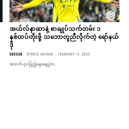
အယ်လ်နာဆာနဲ့ စာချုပ်သက်တမ်း ၁
နှစ်ထပ်တိုးဖို့ သဘောတူညီလိုက်တဲ့ ရော်နယ်
ဒို
SOCCER
SPORTS AUTHOR
-
FEBRUARY 11, 2025
အသက်-၄၀ ပြည့်မွေးနေ့ပွဲက...