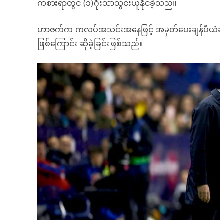
ကစားရာတွင် (၁)ဂိုးသာသွင်းယူနိုင်ခဲ့သည်။
ဟာဇက်က ကလပ်အသင်းအနေဖြင့် အမှတ်ပေးချန်ပီယံဆုရယူ
ဖြစ်ကြောင်း ဆိုခဲ့ခြင်းဖြစ်သည်။