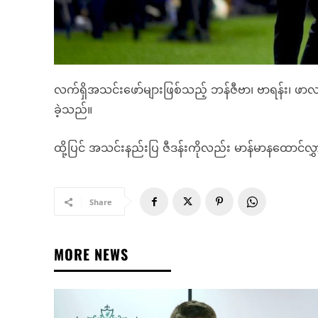
လက်ရှိအသင်းဖော်များဖြစ်သည့် ဘန်ဇီဗာ၊ ဗာရန်း၊ 
ခဲ့သည်။
ထို့ပြင် အသင်းနည်းပြ ဇီဒန်းကိုလည်း မာန်မာနထောင်လွ
Share
MORE NEWS