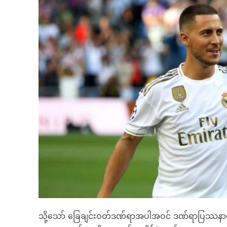
သို့သော် ခြေချင်းဝတ်ဒဏ်ရာအပါအဝင် ဒဏ်ရာပြဿနာများကြောင