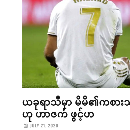
ယခုရာသီမှာ မိမိ၏ကစားသမ
ဟု ဟာဇက် ဖွင့်ဟ
JULY 21, 2020