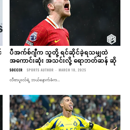
်
ပီအက်စ်ဂျီက သူတို့ ရင်ဆိုင်ခဲ့ရသမျှထဲ
အကောင်းဆုံး အသင်းလို့ ရောဘတ်ဆန် ဆို
SOCCER
SPORTS AUTHOR
-
MARCH 10, 2025
လီဗာပူးလ်ရဲ့ ဘယ်နောက်ခံက...