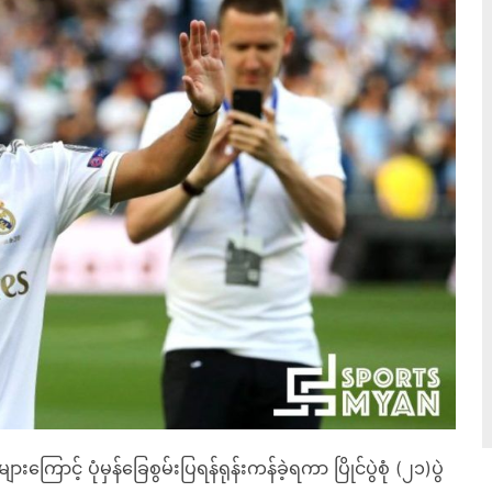
့် ပုံမှန်ခြေစွမ်းပြရန်ရုန်းကန်ခဲ့ရကာ ပြိုင်ပွဲစုံ (၂၁)ပွဲ