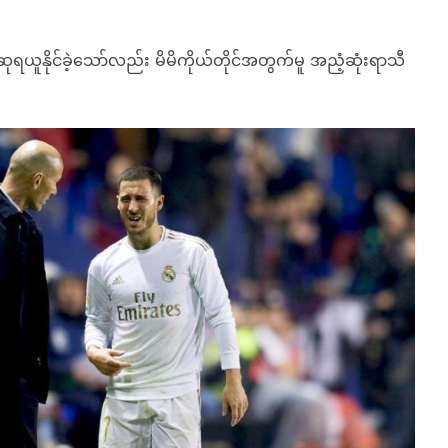
နိုင်ခဲ့သော်လည်း မိမိကိုယ်တိုင်အတွက်မူ အညံ့ဆုံးရာသီ