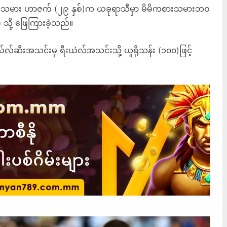
သမား ဟာဇက် (၂၉ နှစ်)က ယခုရာသီမှာ မိမိကစားသမားဘဝ
 သို့ ဖြေကြားခဲ့သည်။
်ဆီးအသင်းမှ ရီးယဲလ်အသင်းသို့ ယူရိုသန်း (၁၀၀)ဖြင့်