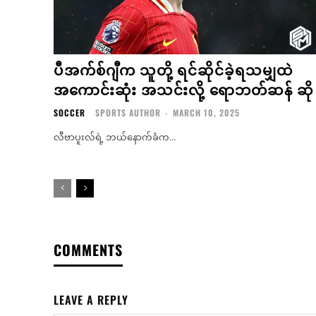
ပီအက်စ်ဂျီက သူတို့ ရင်ဆိုင်ခဲ့ရသမျှထဲ
အကောင်းဆုံး အသင်းလို့ ရောဘတ်ဆန် ဆို
SOCCER
SPORTS AUTHOR
-
MARCH 10, 2025
လီဗာပူးလ်ရဲ့ ဘယ်နောက်ခံက...
COMMENTS
LEAVE A REPLY