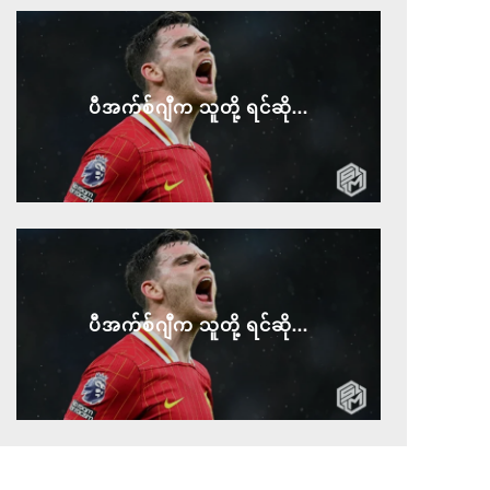
ပီအက်စ်ဂျီက သူတို့ ရင်ဆို...
ပီအက်စ်ဂျီက သူတို့ ရင်ဆို...