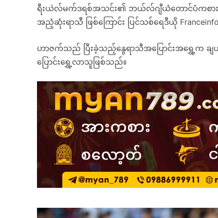
ရီးယဲလ်မက်ဒရစ်အသင်း၏ ဘယ်လ်ဂျီယံတောင်ပံကစား
အညံ့ဆုံးရာသီ ဖြစ်ကြောင်း ပြင်သစ်ရေဒီယို Franceinfo
ဟာဇက်သည် ပြီးခဲ့သည့်နွေရာသီအပြောင်းအရွှေ့က ချယ်လ
ပြောင်းရွှေ့လာသူဖြစ်သည်။