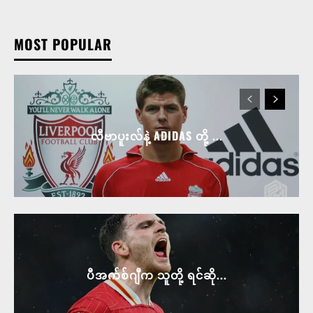
MOST POPULAR
လီဗာပူးလ်နဲ့ ADIDAS တို့ ...
ပီအက်စ်ဂျီက သူတို့ ရင်ဆို...