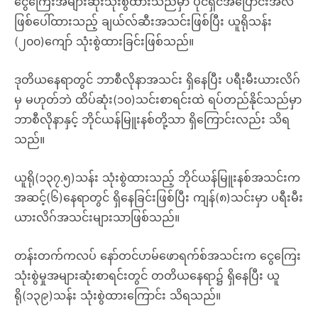
ငွေကြေးအများဆုံးသုံးစွဲထားသည်မှာ ပိုင်ရှင်အပြောင်းအလဲ
ဖြစ်ပေါ်ထားသည့် ချယ်လ်ဆီးအသင်းဖြစ်ပြီး ယူရိုသန်း
(၂၀၀)ကျော် သုံးစွဲထားခြင်းဖြစ်သည်။
ဒုတိယနေရာတွင် ဘာစီလိုနာအသင်း ရှိနေပြီး ပရီးမီးယားလိဂ်
မှ မဟုတ်ဘဲ ထိပ်ဆုံး(၁၀)သင်းစာရင်းထဲ ရပ်တည်နိုင်သည်မှာ
ဘာစီလိုနာနှင့် ဘိုင်ယန်မြူးနစ်တို့သာ ရှိကြောင်းလည်း သိရ
သည်။
ယူရို(၁၃၇.၅)သန်း သုံးစွဲထားသည့် ဘိုင်ယန်မြူးနစ်အသင်းက
အဆင့်(၆)နေရာတွင် ရှိနေခြင်းဖြစ်ပြီး ကျန်(၈)သင်းမှာ ပရီးမီး
ယားလိဂ်အသင်းများသာဖြစ်သည်။
တန်းတက်ကလပ် နော်တင်ဟမ်ဖောရက်စ်အသင်းက ငွေကြေး
သုံးစွဲမှုအများဆုံးစာရင်းတွင် တတိယနေရာ၌ ရှိနေပြီး ယူ
ရို(၁၃၉)သန်း သုံးစွဲထားကြောင်း သိရသည်။