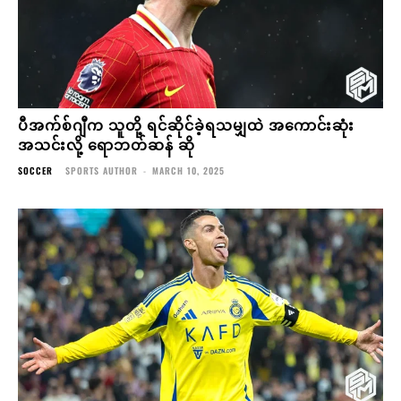
ပီအက်စ်ဂျီက သူတို့ ရင်ဆိုင်ခဲ့ရသမျှထဲ အကောင်းဆုံး
အသင်းလို့ ရောဘတ်ဆန် ဆို
SOCCER
SPORTS AUTHOR
-
MARCH 10, 2025