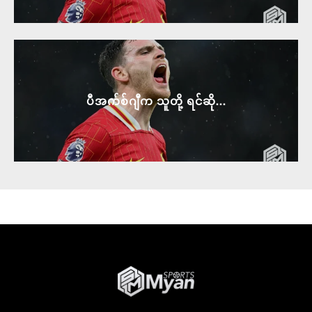
ပီအက်စ်ဂျီက သူတို့ ရင်ဆို...