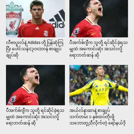
လီဗာပူးလ်နဲ့ Adidas တို့ ပြန်ဆုံကြ
ပီအက်စ်ဂျီက သူတို့ ရင်ဆိုင်ခဲ့ရသ
ပြီး ပေါင်သန်း(၃၀၀)တန် စာချုပ်
မျှထဲ အကောင်းဆုံး အသင်းလို့
ချုပ်ဆို
ရောဘတ်ဆန် ဆို
ပီအက်စ်ဂျီက သူတို့ ရင်ဆိုင်ခဲ့ရသ
အယ်လ်နာဆာနဲ့ စာချုပ်
မျှထဲ အကောင်းဆုံး အသင်းလို့
သက်တမ်း ၁ နှစ်ထပ်တိုးဖို့
ရောဘတ်ဆန် ဆို
သဘောတူညီလိုက်တဲ့ ရော်နယ်ဒို