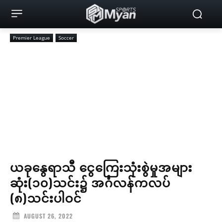
Premier League
Soccer
ယခုနွေရာသီ ငွေကြေးသုံးစွဲမှုအများ
ဆုံး(၁၀)သင်း၌ အင်္ဂလန်ကလပ်
(၈)သင်းပါဝင်
AUGUST 26, 2022