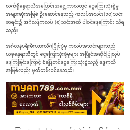
လက်ရှိနွေရာသီအပြောင်းအရွှေ့ကာလတွင် ငွေကြေးသုံးစွဲမှု
အများဆုံးအဖြစ် ဦးဆောင်နေသည့် ကလပ်အသင်း(၁၀)သင်း
စာရင်း၌ အင်္ဂလန်ကလပ် (၈)သင်းအထိ ပါဝင်နေကြောင်း သိရ
သည်။
အင်္ဂလန်ပရီးမီးယားလိဂ်ပြိုင်ပွဲမှ ကလပ်အသင်းများသည်
ယခုနွေရာသီတွင် ငွေကြေးသုံးစွဲမှုများ အပြိုင်အဆိုင်ပြုလုပ်
နေကြခြင်းကြောင့် စံချိန်တင်ငွေကြေးသုံးစွဲသည့် နွေရာသီ
အဖြစ်လည်း မှတ်တမ်းဝင်နေသည်။