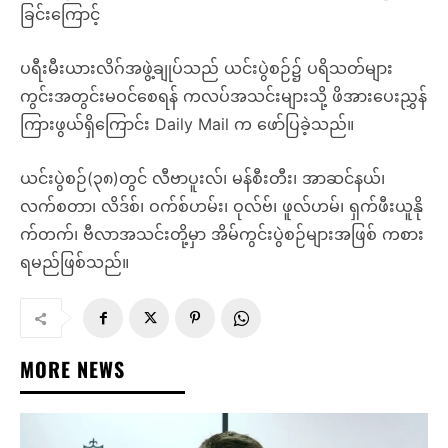
ခြင်းကြောင့်
ပရီးမီးယားလိဂ်အဖွဲ့ချုပ်သည် ယင်းပွဲစဉ်၌ ပရိသတ်များ
ကွင်းအတွင်းမဝင်စေရန် ကလပ်အသင်းများသို့ ဖိအားပေးညွှန်
ကြားဖွယ်ရှိကြောင်း Daily Mail က ဖော်ပြခဲ့သည်။
ယင်းပွဲစဉ်(၃၈)တွင် လီဗာပူးလ်၊ မန်စီးတီး၊ အာဆင်နယ်၊
လက်စတာ၊ လိဒ်စ်၊ ဝက်စ်ဟမ်း၊ ဝုလ်ဗ်၊ ဖူလ်ဟမ်၊ ရှက်ဖီးယူနို
က်တက်၊ ဗီလာအသင်းတို့မှာ အိမ်ကွင်းပွဲစဉ်များအဖြစ် ကစား
ရမည်ဖြစ်သည်။
MORE NEWS