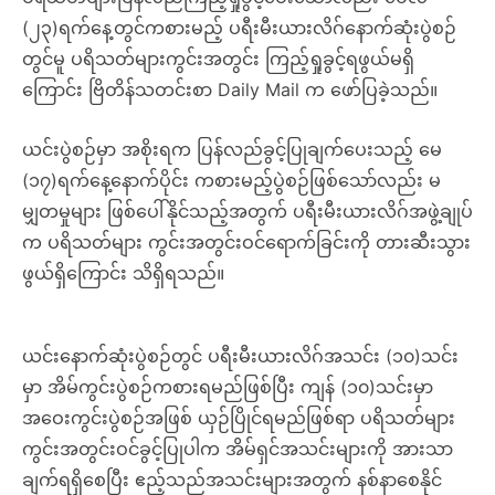
(၂၃)ရက်နေ့တွင်ကစားမည့် ပရီးမီးယားလိဂ်နောက်ဆုံးပွဲစဉ်
တွင်မူ ပရိသတ်များကွင်းအတွင်း ကြည့်ရှုခွင့်ရဖွယ်မရှိ
ကြောင်း ဗြိတိန်သတင်းစာ Daily Mail က ဖော်ပြခဲ့သည်။
ယင်းပွဲစဉ်မှာ အစိုးရက ပြန်လည်ခွင့်ပြုချက်ပေးသည့် မေ
(၁၇)ရက်နေ့နောက်ပိုင်း ကစားမည့်ပွဲစဉ်ဖြစ်သော်လည်း မ
မျှတမှုများ ဖြစ်ပေါ်နိုင်သည့်အတွက် ပရီးမီးယားလိဂ်အဖွဲ့ချုပ်
က ပရိသတ်များ ကွင်းအတွင်းဝင်ရောက်ခြင်းကို တားဆီးသွား
ဖွယ်ရှိကြောင်း သိရှိရသည်။
ယင်းနောက်ဆုံးပွဲစဉ်တွင် ပရီးမီးယားလိဂ်အသင်း (၁၀)သင်း
မှာ အိမ်ကွင်းပွဲစဉ်ကစားရမည်ဖြစ်ပြီး ကျန် (၁၀)သင်းမှာ
အဝေးကွင်းပွဲစဉ်အဖြစ် ယှဉ်ပြိုင်ရမည်ဖြစ်ရာ ပရိသတ်များ
ကွင်းအတွင်းဝင်ခွင့်ပြုပါက အိမ်ရှင်အသင်းများကို အားသာ
ချက်ရရှိစေပြီး ဧည့်သည်အသင်းများအတွက် နစ်နာစေနိုင်