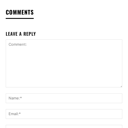
COMMENTS
LEAVE A REPLY
Comment:
Na
Ema
Web