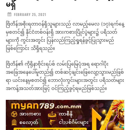
မရှိ
FEBRUARY 25, 2021
ဗြိတိန်အစိုးရတာဝန်ရှိသူများသည် လာမည့်မေလ (၁၇)ရက်နေ့
မှစတင်၍ နိုင်ငံတစ်ဝန်းရှိ အားကစားပြိုင်ပွဲများ၌ ပရိသတ်
များကို ကွင်းအတွင်း ပြန်လည်ကြည့်ရှုရန်ခွင့်ပြုသွားမည်
ဖြစ်ကြောင်း သိရှိရသည်။
ဗြိတိန်၏ ကိုရိုနာဗိုင်းရပ်စ် လမ်းပြမြေပုံအရ ရောဂါပိုး
အခြေအနေပေါ်မူတည်၍ တစ်ဆင့်ချင်းဖြေလျော့သွားမည်ဖြစ်
ရာ ယင်းနေ့မှစတင်၍ ဘောလုံးကွင်းများအတွင်း ပရိသတ်များ
အကန့်အသတ်အားဖြင့် ဝင်ကြည့်ခွင့်ရမည်ဖြစ်သည်။