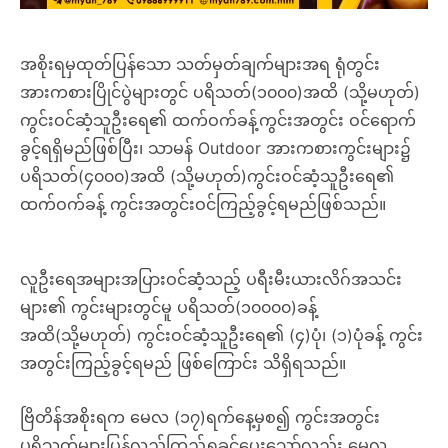
အစိုးရမှထုတ်ပြန်သော သတ်မှတ်ချက်များအရ ရုံတွင်း
အားကစားပြိုင်ပွဲများတွင် ပရိသတ်(၁၀၀၀)အထိ (သို့မဟုတ်)
ကွင်းဝင်ဆံ့သူဦးရေ၏ ထက်ဝက်ခန့်ကွင်းအတွင်း ဝင်ရောက်
ခွင့်ရရှိမည်ဖြစ်ပြီး၊ သာမန် Outdoor အားကစားကွင်းများ၌
ပရိသတ်(၄၀၀၀)အထိ (သို့မဟုတ်)ကွင်းဝင်ဆံ့သူဦးရေ၏
ထက်ဝက်ခန့် ကွင်းအတွင်းဝင်ကြည့်ခွင့်ရမည်ဖြစ်သည်။
လူဦးရေအများအပြားဝင်ဆံ့သည့် ပရီးမီးယားလိဂ်အသင်း
များ၏ ကွင်းများတွင်မူ ပရိသတ်(၁၀၀၀၀)ခန့်
အထိ(သို့မဟုတ်) ကွင်းဝင်ဆံ့သူဦးရေ၏ (၄)ပုံ၊ (၁)ပုံခန့် ကွင်း
အတွင်းကြည့်ခွင့်ရမည် ဖြစ်ကြောင်း သိရှိရသည်။
ဗြိတိန်အစိုးရက မေလ (၁၇)ရက်နေ့မှစ၍ ကွင်းအတွင်း
ပရိသတ်များပြန်လည်ကြည့်ရှုခွင့်ပေးသော်လည်း မေလ