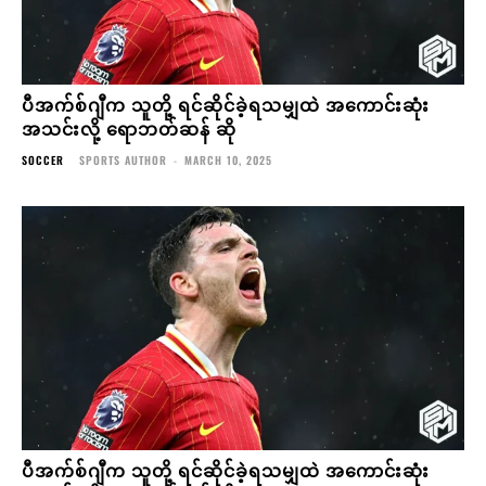
ပီအက်စ်ဂျီက သူတို့ ရင်ဆိုင်ခဲ့ရသမျှထဲ အကောင်းဆုံး
အသင်းလို့ ရောဘတ်ဆန် ဆို
SOCCER
SPORTS AUTHOR
-
MARCH 10, 2025
ပီအက်စ်ဂျီက သူတို့ ရင်ဆိုင်ခဲ့ရသမျှထဲ အကောင်းဆုံး