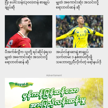
ပြီး ပေါင်သန်း(၃၀၀)တန် စာချုပ်
မျှထဲ အကောင်းဆုံး အသင်းလို့
ချုပ်ဆို
ရောဘတ်ဆန် ဆို
ပီအက်စ်ဂျီက သူတို့ ရင်ဆိုင်ခဲ့ရသ
အယ်လ်နာဆာနဲ့ စာချုပ်
မျှထဲ အကောင်းဆုံး အသင်းလို့
သက်တမ်း ၁ နှစ်ထပ်တိုးဖို့
ရောဘတ်ဆန် ဆို
သဘောတူညီလိုက်တဲ့ ရော်နယ်ဒို
Advertisment