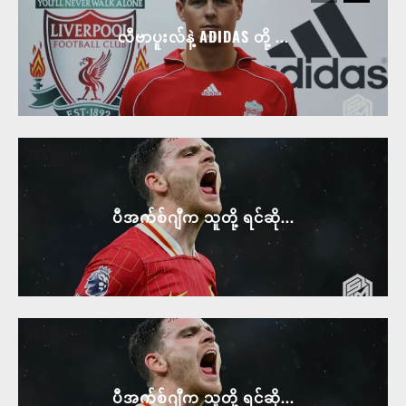
လီဗာပူးလ်နဲ့ ADIDAS တို့ ...
ပီအက်စ်ဂျီက သူတို့ ရင်ဆို...
ပီအက်စ်ဂျီက သူတို့ ရင်ဆို...