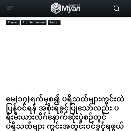
Players
Premier League
Soccer
မေ(၁၇)ရက်မှစ၍ ပရိသတ်များကွင်းထဲ
ပြန်ဝင်ရန် အစိုးရခွင့်ပြုသော်လည်း ပ
ရီးမီးယားလိဂ်နောက်ဆုံးပွဲစဉ်တွင်
ပရိသတ်များ ကွင်းအတွင်းဝင်ခွင့်ရဖွယ်