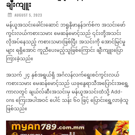
ချီးကျူး
AUGUST 5, 2023
မန်ယူအသင်းခေါင်းဆောင် ဘရူနိုဖာနန်ဒက်စ်က အသင်းဖော်
ကွင်းလယ်ကစားသမား မေဆန်မောင့်သည် ၎င်းတို့အသင်း
လိုအပ်နေသည့် ကစားသမားဖြစ်ပြီး အသင်းကို အောင်မြင်မှု
များ ရရှိအောင် ကူညီပေးမည့်သူဖြစ်ကြောင်း ချီးကျူးပြော
ကြားခဲ့သည်။
အသက် ၂၄ နှစ်အရွယ်ရှိ အင်္ဂလန်လက်ရွေးစင်ကွင်းလယ်
ကစားသမား မေဆန်မောင့်သည် ယခုနွေရာသီအပြောင်းအရွှေ့
ကာလတွင် ချယ်လ်ဆီးအသင်းမှ မန်ယူအသင်းထံသို့ Add-
ons ကြေးအပါအဝင် ပေါင် သန်း ၆၀ ဖြင့် ပြောင်းရွှေ့လာခဲ့သူ
ဖြစ်သည်။