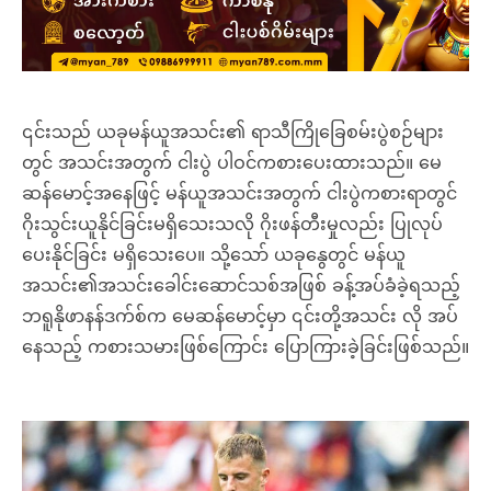
၎င်းသည် ယခုမန်ယူအသင်း၏ ရာသီကြိုခြေစမ်းပွဲစဉ်များ
တွင် အသင်းအတွက် ငါးပွဲ ပါဝင်ကစားပေးထားသည်။ မေ
ဆန်မောင့်အနေဖြင့် မန်ယူအသင်းအတွက် ငါးပွဲကစားရာတွင်
ဂိုးသွင်းယူနိုင်ခြင်းမရှိသေးသလို ဂိုးဖန်တီးမှုလည်း ပြုလုပ်
ပေးနိုင်ခြင်း မရှိသေးပေ။ သို့သော် ယခုနွေတွင် မန်ယူ
အသင်း၏အသင်းခေါင်းဆောင်သစ်အဖြစ် ခန့်အပ်ခံခဲ့ရသည့်
ဘရူနိုဖာနန်ဒက်စ်က မေဆန်မောင့်မှာ ၎င်းတို့အသင်း လို အပ်
နေသည့် ကစားသမားဖြစ်ကြောင်း ပြောကြားခဲ့ခြင်းဖြစ်သည်။