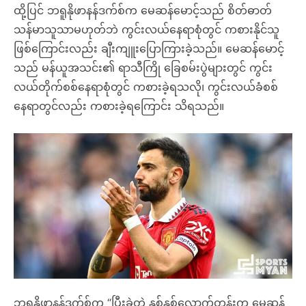
ထို့ပြင် ဘရူနိုဖာနန်ဒက်စ်က မေဆန်မောင့်သည် စိတ်ဓာတ်
သန်မာသူသာမဟုတ်ဘဲ ကွင်းလယ်နေရာစုံတွင် ကစားနိုင်သူ
ဖြစ်ကြောင်းလည်း ချီးကျူးပြောကြားခဲ့သည်။ မေဆန်မောင့်
သည် မန်ယူအသင်း၏ ရာသီကြို ခြေစမ်းပွဲများတွင် ကွင်း
လယ်တိုက်စစ်နေရာစုံတွင် ကစားခဲ့ရသလို၊ ကွင်းလယ်ခံစစ်
နေရာတွင်လည်း ကစားခဲ့ရကြောင်း သိရသည်။
ဘရူနိုဖာနန်ဒက်စ်က “ပြီးခဲ့တဲ့ နှစ်နှစ်လောက်တုန်းက မေဆန်