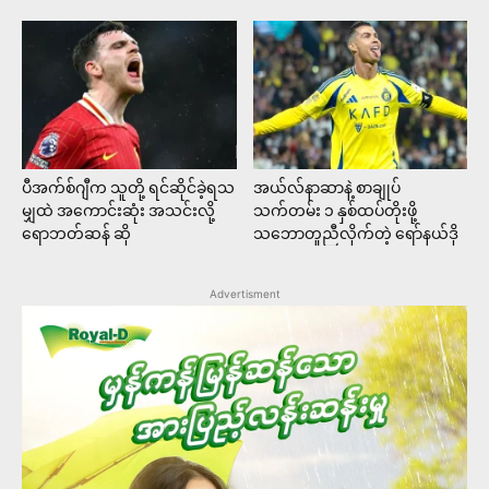
ပီအက်စ်ဂျီက သူတို့ ရင်ဆိုင်ခဲ့ရသ
အယ်လ်နာဆာနဲ့ စာချုပ်
မျှထဲ အကောင်းဆုံး အသင်းလို့
သက်တမ်း ၁ နှစ်ထပ်တိုးဖို့
ရောဘတ်ဆန် ဆို
သဘောတူညီလိုက်တဲ့ ရော်နယ်ဒို
Advertisment