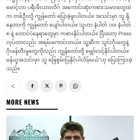
မောင့်ဟာ ပရီးမီးယားလိဂ် အကောင်းဆုံးကစားသမားတွေထဲ
က တစ်ဦးလို့ ကျွန်တော် ပြောခဲ့ဖူးပါတယ်။ အသင်းမှာ သူ ရှိ
နေတာကို ကျွန်တော် ပျော်ပါတယ်။ သူဟာ နံပါတ် ၁၀၊ နံပါတ်
၈ နဲ့ တောင်ပံနေရာတွေမှာ ကစားနိုင်ပါတယ်။ ပြီးတော့ Press
လုပ်တာလည်း အရမ်းကောင်းတယ်။ သူ့ဆီက သွင်းဂိုးတွေနဲ့
ဂိုးဖန်တီးမှုတွေကိုလည်း ကျွန်တော်တို့ မျှော်လင့်နိုင်ပါတယ်။
မန်ယူအသင်းမှာ သူ ခြေစွမ်းပြနိုင်ပါလိမ့်မယ်”ဟု ပြောကြားခဲ့
သည်။
MORE NEWS