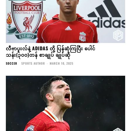
လီဗာပူးလ်နဲ့ ADIDAS တို့ ပြန်ဆုံကြပြီး ပေါင်
သန်း(၃၀၀)တန် စာချုပ် ချုပ်ဆို
SOCCER
SPORTS AUTHOR
-
MARCH 10, 2025