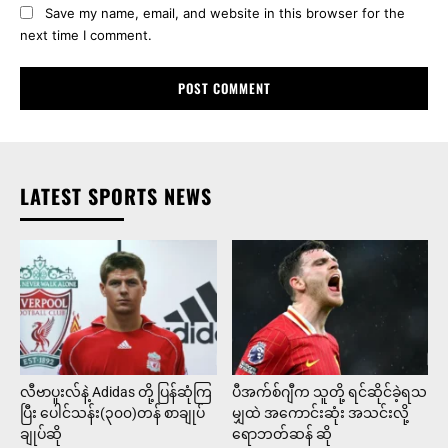
Save my name, email, and website in this browser for the
next time I comment.
LATEST SPORTS NEWS
လီဗာပူးလ်နဲ့ Adidas တို့ ပြန်ဆုံကြ
ပီအက်စ်ဂျီက သူတို့ ရင်ဆိုင်ခဲ့ရသ
ပြီး ပေါင်သန်း(၃၀၀)တန် စာချုပ်
မျှထဲ အကောင်းဆုံး အသင်းလို့
ချုပ်ဆို
ရောဘတ်ဆန် ဆို