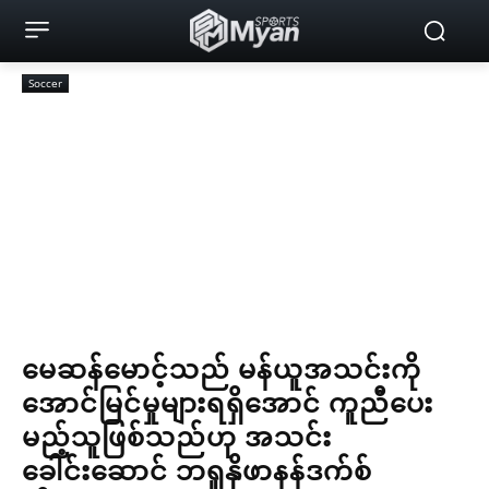
Soccer
မေဆန်မောင့်သည် မန်ယူအသင်းကို
အောင်မြင်မှုများရရှိအောင် ကူညီပေး
မည့်သူဖြစ်သည်ဟု အသင်း
ခေါင်းဆောင် ဘရူနိုဖာနန်ဒက်စ်