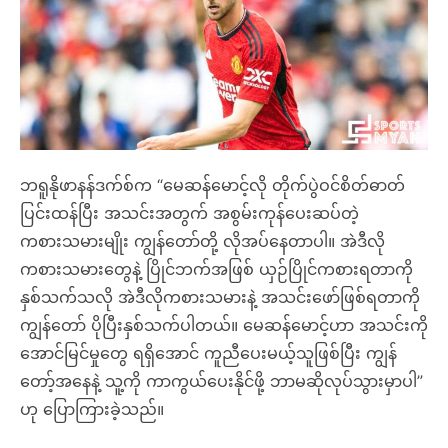
ဘရူနိုဖာနန်ဒက်စ်က “မေဆန်မောင့်လို တိုက်ပွဲဝင်စိတ်ဓာတ်
ပြင်းထန်ပြီး အသင်းအတွက် အစွမ်းကုန်ပေးဆပ်တဲ့
ကစားသမားမျိုး ကျွန်တော်တို့ လိုအပ်နေတာပါ။ အဲဒီလို
ကစားသမားတွေနဲ့ ပြိုင်ဘက်အဖြစ် ယှဉ်ပြိုင်ကစားရတာကို
နှစ်သက်သလို အဲဒီလိုကစားသမားနဲ့ အသင်းဖော်ဖြစ်ရတာကို
ကျွန်တော် ပိုပြီးနှစ်သက်ပါတယ်။ မေဆန်မောင့်ဟာ အသင်းကို
အောင်မြင်မှုတွေ ရရှိအောင် ကူညီပေးမယ့်သူဖြစ်ပြီး ကျွန်
တော့်အနေနဲ့ သူ့ကို ကာကွယ်ပေးနိုင်ဖို့ ဘာမဆိုလုပ်သွားမှာပါ”
ဟု ပြောကြားခဲ့သည်။