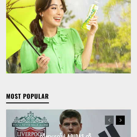
MOST POPULAR
လီဗာပူးလ်နဲ့ ADIDAS တို့ ...