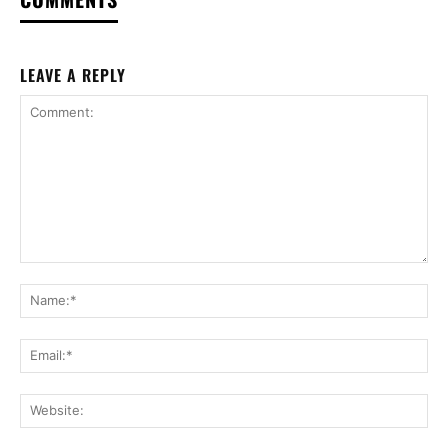
LEAVE A REPLY
Comment:
Na
Ema
Web