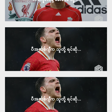
ပီအက်စ်ဂျီက သူတို့ ရင်ဆို...
ပီအက်စ်ဂျီက သူတို့ ရင်ဆို...