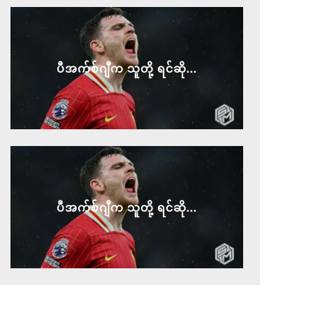
ပီအက်စ်ဂျီက သူတို့ ရင်ဆို...
ပီအက်စ်ဂျီက သူတို့ ရင်ဆို...