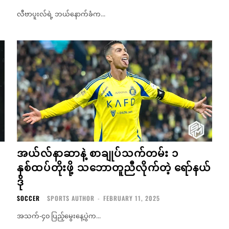
လီဗာပူးလ်ရဲ့ ဘယ်နောက်ခံက...
အယ်လ်နာဆာနဲ့ စာချုပ်သက်တမ်း ၁
နှစ်ထပ်တိုးဖို့ သဘောတူညီလိုက်တဲ့ ရော်နယ်
ဒို
SOCCER
SPORTS AUTHOR
-
FEBRUARY 11, 2025
အသက်-၄၀ ပြည့်မွေးနေ့ပွဲက...