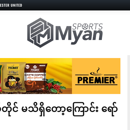
ESTER UNITED
တိုင် မသိရှိတော့ကြောင်း ရော်