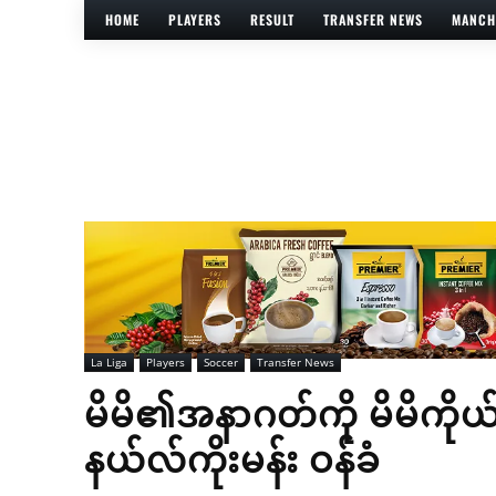
HOME
PLAYERS
RESULT
TRANSFER NEWS
MANCH
La Liga
Players
Soccer
Transfer News
မိမိ၏အနာဂတ်ကို မိမိကိုယ်
နယ်လ်ကိုးမန်း ဝန်ခံ