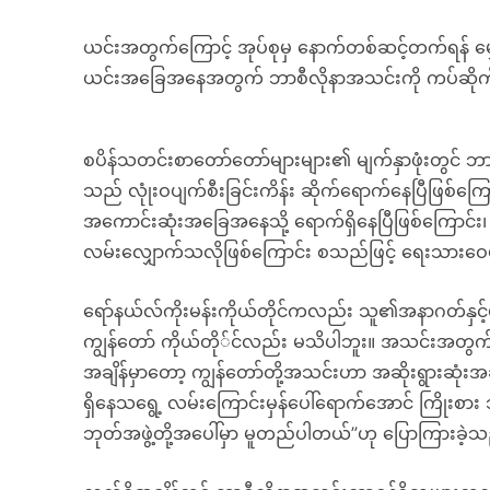
ယင်းအတွက်ကြောင့် အုပ်စုမှ နောက်တစ်ဆင့်တက်ရန် မျှော
ယင်းအခြေအနေအတွက် ဘာစီလိုနာအသင်းကို ကပ်ဆိုက်န
စပိန်သတင်းစာတော်တော်များများ၏ မျက်နှာဖုံးတွင် ဘာစီ
သည် လုုံးဝပျက်စီးခြင်းကိန်း ဆိုက်ရောက်နေပြီဖြစ
အကောင်းဆုံးအခြေအနေသို့ ရောက်ရှိနေပြီဖြစ်ကြောင်း၊ ရ
လမ်းလျှောက်သလိုဖြစ်ကြောင်း စသည်ဖြင့် ရေးသားဝေ
ရော်နယ်လ်ကိုးမန်းကိုယ်တိုင်ကလည်း သူ၏အနာဂတ်နှင့်ပ
ကျွန်တော် ကိုယ်တို်င်လည်း မသိပါဘူး။ အသင်းအတွက် က
အချိန်မှာတော့ ကျွန်တော်တို့အသင်းဟာ အဆိုးရွားဆုံ
ရှိနေသရွေ့ လမ်းကြောင်းမှန်ပေါ်ရောက်အောင် ကြိုးစား သွ
ဘုတ်အဖွဲ့တို့အပေါ်မှာ မူတည်ပါတယ်”ဟု ပြောကြားခဲ့သ