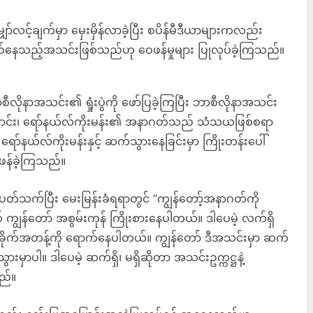
်လင့်ချက်မှာ မှေးမှိန်လာခဲ့ပြီး စပိန်မီဒီယာများကလည်း
ေသည့်အသင်းဖြစ်သည်ဟု ဝေဖန်မှုများ ပြုလုပ်ခဲ့ကြသည်။
လိုနာအသင်း၏ ရှုံးပွဲကို ဖော်ပြခဲ့ကြပြီး ဘာစီလိုနာအသင်း
်ကြောင်း၊ ရော်နယ်လ်ကိုးမန်း၏ အနာဂတ်သည် သံသယဖြစ်စရာ
ော်နယ်လ်ကိုးမန်းနှင့် ဆက်သွားနေခြင်းမှာ ကြိုးတန်းပေါ်
ဖန်ခဲ့ကြသည်။
တ်သက်ပြီး မေးမြန်းခံရရာတွင် “ကျွန်တော့်အနာဂတ်ကို
ျွန်တော် အစွမ်းကုန် ကြိုးစားနေပါတယ်။ ဒါပေမဲ့ လက်ရှိ
းအခိုက်အတန့်ကို ရောက်နေပါတယ်။ ကျွန်တော် ဒီအသင်းမှာ ဆက်
ားမှာပါ။ ဒါပေမဲ့ ဆက်ရှိ၊ မရှိဆိုတာ အသင်းဥက္ကဋ္ဌနဲ့
ည်။