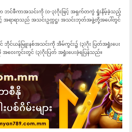
်ဖီကာအသင်းကို (၀-၃)ဂိုးဖြင့် အရှက်တကွဲ ရှုံးနိမ့်ခဲ့သည့်
ှင့် အရာရာသည် အသင်းဥက္ကဋ္ဌ၊ အသင်းဘုတ်အဖွဲ့တို့အပေါ်တွင်
် ဘိုင်ယန်မြူးနစ်အသင်းကို အိမ်ကွင်း၌ (၃)ဂိုး ပြတ်အရှုံးပေး
 အဝေးကွင်းတွင် (၃)ဂိုးပြတ် အရှုံးပေးခဲ့ရပြန်သည်။