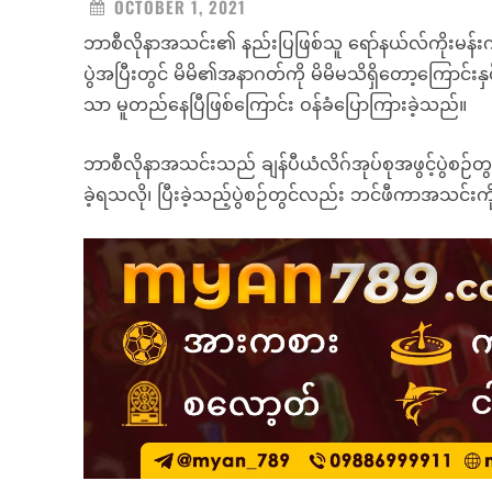
OCTOBER 1, 2021
ဘာစီလိုနာအသင်း၏ နည်းပြဖြစ်သူ ရော်နယ်လ်ကိုးမန်းက ဘင
ပွဲအပြီးတွင် မိမိ၏အနာဂတ်ကို မိမိမသိရှိတော့ကြောင်းန
သာ မူတည်နေပြီဖြစ်ကြောင်း ဝန်ခံပြောကြားခဲ့သည်။
ဘာစီလိုနာအသင်းသည် ချန်ပီယံလိဂ်အုပ်စုအဖွင့်ပွဲစဉ်တွင
ခဲ့ရသလို၊ ပြီးခဲ့သည့်ပွဲစဉ်တွင်လည်း ဘင်ဖီကာအသင်းကို