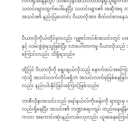
လက်ရှိအချိန်တွင် ဘာစီလိုနာအသင်းတာဝန်ရှိသူများ
သတင်းများထွက်ပေါ်နေပြီး သတင်းများ၏ အဆိုအရ ဘာ
အသင်း၏ နည်းပြဟောင်း ပီယာလိုအား စိတ်ဝင်စားနေ
ပီယာလိုကိုယ်တိုင်မှာလည်း ဂျူဗင်တပ်စ်အသင်းတွင် ပထ
နှင့် လမ်းခွဲခဲ့ရသူဖြစ်ပြီး လာပေါ်တာကမူ ပီယာလိုသည် 
ကြောင်းလည်း သိရှိရသည်။
ထို့ပြင် ပီယာလိုကို ရွေးချယ်လိုသည့် နောက်ထပ်အကြေ
ကဲ့သို့ အသင်းလက်ကိုင်မရှိဘဲ အသင်းလက်မဲ့ဖြစ်နေခြ
လည်း နည်းပါးနိုင်ခြင်းကြောင့်ဖြစ်သည်။
ဘာစီလိုနာအသင်းသည် ရော်နယ်လ်ကိုးမန်းကို ရာထူး
လည်းရှိနေပြီး အသင်း၏ ဘဏ္ဍာရေးကျပ် တည်းနေချိန်တ
ကသာ အကောင်းဆုံးနည်းလမ်းဟုလည်း ယူဆနေကြောင်