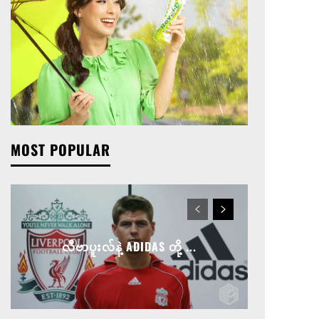
MOST POPULAR
လီဗာပူးလ်နဲ့ ADIDAS တို့ ...