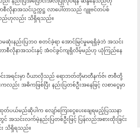
ကလည်း နည်းပြအပြောင်းအလဲပြုလုပ်ရန် ဆန္ဒနေသည်ဟု
စီလိုနာအသင်းဥက္ကဋ္ဌ လာပေါ်တာသည် ဂျူဗင်တပ်စ်
သည်ဟုလည်း သိရှိရသည်။
မဆုံးနည်းပြဘဝ စတင်ခဲ့ရာ အောင်မြင်မှုမရရှိခဲ့ဘဲ အသင်း
ဘာစီလိုနာအသင်းနှင့် အံဝင်ခွင်ကျရှိလိမ့်မည်ဟု ယုံကြည်နေ
ာင်းအရင်းမှာ ပီယာလိုသည် ရောဘတ်တိုမာတီနက်ဇ်၊ ဇာဗီတို့
င်းကလည်း အဓိကဖြစ်ပြီး နည်းပြတစ်ဦးအနေဖြင့် လစာငွေမှာ
မှ ထုတ်ပယ်မည်ဆိုပါက လျော်ကြေးငွေပေးချေရမည့်ပြဿနာ
ွင် အသင်းလက်မဲ့နည်းပြတစ်ဦးဖြင့် ပြန်လည်အစားထိုးခြင်း
း သိရှိရသည်။