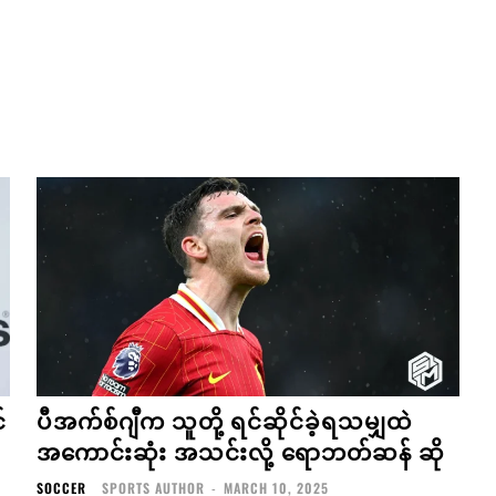
်
ပီအက်စ်ဂျီက သူတို့ ရင်ဆိုင်ခဲ့ရသမျှထဲ
အကောင်းဆုံး အသင်းလို့ ရောဘတ်ဆန် ဆို
SOCCER
SPORTS AUTHOR
-
MARCH 10, 2025