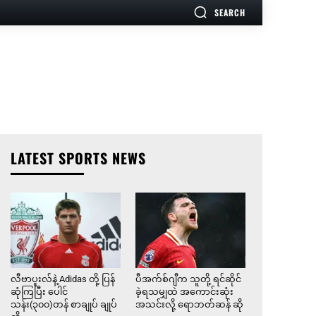
SEARCH
LATEST SPORTS NEWS
လီဗာပူးလ်နဲ့ Adidas တို့ ပြန်
ပီအက်စ်ဂျီက သူတို့ ရင်ဆိုင်
ဆုံကြပြီး ပေါင်
ခဲ့ရသမျှထဲ အကောင်းဆုံး
သန်း(၃၀၀)တန် စာချုပ် ချုပ်
အသင်းလို့ ရောဘတ်ဆန် ဆို