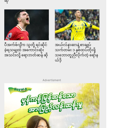
ဆို
ပီအက်စ်ဂျီက သူတို့ ရင်ဆိုင်
အယ်လ်နာဆာနဲ့ စာချုပ်
ခဲ့ရသမျှထဲ အကောင်းဆုံး
သက်တမ်း ၁ နှစ်ထပ်တိုးဖို့
အသင်းလို့ ရောဘတ်ဆန် ဆို
သဘောတူညီလိုက်တဲ့ ရော်န
ယ်ဒို
Advertisment