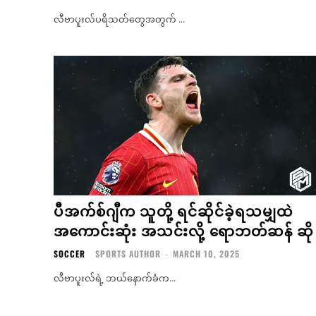
လီဗာပူးလ်ပရိသတ်တွေအတွက် ...
ပီအက်စ်ဂျီက သူတို့ ရင်ဆိုင်ခဲ့ရသမျှထဲ
အကောင်းဆုံး အသင်းလို့ ရောဘတ်ဆန် ဆို
SOCCER
SPORTS AUTHOR
-
MARCH 10, 2025
လီဗာပူးလ်ရဲ့ ဘယ်နောက်ခံက...