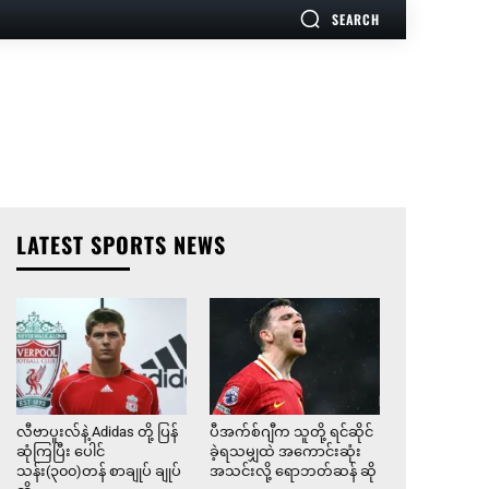
SEARCH
LATEST SPORTS NEWS
လီဗာပူးလ်နဲ့ Adidas တို့ ပြန်
ပီအက်စ်ဂျီက သူတို့ ရင်ဆိုင်
ဆုံကြပြီး ပေါင်
ခဲ့ရသမျှထဲ အကောင်းဆုံး
သန်း(၃၀၀)တန် စာချုပ် ချုပ်
အသင်းလို့ ရောဘတ်ဆန် ဆို