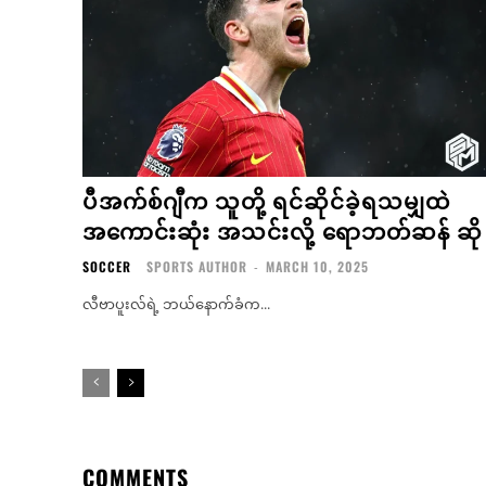
ပီအက်စ်ဂျီက သူတို့ ရင်ဆိုင်ခဲ့ရသမျှထဲ
အကောင်းဆုံး အသင်းလို့ ရောဘတ်ဆန် ဆို
SOCCER
SPORTS AUTHOR
-
MARCH 10, 2025
လီဗာပူးလ်ရဲ့ ဘယ်နောက်ခံက...
COMMENTS