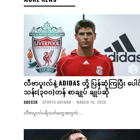
လီဗာပူးလ်နဲ့ ADIDAS တို့ ပြန်ဆုံကြပြီး ပေါင
သန်း(၃၀၀)တန် စာချုပ် ချုပ်ဆို
SOCCER
SPORTS AUTHOR
-
MARCH 10, 2025
လီဗာပူးလ်ပရိသတ်တွေအတွက် ...