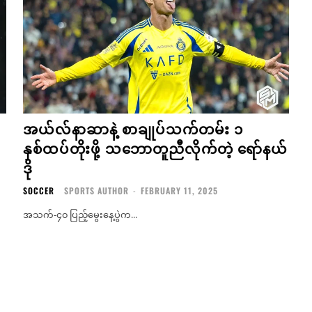
အယ်လ်နာဆာနဲ့ စာချုပ်သက်တမ်း ၁
နှစ်ထပ်တိုးဖို့ သဘောတူညီလိုက်တဲ့ ရော်နယ်
ဒို
SOCCER
SPORTS AUTHOR
-
FEBRUARY 11, 2025
အသက်-၄၀ ပြည့်မွေးနေ့ပွဲက...