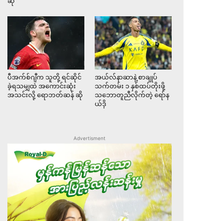
ဆို
ပီအက်စ်ဂျီက သူတို့ ရင်ဆိုင်
အယ်လ်နာဆာနဲ့ စာချုပ်
ခဲ့ရသမျှထဲ အကောင်းဆုံး
သက်တမ်း ၁ နှစ်ထပ်တိုးဖို့
အသင်းလို့ ရောဘတ်ဆန် ဆို
သဘောတူညီလိုက်တဲ့ ရော်န
ယ်ဒို
Advertisment