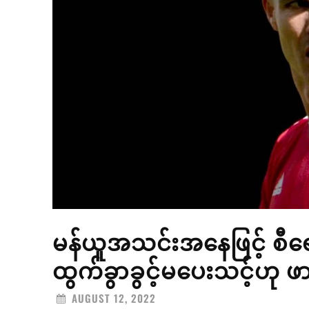
မန်ယူအသင်းအနေဖြင့် စီရော
ထွက်ခွာခွင့်မပေးသင့်ဟု ဖာဒ
AUGUST 12, 2022