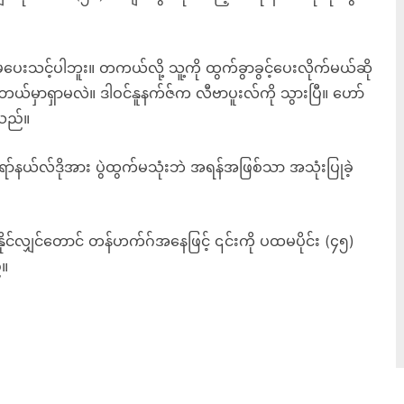
မပေးသင့်ပါဘူး။ တကယ်လို့ သူ့ကို ထွက်ခွာခွင့်ပေးလိုက်မယ်ဆို
ဘယ်မှာရှာမလဲ။ ဒါဝင်နူနက်ဇ်က လီဗာပူးလ်ကို သွားပြီ။ ဟော်
့သည်။
ော်နယ်လ်ဒိုအား ပွဲထွက်မသုံးဘဲ အရန်အဖြစ်သာ အသုံးပြုခဲ့
ုင်လျှင်တောင် တန်ဟက်ဂ်အနေဖြင့် ၎င်းကို ပထမပိုင်း (၄၅)
်။