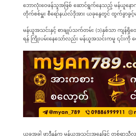
ဘောလုံးဝေဖန်သူအဖြစ် ဆောင်ရွက်နေသည့် မန်ယူနောက်
တိုက်စစ်မှူး စီရော်နယ်လ်ဒိုအား ယခုနွေတွင် ထွက်ခွာခွင
မန်ယူအသင်းနှင့် စာချုပ်သက်တမ်း (၁)နှစ်သာ ကျန်ရှိတ
ရန် ကြိုးပမ်းနေသော်လည်း မန်ယူအသင်းကမူ ၎င်းကို
ယခုအခါ ဖာဒီနန်က မန်ယူအသင်းအနေဖြင့် တစ်ရာသီလျှင် ဂိ