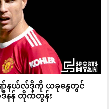
်နယ်လ်ဒိုကို ယခုနွေတွင်
ီနန် တိုက်တွန်း