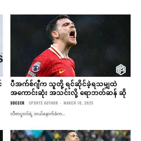
်
ပီအက်စ်ဂျီက သူတို့ ရင်ဆိုင်ခဲ့ရသမျှထဲ
အကောင်းဆုံး အသင်းလို့ ရောဘတ်ဆန် ဆို
SOCCER
SPORTS AUTHOR
-
MARCH 10, 2025
လီဗာပူးလ်ရဲ့ ဘယ်နောက်ခံက...