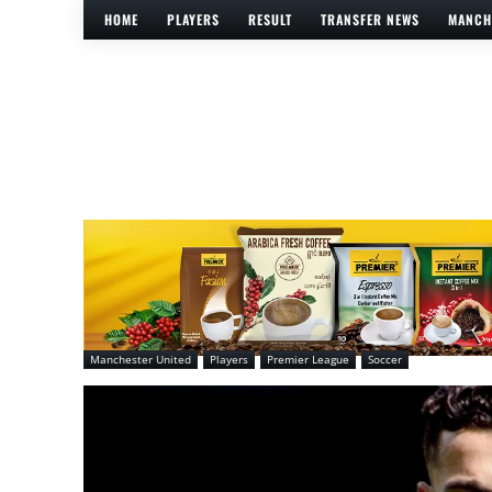
HOME
PLAYERS
RESULT
TRANSFER NEWS
MANCH
Manchester United
Players
Premier League
Soccer