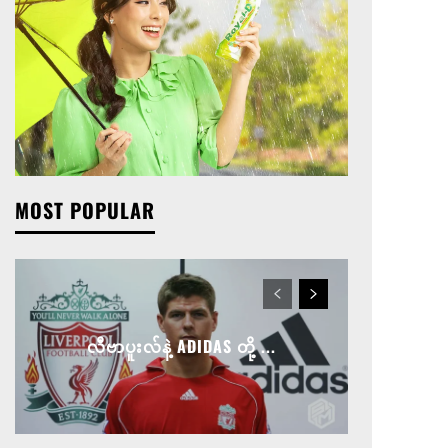
MOST POPULAR
လီဗာပူးလ်နဲ့ ADIDAS တို့ ...