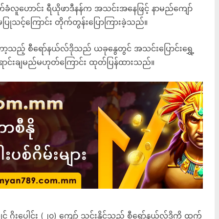
ခံလူဟောင်း ရီယိုဖာဒီနန်က အသင်းအနေဖြင့် နာမည်ကျော်
့်မပြုသင့်ကြောင်း တိုက်တွန်းပြောကြားခဲ့သည်။
ော့သည့် စီရော်နယ်လ်ဒိုသည် ယခုနွေတွင် အသင်းပြောင်းရွှေ့
 ရောင်းချမည်မဟုတ်ကြောင်း ထုတ်ပြန်ထားသည်။
ုးပေါင်း (၂၀) ကျော် သွင်းနိုင်သည့် စီရော်နယ်လ်ဒိုကို ထွက်