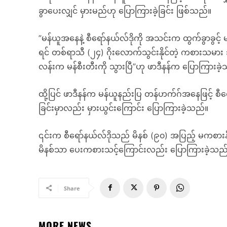
ခွာပေးလျှင် မှားမည်ဟု ပြောကြားခဲ့ခြင်း ဖြစ်သည်။
”မန်ယူအနေနဲ့ စီရော်နယ်လ်ဒိုကို အသင်းက ထွက်ခွာခွင့် 
ရင် တစ်ရာသီ (၂၄) ဂိုးလောက်သွင်းနိုင်တဲ့ ကစားသမား 
လန်းက မန်စီးတီးကို သွားပြီ”ဟု ဖာဒီနန်က ပြောကြားခဲ
ထို့ပြင် ဖာဒီနန်က မန်ယူနည်းပြ တန်ဟက်ဂ်အနေဖြင့် စီရ
ခြင်းမှာလည်း မှားယွင်းကြောင်း ပြောကြားခဲ့သည်။
၎င်းက စီရော်နယ်လ်ဒိုသည် မိနစ် (၉၀) အပြည့် မကစားနိ
မိနစ်သာ ပေးကစားသင့်ကြောင်းလည်း ပြောကြားခဲ့သည
Share
MORE NEWS