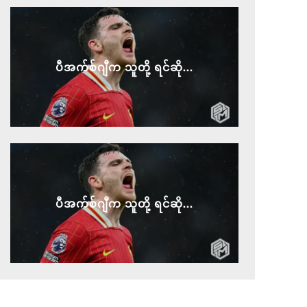
ပီအက်စ်ဂျီက သူတို့ ရင်ဆို...
ပီအက်စ်ဂျီက သူတို့ ရင်ဆို...