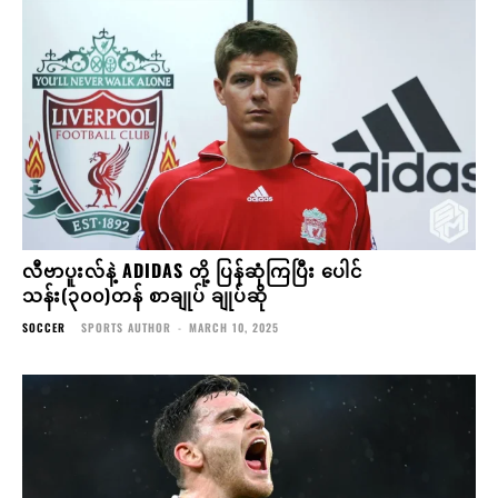
လီဗာပူးလ်နဲ့ ADIDAS တို့ ပြန်ဆုံကြပြီး ပေါင်
သန်း(၃၀၀)တန် စာချုပ် ချုပ်ဆို
SOCCER
SPORTS AUTHOR
-
MARCH 10, 2025