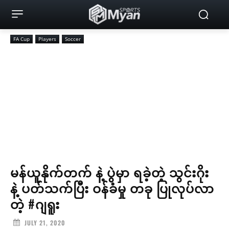
FA Cup
Players
Soccer
မန်ယူနိုက်တက် နဲ့ ပွဲမှာ ရခဲ့တဲ့ သွင်းဂိုး
နဲ့ ပတ်သက်ပြီး ဝန်ခံမှု တခု ပြုလုပ်လာ
တဲ့ #ဂျရူး
JULY 21, 2020