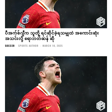
ပီအက်စ်ဂျီက သူတို့ ရင်ဆိုင်ခဲ့ရသမျှထဲ အကောင်းဆုံး
အသင်းလို့ ရောဘတ်ဆန် ဆို
SOCCER
SPORTS AUTHOR
-
MARCH 10, 2025