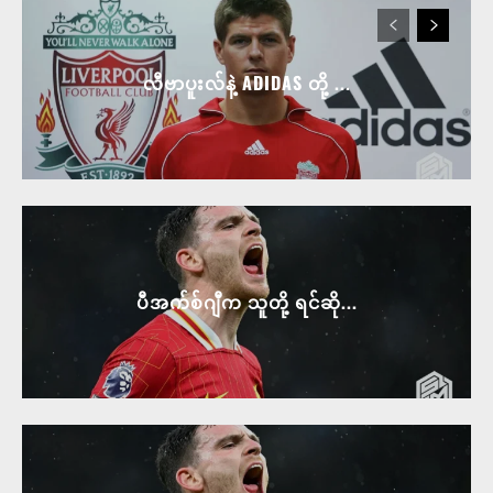
လီဗာပူးလ်နဲ့ ADIDAS တို့ ...
ပီအက်စ်ဂျီက သူတို့ ရင်ဆို...