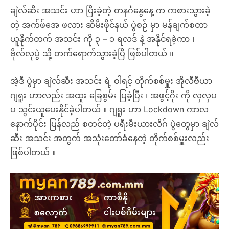
ချဲလ်ဆီး အသင်း ဟာ ပြီးခဲ့တဲ့ တနင်္ဂနွေနေ့ က ကစားသွားခဲ့
တဲ့ အက်ဖ်အေ ဖလား ဆီမီးဖိုင်နယ် ပွဲစဉ် မှာ မန်ချက်စတာ
ယူနိုက်တက် အသင်း ကို ၃ – ၁ ရလဒ် နဲ့ အနိုင်ရခဲ့ကာ ၊
ဗိုလ်လုပွဲ သို့ တက်ရောက်သွားခဲ့ပြီ ဖြစ်ပါတယ် ။
အဲ့ဒီ ပွဲမှာ ချဲလ်ဆီး အသင်း ရဲ့ ဝါရင့် တိုက်စစ်မှူး အိုလီဗီယာ
ဂျရူး ဟာလည်း အထူး ခြေစွမ်း ပြခဲ့ပြီး ၊ အဖွင့်ဂိုး ကို လှလှပ
ပ သွင်းယူပေးနိုင်ခဲ့ပါတယ် ။ ဂျရူး ဟာ Lockdown ကာလ
နောက်ပိုင်း ပြန်လည် စတင်တဲ့ ပရီးမီးယားလိဂ် ပွဲတွေမှာ ချဲလ်
ဆီး အသင်း အတွက် အသုံးတော်ခံနေတဲ့ တိုက်စစ်မှူးလည်း
ဖြစ်ပါတယ် ။