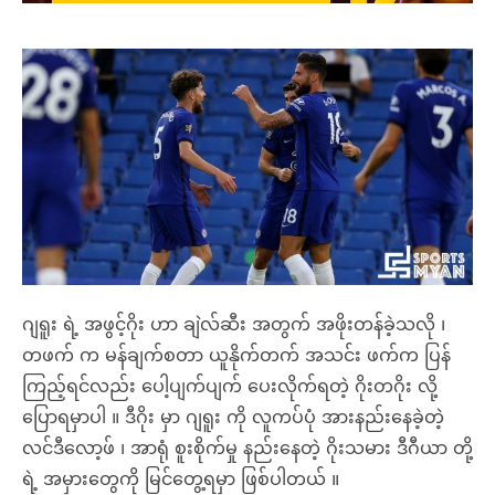
ဂျရူး ရဲ့ အဖွင့်ဂိုး ဟာ ချဲလ်ဆီး အတွက် အဖိုးတန်ခဲ့သလို ၊
တဖက် က မန်ချက်စတာ ယူနိုက်တက် အသင်း ဖက်က ပြန်
ကြည့်ရင်လည်း ပေါ့ပျက်ပျက် ပေးလိုက်ရတဲ့ ဂိုးတဂိုး လို့
ပြောရမှာပါ ။ ဒီဂိုး မှာ ဂျရူး ကို လူကပ်ပုံ အားနည်းနေခဲ့တဲ့
လင်ဒီလော့ဖ် ၊ အာရုံ စူးစိုက်မှု နည်းနေတဲ့ ဂိုးသမား ဒီဂီယာ တို့
ရဲ့ အမှားတွေကို မြင်တွေ့ရမှာ ဖြစ်ပါတယ် ။