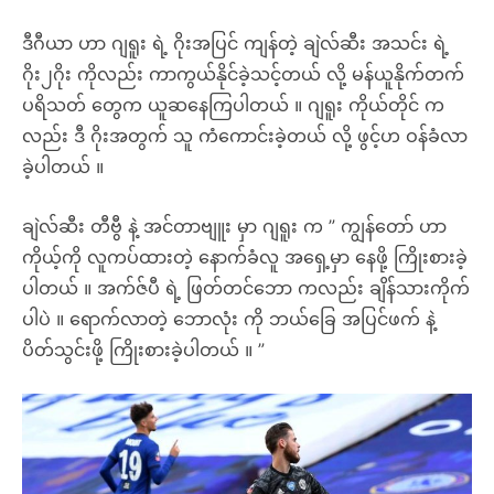
ဒီဂီယာ ဟာ ဂျရူး ရဲ့ ဂိုးအပြင် ကျန်တဲ့ ချဲလ်ဆီး အသင်း ရဲ့
ဂိုး၂ဂိုး ကိုလည်း ကာကွယ်နိုင်ခဲ့သင့်တယ် လို့ မန်ယူနိုက်တက်
ပရိသတ် တွေက ယူဆနေကြပါတယ် ။ ဂျရူး ကိုယ်တိုင် က
လည်း ဒီ ဂိုးအတွက် သူ ကံကောင်းခဲ့တယ် လို့ ဖွင့်ဟ ဝန်ခံလာ
ခဲ့ပါတယ် ။
ချဲလ်ဆီး တီဗွီ နဲ့ အင်တာဗျူး မှာ ဂျရူး က ” ကျွန်တော် ဟာ
ကိုယ့်ကို လူကပ်ထားတဲ့ နောက်ခံလူ အရှေ့မှာ နေဖို့ ကြိုးစားခဲ့
ပါတယ် ။ အက်ဇ်ပီ ရဲ့ ဖြတ်တင်ဘော ကလည်း ချိန်သားကိုက်
ပါပဲ ။ ရောက်လာတဲ့ ဘောလုံး ကို ဘယ်ခြေ အပြင်ဖက် နဲ့
ပိတ်သွင်းဖို့ ကြိုးစားခဲ့ပါတယ် ။ ”