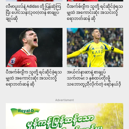
လီဗာပူးလ်နဲ့ Adidas တို့ ပြန်ဆုံကြ
ပီအက်စ်ဂျီက သူတို့ ရင်ဆိုင်ခဲ့ရသ
ပြီး ပေါင်သန်း(၃၀၀)တန် စာချုပ်
မျှထဲ အကောင်းဆုံး အသင်းလို့
ချုပ်ဆို
ရောဘတ်ဆန် ဆို
ပီအက်စ်ဂျီက သူတို့ ရင်ဆိုင်ခဲ့ရသ
အယ်လ်နာဆာနဲ့ စာချုပ်
မျှထဲ အကောင်းဆုံး အသင်းလို့
သက်တမ်း ၁ နှစ်ထပ်တိုးဖို့
ရောဘတ်ဆန် ဆို
သဘောတူညီလိုက်တဲ့ ရော်နယ်ဒို
Advertisment