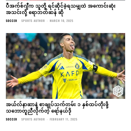
ပီအက်စ်ဂျီက သူတို့ ရင်ဆိုင်ခဲ့ရသမျှထဲ အကောင်းဆုံး
အသင်းလို့ ရောဘတ်ဆန် ဆို
SOCCER
SPORTS AUTHOR
-
MARCH 10, 2025
အယ်လ်နာဆာနဲ့ စာချုပ်သက်တမ်း ၁ နှစ်ထပ်တိုးဖို့
သဘောတူညီလိုက်တဲ့ ရော်နယ်ဒို
SOCCER
SPORTS AUTHOR
-
FEBRUARY 11, 2025