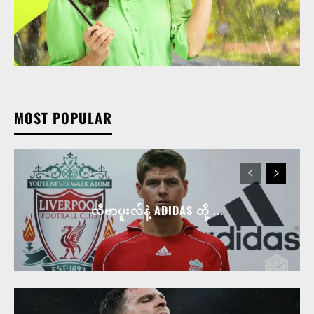
MOST POPULAR
လီဗာပူးလ်နဲ့ ADIDAS တို့ ...