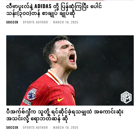
လီဗာပူးလ်နဲ့ ADIDAS တို့ ပြန်ဆုံကြပြီး ပေါင်
သန်း(၃၀၀)တန် စာချုပ် ချုပ်ဆို
SOCCER
SPORTS AUTHOR
-
MARCH 10, 2025
ပီအက်စ်ဂျီက သူတို့ ရင်ဆိုင်ခဲ့ရသမျှထဲ အကောင်းဆုံး
အသင်းလို့ ရောဘတ်ဆန် ဆို
SOCCER
SPORTS AUTHOR
-
MARCH 10, 2025