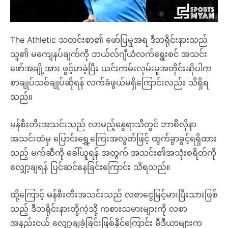
The Athletic သတင်းစာ၏ ဖော်ပြမှုအရ ဒီဘရိုင်းနားသည်
သူ၏ မကျေနပ်ချက်ကို ဘယ်လ်ဂျီယံလက်ရွေးစင် အသင်း
ဖော်အချို့အား ဖွင့်ဟခဲ့ပြီး ယင်းကမ်းလှမ်းမှုအတိုင်းဆိုပါက
စာချုပ်သစ်ချုပ်ဆိုရန် လက်ခံဖွယ်မရှိကြောင်းလည်း သိရှိရ
သည်။
မန်စီးတီးအသင်းသည် လာမည့်နွေရာသီတွင် ဘာစီလိုနာ
အသင်းထံမှ ပြောင်းရွှေ့ကြေးအလွတ်ဖြင့် ထွက်ခွာခွင့်ရရှိထား
သည့် မက်ဆီကို ခေါ်ယူရန် အတွက် အသင်း၏အသုံးစရိတ်ကို
လျှော့ချရန် ပြင်ဆင်နေခြင်းကြောင်း သိရသည်။
ထို့ကြောင့် မန်စီးတီးအသင်းသည် လစာငွေမြင့်မားပြီးသားဖြစ်
သည့် ဒီဘရိုင်းနားတို့ကဲ့သို့ ကစားသမားများကို လစာ
အနည်းငယ် လျှော့ချခဲ့ခြင်းဖြစ်နိုင်ကြောင်း မီဒီယာများက