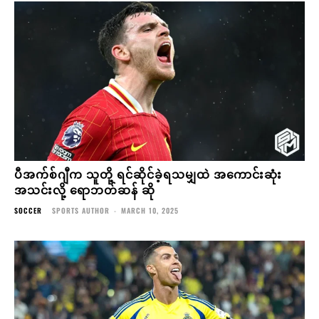
ပီအက်စ်ဂျီက သူတို့ ရင်ဆိုင်ခဲ့ရသမျှထဲ အကောင်းဆုံး
အသင်းလို့ ရောဘတ်ဆန် ဆို
SOCCER
SPORTS AUTHOR
-
MARCH 10, 2025