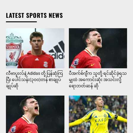
LATEST SPORTS NEWS
လီဗာပူးလ်နဲ့ Adidas တို့ ပြန်ဆုံကြ
ပီအက်စ်ဂျီက သူတို့ ရင်ဆိုင်ခဲ့ရသ
ပြီး ပေါင်သန်း(၃၀၀)တန် စာချုပ်
မျှထဲ အကောင်းဆုံး အသင်းလို့
ချုပ်ဆို
ရောဘတ်ဆန် ဆို