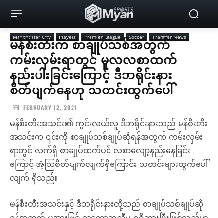
Manchester City
Players
Premier League
Soccer
Transfer News
မန်စီးတီးက စာချုပ်သစ်အတွက်
ကမ်းလှမ်းရာတွင် မူလလစာထက်
နည်းပါးခြင်းကြောင့် ဒီဘရိုင်းနား
စိတ်ပျက်နေဟု သတင်းထွက်ပေါ်
FEBRUARY 12, 2021
မန်စီးတီးအသင်း၏ ကွင်းလယ်လူ ဒီဘရိုင်းနားသည် မန်စီးတီး
အသင်းက ၎င်းကို စာချုပ်သစ်ချုပ်ဆိုရန်အတွက် ကမ်းလှမ်း
ရာတွင် လက်ရှိ စာချုပ်ထက်ပင် လစာလျော့နည်းနေခြင်း
ကြောင့် အံ့ဩစိတ်ပျက်လျက်ရှိကြောင်း သတင်းများထွက်ပေါ်
လျက် ရှိသည်။
မန်စီးတီးအသင်းနှင့် ဒီဘရိုင်းနားတို့သည် စာချုပ်သစ်ချုပ်ဆို
ရန်အတွက် မူအားဖြင့် သဘောတူညီမှု ရရှိထားပြီးဖြစ်သည်ဟု