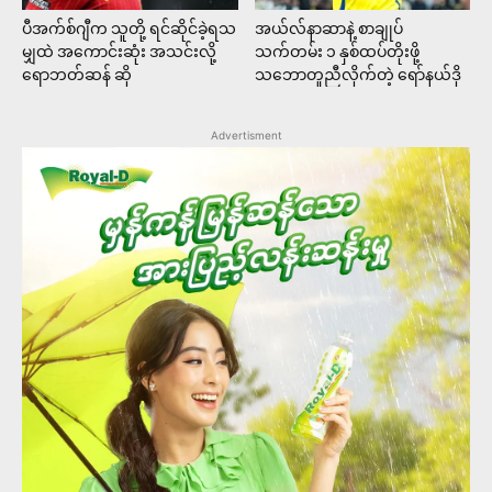
ပီအက်စ်ဂျီက သူတို့ ရင်ဆိုင်ခဲ့ရသ
အယ်လ်နာဆာနဲ့ စာချုပ်
မျှထဲ အကောင်းဆုံး အသင်းလို့
သက်တမ်း ၁ နှစ်ထပ်တိုးဖို့
ရောဘတ်ဆန် ဆို
သဘောတူညီလိုက်တဲ့ ရော်နယ်ဒို
Advertisment