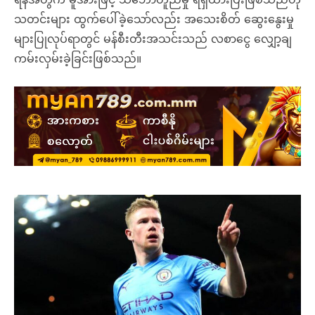
သတင်းများ ထွက်ပေါ်ခဲ့သော်လည်း အသေးစိတ် ဆွေးနွေးမှု
များပြုလုပ်ရာတွင် မန်စီးတီးအသင်းသည် လစာငွေ လျှော့ချ
ကမ်းလှမ်းခဲ့ခြင်းဖြစ်သည်။