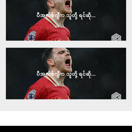
ပီအက်စ်ဂျီက သူတို့ ရင်ဆို...
ပီအက်စ်ဂျီက သူတို့ ရင်ဆို...