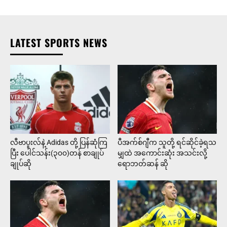
LATEST SPORTS NEWS
လီဗာပူးလ်နဲ့ Adidas တို့ ပြန်ဆုံကြ
ပီအက်စ်ဂျီက သူတို့ ရင်ဆိုင်ခဲ့ရသ
ပြီး ပေါင်သန်း(၃၀၀)တန် စာချုပ်
မျှထဲ အကောင်းဆုံး အသင်းလို့
ချုပ်ဆို
ရောဘတ်ဆန် ဆို