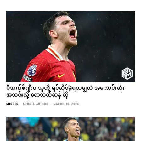
ပီအက်စ်ဂျီက သူတို့ ရင်ဆိုင်ခဲ့ရသမျှထဲ အကောင်းဆုံး
အသင်းလို့ ရောဘတ်ဆန် ဆို
SOCCER
SPORTS AUTHOR
-
MARCH 10, 2025