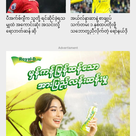
ပီအက်စ်ဂျီက သူတို့ ရင်ဆိုင်ခဲ့ရသ
အယ်လ်နာဆာနဲ့ စာချုပ်
မျှထဲ အကောင်းဆုံး အသင်းလို့
သက်တမ်း ၁ နှစ်ထပ်တိုးဖို့
ရောဘတ်ဆန် ဆို
သဘောတူညီလိုက်တဲ့ ရော်နယ်ဒို
Advertisment