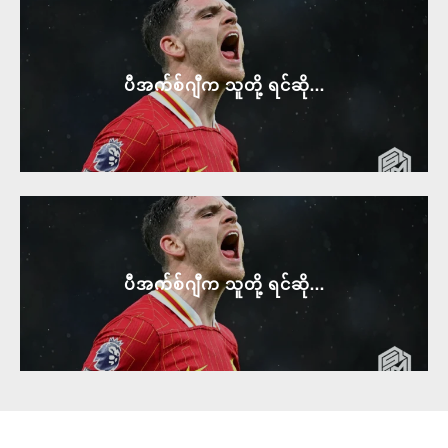
ပီအက်စ်ဂျီက သူတို့ ရင်ဆို...
ပီအက်စ်ဂျီက သူတို့ ရင်ဆို...