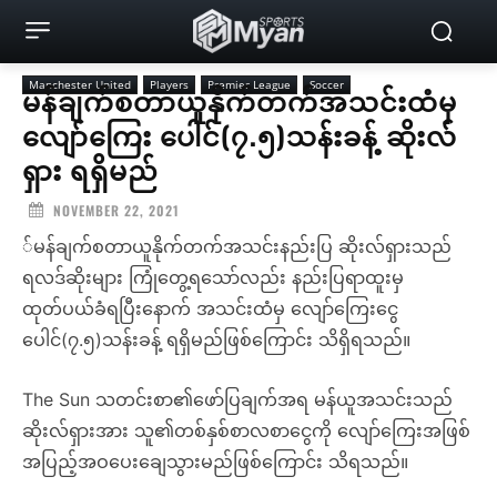
Manchester United
Players
Premier League
Soccer
မန်ချက်စတာယူနိုက်တက်အသင်းထံမှ
လျော်ကြေး ပေါင်(၇.၅)သန်းခန့် ဆိုးလ်
ရှား ရရှိမည်
NOVEMBER 22, 2021
်မန်ချက်စတာယူနိုက်တက်အသင်းနည်းပြ ဆိုးလ်ရှားသည်
ရလဒ်ဆိုးများ ကြုံတွေ့ရသော်လည်း နည်းပြရာထူးမှ
ထုတ်ပယ်ခံရပြီးနောက် အသင်းထံမှ လျော်ကြေးငွေ
ပေါင်(၇.၅)သန်းခန့် ရရှိမည်ဖြစ်ကြောင်း သိရှိရသည်။
The Sun သတင်းစာ၏ဖော်ပြချက်အရ မန်ယူအသင်းသည်
ဆိုးလ်ရှားအား သူ၏တစ်နှစ်စာလစာငွေကို လျော်ကြေးအဖြစ်
အပြည့်အဝပေးချေသွားမည်ဖြစ်ကြောင်း သိရသည်။