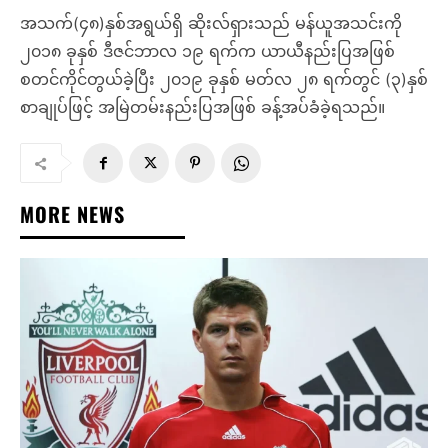
အသက်(၄၈)နှစ်အရွယ်ရှိ ဆိုးလ်ရှားသည် မန်ယူအသင်းကို
၂၀၁၈ ခုနှစ် ဒီဇင်ဘာလ ၁၉ ရက်က ယာယီနည်းပြအဖြစ်
စတင်ကိုင်တွယ်ခဲ့ပြီး ၂၀၁၉ ခုနှစ် မတ်လ ၂၈ ရက်တွင် (၃)နှစ်
စာချုပ်ဖြင့် အမြဲတမ်းနည်းပြအဖြစ် ခန့်အပ်ခံခဲ့ရသည်။
MORE NEWS