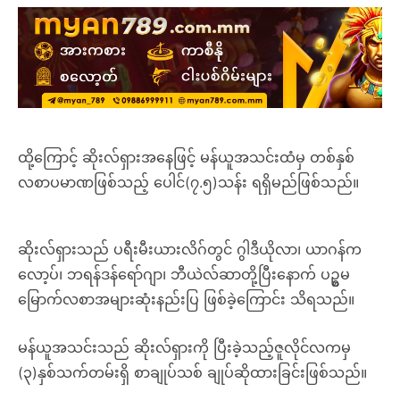
ထို့ကြောင့် ဆိုးလ်ရှားအနေဖြင့် မန်ယူအသင်းထံမှ တစ်နှစ်
လစာပမာဏဖြစ်သည့် ပေါင်(၇.၅)သန်း ရရှိမည်ဖြစ်သည်။
ဆိုးလ်ရှားသည် ပရီးမီးယားလိဂ်တွင် ဂွါဒီယိုလာ၊ ယာဂန်က
လော့ပ်၊ ဘရန်ဒန်ရော်ဂျာ၊ ဘီယဲလ်ဆာတို့ပြီးနောက် ပဥ္စမ
မြောက်လစာအများဆုံးနည်းပြ ဖြစ်ခဲ့ကြောင်း သိရသည်။
မန်ယူအသင်းသည် ဆိုးလ်ရှားကို ပြီးခဲ့သည့်ဇူလိုင်လကမှ
(၃)နှစ်သက်တမ်းရှိ စာချုပ်သစ် ချုပ်ဆိုထားခြင်းဖြစ်သည်။