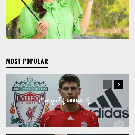
MOST POPULAR
လီဗာပူးလ်နဲ့ ADIDAS တို့ ...