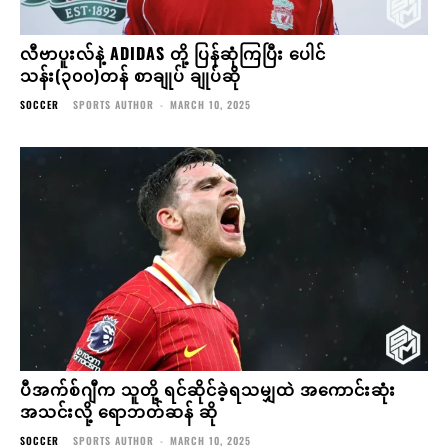
လီဗာပူးလ်နဲ့ ADIDAS တို့ ပြန်ဆုံကြပြီး ပေါင်
သန်း(၃၀၀)တန် စာချုပ် ချုပ်ဆို
SOCCER
SPORTS AUTHOR
-
MARCH 10, 2025
ပီအက်စ်ဂျီက သူတို့ ရင်ဆိုင်ခဲ့ရသမျှထဲ အကောင်းဆုံး
အသင်းလို့ ရောဘတ်ဆန် ဆို
SOCCER
SPORTS AUTHOR
-
MARCH 10, 2025