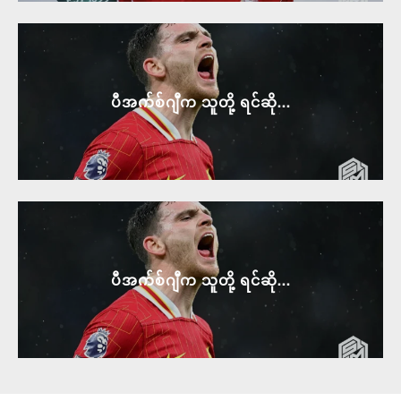
ပီအက်စ်ဂျီက သူတို့ ရင်ဆို...
ပီအက်စ်ဂျီက သူတို့ ရင်ဆို...