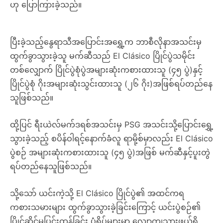
ဟု ပြောကြားခဲ့သည်။
ပြီးခဲ့သည့်နွေရာသီအပြောင်းအရွှေ့က ဘာစီလိုနာအသင်းမှ
ထွက်ခွာသွားခဲ့သူ မက်ဆီသည် El Clásico ပြိုင်ပွဲသမိုင်း
တစ်လျှောက် ပြိုင်ပွဲစုံပွဲအများဆုံးကစားထားသူ (၄၅ ပွဲ)နှင့်
ပြိုင်ပွဲစုံ ဂိုးအများဆုံးသွင်းထားသူ (၂၆ ဂိုး)အဖြစ်ရပ်တည်နေ
သူဖြစ်သည်။
ထို့ပြင် ရီးယဲလ်မက်ဒရစ်အသင်းမှ PSG အသင်းသို့ပြောင်းရွှေ့
သွားခဲ့သည့် စပိန်ဝါရင့်နောက်ခံလူ ရာမို့စ်မှာလည်း El Clásico
ပွဲစဉ် အများဆုံးကစားထားသူ (၄၅ ပွဲ)အဖြစ် မက်ဆီနှင့်ပူးတွဲ
ရပ်တည်နေသူဖြစ်သည်။
သို့သော် ယင်းကဲ့သို့ El Clásico ပြိုင်ပွဲ၏ အထင်ကရ
ကစားသမားများ ထွက်ခွာသွားခဲ့ခြင်းကြောင့် ယင်းပွဲစဉ်၏
ပြိုင်ဆိုင်မှုပြင်းထန်ခြင်း ပုံရိပ်များမှာ လျော့ကျသွားဖွယ်ရှိ