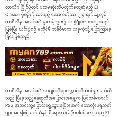
လာလီဂါပြိုင်ပွဲတွင် ပထမဆုံးထိပ်တိုက်တွေ့ဆုံမည့် El
Clásico ပွဲစဉ်ကို လာမည့် အောက်တိုဘာ (၂၄)ရက်နေ့တွင်
ဘာစီလိုနာအသင်း၏ နူးကမ့်ကွင်း၌ ယှဉ်ပြိုင်ကစားသွားမည်
ဖြစ်ပြီး ယင်းပွဲစဉ် မတိုင်မီ ဘန်ဇီမာက ယခုကဲ့သို့ ပြောကြားခဲ့
ခြင်းဖြစ်သည်။
ဘာစီလိုနာအသင်း၏ အာဂျင်တီးနားဂန္ထဝင်တိုက်စစ်မှူး မက်ဆီ
သည် ပြီးခဲ့သည့်နွေရာသီအပြောင်းအရွှေ့က ပြင်သစ်ကလပ်
PSG အသင်းသို့ပြောင်းရွှေ့သွားခဲ့ပြီးနောက် ဘောလုံးပရိသတ်
များအနေဖြင့် မက်ဆီနှင့် စီရော်နယ်လ်ဒိုမပါဝင်တော့သည့် El