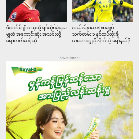
ပီအက်စ်ဂျီက သူတို့ ရင်ဆိုင်ခဲ့ရသ
အယ်လ်နာဆာနဲ့ စာချုပ်
မျှထဲ အကောင်းဆုံး အသင်းလို့
သက်တမ်း ၁ နှစ်ထပ်တိုးဖို့
ရောဘတ်ဆန် ဆို
သဘောတူညီလိုက်တဲ့ ရော်နယ်ဒို
Advertisment