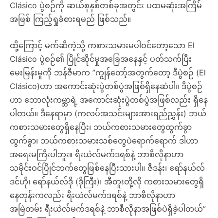
Clásico ပွဲစဉ်ကို ဆယ်စုနှစ်တစ်ခုအတွင်း ပထမဆုံးအကြိမ်
အဖြစ် ကြည့်ရှုခံစားရမည် ဖြစ်သည်။
ထို့ကြောင့် မက်ဆီကဲ့သို့ ကစားသမားမပါဝင်တော့သော El
Clásico ပွဲစဉ်၏ ပြိုင်ဆိုင်မှုအခြေအနေနှင့် ပတ်သက်ပြီး
မေးမြန်းမှုကို ဘန်ဇီမာက ”ကျွန်တော့်အတွက်တော့ ဒီပွဲစဉ် (El
Clásico)ဟာ အကောင်းဆုံးပွဲတစ်ပွဲအဖြစ်ရှိနေဆဲပါ။ ဒီပွဲစဉ်
ဟာ ဘောလုံးကမ္ဘာရဲ့ အကောင်းဆုံးပွဲတစ်ပွဲအဖြစ်လည်း ရှိနေ
ပါတယ်။ ဒီနေရာမှာ (ကလပ်အသင်းများအားရည်ညွှန်း) ဘယ်
ကစားသမားတွေရှိနေပြီး၊ ဘယ်ကစားသမားတွေထွက်ခွာ
ထွက်ခွာ၊ ဘယ်ကစားသမားသစ်တွေပဲရောက်ရောက် ဒါဟာ
အရေးမကြီးပါဘူး။ ရီးယဲလ်မက်ဒရစ်နဲ့ ဘာစီလိုနာဟာ
သမိုင်းဝင်ပြိုင်ဘက်တွေဖြစ်နေပြီးသားပါ။ ဇီဒန်း၊ ရော်နယ်လ်
ဒင်ဟို၊ ရော်နယ်လ်ဒို (ဒိုကြီး)၊ အီတူးတို့လို ကစားသမားတွေရှိ
နေတုန်းကလည်း ရီးယဲလ်မက်ဒရစ်နဲ့ ဘာစီလိုနာဟာ
အမြဲတမ်း ရီးယဲလ်မက်ဒရစ်နဲ့ ဘာစီလိုနာအဖြစ်ပဲရှိခဲ့ပါတယ်”