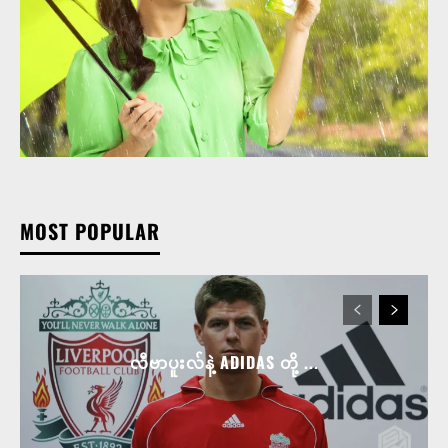
MOST POPULAR
လီဗာပူးလ်နဲ့ ADIDAS တို့ ...