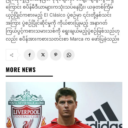
ကြောင်း စပိန်မီဒီယာများကသုံးသပ်နေပြီး၊ ယခုတစ်ကြိမ်
ယှဉ်ပြိုင်ကစားမည့် El Clásico ပွဲစဉ်မှာ ၎င်းတို့နှစ်သင်း
အကြား ပွဲစဉ်ပြိုင်ဆိုင်မှုကို ကိုယ်စားပြုမည့် အနာဂတ်
ကြယ်ပွင့်ကစားသမားသစ်ကို ရွေးချယ်မည့်ပွဲစဉ်ဖြစ်သည်ဟု
လည်း စပိန်အားကစားသတင်းစာ Marca က ဖော်ပြခဲ့သည်။
MORE NEWS