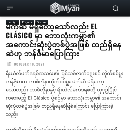
La Liga
Players
Soccer
မက်ဆီ မရှိတော့သော်လည်း EL
CLÁSICO မှာ ဘောလုံးကမ္ဘာ၏
အကောင်းဆုံးပွဲတစ်ပွဲအဖြစ် တည်ရှိနေ
ဆဲဟု ဘန်ဇီမာပြောကြား
OCTOBER 18, 2021
ရီးယဲလ်မက်ဒရစ်အသင်း၏ ပြင်သစ်လက်ရွေးစင် တိုက်စစ်မှူး
ဘန်ဇီမာက ဘာစီလိုနာတိုက်စစ်မှူး မက်ဆီ မရှိတော့
သော်လည်း ဘာစီလိုနာနှင့် ရီးယဲလ်မက်ဒရစ်တို့ ယှှဉ်ပြိုင်
ကစားမည့် El Clásico ပွဲစဉ်မှာ ဘောလုံးကမ္ဘာ၏ အကောင်း
ဆုံးပွဲတစ်ပွဲအဖြစ် တည်ရှိနေဆဲဖြစ်ကြောင်း ပြောကြားခဲ့
သည်။
ဘာစီလိုနာနှင့် ရီးယဲလ်မက်ဒရစ်အသင်းတို့သည် ယခုရာသီ