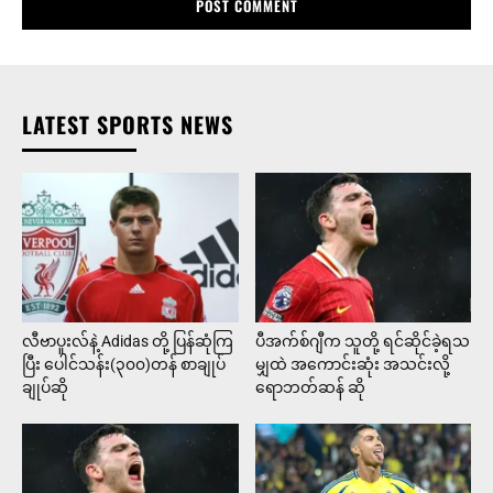
LATEST SPORTS NEWS
လီဗာပူးလ်နဲ့ Adidas တို့ ပြန်ဆုံကြ
ပီအက်စ်ဂျီက သူတို့ ရင်ဆိုင်ခဲ့ရသ
ပြီး ပေါင်သန်း(၃၀၀)တန် စာချုပ်
မျှထဲ အကောင်းဆုံး အသင်းလို့
ချုပ်ဆို
ရောဘတ်ဆန် ဆို