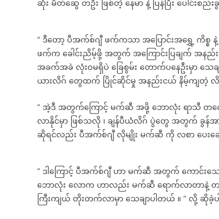
ဆုံး မိတ်ဆွေ တဦး ဖြစ်တဲ့ နေမာ နဲ့ ပြန်ပြီး ပေါင်းစည်းခွင့
” ဒီတော့ ပီအက်စ်ဂျီ ဖက်ကသာ အပြောင်းအရွှေ့ ကိစ္စ န
ဖက်က ခေါင်းညိမ့်ဖို့ အတွက် အကြောင်းပြချက် အနည်းင
အခက်အခဲ လုံးဝမရှိပဲ ခြေစွမ်း တောက်ပနေဦးမှာ သေချာ
ယားလိဂ် တွေထက် ပြိုင်ဆိုင်မှု အနည်းငယ် နိမ့်ကျတဲ့ လိဂ်
” အဲ့ဒီ အတွက်ကြောင့် မက်ဆီ အဖို့ ဘောလုံး ရာသီ တလျှောက် က
လာနိုင်မှာ ဖြစ်သလို ၊ ချန်ပီယံလိဂ် ပွဲတွေ အတွက် ခ
ဆိုရင်လည်း ပီအက်စ်ဂျီ လိုမျိုး မက်ဆီ ကို လစာ ပေးချ
” ဒါကြောင့် ပီအက်စ်ဂျီ ဟာ မက်ဆီ အတွက် ကောင်းသော
ဘောလုံး လောက ဟာလည်း မက်ဆီ ရောက်လာတာနဲ့ တပြိုင်န
ကြီးကျယ် တိုးတက်လာမှာ သေချာပါတယ် ။ ” လို့ ဆိုခဲ့