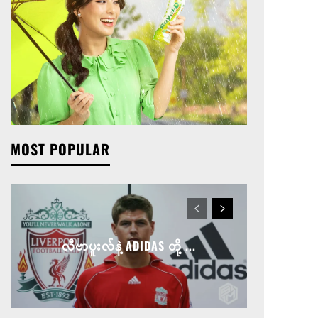
MOST POPULAR
လီဗာပူးလ်နဲ့ ADIDAS တို့ ...