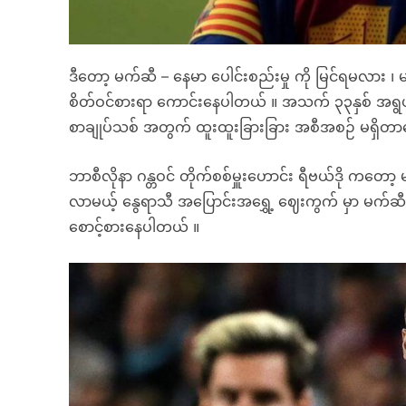
ဒီတော့ မက်ဆီ – နေမာ ပေါင်းစည်းမှု ကို မြင်ရမလား ၊ 
စိတ်ဝင်စားရာ ကောင်းနေပါတယ် ။ အသက် ၃၃နှစ် အရွယ်
စာချုပ်သစ် အတွက် ထူးထူးခြားခြား အစီအစဉ် မရှိ
ဘာစီလိုနာ ဂန္တဝင် တိုက်စစ်မှူးဟောင်း ရီဗယ်ဒို ကတော့ 
လာမယ့် နွေရာသီ အပြောင်းအရွှေ့ ဈေးကွက် မှာ မက်ဆီ တယောက
စောင့်စားနေပါတယ် ။