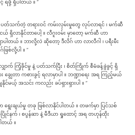
် ရဖို့ ရှိပါတယ် ။ ”
ဲ့ ပတ်သက်တဲ့ တရားဝင် ကမ်းလှမ်းမှုတွေ လုပ်လာရင် ၊ မက်ဆီ
ယ် ရှိလာနိုင်တာပေါ့ ။ လီဂူးဝမ်း မှာတော့ မက်ဆီ ဟာ
ပါတယ် ။ ဘာလို့လဲ ဆိုတော့ ဒီလိဂ် ဟာ လာလီဂါ ၊ ပရီးမီး
ဖြစ်လို့ပါ ။ ”
ြံ့ခိုင်မှု နဲ့ ပတ်သက်ပြီး ၊ စိတ်ကြိုက် စီမံခန့်ခွဲခွင့် ရှိ
ွန်အား ချွေတာ ကစားခွင့် ရလာမှာပါ ။ ဘဏ္ဍာရေး အရ ကြည့်မယ်
ေနိုင်မယ့် အသင်း ကလည်း ခပ်ရှားရှားပါ ။ ”
 ရွေးချယ်မှု တခု ဖြစ်လာနိုင်ပါတယ် ။ တဖက်မှာ ပြင်သစ်
က် ၊ စပွန်ဆာ နဲ့ မီဒီယာ ရှုထောင့် အရ တဟုန်ထိုး
ပါတယ် ။