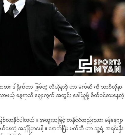
ားကစား ဒါရိုက်တာ ဖြစ်တဲ့ လီယိုနာဒို ဟာ မက်ဆီ ကို ဘာစီလိုနာ
 လာမယ့် နွေရာသီ ဈေးကွက် အတွင်း ခေါ်ယူဖို့ စိတ်ဝင်စားနေတဲ့
ြစ်လာနိုင်ပါတယ် ။ အထူးသဖြင့် တနိုင်ငံတည်းသား မန်နေဂျာ
ွယ်နေတဲ့ အချိန်မှာပေါ့ ။ နောက်ပြီး မက်ဆီ ဟာ သူ့ရဲ့ အရင်းနှီး