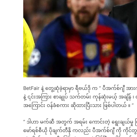
BetFair နဲ့ တွေ့ဆုံခဲ့ရာမှာ ရီဗယ်ဒို က ” ပီအက်စ်ဂျီ အ
နဲ့ ၎င်းအကြား စာချုပ် သက်တမ်း ကုန်ဆုံးမယ့် အချိန် ၊
အကြောင်း ဝန်ခံစကား ဆိုထားပြီးသား ဖြစ်ပါတယ် ။ ”
” ဒါဟာ မက်ဆီ အတွက် အရမ်း ကောင်းတဲ့ ရွေးချယ်မှု ဖ
မော်ရစ်စီယို ပိုချက်တီနို ကလည်း ပီအက်စ်ဂျီ ကို ကိုင်တ