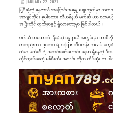
JANUARY 22, 2021
ြ့ပီးခဲ့တဲ့ နွေရာသီ အပြောင်းအရွှေ့ ဈေးကွက်မှာ ကတ
အာဂျင်တိုင်း စူပါစတား လီယွန်နယ် မက်ဆီ ဟာ လာမယ့
အပြီးတိုင် ထွက်ခွာခွင့် ရှိလာတော့မှာ ဖြစ်ပါတယ် ။
မက်ဆီ တယောက် ပြီးခဲ့တဲ့ နွေရာသီ အတွင်းမှာ ဘာစီလို
ကတည်းက ၊ ဥရောပ ရဲ့ အခြား ထိပ်တန်း ကလပ် တွေရဲ့ အ
ထဲမှာ မက်ဆီ ရဲ့ အသင်းဖော်ဟောင်း နေမာ ရှိနေတဲ့ ပီအ
ကိုင်တွယ်နေတဲ့ မန်စီးတီး အသင်း တို့က ထိပ်ဆုံး က ပ