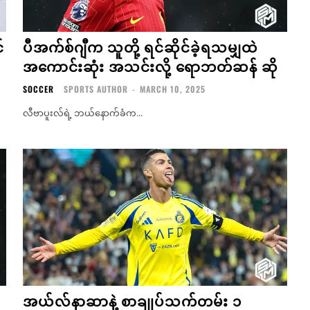
်
ပီအက်စ်ဂျီက သူတို့ ရင်ဆိုင်ခဲ့ရသမျှထဲ
အကောင်းဆုံး အသင်းလို့ ရောဘတ်ဆန် ဆို
SOCCER
SPORTS AUTHOR
-
MARCH 10, 2025
လီဗာပူးလ်ရဲ့ ဘယ်နောက်ခံက...
အယ်လ်နာဆာနဲ့ စာချုပ်သက်တမ်း ၁