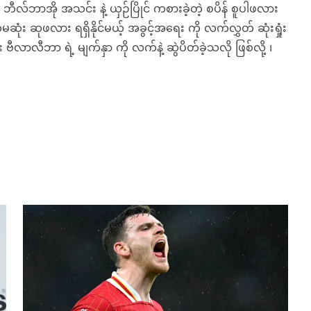
 ဘီလ်ဘာအို အသင်း နဲ့ ယှဉ်ပြိုင် ကစားခဲ့တဲ့ စပိန် စူပါဖလား
 ပထမဆုံး ဆုဖလား ရရှိနိုင်မယ့် အခွင့်အရေး ကို လက်လွှတ် ဆုံးရှုံး
း ဗီလာလီဘာ ရဲ့ မျက်နှာ ကို လက်နဲ့ ဆွဲပိတ်ခဲ့သလို ဖြစ်လို့ ၊