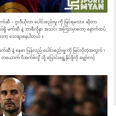
မက်ဆီ – ဂွာဒီယိုလာ ပေါင်းစည်းမှု ကို မြင်ရမလား ဆိုတာ
ရှိ မက်ဆီ နဲ့ ဘာစီလိုနာ အသင်း အကြားမှာတော့ နောက်ထပ်
တာတော့ သေချာနေပါတယ် ။
မက်ဆီ နဲ့ နေမာ ပြန်လည် ပေါင်းစည်းမှု ကို မြင်လိုတဲ့အတွက် ၊
် ပီအက်စ်ဂျီ သို့ ပြောင်းရွှေ့နိုင်ဖို့ကို မျှော်လင့်