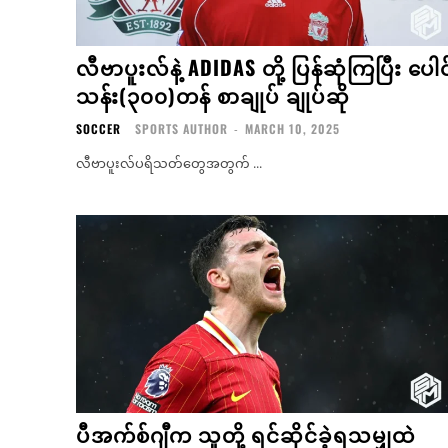
လီဗာပူးလ်နဲ့ ADIDAS တို့ ပြန်ဆုံကြပြီး ပေါင
သန်း(၃၀၀)တန် စာချုပ် ချုပ်ဆို
SOCCER
SPORTS AUTHOR
-
MARCH 10, 2025
လီဗာပူးလ်ပရိသတ်တွေအတွက် ...
ပီအက်စ်ဂျီက သူတို့ ရင်ဆိုင်ခဲ့ရသမျှထဲ