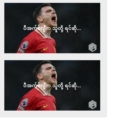
ပီအက်စ်ဂျီက သူတို့ ရင်ဆို...
ပီအက်စ်ဂျီက သူတို့ ရင်ဆို...