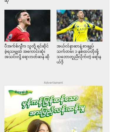
ဆို
ပီအက်စ်ဂျီက သူတို့ ရင်ဆိုင်
အယ်လ်နာဆာနဲ့ စာချုပ်
ခဲ့ရသမျှထဲ အကောင်းဆုံး
သက်တမ်း ၁ နှစ်ထပ်တိုးဖို့
အသင်းလို့ ရောဘတ်ဆန် ဆို
သဘောတူညီလိုက်တဲ့ ရော်န
ယ်ဒို
Advertisment