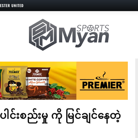
ESTER UNITED
်းစည်းမှု ကို မြင်ချင်နေတဲ့