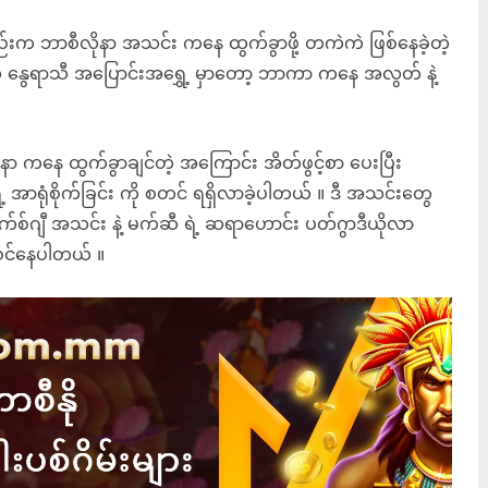
ည်းက ဘာစီလိုနာ အသင်း ကနေ ထွက်ခွာဖို့ တကဲကဲ ဖြစ်နေခဲ့တဲ့
် နွေရာသီ အပြောင်းအရွှေ့ မှာတော့ ဘာကာ ကနေ အလွတ် နဲ့
နာ ကနေ ထွက်ခွာချင်တဲ့ အကြောင်း အိတ်ဖွင့်စာ ပေးပြီး
ာရုံစိုက်ခြင်း ကို စတင် ရရှိလာခဲ့ပါတယ် ။ ဒီ အသင်းတွေ
က်စ်ဂျီ အသင်း နဲ့ မက်ဆီ ရဲ့ ဆရာဟောင်း ပတ်ဂွာဒီယိုလာ
ါဝင်နေပါတယ် ။