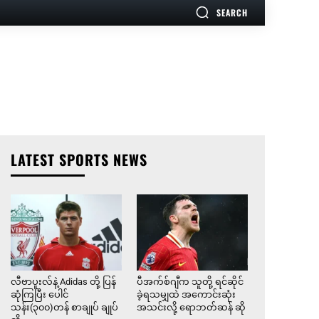
SEARCH
LATEST SPORTS NEWS
လီဗာပူးလ်နဲ့ Adidas တို့ ပြန်
ပီအက်စ်ဂျီက သူတို့ ရင်ဆိုင်
ဆုံကြပြီး ပေါင်
ခဲ့ရသမျှထဲ အကောင်းဆုံး
သန်း(၃၀၀)တန် စာချုပ် ချုပ်
အသင်းလို့ ရောဘတ်ဆန် ဆို