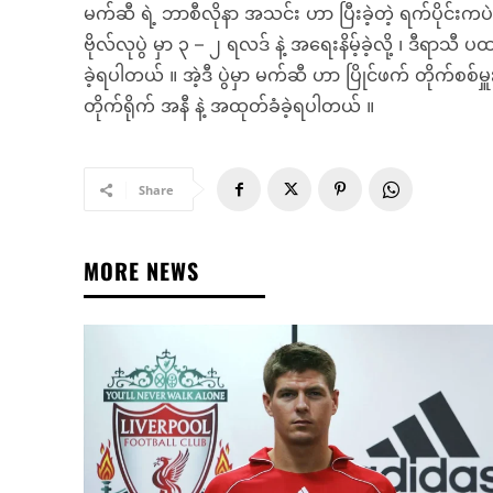
မက်ဆီ ရဲ့ ဘာစီလိုနာ အသင်း ဟာ ပြီးခဲ့တဲ့ ရက်ပိုင်းကပဲ
ဗိုလ်လုပွဲ မှာ ၃ – ၂ ရလဒ် နဲ့ အရေးနိမ့်ခဲ့လို့ ၊ ဒီရာသီ
ခဲ့ရပါတယ် ။ အဲ့ဒီ ပွဲမှာ မက်ဆီ ဟာ ပြိုင်ဖက် တိုက်စစ်မှူ
တိုက်ရိုက် အနီ နဲ့ အထုတ်ခံခဲ့ရပါတယ် ။
Share
MORE NEWS