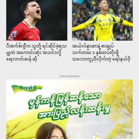
ပီအက်စ်ဂျီက သူတို့ ရင်ဆိုင်ခဲ့ရသ
အယ်လ်နာဆာနဲ့ စာချုပ်
မျှထဲ အကောင်းဆုံး အသင်းလို့
သက်တမ်း ၁ နှစ်ထပ်တိုးဖို့
ရောဘတ်ဆန် ဆို
သဘောတူညီလိုက်တဲ့ ရော်နယ်ဒို
Advertisment