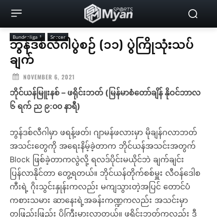
Bundesliga 1
Soccer
ဘွန်ဒစ်လီဂါပွဲစဉ် (၁၁) ပွဲကြိုသုံးသပ်
ချက်
NOVEMBER 6, 2021
ဘိုင်ယန်မြူးနစ် – ဖရိုင်းဘတ် (မြန်မာစံတော်ချိန် နိုဝင်ဘာလ
၆ ရက် ည ၉:၀၀ နာရီ)
ဘွန်ဒစ်လီဂါမှာ ဖရန့်ဖတ်၊ ဂျာမန်ဖလားမှာ မိုချန်ဂလာဘတ်
အသင်းတွေကို အရေးနိမ့်ခဲ့တာက ဘိုင်ယန်အသင်းအတွက်
Block ဖြစ်ခဲ့တာကလွဲလို့ ရလဒ်ပိုင်းမယိုင်ဘဲ ချက်ချင်း
ပြန်လာနိုင်တာ တွေ့ရတယ်။ ဘိုင်ယန်တိုက်စစ်မှူး လီဝန်ဒေါစ
ကီးရဲ့ ဂိုးသွင်းနှုန်းကလည်း မကျသွားတဲ့အပြင် တောင်ပံ
ကစားသမား ဆာနေးရဲ့အခန်းကဏ္ဍကလည်း အသင်းမှာ
တဖြည်းဖြည်း ပိုကြီးမားလာတယ်။ ဖရိုင်းဘတ်ကလည်း ဒီ