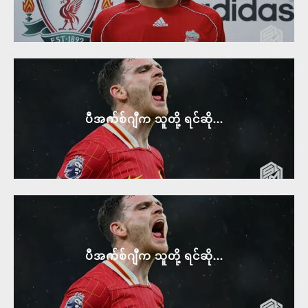
ပီအက်စ်ဂျီက သူတို့ ရင်ဆို...
ပီအက်စ်ဂျီက သူတို့ ရင်ဆို...