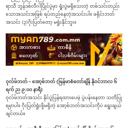
ရာသီ ဘွန်ဒစ်လီဂါပြိုင်ပွဲမှာ ရှုံးပွဲမရှိသေးတဲ့ တစ်သင်းတည်း
သောအသင်းအဖြစ် ရပ်တည်နေတဲ့အသင်းပါ။ ဖရိုင်းဘတ်
အသင်း (၃)ဂိုးပြတ်တော့ မရှုံးနိုင်ဘူး။
ဝုလ်ဖ်ဘတ် – အော့စ်ဘတ် (မြန်မာစံတော်ချိန် နိုဝင်ဘာလ ၆
ရက် ည ၉:၀၀ နာရီ)
ဝုလ်ဖ်ဘတ်အသင်း နိုင်ပွဲပြန်ရထားပေမဲ့ ပွဲပန်းနေတာ သတိပြု
ရမှာပါ။ ဂိုးပြတ်ရှုံးဖို့မရှိတဲ့ အော့စ်ဘတ်အသင်းကိုပဲ ရွေးချယ်
ချင်တယ်။