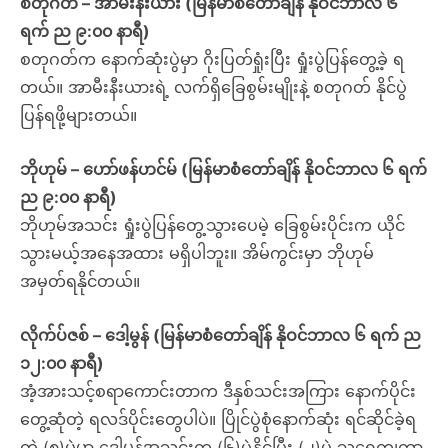
စတုဂတ် – အာမီးနီးယား (မြန်မာစံတော်ချိန် နိုဝင်ဘာလ ၆
ရက် ည ၉:၀၀ နာရီ)
စတုဂတ်က နောက်ဆုံးပွဲမှာ ဂိုးပြတ်ရှုံးပြီး ရှုံးပွဲပြန်တွေ့ခဲ့ ရ
တယ်။ အာမီးနီးယားရဲ့ လက်ရှိခြေစွမ်းမျိုးနဲ့ စတုဂတ် နိုင်ပွဲ
ပြန်ရဖို့များတယ်။
ဘိုဟုမ် – ဟော်ဖန်ဟင်မ် (မြန်မာစံတော်ချိန် နိုဝင်ဘာလ ၆ ရက်
ည ၉:၀၀ နာရီ)
ဘိုဟုမ်အသင်း ရှုံးပွဲပြန်တွေ့သွားပေမဲ့ ခြေစွမ်းပိုင်းက ယိုင်
သွားမယ့်အနေအထား မရှိပါဘူး။ အိမ်ကွင်းမှာ ဘိုဟုမ်
အမှတ်ရနိုင်တယ်။
လိုက်ပ်ဇစ် – ဒေါ့မွန် (မြန်မာစံတော်ချိန် နိုဝင်ဘာလ ၆ ရက် ည
၁၂:၀၀ နာရီ)
အံ့အားသင့်စရာကောင်းတာက ဒီနှစ်သင်းအကြား နောက်ပိုင်း
တွေ့ဆုံတဲ့ ရလဒ်ပိုင်းတွေပါပဲ။ ပြိုင်ပွဲစုံနောက်ဆုံး ရင်ဆိုင်ခဲ့ရ
တဲ့ (၈)ပွဲမှာ ဒေါ့မွန်အသင်းက (၆)ပွဲနိုင်ပြီး (၂)ပွဲ သရေကျကာ