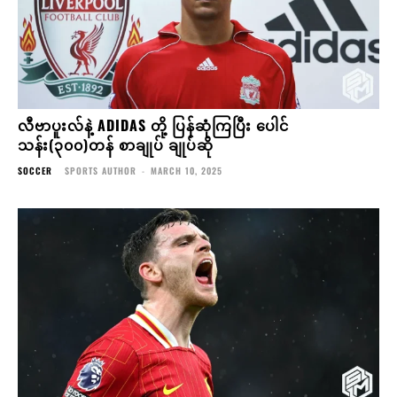
လီဗာပူးလ်နဲ့ ADIDAS တို့ ပြန်ဆုံကြပြီး ပေါင်
သန်း(၃၀၀)တန် စာချုပ် ချုပ်ဆို
SOCCER
SPORTS AUTHOR
-
MARCH 10, 2025