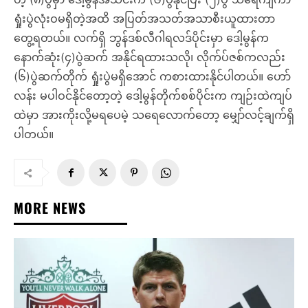
ရှုံးပွဲလုံးဝမရှိတဲ့အထိ အပြတ်အသတ်အသာစီးယူထားတာ
တွေ့ရတယ်။ လက်ရှိ ဘွန်ဒစ်လီဂါရလဒ်ပိုင်းမှာ ဒေါ့မွန်က
နောက်ဆုံး(၄)ပွဲဆက် အနိုင်ရထားသလို၊ လိုက်ပ်ဇစ်ကလည်း
(၆)ပွဲဆက်တိုက် ရှုံးပွဲမရှိအောင် ကစားထားနိုင်ပါတယ်။ ဟော်
လန်း မပါဝင်နိုင်တော့တဲ့ ဒေါ့မွန်တိုက်စစ်ပိုင်းက ကျဉ်းထဲကျပ်
ထဲမှာ အားကိုးလို့မရပေမဲ့ သရေလောက်တော့ မျှော်လင့်ချက်ရှိ
ပါတယ်။
MORE NEWS