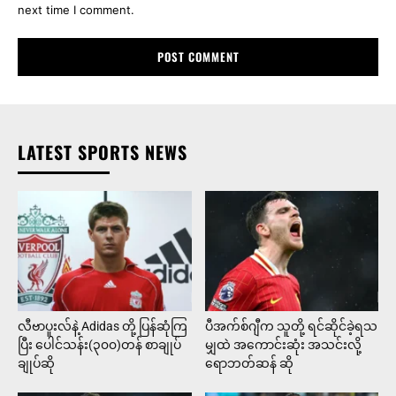
next time I comment.
LATEST SPORTS NEWS
လီဗာပူးလ်နဲ့ Adidas တို့ ပြန်ဆုံကြ
ပီအက်စ်ဂျီက သူတို့ ရင်ဆိုင်ခဲ့ရသ
ပြီး ပေါင်သန်း(၃၀၀)တန် စာချုပ်
မျှထဲ အကောင်းဆုံး အသင်းလို့
ချုပ်ဆို
ရောဘတ်ဆန် ဆို