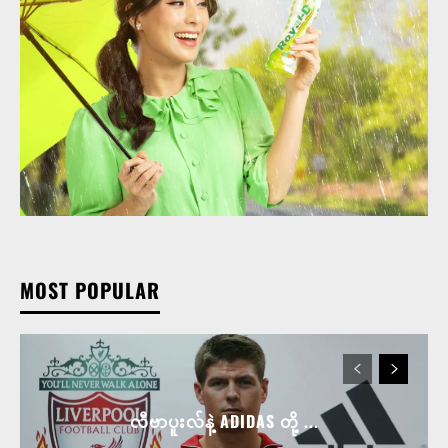
MOST POPULAR
လီဗာပူးလ်နဲ့ ADIDAS တို့ ...