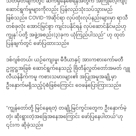
သတ်မှတ်ချက်တွင် ဆက်ရှိနေစေရန်အတွက် အကြိုလေ့ကျင့်
ဆောင်ရွက်မှုများကိုလည်း ပြန်လည်သုံးသပ်သွားမည်
ဖြစ်သည်။ COVID-19ဆိုင်ရာ လုပ်ထုံးလုပ်နည်းများမှာ ရာသီ
တစ်ခုလုံး အောင်မြင်စွာ ကျင်းပနိုင်ရန် လုပ်ဆောင်နိုင်မည်ဟု
ကျွနု်ပ်တို့ အဖွဲ့အစည်း(၃)ခုက ယုံကြည်ပါသည်” ဟု ထုတ်
ပြန်ချက်တွင် ဖော်ပြထားသည်။
ဒစ်ဂျစ်တယ်၊ ယဉ်ကျေးမှု၊ မီဒီယာနှင့် အားကစားကော်မတီ
ဥက္ကဋ္ဌအဖြစ် ဆောင်ရွက်နေသည့် ဗြိတိန်လွှတ်တော်အမတ် ဂျူ
လီယန်နိုက်ကမူ ကစားသမားများ၏ အပြုအမူအချို့မှာ
ဦးနှောက်မရှိသည့်ပုံစံဖြစ်ကြောင်း ဝေဖန်ပြောကြားသည်။
“ကျွန်တော်တို့ မြင်နေရတဲ့ တချို့မြင်ကွင်းတွေက ဦးနှောက်မဲ့
တဲ့၊ ဆိုးရွားတဲ့အခြေအနေအကြောင်း ဖော်ပြနေပါတယ်”ဟု
၎င်းက ဆိုခဲ့သည်။