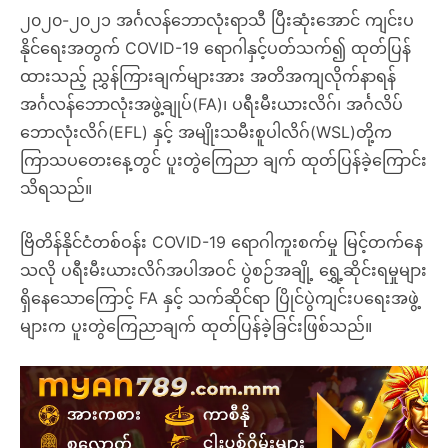
၂၀၂၀-၂၀၂၁ အင်္ဂလန်ဘောလုံးရာသီ ပြီးဆုံးအောင် ကျင်းပ
နိုင်ရေးအတွက် COVID-19 ရောဂါနှင့်ပတ်သက်၍ ထုတ်ပြန်
ထားသည့် ညွှန်ကြားချက်များအား အတိအကျလိုက်နာရန်
အင်္ဂလန်ဘောလုံးအဖွဲ့ချုပ်(FA)၊ ပရီးမီးယားလိဂ်၊ အင်္ဂလိပ်
ဘောလုံးလိဂ်(EFL) နှင့် အမျိုးသမီးစူပါလိဂ်(WSL)တို့က
ကြာသပတေးနေ့တွင် ပူးတွဲကြေညာ ချက် ထုတ်ပြန်ခဲ့ကြောင်း
သိရသည်။
ဗြိတိန်နိုင်ငံတစ်ဝန်း COVID-19 ရောဂါကူးစက်မှု မြင့်တက်နေ
သလို ပရီးမီးယားလိဂ်အပါအဝင် ပွဲစဉ်အချို့ ရွှေ့ဆိုင်းရမှုများ
ရှိနေသောကြောင့် FA နှင့် သက်ဆိုင်ရာ ပြိုင်ပွဲကျင်းပရေးအဖွဲ့
များက ပူးတွဲကြေညာချက် ထုတ်ပြန်ခဲ့ခြင်းဖြစ်သည်။