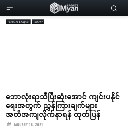
Premier League
Soccer
ဘောလုံးရာသီပြီးဆုံးအောင် ကျင်းပနိုင်
ရေးအတွက် ညွှန်ကြားချက်များ
အတိအကျလိုက်နာရန် ထုတ်ပြန်
JANUARY 16, 2021