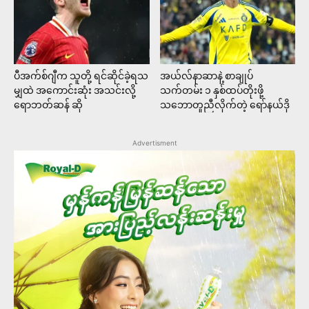
ပီအက်စ်ဂျီက သူတို့ ရင်ဆိုင်ခဲ့ရသ
အယ်လ်နာဆာနဲ့ စာချုပ်
မျှထဲ အကောင်းဆုံး အသင်းလို့
သက်တမ်း ၁ နှစ်ထပ်တိုးဖို့
ရောဘတ်ဆန် ဆို
သဘောတူညီလိုက်တဲ့ ရော်နယ်ဒို
Advertisment