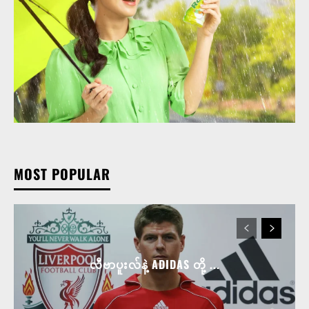
MOST POPULAR
လီဗာပူးလ်နဲ့ ADIDAS တို့ ...