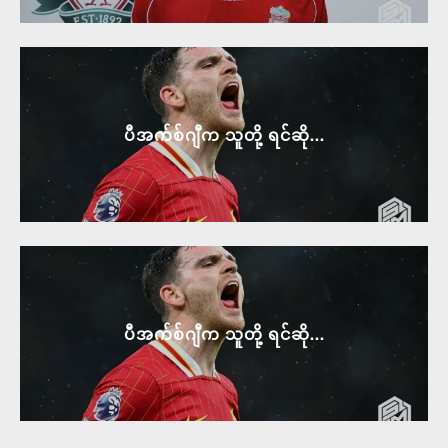
ပီအက်စ်ဂျီက သူတို့ ရင်ဆို...
ပီအက်စ်ဂျီက သူတို့ ရင်ဆို...