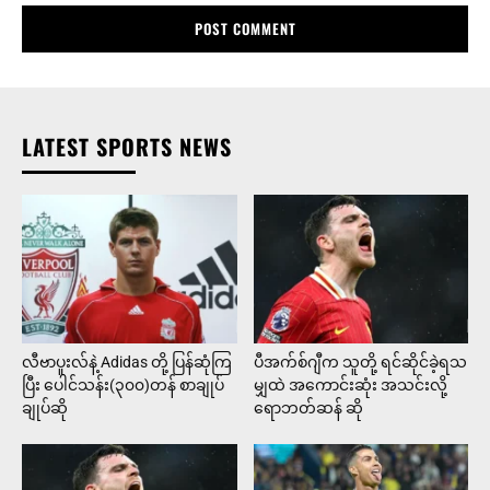
LATEST SPORTS NEWS
လီဗာပူးလ်နဲ့ Adidas တို့ ပြန်ဆုံကြ
ပီအက်စ်ဂျီက သူတို့ ရင်ဆိုင်ခဲ့ရသ
ပြီး ပေါင်သန်း(၃၀၀)တန် စာချုပ်
မျှထဲ အကောင်းဆုံး အသင်းလို့
ချုပ်ဆို
ရောဘတ်ဆန် ဆို