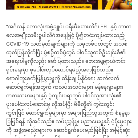
“အင်္ဂလန် ဘောလုံးအဖွဲ့ချုပ်၊ ပရီးမီးယားလိဂ်၊ EFL နှင့် ဘာက
လေအမျိုးသမီးစူပါလိဂ်အနေဖြင့် ပို၍တင်းကျပ်ထားသည့်
COVID-19 သတ်မှတ်ချက်များကို ယခုတစ်ပတ်တွင် အသစ်
ထုတ်ပြန်လိုက်ပြီး ပွဲစဉ်တစ်ပွဲတွင် ပါဝင်သူတစ်ဦးချင်းစီ၏
အရေးပါမှုကိုလည်း ဖော်ပြထားသည်။ ဘေးအန္တရာယ်ကင်း
ရှင်းရေးမှာ စုပေါင်းလုပ်ဆောင်ရမည့်အရာဖြစ်သည်။
ရောဂါကူးစက်ပြန့်ပွားမှုကို ထိန်းချုပ်နိုင်ရေး ဆက်လက်
ဆောင်ရွက်ရန်အတွက် ကလပ်အသင်းများ၊ မန်နေဂျာများ၊
ကစားသမားများနှင့် ပွဲကျင်းပရာတွင် ပါဝင်သူအားလုံး၏
ပူးပေါင်းလုပ်ဆောင်မှု လိုအပ်ပြီး မိမိတို့၏ ကွင်းတွင်း
ကွင်းပြင် ဆောင်ရွက်မှုများမှာ အများပြည်သူအတွက် စံနမူနာ
ပြဖြစ်ရန် လိုအပ်သည်။ လမ်းညွှန်မှု၊ ပညာပေးမှုနှင့် ပံ့ပိုးမှုများ
ကို အဖွဲ့အစည်းများက ဆောင်ရွက်ပေးမည်ဖြစ်ပြီး အမြင့်ဆုံး