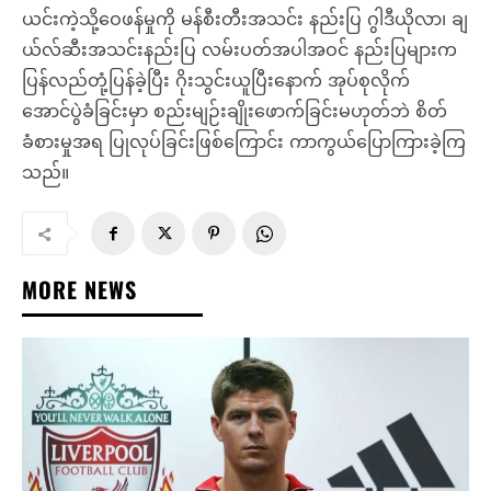
ယင်းကဲ့သို့ဝေဖန်မှုကို မန်စီးတီးအသင်း နည်းပြ ဂွါဒီယိုလာ၊ ချ
ယ်လ်ဆီးအသင်းနည်းပြ လမ်းပတ်အပါအဝင် နည်းပြများက
ပြန်လည်တုံ့ပြန်ခဲ့ပြီး ဂိုးသွင်းယူပြီးနောက် အုပ်စုလိုက်
အောင်ပွဲခံခြင်းမှာ စည်းမျဉ်းချိုးဖောက်ခြင်းမဟုတ်ဘဲ စိတ်
ခံစားမှုအရ ပြုလုပ်ခြင်းဖြစ်ကြောင်း ကာကွယ်ပြောကြားခဲ့ကြ
သည်။
MORE NEWS