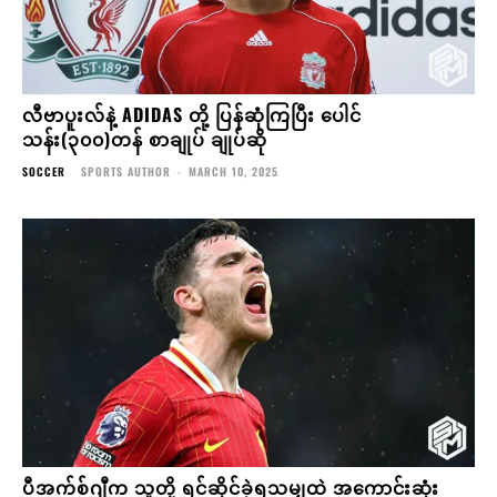
လီဗာပူးလ်နဲ့ ADIDAS တို့ ပြန်ဆုံကြပြီး ပေါင်
သန်း(၃၀၀)တန် စာချုပ် ချုပ်ဆို
SOCCER
SPORTS AUTHOR
-
MARCH 10, 2025
ပီအက်စ်ဂျီက သူတို့ ရင်ဆိုင်ခဲ့ရသမျှထဲ အကောင်းဆုံး