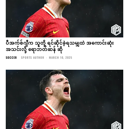
ပီအက်စ်ဂျီက သူတို့ ရင်ဆိုင်ခဲ့ရသမျှထဲ အကောင်းဆုံး
အသင်းလို့ ရောဘတ်ဆန် ဆို
SOCCER
SPORTS AUTHOR
-
MARCH 10, 2025