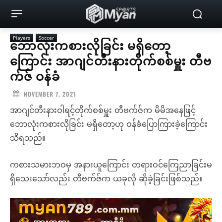
Players
Soccer
ဘောလုံးကစားလိုခြင်း မရှိတော့
ကြောင်း အာဂျင်တီးနားတိုက်စစ်မှူး တီဗ
က်ဇ် ဝန်ခံ
NOVEMBER 7, 2021
အာဂျင်တီးနားဝါရင့်တိုက်စစ်မှူး တီဗက်ဇ်က မိမိအနေဖြင့်
ဘောလုံးကစားလိုခြင်း မရှိတော့ဟု ဝန်ခံပြောကြားခဲ့ကြောင်း
သိရသည်။
ကစားသမားဘဝမှ အနားယူကြောင်း တရားဝင်ကြေညာခြင်းမ
ရှိသေးသော်လည်း တီဗက်ဇ်က ယခုလို ဆိုခဲ့ခြင်းဖြစ်သည်။