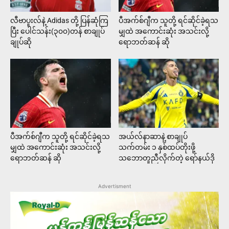
လီဗာပူးလ်နဲ့ Adidas တို့ ပြန်ဆုံကြ
ပီအက်စ်ဂျီက သူတို့ ရင်ဆိုင်ခဲ့ရသ
ပြီး ပေါင်သန်း(၃၀၀)တန် စာချုပ်
မျှထဲ အကောင်းဆုံး အသင်းလို့
ချုပ်ဆို
ရောဘတ်ဆန် ဆို
ပီအက်စ်ဂျီက သူတို့ ရင်ဆိုင်ခဲ့ရသ
အယ်လ်နာဆာနဲ့ စာချုပ်
မျှထဲ အကောင်းဆုံး အသင်းလို့
သက်တမ်း ၁ နှစ်ထပ်တိုးဖို့
ရောဘတ်ဆန် ဆို
သဘောတူညီလိုက်တဲ့ ရော်နယ်ဒို
Advertisment