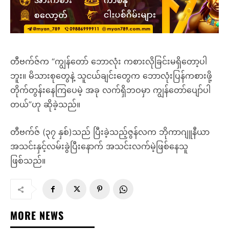
တီဗက်ဇ်က “ကျွန်တော် ဘောလုံး ကစားလိုခြင်းမရှိတော့ပါ
ဘူး။ မိသားစုတွေနဲ့ သူငယ်ချင်းတွေက ဘောလုံးပြန်ကစားဖို့
တိုက်တွန်းနေကြပေမဲ့ အခု လက်ရှိဘဝမှာ ကျွန်တော်ပျော်ပါ
တယ်”ဟု ဆိုခဲ့သည်။
တီဗက်ဇ် (၃၇ နှစ်)သည် ပြီးခဲ့သည့်ဇွန်လက ဘိုကာဂျူနီယာ
အသင်းနှင့်လမ်းခွဲပြီးနောက် အသင်းလက်မဲ့ဖြစ်နေသူ
ဖြစ်သည်။
MORE NEWS