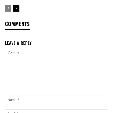
COMMENTS
LEAVE A REPLY
Comment:
Na
Ema