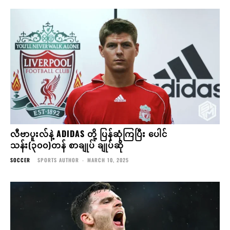
လီဗာပူးလ်နဲ့ ADIDAS တို့ ပြန်ဆုံကြပြီး ပေါင်
သန်း(၃၀၀)တန် စာချုပ် ချုပ်ဆို
SOCCER
SPORTS AUTHOR
-
MARCH 10, 2025