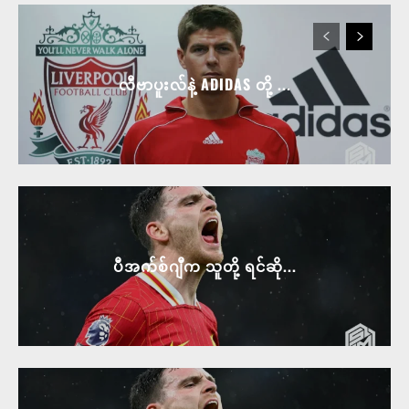
လီဗာပူးလ်နဲ့ ADIDAS တို့ ...
ပီအက်စ်ဂျီက သူတို့ ရင်ဆို...