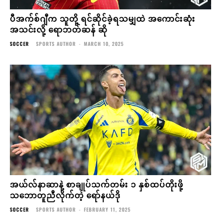
ပီအက်စ်ဂျီက သူတို့ ရင်ဆိုင်ခဲ့ရသမျှထဲ အကောင်းဆုံး
အသင်းလို့ ရောဘတ်ဆန် ဆို
SOCCER
SPORTS AUTHOR
-
MARCH 10, 2025
အယ်လ်နာဆာနဲ့ စာချုပ်သက်တမ်း ၁ နှစ်ထပ်တိုးဖို့
သဘောတူညီလိုက်တဲ့ ရော်နယ်ဒို
SOCCER
SPORTS AUTHOR
-
FEBRUARY 11, 2025