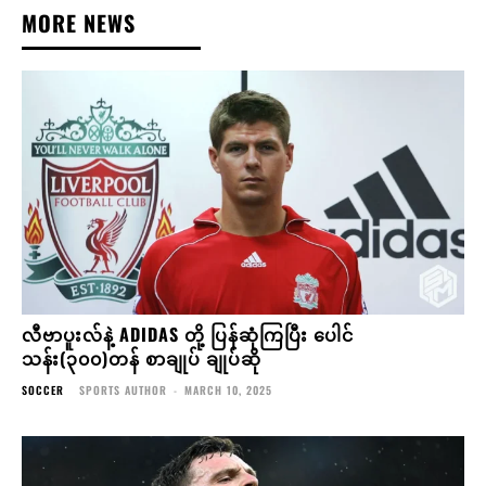
MORE NEWS
လီဗာပူးလ်နဲ့ ADIDAS တို့ ပြန်ဆုံကြပြီး ပေါင်
သန်း(၃၀၀)တန် စာချုပ် ချုပ်ဆို
SOCCER
SPORTS AUTHOR
-
MARCH 10, 2025