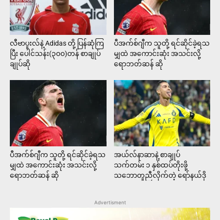
လီဗာပူးလ်နဲ့ Adidas တို့ ပြန်ဆုံကြ
ပီအက်စ်ဂျီက သူတို့ ရင်ဆိုင်ခဲ့ရသ
ပြီး ပေါင်သန်း(၃၀၀)တန် စာချုပ်
မျှထဲ အကောင်းဆုံး အသင်းလို့
ချုပ်ဆို
ရောဘတ်ဆန် ဆို
ပီအက်စ်ဂျီက သူတို့ ရင်ဆိုင်ခဲ့ရသ
အယ်လ်နာဆာနဲ့ စာချုပ်
မျှထဲ အကောင်းဆုံး အသင်းလို့
သက်တမ်း ၁ နှစ်ထပ်တိုးဖို့
ရောဘတ်ဆန် ဆို
သဘောတူညီလိုက်တဲ့ ရော်နယ်ဒို
Advertisment