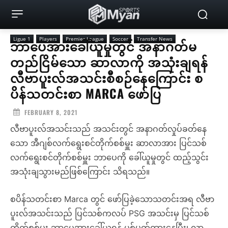
Ligue 1
Players
Premier League
Soccer
Transfer News
ဘာပေအားခေါ်ယူမှုတွင် အနာဂတ်မ
တည်ငြိမ်သော ဆာလာကို အသုံးချရန်
လီဗာပူးလ်အသင်းစီစဉ်နေကြောင်း စ
ပိန်သတင်းစာ MARCA ဖော်ပြ
FEBRUARY 8, 2021
လီဗာပူးလ်အသင်းသည် အသင်းတွင် အနာဂတ်လှုပ်ခတ်နေ
သော အီဂျစ်လက်ရွေးစင်တိုက်စစ်မှူး ဆာလာအား ပြင်သစ်
လက်ရွေးစင်တိုက်စစ်မှူး ဘာပေကို ခေါ်ယူမှုတွင် ထည့်သွင်း
အသုံးချသွားမည်ဖြစ်ကြောင်း သိရသည်။
စပိန်သတင်းစာ Marca တွင် ဖော်ပြခဲ့သောသတင်းအရ လီဗာ
ပူးလ်အသင်းသည် ပြင်သစ်ကလပ် PSG အသင်းမှ ပြင်သစ်
တိုက်စစ်မှူး ဘာပေအားခေါ်ယူရန် ပစ်မှတ်ထားနေပြီး၊ လာ