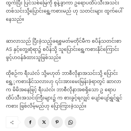
ထွက်ပြီး ပြင်သစ်မြေကို စွန့်ခွာကာ ဥရောပထိပ်သီးအသင်း
တစ်သင်းသို့ပြောင်းရွှေ့ကစားမည် ဟု သတင်းများ ထွက်ပေါ်
နေသည်။
ဆာလာသည် ပြီးခဲ့သည့်ခရစ္စမတ်မတိုင်မီက စပိန်သတင်းစာ
AS နှင့်တွေ့ဆုံရာ၌ စပိန်သို့ သူပြောင်းရွှေ့ကစားနိုင်ကြောင်း
ဖွင့်ဟဝန်ခံထားသူဖြစ်သည်။
ထိုစဉ်က ရီးယဲလ် သို့မဟုတ် ဘာစီလိုနာအသင်းသို့ ပြောင်း
ရွှေ့့ကစားနိုင်သလားဟု ၎င်းအားမေးမြန်းခဲ့ရာတွင် ဆာလာ
က မိမိအနေဖြင့် ရီးယဲလ်၊ ဘာစီလိုနာအစရှိသော ဥ ရောပ
ထိပ်သီးအသင်းကြီးများ၌ က စားခွင့်ရလျှင် ပျော်ပျော်ရွှင်ရွှင်
ကစား ဖြစ်လိမ့်မည်ဟု ပြောကြားခဲ့သည်။