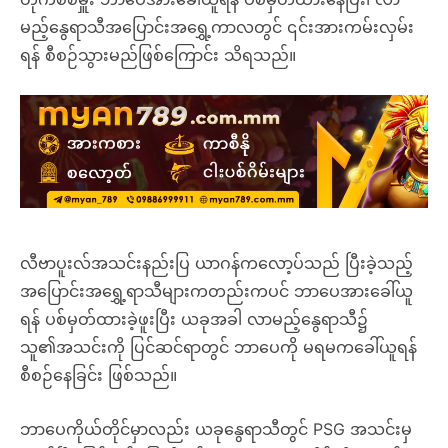
မည့်နွေရာသီအပြောင်းအရွှေ့ကာလတွင် ၎င်းအားကမ်းလှမ်း
ရန် စီစဉ်သွားမည်ဖြစ်ကြောင်း သိရသည်။
လီဗာပူးလ်အသင်းနည်းပြ ယာဂန်ကလော့ပ်သည် ပြီးခဲ့သည့်
အပြောင်းအရွှေ့ရာသီများကတည်းကပင် ဘာပေအားခေါ်ယူ
ရန် ပစ်မှတ်ထားခဲ့ဖူးပြီး ယခုအခါ လာမည့်နွေရာသီ၌
သူ၏အသင်းကို ပြင်ဆင်ရာတွင် ဘာပေကို မရမကခေါ်ယူရန်
စီစဉ်နေခြင်း ဖြစ်သည်။
ဘာပေကိုယ်တိုင်မှာလည်း ယခုနွေရာသီတွင် PSG အသင်းမှ