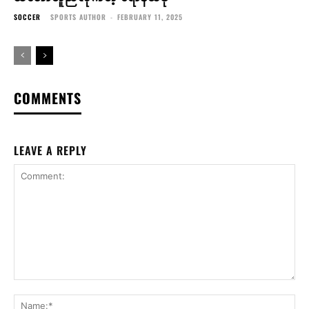
SOCCER
SPORTS AUTHOR
-
FEBRUARY 11, 2025
COMMENTS
LEAVE A REPLY
Comment:
Na