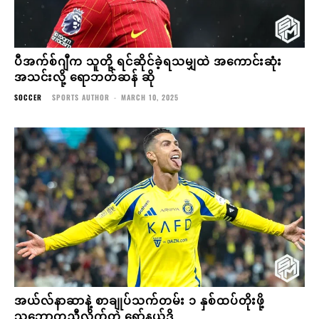
ပီအက်စ်ဂျီက သူတို့ ရင်ဆိုင်ခဲ့ရသမျှထဲ အကောင်းဆုံး
အသင်းလို့ ရောဘတ်ဆန် ဆို
SOCCER
SPORTS AUTHOR
-
MARCH 10, 2025
အယ်လ်နာဆာနဲ့ စာချုပ်သက်တမ်း ၁ နှစ်ထပ်တိုးဖို့
သဘောတူညီလိုက်တဲ့ ရော်နယ်ဒို