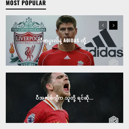
MOST POPULAR
လီဗာပူးလ်နဲ့ ADIDAS တို့ ...
ပီအက်စ်ဂျီက သူတို့ ရင်ဆို...