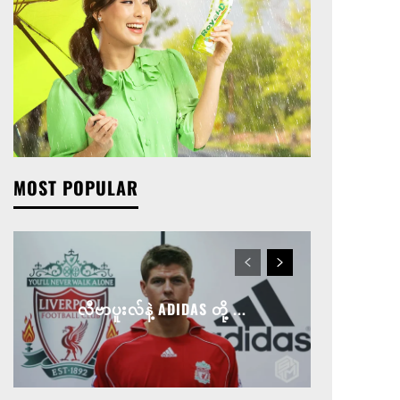
MOST POPULAR
လီဗာပူးလ်နဲ့ ADIDAS တို့ ...