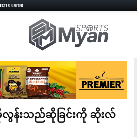
ESTER UNITED
ိုလွန်းသည်ဆိုခြင်းကို ဆိုးလ်