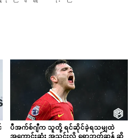
်
ပီအက်စ်ဂျီက သူတို့ ရင်ဆိုင်ခဲ့ရသမျှထဲ
အကောင်းဆုံး အသင်းလို့ ရောဘတ်ဆန် ဆို