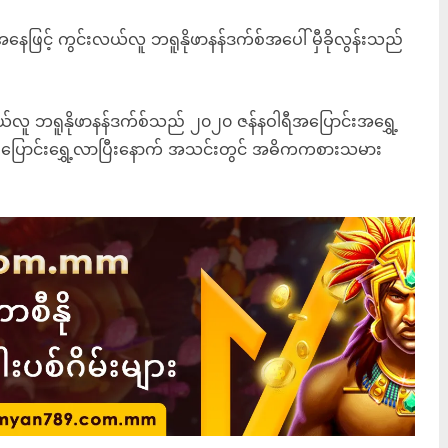
ြင့် ကွင်းလယ်လူ ဘရူနိုဖာနန်ဒက်စ်အပေါ် မှီခိုလွန်းသည်
။
်လူ ဘရူနိုဖာနန်ဒက်စ်သည် ၂၀၂၀ ဇန်နဝါရီအပြောင်းအရွှေ့
ု့ ပြောင်းရွှေ့လာပြီးနောက် အသင်းတွင် အဓိကကစားသမား