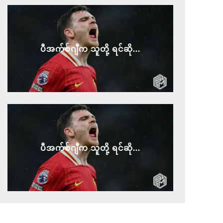
ပီအက်စ်ဂျီက သူတို့ ရင်ဆို...
ပီအက်စ်ဂျီက သူတို့ ရင်ဆို...