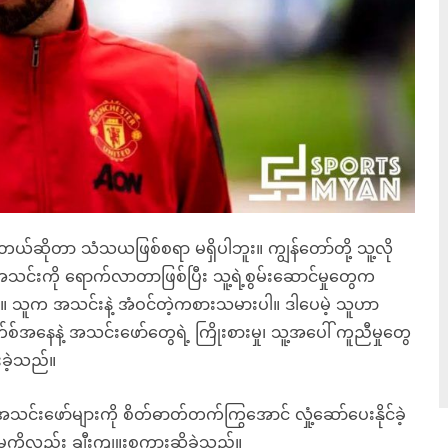
တယ်ဆိုတာ သံသယဖြစ်စရာ မရှိပါဘူး။ ကျွန်တော်တို့ သူ့လို
အသင်းကို ရောက်လာတာဖြစ်ပြီး သူ့ရဲ့စွမ်းဆောင်မှုတွေက
သူက အသင်းနဲ့ အံဝင်တဲ့ကစားသမားပါ။ ဒါပေမဲ့ သူဟာ
စ်အနေနဲ့ အသင်းဖော်တွေရဲ့ ကြိုးစားမှု၊ သူ့အပေါ် ကူညီမှုတွေ
ခဲ့သည်။
 အသင်းဖော်များကို စိတ်ဓာတ်တက်ကြွအောင် လှုံ့ဆော်ပေးနိုင်ခဲ့
မှုကိုလည်း ချီးကျူးစကားဆိုခဲ့သည်။