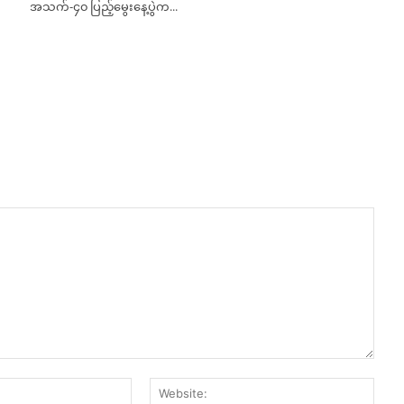
အသက်-၄၀ ပြည့်မွေးနေ့ပွဲက...
Email:*
Webs