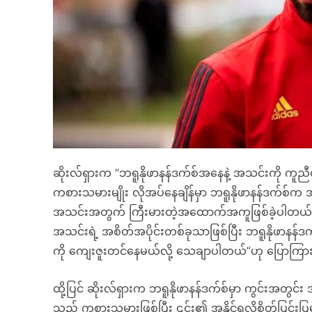
ဆိုးလ်ရှားက “ဘရူနိုဖာနန်ဒက်စ်အနေနဲ့ အသင်းကို ကူညီ
ကစားသမားမျိုး လိုအပ်နေချိန်မှာ ဘရူနိုဖာနန်ဒက်စ်က 
အသင်းအတွက် ကြီးမားတဲ့အထောက်အကူဖြစ်ခဲ့ပါတယ်။ 
အသင်းရဲ့ အစိတ်အပိုင်းတစ်ခုသာဖြစ်ပြီး ဘရူနိုဖာနန်ဒက်
ကို ကျေးဇူးတင်နေမယ်လို့ သေချာပါတယ်”ဟု ပြောကြား
ထို့ပြင် ဆိုးလ်ရှားက ဘရူနိုဖာနန်ဒက်စ်မှာ ကွင်းအတွင်း
သည့် ကစားသမားဖြစ်ပြီး ၎င်း၏ အနိုင်ရလိုစိတ်ပြင်းပြ