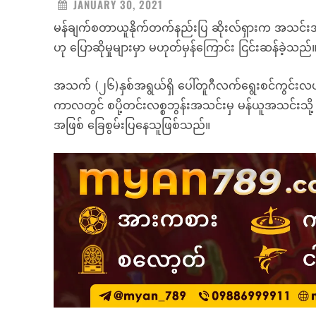
JANUARY 30, 2021
မန်ချက်စတာယူနိုက်တက်နည်းပြ ဆိုးလ်ရှားက အသင်းအနေဖ
ဟု ပြောဆိုမှုများမှာ မဟုတ်မှန်ကြောင်း ငြင်းဆန်ခဲ့သည်
အသက် (၂၆)နှစ်အရွယ်ရှိ ပေါ်တူဂီလက်ရွေးစင်ကွင်းလယ
ကာလတွင် စပို့တင်းလစ္စဘွန်းအသင်းမှ မန်ယူအသင်းသိ
အဖြစ် ခြေစွမ်းပြနေသူဖြစ်သည်။