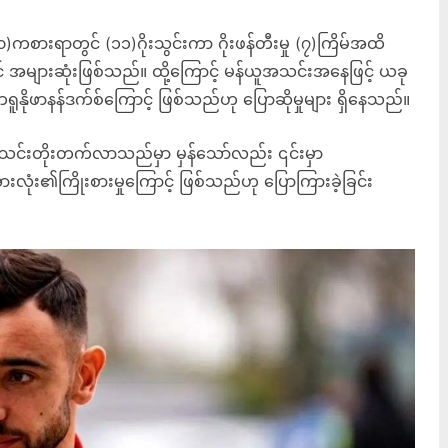
)ကစားရာတွင် (၁၁)ဂိုးသွင်းကာ ဂိုးဖန်တီးမှု (၇)ကြိမ်အထိ
များဆုံးဖြစ်သည်။ ထို့ကြောင့် မန်ယူအသင်းအနေဖြင့် ယခု
ာ ဘရူနိုဖာနန်ဒက်စ်ကြောင့် ဖြစ်သည်ဟု ပြောဆိုမှုများ ရှိနေသည်။
ယူအသင်းတိုးတက်လာသည်မှာ မှန်သော်လည်း ၎င်းမှာ
ံး၏ကြိုးစားမှုကြောင့် ဖြစ်သည်ဟု ပြောကြားခဲ့ခြင်း