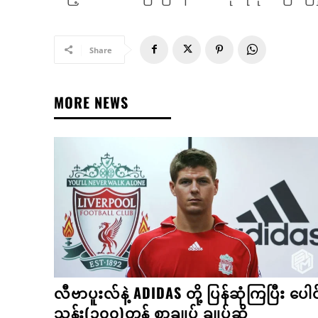
Share
MORE NEWS
လီဗာပူးလ်နဲ့ ADIDAS တို့ ပြန်ဆုံကြပြီး ပေါင
သန်း(၃၀၀)တန် စာချုပ် ချုပ်ဆို