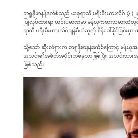
ဘရူနိုဖာနန်ဒက်စ်သည် ယခုရာသီ ပရီးမီးယားလိဂ် ပွဲ (၂၀
ပြုလုပ်ထားရာ ယင်းပမာဏမှာ မန်ယူကစားသမားထဲတွင် အ
ရာသီ ပရီးမီးယားလိဂ်ချန်ပီယံဆုကို စိန်ခေါ်နိုင်ခြင်းမှ
သို့သော် ဆိုးလ်ရှားက ဘရူနိုဖာနန်ဒက်စ်ကြောင့် မန်
အသင်း၏အစိတ်အပိုင်းတစ်ခုသာဖြစ်ပြီး အသင်းသားအားလု
ဖြစ်သည်။