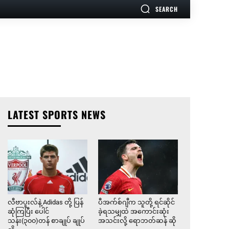
SEARCH
LATEST SPORTS NEWS
လီဗာပူးလ်နဲ့ Adidas တို့ ပြန်
ပီအက်စ်ဂျီက သူတို့ ရင်ဆိုင်
ဆုံကြပြီး ပေါင်
ခဲ့ရသမျှထဲ အကောင်းဆုံး
သန်း(၃၀၀)တန် စာချုပ် ချုပ်
အသင်းလို့ ရောဘတ်ဆန် ဆို