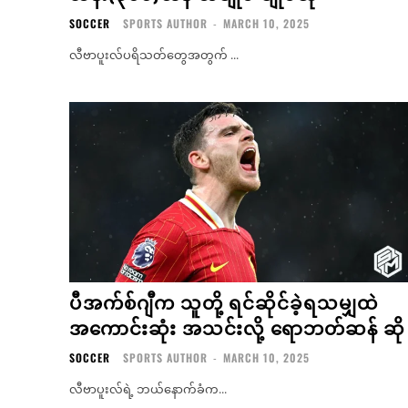
SOCCER
SPORTS AUTHOR
-
MARCH 10, 2025
လီဗာပူးလ်ပရိသတ်တွေအတွက် ...
ပီအက်စ်ဂျီက သူတို့ ရင်ဆိုင်ခဲ့ရသမျှထဲ
အကောင်းဆုံး အသင်းလို့ ရောဘတ်ဆန် ဆို
SOCCER
SPORTS AUTHOR
-
MARCH 10, 2025
လီဗာပူးလ်ရဲ့ ဘယ်နောက်ခံက...