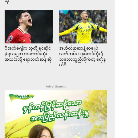
ဆို
ပီအက်စ်ဂျီက သူတို့ ရင်ဆိုင်
အယ်လ်နာဆာနဲ့ စာချုပ်
ခဲ့ရသမျှထဲ အကောင်းဆုံး
သက်တမ်း ၁ နှစ်ထပ်တိုးဖို့
အသင်းလို့ ရောဘတ်ဆန် ဆို
သဘောတူညီလိုက်တဲ့ ရော်န
ယ်ဒို
Advertisment