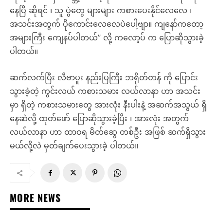
ဆက်လက်ပြီး လီဗာပူး နည်းပြကြီး ဘရိုတ်တန် ကို ပြောင်း
သွားခဲ့တဲ့ ကွင်းလယ် ကစားသမား လယ်လာနာ ဟာ အသင်း
မှာ ရှိတဲ့ ကစားသမားတွေ အားလုံး နီးပါးနဲ့ အဆက်အသွယ် ရှိ
နေဆဲလို့ ထုတ်ဖော် ပြောဆိုသွားခဲ့ပြီး ၊ အားလုံး အတွက်
လယ်လာနာ ဟာ ထာဝရ မိတ်ဆွေ တစ်ဦး အဖြစ် ဆက်ရှိသွား
မယ်လို့လဲ မှတ်ချက်ပေးသွားခဲ့ ပါတယ်။
MORE NEWS