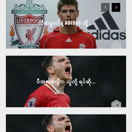
ပီအက်စ်ဂျီက သူတို့ ရင်ဆို...
ပီအက်စ်ဂျီက သူတို့ ရင်ဆို...