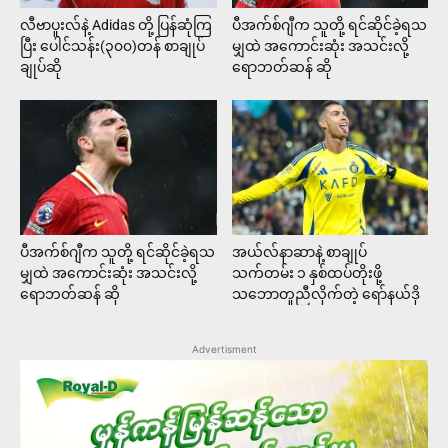
ပီအက်စ်ဂျီက သူတို့ ရင်ဆိုင်ခဲ့ရသ
အယ်လ်နာဆာနဲ့ စာချုပ်
မျှထဲ အကောင်းဆုံး အသင်းလို့
သက်တမ်း ၁ နှစ်ထပ်တိုးဖို့
ရောဘတ်ဆန် ဆို
သဘောတူညီလိုက်တဲ့ ရော်နယ်ဒို
Advertisment