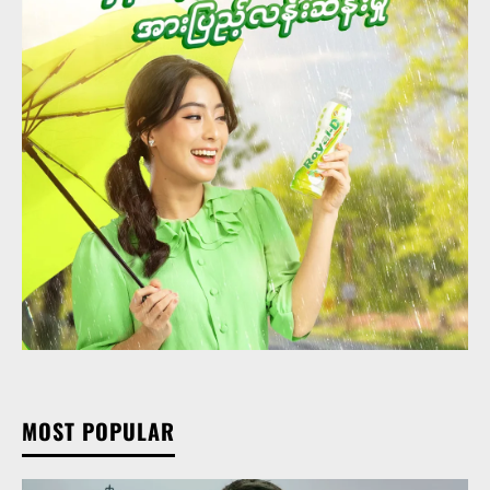
MOST POPULAR
လီဗာပူးလ်နဲ့ ADIDAS တို့ ...