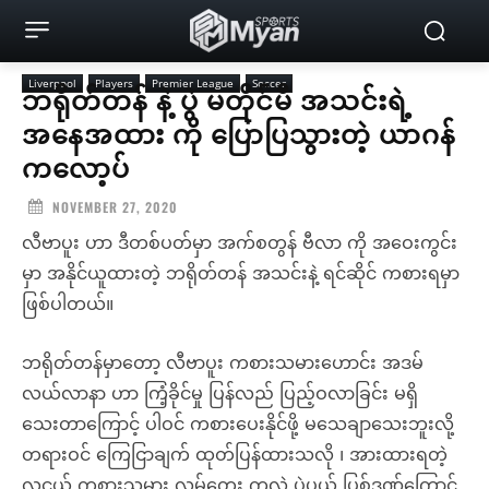
Liverpool
Players
Premier League
Soccer
ဘရိုတ်တန် နဲ့ ပွဲ မတိုင်မီ အသင်းရဲ့
အနေအထား ကို ပြောပြသွားတဲ့ ယာဂန်
ကလော့ပ်
NOVEMBER 27, 2020
လီဗာပူး ဟာ ဒီတစ်ပတ်မှာ အက်စတွန် ဗီလာ ကို အဝေးကွင်း
မှာ အနိုင်ယူထားတဲ့ ဘရိုတ်တန် အသင်းနဲ့ ရင်ဆိုင် ကစားရမှာ
ဖြစ်ပါတယ်။
ဘရိုတ်တန်မှာတော့ လီဗာပူး ကစားသမားဟောင်း အဒမ်
လယ်လာနာ ဟာ ကြံ့ခိုင်မှု ပြန်လည် ပြည့်ဝလာခြင်း မရှိ
သေးတာကြောင့် ပါဝင် ကစားပေးနိုင်ဖို့ မသေချာသေးဘူးလို့
တရားဝင် ကြေငြာချက် ထုတ်ပြန်ထားသလို ၊ အားထားရတဲ့
လူငယ် ကစားသမား လမ့်တေး ကလဲ ပွဲပယ် ပြစ်ဒဏ်ကြောင့်