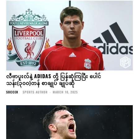
လီဗာပူးလ်နဲ့ ADIDAS တို့ ပြန်ဆုံကြပြီး ပေါင်
သန်း(၃၀၀)တန် စာချုပ် ချုပ်ဆို
SOCCER
SPORTS AUTHOR
-
MARCH 10, 2025
ပီအက်စ်ဂျီက သူတို့ ရင်ဆိုင်ခဲ့ရသမျှထဲ အကောင်းဆုံး