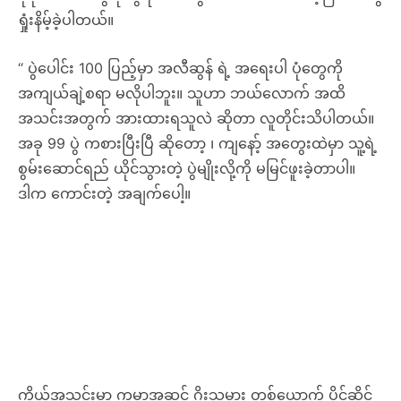
အခု 99 ပွဲ ကစားပြီးပြီ ဆိုတော့ ၊ ကျနော့် အတွေးထဲမှာ သူ့ရဲ့
စွမ်းဆောင်ရည် ယိုင်သွားတဲ့ ပွဲမျိုးလို့ကို မမြင်ဖူးခဲ့တာပါ။
ဒါက ကောင်းတဲ့ အချက်ပေါ့။
ကိုယ့်အသင်းမှာ ကမ္ဘာ့အဆင့် ဂိုးသမား တစ်ယောက် ပိုင်ဆိုင်
နေပြီ ဆိုရင် ၊ သူ ပွဲတွေ များများ ကစားပေးနိုင်လေလေ ၊
အသင်းအတွက် ပိုကောင်းလေလေပဲပေါ့ဗျာ။ ကျနော်ကတော့
အများကြီး ကျေနပ်ပါတယ်” လို့ ကလော့ပ် က ပြောဆိုသွားခဲ့
ပါတယ်။