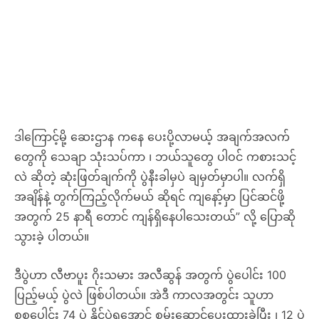
ဒါကြောင့်မို့ ဆေးဌာန ကနေ ပေးပို့လာမယ့် အချက်အလက်
တွေကို သေချာ သုံးသပ်ကာ ၊ ဘယ်သူတွေ ပါဝင် ကစားသင့်
လဲ ဆိုတဲ့ ဆုံးဖြတ်ချက်ကို ပွဲနီးခါမှပဲ ချမှတ်မှာပါ။ လက်ရှိ
အချိန်နဲ့ တွက်ကြည့်လိုက်မယ် ဆိုရင် ကျနော့်မှာ ပြင်ဆင်ဖို့
အတွက် 25 နာရီ တောင် ကျန်ရှိနေပါသေးတယ်” လို့ ပြောဆို
သွားခဲ့ ပါတယ်။
ဒီပွဲဟာ လီဗာပူး ဂိုးသမား အလီဆွန် အတွက် ပွဲပေါင်း 100
ပြည့်မယ့် ပွဲလဲ ဖြစ်ပါတယ်။ အဲဒီ ကာလအတွင်း သူဟာ
စုစုပေါင်း 74 ပွဲ နိုင်ပွဲရအောင် စွမ်းဆောင်ပေးထားခဲ့ပြီး ၊ 12 ပွဲ
ရှုံးနိမ့်ခဲ့ပါတယ်။
“ ပွဲပေါင်း 100 ပြည့်မှာ အလီဆွန် ရဲ့ အရေးပါ ပုံတွေကို
အကျယ်ချဲ့စရာ မလိုပါဘူး။ သူဟာ ဘယ်လောက် အထိ
အသင်းအတွက် အားထားရသူလဲ ဆိုတာ လူတိုင်းသိပါတယ်။