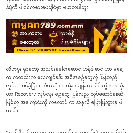
ဒီပွဲကို ပါဝင်ကစားပေးနိုင်မှာ မဟုတ်ပါဘူး။
လီဗာပူး မှာတော့ အသင်းခေါင်းဆောင် ဟန်ဒါဆင် ဟာ မနေ့
က ကတည်းက လေ့ကျင့်ခန်း အစီအစဉ်တွေကို ပြန်လည်
လုပ်ဆောင်ခဲ့ပြီး ၊ တီယာဂို ၊ အာနိုး ၊ ချန်ဘာလိန် တို့ အားလုံး
ဟာ Recovery လုပ်ငန်း စဉ်တွေ ပြန်လည် လုပ်ဆောင်နေဆဲ
ဖြစ်တဲ့ အကြောင်းကို ကလော့ပ် က အခုလို ပြောပြသွားခဲ့ ပါ
တယ်။
“ ဟန်ဒါဆန် ဟာ မနေ့က ကတည်းက အသင်းရဲ့ လေ့ကျင့်ခန်း