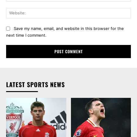
LATEST SPORTS NEWS
လီဗာပူးလ်နဲ့ Adidas တို့ ပြန်ဆုံကြ
ပီအက်စ်ဂျီက သူတို့ ရင်ဆိုင်ခဲ့ရသ
ပြီး ပေါင်သန်း(၃၀၀)တန် စာချုပ်
မျှထဲ အကောင်းဆုံး အသင်းလို့
ချုပ်ဆို
ရောဘတ်ဆန် ဆို