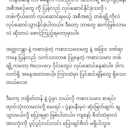
အစီအစဉ်တွေ ကို ပြန်လည် လုပ်ဆောင်နိုင်ခဲ့သလို ၊
တစ်ကိုယ်တော် လုပ်ဆောင်ရမယ့် အစီအစဉ် တစ်ချို့ကိုလဲ
လုပ်ဆောင်သွားနိုင်ခဲ့ပါတယ်။ ဒီတော့ ဘာတွေ ဆက်ဖြစ်လာမ
လဲ ဆိုတာပဲ စောင့်ကြည့်ရတော့မှာပါ။
အတ္တလန္တာ နဲ့ ကစားခဲ့တဲ့ ကစားသမားတွေ နဲ့ အခြား ဒဏ်ရာ
ကနေ ပြန်လည် သက်သာလာစ ပြုနေတဲ့ ကစားသမား တစ်
ချို့ကတော့ Recovery ပိုင်းတွေပဲ လုပ်ဆောင်နေဆဲပါ။ ဒါက
လက်ရှိ အနေအထားပေါ့။ ကြားထဲမှာ ပြင်ဆင်ချိန်တွေ ရှိသေး
တယ်လေ။
ဒီတော့ ဘရိုတ်တန် နဲ့ ပွဲမှာ ဘယ်လို ကစားသမား စာရင်း
ထုတ်သုံးလာမလဲလို့ မေးရင် ၊ ပွဲနားနီးမှပဲ ဆုံးဖြတ်ချက် ချ
သွားမယ်လို့ ပြောရမှာ ဖြစ်ပါတယ်။ ကျနော့် စိတ်ထဲမှာလဲ
အားလုံးကို ပွင့်ပွင့်လင်းလင်း ပြောချင်စိတ် မရှိပါဘူး။