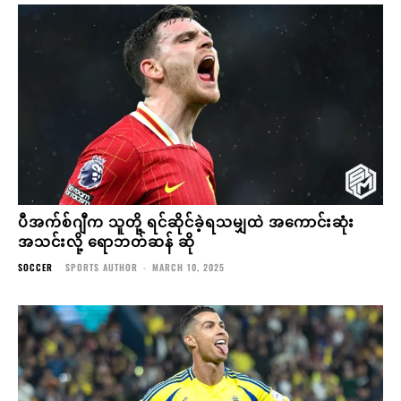
ပီအက်စ်ဂျီက သူတို့ ရင်ဆိုင်ခဲ့ရသမျှထဲ အကောင်းဆုံး
အသင်းလို့ ရောဘတ်ဆန် ဆို
SOCCER
SPORTS AUTHOR
-
MARCH 10, 2025