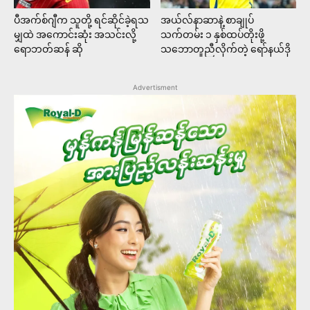
ပီအက်စ်ဂျီက သူတို့ ရင်ဆိုင်ခဲ့ရသ
အယ်လ်နာဆာနဲ့ စာချုပ်
မျှထဲ အကောင်းဆုံး အသင်းလို့
သက်တမ်း ၁ နှစ်ထပ်တိုးဖို့
ရောဘတ်ဆန် ဆို
သဘောတူညီလိုက်တဲ့ ရော်နယ်ဒို
Advertisment