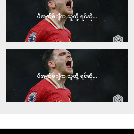
ပီအက်စ်ဂျီက သူတို့ ရင်ဆို...
ပီအက်စ်ဂျီက သူတို့ ရင်ဆို...