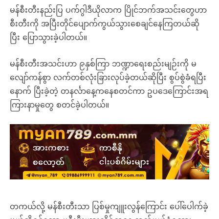
မန်စီးတီးနည်းပြ ပက်ဂွါဒီယိုလာက ပြိုင်ဘက်အသင်းတွေဟာ
စီးတီးကို အပြီးတိုင်ပျောက်ကွယ်သွားစေချင်နေကြတယ်ဆို
ပြီး ပြောသွားခဲ့ပါတယ်။
မန်စီးတီးအသင်းဟာ ၉နှစ်ကြာ ဘဏ္ဍာရေးစည်းမျဉ်းကို မ
လျော်ကန်စွာ လက်တစ်လုံးခြားလုပ်ခဲ့တယ်ဆိုပြီး စွပ်စွဲခံရပြီး
နောက် ပြီးခဲ့တဲ့ တနင်္လာနေ့ကနေစတင်ကာ ဥပဒေကြောင်းအရ
ကြားနာမှုတွေ စတင်ခဲ့ပါတယ်။
တကယ်လို့ မန်စီးတီးသာ ပြစ်မှုကျူးလွန်ကြောင်း ပေါ်ပေါက်ခဲ့