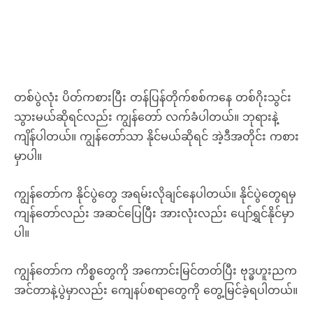
တစ်ပွဲလုံး ပိတ်ကစားပြီး တန်ပြန်တိုက်စစ်ကနေ တစ်ဂိုးသွင်း
သွားမယ်ဆိုရင်လည်း ကျွန်တော် လက်ခံပါတယ်။ ဘုရားနဲ့
ကျိန်ပါတယ်။ ကျွန်တော်သာ နိုင်မယ်ဆိုရင် အဲ့ဒီအတိုင်း ကစား
မှာပါ။
ကျွန်တော်က နိုင်ပွဲတွေ အရမ်းလိုချင်နေပါတယ်။ နိုင်ပွဲတွေရမှ
ကျန်တော်လည်း အဆင်ပြေပြီး အားလုံးလည်း ပျော်ရွှင်နိုင်မှာ
ပါ။
ကျွန်တော်က ကိစ္စတွေကို အကောင်းမြင်တတ်ပြီး ဗုဒ္ဓဟူးညက
အင်တာနဲ့ပွဲမှာလည်း ကျေနပ်စရာတွေကို တွေ့မြင်ခဲ့ရပါတယ်။