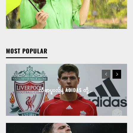
MOST POPULAR
လီဗာပူးလ်နဲ့ ADIDAS တို့ ...