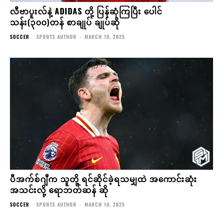
လီဗာပူးလ်နဲ့ ADIDAS တို့ ပြန်ဆုံကြပြီး ပေါင်
သန်း(၃၀၀)တန် စာချုပ် ချုပ်ဆို
SOCCER
SPORTS AUTHOR
-
MARCH 10, 2025
ပီအက်စ်ဂျီက သူတို့ ရင်ဆိုင်ခဲ့ရသမျှထဲ အကောင်းဆုံး
အသင်းလို့ ရောဘတ်ဆန် ဆို
SOCCER
SPORTS AUTHOR
-
MARCH 10, 2025