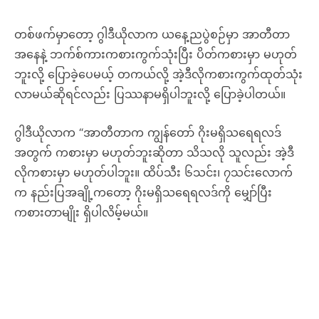
တစ်ဖက်မှာတော့ ဂွါဒီယိုလာက ယနေ့ညပွဲစဉ်မှာ အာတီတာ
အနေနဲ့ ဘက်စ်ကားကစားကွက်သုံးပြီး ပိတ်ကစားမှာ မဟုတ်
ဘူးလို့ ပြောခဲ့ပေမယ့် တကယ်လို့ အဲ့ဒီလိုကစားကွက်ထုတ်သုံး
လာမယ်ဆိုရင်လည်း ပြဿနာမရှိပါဘူးလို့ ပြောခဲ့ပါတယ်။
ဂွါဒီယိုလာက “အာတီတာက ကျွန်တော် ဂိုးမရှိသရေရလဒ်
အတွက် ကစားမှာ မဟုတ်ဘူးဆိုတာ သိသလို သူလည်း အဲ့ဒီ
လိုကစားမှာ မဟုတ်ပါဘူး။ ထိပ်သီး ၆သင်း၊ ၇သင်းလောက်
က နည်းပြအချို့ကတော့ ဂိုးမရှိသရေရလဒ်ကို မျှော်ပြီး
ကစားတာမျိုး ရှိပါလိမ့်မယ်။