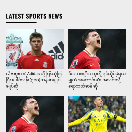
LATEST SPORTS NEWS
လီဗာပူးလ်နဲ့ Adidas တို့ ပြန်ဆုံကြ
ပီအက်စ်ဂျီက သူတို့ ရင်ဆိုင်ခဲ့ရသ
ပြီး ပေါင်သန်း(၃၀၀)တန် စာချုပ်
မျှထဲ အကောင်းဆုံး အသင်းလို့
ချုပ်ဆို
ရောဘတ်ဆန် ဆို