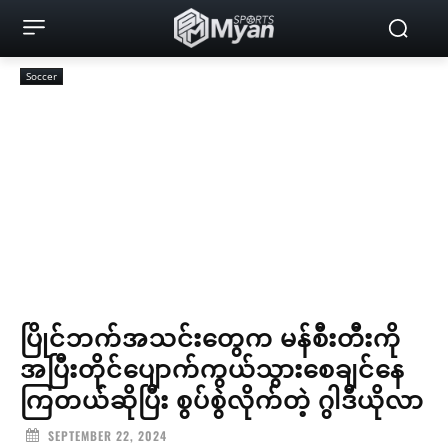
Soccer
ပြိုင်ဘက်အသင်းတွေက မန်စီးတီးကို
အပြီးတိုင်ပျောက်ကွယ်သွားစေချင်နေ
ကြတယ်ဆိုပြီး စွပ်စွဲလိုက်တဲ့ ဂွါဒီယိုလာ
SEPTEMBER 22, 2024