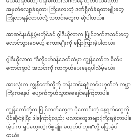
မယ်ဆိုရင်တော့ ပရီးမီးယားလိဂ်ကနေ ထုတ်ပယ်ခံရတာ၊
အမှတ်လျော့ခံရတာ၊ ကြီးလေးတဲ့ ဒဏ်ရိုက်ခံရတာမျိုးတွေ
ကြုံလာရနိုင်တယ်လို့ သတင်းတွေက ဆိုပါတယ်။
အာဆင်နယ်နဲ့ပွဲမတိုင်ခင် ဂွါဒီယိုလာက ပြိုင်ဘက်အသင်းတွေ
လောင်သွားစေမယ့် စကားမျိုးကို ပြောကြားခဲ့ပါတယ်။
ဂွါဒီယိုလာက “ဒီလိုမော်ဒန်ခေတ်ထဲမှာ ကျွန်တော်က စိတ်မ
ကောင်းစွာပဲ အသင်းကို ကာကွယ်ပေးနေရပါလိမ့်မယ်။
အားလုံးက ကျွန်တော်တို့ကို တန်းဆင်းရရုံတင်မဟုတ်ဘဲ ကမ္ဘာ
ကြီးကနေပါ ပျောက်ကွယ်သွားစေချင်နေကြတာပါ။
ကျွန်တော်တို့က ပြိုင်ဘက်တွေက ပိုကောင်းတဲ့ နေ့ရက်တွေကို
ပိုင်ဆိုင်ခဲ့ပြီး ဒါကြောင့်လည်း ဖလားတွေအများကြီးရခဲ့တာပါ။
အဲ့ဒါက ရှုပ်ထွေးတဲ့ကိစ္စမျိုး မဟုတ်ပါဘူး။”လို့ ပြောခဲ့ပါ
တယ်။