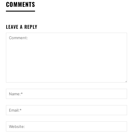
COMMENTS
LEAVE A REPLY
Comment:
Na
Ema
Web