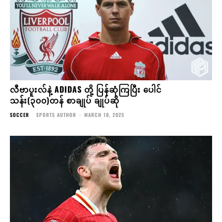
လီဗာပူးလ်နဲ့ ADIDAS တို့ ပြန်ဆုံကြပြီး ပေါင်
သန်း(၃၀၀)တန် စာချုပ် ချုပ်ဆို
SOCCER
SPORTS AUTHOR
-
MARCH 10, 2025