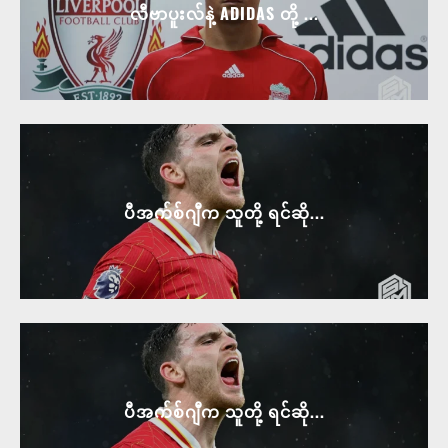
လီဗာပူးလ်နဲ့ ADIDAS တို့ ...
ပီအက်စ်ဂျီက သူတို့ ရင်ဆို...
ပီအက်စ်ဂျီက သူတို့ ရင်ဆို...