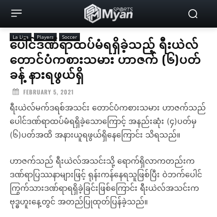
La Liga
Players
Soccer
ပေါင်ဒဏ်ရာထပ်မံရရှိခဲ့သည့် ရီးယဲလ်
တောင်ပံကစားသမား ဟာဇက် (၆)ပတ်
ခန့် နားရဖွယ်ရှိ
FEBRUARY 5, 2021
ရီးယဲလ်မက်ဒရစ်အသင်း တောင်ပံကစားသမား ဟာဇက်သည်
ပေါင်ဒဏ်ရာထပ်မံရရှိခဲ့သောကြောင့် အနည်းဆုံး (၄)ပတ်မှ
(၆)ပတ်အထိ အနားယူရဖွယ်ရှိနေကြောင်း သိရသည်။
ဟာဇက်သည် ရီးယဲလ်အသင်းသို့ ရောက်ရှိလာကတည်းက
ဒဏ်ရာပြဿနာများဖြင့် ရုန်းကန်နေရသူဖြစ်ပြီး ဝဲဘက်ပေါင်
ကြွက်သားဒဏ်ရာရရှိခဲ့ခြင်းဖြစ်ကြောင်း ရီးယဲလ်အသင်းက
ဗုဒ္ဓဟူးနေ့တွင် အတည်ပြုထုတ်ပြန်ခဲ့သည်။