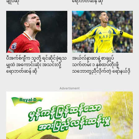
ချုပ်ဆို
ရောဘတ်ဆန် ဆို
ပီအက်စ်ဂျီက သူတို့ ရင်ဆိုင်ခဲ့ရသ
အယ်လ်နာဆာနဲ့ စာချုပ်
မျှထဲ အကောင်းဆုံး အသင်းလို့
သက်တမ်း ၁ နှစ်ထပ်တိုးဖို့
ရောဘတ်ဆန် ဆို
သဘောတူညီလိုက်တဲ့ ရော်နယ်ဒို
Advertisment