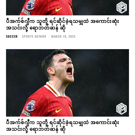
ပီအက်စ်ဂျီက သူတို့ ရင်ဆိုင်ခဲ့ရသမျှထဲ အကောင်းဆုံး
အသင်းလို့ ရောဘတ်ဆန် ဆို
SOCCER
SPORTS AUTHOR
-
MARCH 10, 2025
ပီအက်စ်ဂျီက သူတို့ ရင်ဆိုင်ခဲ့ရသမျှထဲ အကောင်းဆုံး
အသင်းလို့ ရောဘတ်ဆန် ဆို