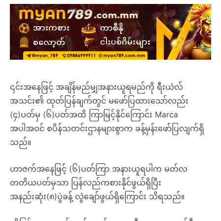
၎င်းအနေဖြင့် အချိန်မည်မျှအနားယူရမည်ကို ရီးယဲလ်
အသင်း၏ ထုတ်ပြန်ချက်တွင် မဖော်ပြထားသော်လည်း
(၄)ပတ်မှ (၆)ပတ်အထိ ကြာမြင့်နိုင်ကြောင်း Marca
အပါအဝင် စပိန်သတင်းဌာနများစွာက ခန့်မှန်းဖော်ပြလျက်ရှိ
သည်။
ဟာဇက်အနေဖြင့် (၆)ပတ်ကြာ အနားယူရပါက မတ်လ
တတိယပတ်မှသာ ပြန်လည်ကစားနိုင်ဖွယ်ရှိပြီး
အနည်းဆုံး(၈)ပွဲခန့် လွဲချော်ဖွယ်ရှိကြောင်း သိရသည်။