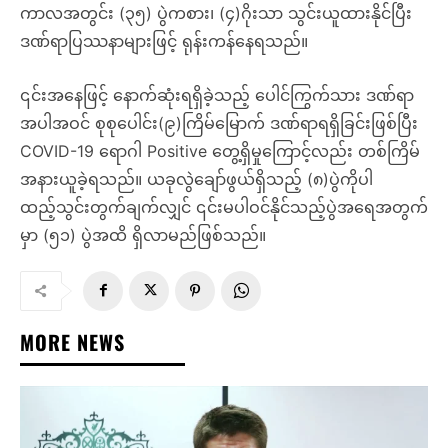
ကာလအတွင်း (၃၅) ပွဲကစား၊ (၄)ဂိုးသာ သွင်းယူထားနိုင်ပြီး
ဒဏ်ရာပြဿနာများဖြင့် ရုန်းကန်နေရသည်။
၎င်းအနေဖြင့် နောက်ဆုံးရရှိခဲ့သည့် ပေါင်ကြွက်သား ဒဏ်ရာ
အပါအဝင် စုစုပေါင်း(၉)ကြိမ်မြောက် ဒဏ်ရာရရှိခြင်းဖြစ်ပြီး
COVID-19 ရောဂါ Positive တွေ့ရှိမှုကြောင့်လည်း တစ်ကြိမ်
အနားယူခဲ့ရသည်။ ယခုလွဲချော်ဖွယ်ရှိသည့် (၈)ပွဲကိုပါ
ထည့်သွင်းတွက်ချက်လျှင် ၎င်းမပါဝင်နိုင်သည့်ပွဲအရေအတွက်
မှာ (၅၁) ပွဲအထိ ရှိလာမည်ဖြစ်သည်။
MORE NEWS