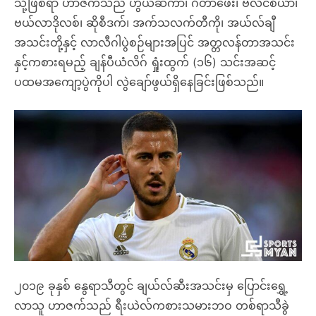
သို့ဖြစ်ရာ ဟာဇက်သည် ဟွယ်ဆကာ၊ ဂီတာဖေး၊ ဗလင်စီယာ၊
ဗယ်လာဒိုလစ်၊ ဆိုစီဒက်၊ အက်သလက်တီကို၊ အယ်လ်ချီ
အသင်းတို့နှင့် လာလီဂါပွဲစဉ်များအပြင် အတ္တလန်တာအသင်း
နှင့်ကစားရမည့် ချန်ပီယံလိဂ် ရှုံးထွက် (၁၆) သင်းအဆင့်
ပထမအကျော့ပွဲကိုပါ လွဲချော်ဖွယ်ရှိနေခြင်းဖြစ်သည်။
၂၀၁၉ ခုနှစ် နွေရာသီတွင် ချယ်လ်ဆီးအသင်းမှ ပြောင်းရွှေ့
လာသူ ဟာဇက်သည် ရီးယဲလ်ကစားသမားဘဝ တစ်ရာသီခွဲ