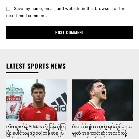
Save my name, email, and website in this browser for the
next time I comment.
LATEST SPORTS NEWS
လီဗာပူးလ်နဲ့ Adidas တို့ ပြန်ဆုံကြ
ပီအက်စ်ဂျီက သူတို့ ရင်ဆိုင်ခဲ့ရသ
ပြီး ပေါင်သန်း(၃၀၀)တန် စာချုပ်
မျှထဲ အကောင်းဆုံး အသင်းလို့