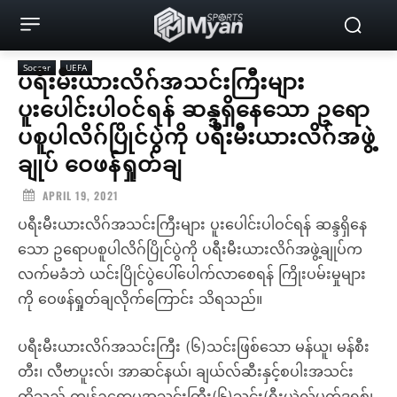
Soccer
UEFA
ပရီးမီးယားလိဂ်အသင်းကြီးများ
ပူးပေါင်းပါဝင်ရန် ဆန္ဒရှိနေသော ဥရော
ပစူပါလိဂ်ပြိုင်ပွဲကို ပရီးမီးယားလိဂ်အဖွဲ့
ချုပ် ဝေဖန်ရှုတ်ချ
APRIL 19, 2021
ပရီးမီးယားလိဂ်အသင်းကြီးများ ပူးပေါင်းပါဝင်ရန် ဆန္ဒရှိနေ
သော ဥရောပစူပါလိဂ်ပြိုင်ပွဲကို ပရီးမီးယားလိဂ်အဖွဲ့ချုပ်က
လက်မခံဘဲ ယင်းပြိုင်ပွဲပေါ်ပေါက်လာစေရန် ကြိုးပမ်းမှုများ
ကို ဝေဖန်ရှုတ်ချလိုက်ကြောင်း သိရသည်။
ပရီးမီးယားလိဂ်အသင်းကြီး (၆)သင်းဖြစ်သော မန်ယူ၊ မန်စီး
တီး၊ လီဗာပူးလ်၊ အာဆင်နယ်၊ ချယ်လ်ဆီးနှင့်စပါးအသင်း
တို့သည် ကျန်ဥရောပအသင်းကြီး(၆)သင်း(ရီးယဲလ်မက်ဒရစ်၊