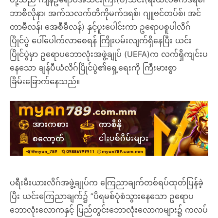
ဘာစီလိုနာ၊ အက်သလက်တီကိုမက်ဒရစ်၊ ဂျူဗင်တပ်စ်၊ အင်
တာမီလန်၊ အေစီမီလန်) နှင့်ပူးပေါင်းကာ ဥရောပစူပါလိဂ်
ပြိုင်ပွဲ ပေါ်ပေါက်လာစေရန် ကြိုးပမ်းလျက်ရှိနေပြီး ယင်း
ပြိုင်ပွဲမှာ ဥရောပဘောလုံးအဖွဲ့ချုပ် (UEFA)က လက်ရှိကျင်းပ
နေသော ချန်ပီယံလိဂ်ပြိုင်ပွဲ၏ရှေ့ရေးကို ကြီးမားစွာ
ခြိမ်းခြောက်နေသည်။
ပရီးမီးယားလိဂ်အဖွဲ့ချုပ်က ကြေညာချက်တစ်ရပ်ထုတ်ပြန်ခဲ့
ပြီး ယင်းကြေညာချက်၌ ”ပိရမစ်ပုံစံသွားနေသော ဥရောပ
ဘောလုံးလောကနှင့် ပြည်တွင်းဘောလုံးလောကများ၌ ကလပ်