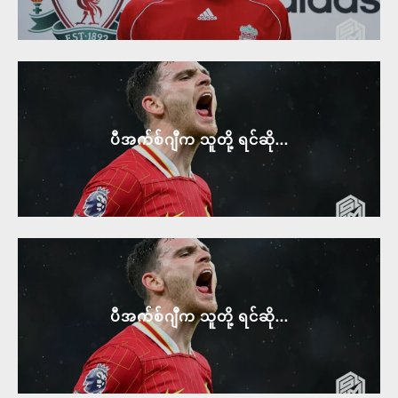
ပီအက်စ်ဂျီက သူတို့ ရင်ဆို...
ပီအက်စ်ဂျီက သူတို့ ရင်ဆို...