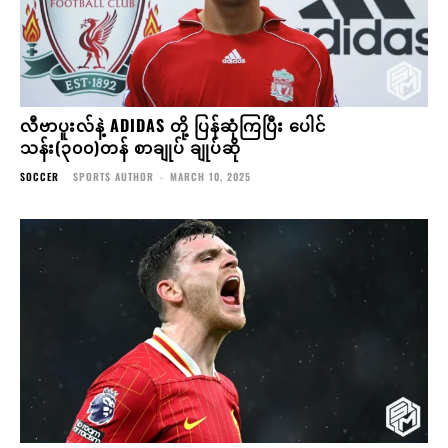
လီဗာပူးလ်နဲ့ ADIDAS တို့ ပြန်ဆုံကြပြီး ပေါင်
သန်း(၃၀၀)တန် စာချုပ် ချုပ်ဆို
SOCCER
SPORTS AUTHOR
-
MARCH 10, 2025