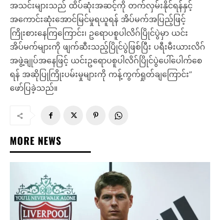
အသင်းများသည် ထိပ်ဆုံးအဆင့်ကို တက်လှမ်းနိုင်ရန်နှင့်
အကောင်းဆုံးအောင်မြင်မှုရယူရန် အိပ်မက်အပြည့်ဖြင့်
ကြိုးစားနေကြကြောင်း၊ ဥရောပစူပါလိဂ်ပြိုင်ပွဲမှာ ယင်း
အိပ်မက်များကို ဖျက်ဆီးသည့်ပြိုင်ပွဲဖြစ်ပြီး ပရီးမီးယားလိဂ်
အဖွဲ့ချုပ်အနေဖြင့် ယင်းဥရောပစူပါလိဂ်ပြိုင်ပွဲပေါ်ပေါက်စေ
ရန် အဆိုပြုကြိုးပမ်းမှုများကို ကန့်ကွက်ရှုတ်ချကြောင်း”
ဖော်ပြခဲ့သည်။
MORE NEWS