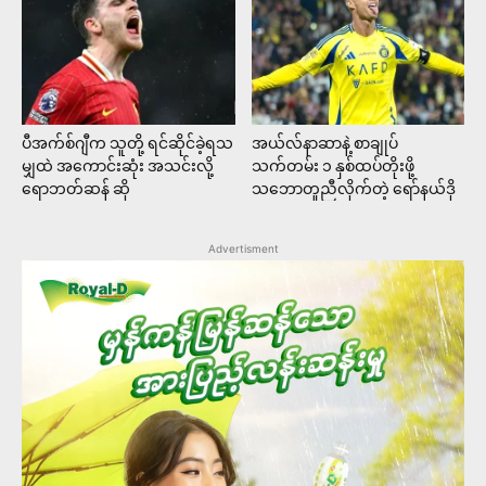
ပီအက်စ်ဂျီက သူတို့ ရင်ဆိုင်ခဲ့ရသ
အယ်လ်နာဆာနဲ့ စာချုပ်
မျှထဲ အကောင်းဆုံး အသင်းလို့
သက်တမ်း ၁ နှစ်ထပ်တိုးဖို့
ရောဘတ်ဆန် ဆို
သဘောတူညီလိုက်တဲ့ ရော်နယ်ဒို
Advertisment