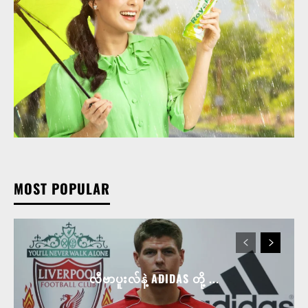
MOST POPULAR
လီဗာပူးလ်နဲ့ ADIDAS တို့ ...