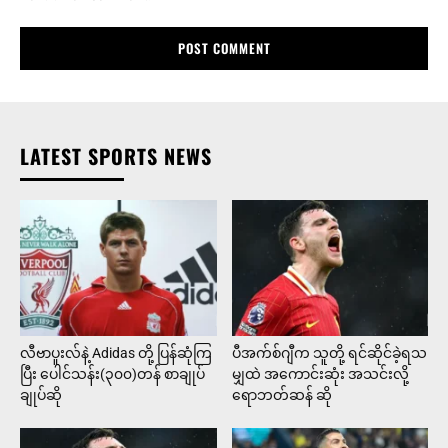
LATEST SPORTS NEWS
လီဗာပူးလ်နဲ့ Adidas တို့ ပြန်ဆုံကြ
ပီအက်စ်ဂျီက သူတို့ ရင်ဆိုင်ခဲ့ရသ
ပြီး ပေါင်သန်း(၃၀၀)တန် စာချုပ်
မျှထဲ အကောင်းဆုံး အသင်းလို့
ချုပ်ဆို
ရောဘတ်ဆန် ဆို