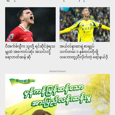
ပီအက်စ်ဂျီက သူတို့ ရင်ဆိုင်ခဲ့ရသ
အယ်လ်နာဆာနဲ့ စာချုပ်
မျှထဲ အကောင်းဆုံး အသင်းလို့
သက်တမ်း ၁ နှစ်ထပ်တိုးဖို့
ရောဘတ်ဆန် ဆို
သဘောတူညီလိုက်တဲ့ ရော်နယ်ဒို
Advertisment