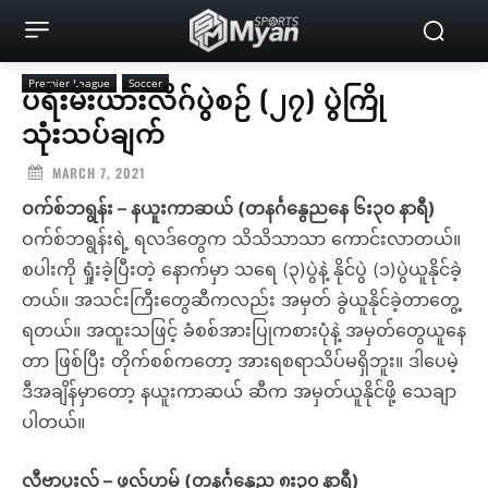
Premier League
Soccer
ပရီးမီးယားလိဂ်ပွဲစဉ် (၂၇) ပွဲကြို
သုံးသပ်ချက်
MARCH 7, 2021
ဝက်စ်ဘရွန်း – နယူးကာဆယ် (တနင်္ဂနွေညနေ ၆း၃၀ နာရီ)
ဝက်စ်ဘရွန်းရဲ့ ရလဒ်တွေက သိသိသာသာ ကောင်းလာတယ်။
စပါးကို ရှုံးခဲ့ပြီးတဲ့ နောက်မှာ သရေ (၃)ပွဲနဲ့ နိုင်ပွဲ (၁)ပွဲယူနိုင်ခဲ့
တယ်။ အသင်းကြီးတွေဆီကလည်း အမှတ် ခွဲယူနိုင်ခဲ့တာတွေ့
ရတယ်။ အထူးသဖြင့် ခံစစ်အားပြုကစားပုံနဲ့ အမှတ်တွေယူနေ
တာ ဖြစ်ပြီး တိုက်စစ်ကတော့ အားရစရာသိပ်မရှိဘူး။ ဒါပေမဲ့
ဒီအချိန်မှာတော့ နယူးကာဆယ် ဆီက အမှတ်ယူနိုင်ဖို့ သေချာ
ပါတယ်။
လီဗာပူးလ် – ဖူလ်ဟမ် (တနင်္ဂနွေည ၈း၃၀ နာရီ)