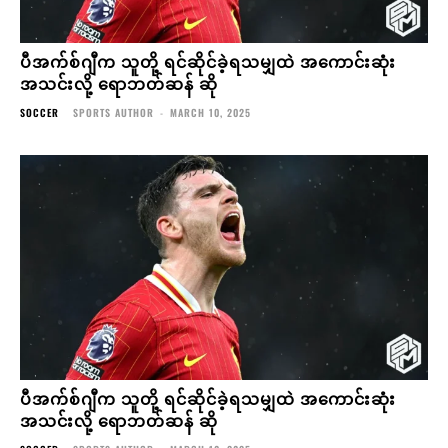
ပီအက်စ်ဂျီက သူတို့ ရင်ဆိုင်ခဲ့ရသမျှထဲ အကောင်းဆုံး
အသင်းလို့ ရောဘတ်ဆန် ဆို
SOCCER
SPORTS AUTHOR
-
MARCH 10, 2025
ပီအက်စ်ဂျီက သူတို့ ရင်ဆိုင်ခဲ့ရသမျှထဲ အကောင်းဆုံး
အသင်းလို့ ရောဘတ်ဆန် ဆို