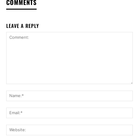
COMMENTS
LEAVE A REPLY
Comment:
Na
Ema
Web