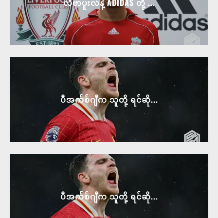
လီဗာပူးလ်နဲ့ ADIDAS တို့ ...
ပီအက်စ်ဂျီက သူတို့ ရင်ဆို...
ပီအက်စ်ဂျီက သူတို့ ရင်ဆို...