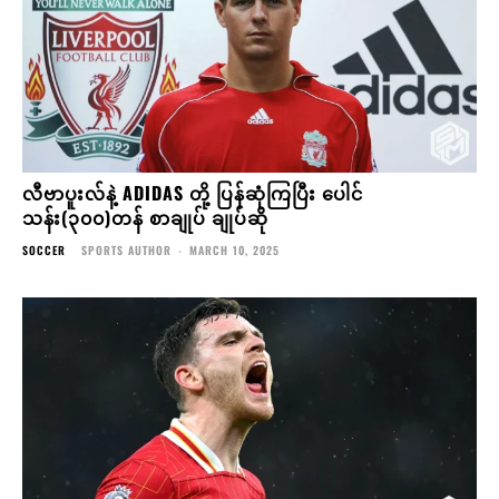
လီဗာပူးလ်နဲ့ ADIDAS တို့ ပြန်ဆုံကြပြီး ပေါင်
သန်း(၃၀၀)တန် စာချုပ် ချုပ်ဆို
SOCCER
SPORTS AUTHOR
-
MARCH 10, 2025