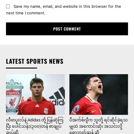
Save my name, email, and website in this browser for the
next time I comment.
LATEST SPORTS NEWS
လီဗာပူးလ်နဲ့ Adidas တို့ ပြန်ဆုံကြ
ပီအက်စ်ဂျီက သူတို့ ရင်ဆိုင်ခဲ့ရသ
ပြီး ပေါင်သန်း(၃၀၀)တန် စာချုပ်
မျှထဲ အကောင်းဆုံး အသင်းလို့
ချုပ်ဆို
ရောဘတ်ဆန် ဆို