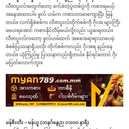
လီဗာပူးလ်အတွက်တော့ ခက်ခဲတဲ့ပွဲတစ်ပွဲကို ကစားရမယ့်
အနေအထားပါ။ ဖူလ် ဟမ်က ကစားတာမာကျောပြီး မြန်
တယ်။ လက်ရှိခံစစ်က လီဗာပူးလ်တိုက်စစ်ကို ဂိုးအ များကြီး
မပေးရအောင် ကစားနိုင်လိမ့်မယ်လို့လည်း ယူဆရတယ်။
လီဗာပူးလ်ကတော့ ဖူလ်ဟမ်ထက် အစစအရာရာသာပေမဲ့
ခံစစ်ပြဿနာရှိသလို၊ တိုက်စစ်ကလည်း ဂိုးအရ နည်းနေ
တယ်။ ယုံကြည်မှု ပြဿနာလည်းရှိတယ်။ နိုင်ရင်တောင် ဂိုး
မပြတ်လောက်ဘူး။
မန်စီးတီး – မန်ယူ (တနင်္ဂနွေည ၁၁း၀၀ နာရီ)