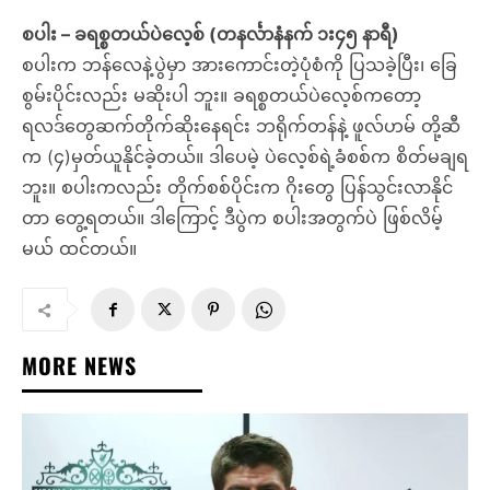
စပါး – ခရစ္စတယ်ပဲလေ့စ် (တနင်္လာနံနက် ၁း၄၅ နာရီ)
စပါးက ဘန်လေနဲ့ပွဲမှာ အားကောင်းတဲ့ပုံစံကို ပြသခဲ့ပြီး၊ ခြေ
စွမ်းပိုင်းလည်း မဆိုးပါ ဘူး။ ခရစ္စတယ်ပဲလေ့စ်ကတော့
ရလဒ်တွေဆက်တိုက်ဆိုးနေရင်း ဘရိုက်တန်နဲ့ ဖူလ်ဟမ် တို့ဆီ
က (၄)မှတ်ယူနိုင်ခဲ့တယ်။ ဒါပေမဲ့ ပဲလေ့စ်ရဲ့ခံစစ်က စိတ်မချရ
ဘူး။ စပါးကလည်း တိုက်စစ်ပိုင်းက ဂိုးတွေ ပြန်သွင်းလာနိုင်
တာ တွေ့ရတယ်။ ဒါကြောင့် ဒီပွဲက စပါးအတွက်ပဲ ဖြစ်လိမ့်
မယ် ထင်တယ်။
MORE NEWS