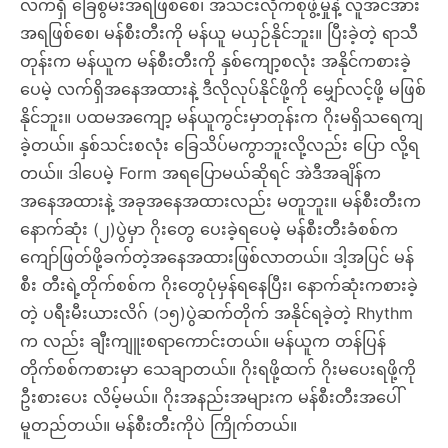
လက်ရှိ ခြေစွမ်းအရဖြစ်စေ၊ အသင်းလိုက်စုဖွဲ့မှုနဲ့ လူအင်အား
အရဖြစ်စေ၊ မန်စီးတီးကို မန်ယူ မယှဉ်နိုင်ဘူး။ ပြီးခဲ့တဲ့ ရာသီ
တုန်းက မန်ယူက မန်စီးတီးကို နှစ်ကျော့စလုံး အနိုင်ကစားခဲ့
ပေမဲ့ လက်ရှိအနေအထားနဲ့ ဒီလိုလုပ်နိုင်ဖို့ကို မျှော်လင့်ဖို့ မဖြစ်
နိုင်ဘူး။ ပထမအကျော့ မန်ယူကွင်းမှာတုန်းက ဂိုးမရှိသရေကျ
ခဲ့တယ်။ နှစ်သင်းစလုံး ခြေသိပ်မကွာဘူးလို့လည်း ပြော လို့ရ
တယ်။ ဒါပေမဲ့ Form အရပြောမယ်ဆိုရင် အဲဒီအချိန်က
အနေအထားနဲ့ အခုအနေအထားလည်း မတူဘူး။ မန်စီးတီးက
နောက်ဆုံး (၂)ပွဲမှာ ဂိုးတွေ ပေးခဲ့ရပေမဲ့ မန်စီးတီးခံစစ်က
ကျော်ဖြတ်ဖို့ခက်တဲ့အနေအထားဖြစ်လာတယ်။ ဒါ့အပြင် မန်
စီး တီးရဲ့တိုက်စစ်က ဂိုးတွေပုံမှန်ရနေပြီး၊ နောက်ဆုံးကစားခဲ့
တဲ့ ပရီးမီးယားလိဂ် (၁၅)ပွဲဆက်တိုက် အနိုင်ရခဲ့တဲ့ Rhythm
က လည်း ချီးကျူးစရာကောင်းတယ်။ မန်ယူက တန်ပြန်
တိုက်စစ်ကစားမှာ သေချာတယ်။ ဂိုးရဖို့ထက် ဂိုးမပေးရဖို့ကို
ဦးစားပေး လိမ့်မယ်။ ဂိုးအနည်းအများက မန်စီးတီးအပေါ်
မူတည်တယ်။ မန်စီးတီးကိုပဲ ကြိုက်တယ်။